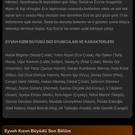
istemez. Apartmana ilk taşındıkları gün Altay, Sedat ve Ece'ye hoşgeldin
diyen ilk kişi olmuştur. Ece taşınmaları sırasında beklerken sıkılır ve sek sek
oynar tam o sırada Altay okuldan eve dönerken Ece ile göz göze gelir. O an
birbirlerine aşık olurlar. Sedat bu durumu farkeder ve o günden sonra Altay'a
seksekçi demeye başlar. Kızı Ece'yi ise ondan uzak tutmaya çalışır.
EYVAH KIZIM BÜYÜDÜ DİZİ OYUNCULARI VE KARAKTERLERİ
Haluk Bilginer (Sedat Çolak), Yıldız Asyalı (Ece Çolak), Alp Öyken (Tahir
Hoca), Uğur Kıvılcım (Latife Sultan), Savaş Ay (Rıfat Çolak), Melda Gür
(Yasemin), Gül Yalaz (Şaziye Hanım), Nergis Kumbasar (Berna), Arda Kural
(Altay), Gül Onat (Gülizar Hanım), Nesrin İşçi (Arzu), Şenay Gürler (Filiz),
Cengiz Varol (Vehbi), Hakan Altuntaş (Vedat Çolak), Şebnem Dönmez
(Rosa), Zeyno Günenç (Hürmet), Gamze Özçelik (Alt Komşu), VJ Bülent
(Suavi), Açelya Elmas (Melis), Ayla Algan (Çiçekçi), Nihal Menzil (Tekgül),
Gamze Gözalan (Nermin), Mustafa Uzunyılmaz (Adam), Funda Eskioğlu
(Deli Nalan), Nejat Birecik (Aliş), Ali Türkoğlu (Hasbi), Arife Gemlik (Cangül)
Eyvah Kızım Büyüdü Son Bölüm