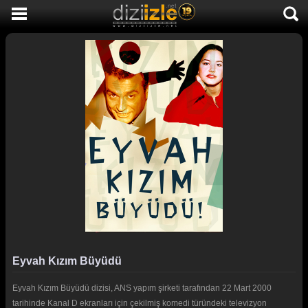
DİZİ İZLE
AKTİF DİZİLER
SON EKLENEN DİZİLER
TÜM DİZİLER
MACERA
KOMEDİ
DUYGUSAL
TARİHİ
TV SHOW
Eyvah Kızım Büyüdü
GENÇLİK
Eyvah Kızım Büyüdü dizisi, ANS yapım şirketi tarafından 22 Mart 2000
DİZİ HABERLERİ
tarihinde Kanal D ekranları için çekilmiş komedi türündeki televizyon