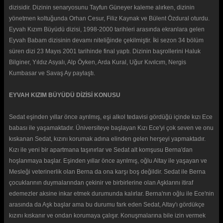
dizisidir. Dizinin senaryosunu Tayfun Güneyer kaleme alırken, dizinin
yönetmen koltuğunda Orhan Cesur, Filiz Kaynak ve Bülent Özdural oturdu.
Eyvah Kızım Büyüdü dizisi, 1998-2000 tarihleri arasında ekranlara gelen
Eyvah Babam dizisinin devamı niteliğinde çekilmiştir. İki sezon 34 bölüm
süren dizi 23 Mayıs 2001 tarihinde final yaptı. Dizinin başrollerini Haluk
Bilginer, Yıldız Asyalı, Alp Öyken, Arda Kural, Uğur Kıvılcım, Nergis
Kumbasar ve Savaş Ay paylaştı.
EYVAH KIZIM BÜYÜDÜ DİZİSİ KONUSU
Sedat eşinden yıllar önce ayrılmış, eşi alkol tedavisi gördüğü içinde kızı Ece
babası ile yaşamaktadır. Üniversiteye başlayan Kızı Ece'yi çok seven ve onu
kıskanan Sedat, kızını korumak adına elinden gelen herşeyi yapmaktadır.
Kızı ile yeni bir apartmana taşınırlar ve Sedat alt komşusu Berna'dan
hoşlanmaya başlar. Eşinden yıllar önce ayrılmış, oğlu Altay ile yaşayan ve
Mesleği veterinerlik olan Berna da ona karşı boş değildir. Sedat ile Berna
çocuklarının duymalarından çekinir ve birbirlerine olan Aşklarını itiraf
edemezler aksine inkar etmek durumunda kalırlar. Berna'nın oğlu ile Ece'nin
arasında da Aşk başlar ama bu durumu fark eden Sedat, Altay'ı gördükçe
kızını kıskanır ve ondan korumaya çalışır. Konuşmalarına bile izin vermek