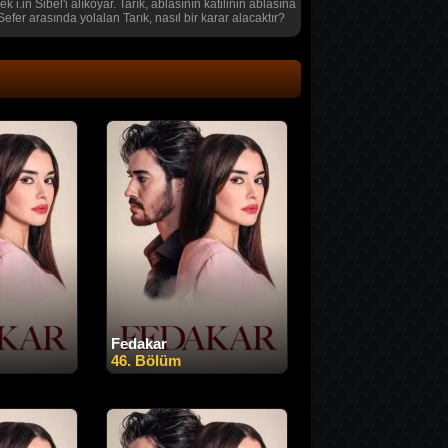
in Sibel'i alıkoyar. Tarık, ablasının katilinin ablasına
fer arasında yolalan Tarık, nasıl bir karar alacaktır?
Fedakar
46. Bölüm