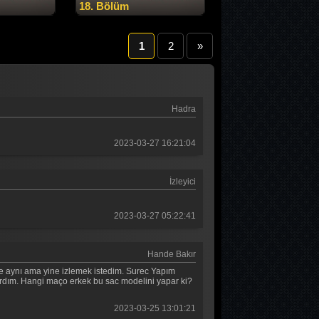
18. Bölüm
1
2
»
Hadra
2023-03-27 16:21:04
İzleyici
2023-03-27 05:22:41
Hande Bakır
e aynı ama yine izlemek istedim. Surec Yapım
ırdım. Hangi maço erkek bu sac modelini yapar ki?
2023-03-25 13:01:21