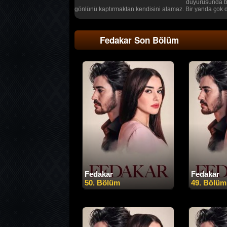
duyurusunda bul
gönlünü kaptırmaktan kendisini alamaz. Bir yanda çok değ
Fedakar Son Bölüm
Fedakar
Fedakar
50. Bölüm
49. Bölüm