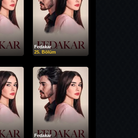
Fedakar
25. Bölüm
Fedakar