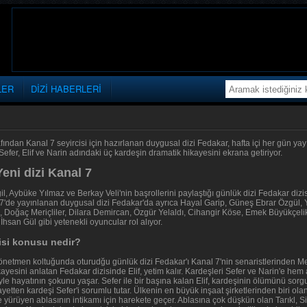
LER
DİZİ HABERLERİ
afından Kanal 7 seyircisi için hazırlanan duygusal dizi Fedakar, hafta içi her gün 
Sefer, Elif ve Narin adındaki üç kardeşin dramatik hikayesini ekrana getiriyor.
eni dizi Kanal 7
il, Aybüke Yılmaz ve Berkay Veli'nin başrollerini paylaştığı günlük dizi Fedakar dizi
7'de yayınlanan duygusal dizi Fedakar'da ayrıca Hayal Garip, Güneş Ebrar Özgül, Y
 Doğaç Meriçliler, Dilara Demircan, Özgür Yelaldı, Cihangir Köse, Emek Büyükçel
hsan Gül gibi yetenekli oyuncular rol alıyor.
isi konusu nedir?
önetmen koltuğunda oturudğu günlük dizi Fedakar'ı Kanal 7'nin senaristlerinden Meh
ayesini anlatan Fedakar dizisinde Elif, yetim kalır. Kardeşleri Sefer ve Narin'e he
le hayatının şokunu yaşar. Sefer ile bir başına kalan Elif, kardeşinin ölümünü sorg
ayetten kardeşi Sefer'i sorumlu tutar. Ülkenin en büyük inşaat şirketlerinden biri olan
 yürüyen ablasının intikamı için harekete geçer. Ablasına çok düşkün olan Tarıkl, 