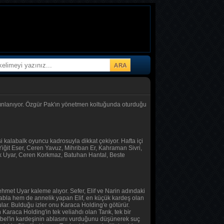
yayınlanıyor. Özgür Pak'ın yönetmen koltuğunda oturduğu
si kalabalk oyuncu kadrosuyla dikkat çekiyor. Hafta içi
iğit Eser, Ceren Yavuz, Mihriban Er, Kahraman Sivri,
ik Uyar, Ceren Korkmaz, Batuhan Hantal, Beste
met Uyar kaleme alıyor. Sefer, Elif ve Narin adındaki
m abla hem de annelik yapan Elif, en küçük kardeş olan
ular. Bulduğu izler onu Karaca Holding'e götürür.
 Karaca Holding'in tek veliahdı olan Tarık, tek bir
Sibel'in kardeşinin ablasını vurduğunu düşünerek suç