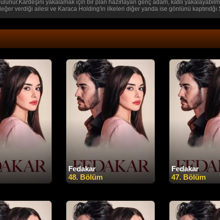
unur.Kardeşini yakalamak için bir plan hazırlayan genç adam, katili yakalayabilmek i.
er verdiği ailesi ve Karaca Holding'in ilkeleri diğer yanda ise gönlünü kaptırıdğı Se
Fedakar
Fedakar
48. Bölüm
47. Bölüm