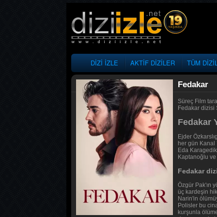
DİZİ İZLE
AKTİF DİZİLER
TÜM DİZİ
Fedakar
Süreç Film tar
Fedakar dizisi 
Fedakar Y
Ejder Özkarslıg
her gün Kanal 
Eda Karagedik,
Kaptanoğlu ve İ
Fedakar diz
Özgür Pak'ın y
üç kardeşin hik
Narin'in ölümüy
Polisler bu cin
kurşunla ölüme