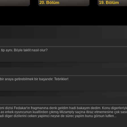
20. Bölüm
19. Bölüm
ip aynı. Böyle taklit nasıl olur?
 araya getirebilmek bir başarıdır. Tebrikler!
ni dizisi Fedakar'ın fragmanına denk geldim hadi bakayım dedim. Konu digerleriyl
r da as erkek oyuncunun kuaförden çıkmış Mizamply saçina itiraz etmemesine çok sas
adi diger dizilerini ceken yapimci neyse de sürec yapim bunu görsun lutfen...