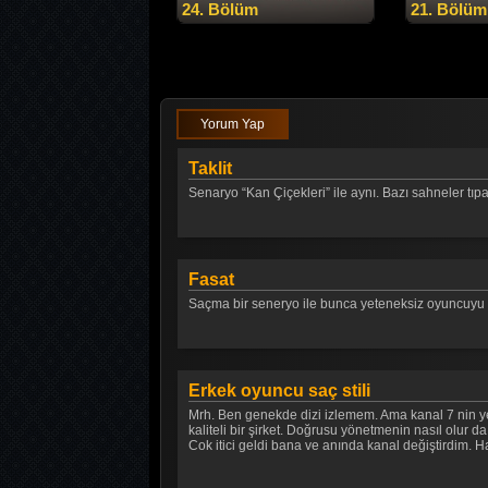
24. Bölüm
21. Bölüm
Yorum Yap
Taklit
Senaryo “Kan Çiçekleri” ile aynı. Bazı sahneler tıpa t
Fasat
Saçma bir seneryo ile bunca yeteneksiz oyuncuyu bir
Erkek oyuncu saç stili
Mrh. Ben genekde dizi izlemem. Ama kanal 7 nin ye
kaliteli bir şirket. Doğrusu yönetmenin nasıl olu
Cok itici geldi bana ve anında kanal değiştirdim. H