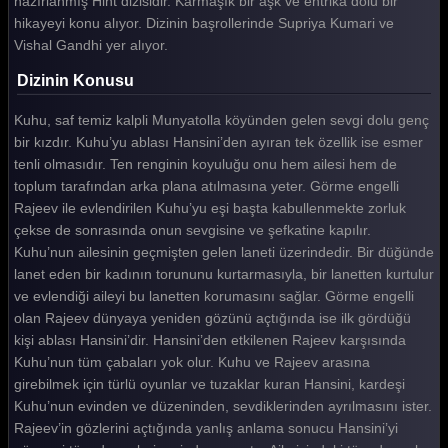
hazırlanmış Hint dizisidir. Karmaşık bir aşk ve entrika dolu bir
hikayeyi konu alıyor. Dizinin başrollerinde Supriya Kumari ve
Gir Dünyama 22. Bölüm
Vishal Gandhi yer alıyor.
Gir Dünyama 21. Bölüm
Dizinin Konusu
Gir Dünyama 20. Bölüm
Kuhu, saf temiz kalpli Munyatolla köyünden gelen sevgi dolu genç
Gir Dünyama 19. Bölüm
bir kızdır. Kuhu’yu ablası Hansini’den ayıran tek özellik ise esmer
tenli olmasıdır. Ten renginin koyuluğu onu hem ailesi hem de
Gir Dünyama 18. Bölüm
toplum tarafından arka plana atılmasına yeter. Görme engelli
Rajeev ile evlendirilen Kuhu’yu eşi başta kabullenmekte zorluk
Gir Dünyama 17. Bölüm
çekse de sonrasında onun sevgisine ve şefkatine kapılır.
Gir Dünyama 16. Bölüm
Kuhu’nun ailesinin geçmişten gelen laneti üzerindedir. Bir düğünde
lanet eden bir kadının torununu kurtarmasıyla, bir lanetten kurtulur
Gir Dünyama 15. Bölüm
ve evlendiği aileyi bu lanetten korumasını sağlar. Görme engelli
Gir Dünyama 14. Bölüm
olan Rajeev dünyaya yeniden gözünü açtığında ise ilk gördüğü
kişi ablası Hansini’dir. Hansini’den etkilenen Rajeev karşısında
Gir Dünyama 13. Bölüm
Kuhu’nun tüm çabaları yok olur. Kuhu ve Rajeev arasına
girebilmek için türlü oyunlar ve tuzaklar kuran Hansini, kardeşi
Gir Dünyama 12. Bölüm
Kuhu’nun evinden ve düzeninden, sevdiklerinden ayrılmasını ister.
Gir Dünyama 11. Bölüm
Rajeev’in gözlerini açtığında yanlış anlama sonucu Hansini’yi