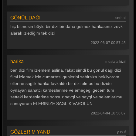
GÖNÜL DAĞI
serhat
hiç bitmesin böyle bir dizi bir daha gelmez harikasınız zevk
alarak izlediğim tek dizi
2022-06-07 00:57:45
harika
mustafa kizil
ben dizi film izlemem aslina, fakat simdi bu gonul dagi dizi
filmi izlemek icin cumartesi gunlerini sabirsiza bekliyorom.
ellerine saglik harika favkalde bir dizi olmus bu dizide
oynayan sanatci kardeslerime ve emegegi gecem tum
setteki kardeslerime sonsuz sevgi ve saygi ve selamlarimu
sunuyorum ELERINIZE SAGLIK VAROLUN
2022-04-04 18:56:07
GÖZLERİM YANDI
yusuf