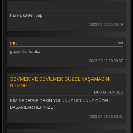
-
-
Gönül Dağı 87. Bölüm
harika kaliteli yapı
Gönül Dağı 86. Bölüm
2023-09-25 15:00:49
Gönül Dağı 85. Bölüm
Gönül Dağı 84. Bölüm
mrt
mrt
Gönül Dağı 83. Bölüm
güzel dizi harika
Gönül Dağı 82. Bölüm
2023-09-11 00:00:37
Gönül Dağı 81. Bölüm
SEVMEK VE SEVİLMEK GÜZEL YAŞAMASINI
Gönül Dağı 80. Bölüm
BİLENE
MURAT GUNDEŞ
Gönül Dağı 79. Bölüm
KİM NEDERSE DESİN YOLUNUZ UFKUNUZ GÜZEL
Gönül Dağı 78. Bölüm
BAŞARILAR HEPİNİZE .
Gönül Dağı 77. Bölüm
2023-05-28 16:36:01
Gönül Dağı 76. Bölüm