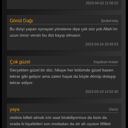
2023-04-02 11:56:52
Gönül Dağı 50. Bölüm
Gönül Dağı 49. Bölüm
Gönül Dağı
Şevket kılıç
Gönül Dağı 48. Bölüm
Bu diziyi yapan oynayan yönetene diye çek söz yok Allah'ım
Gönül Dağı 47. Bölüm
uzun ömür versin bu dizi kayıp olmasın
2023-03-24 20:45:53
Gönül Dağı 46. Bölüm
Gönül Dağı 45. Bölüm
Çok güzel
Kayahan Arslan
Gönül Dağı 44. Bölüm
Gerçekten güzel bir dizi, hikaye her bölümde güzel bazen
Gönül Dağı 43. Bölüm
tekrar gibi geliyor ama zaten hayat da böyle dönüp dolaşıp
tekrar ediyor.
Gönül Dağı 42. Bölüm
2023-03-24 14:52:40
Gönül Dağı 41. Bölüm
Gönül Dağı 40. Bölüm
yaya
Deniz
Gönül Dağı 39. Bölüm
otobüs billeti almak icin saat birakiliyormus da kizin da
orada ki kiyafetleri son modadan da ah ah uyutun Milleti
Gönül Dağı 38. Bölüm