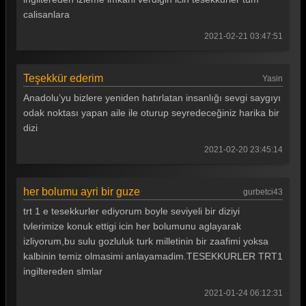
calisanlara
2021-02-21 03:47:51
Teşekkür ederim
Yasin
Anadolu’yu bizlere yeniden hatırlatan insanlığı sevgi saygıyı
odak noktası yapan aile ile oturup seyredeceğiniz harika bir
dizi
2021-02-20 23:45:14
her bolumu ayri bir guze
gurbetci43
trt 1 e tesekkurler ediyorum boyle seviyeli bir diziyi
tvlerimize konuk ettigi icin her bolumunu aglayarak
izliyorum,bu sulu gozluluk turk milletinin bir zaafimi yoksa
kalbinin temiz olmasimi anlayamadim.TESEKKURLER TRT1
ingiltereden slmlar
2021-01-24 06:12:31