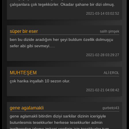
çalışanlara çok teşekkürler. Okadar şahane bir dizi olmuş.
2021-03-14 03:02:52
süper bir eser
salih şimşek
ben bu dizide aradığım her şeyi buldum özellik dolmuşçu
sefer abi gibi sevmeyi.....
2021-02-28 03:29:27
MUHTEŞEM
ALİ EROL
çok harika inşallah 10 sezon olur.
2021-02-21 04:08:42
gene agalamakli
gurbetci43
gene aglamakli bitirdim diziyi sarkilar dizinin icerigiyle
butunlesmis tesekkurler herkese tesekkurler admin
ingiltereden izleme imkani verdigin icin tesekkurler tum