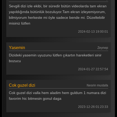
Gönül Dağı 100. Bölüm
Sevgili dizi izle ekibi, bir süredir bütün videolarda tam ekran
Gönül Dağı 99. Bölüm
yapıldığında bütünlük bozuluyor.Tam ekran izleyemiyorum,
bilmiyorum herkeste mi öyle sadece bende mi. Düzeltebilir
Gönül Dağı 98. Bölüm
misiniz lütfen
Gönül Dağı 97. Bölüm
2024-02-13 19:00:01
Gönül Dağı 96. Bölüm
Yasemin
Zeynep
Gönül Dağı 95. Bölüm
Dizideki yasemin uyuzunu lütfen çıkartın hareketleri sinir
Gönül Dağı 94. Bölüm
bozucu
Gönül Dağı 93. Bölüm
2024-01-27 22:57:54
Gönül Dağı 92. Bölüm
Cok guzel dizi
Nesrin mustafa
Gönül Dağı 91. Bölüm
Cok guzel dizi valla hem aladim hem guldum 1 numara dizi
Gönül Dağı 90. Bölüm
favorim hic bitmesin gonul daga
Gönül Dağı 89. Bölüm
2023-12-26 01:23:33
Gönül Dağı 88. Bölüm