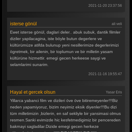
2021-11-20 23:37:56
isterse gönül
ali veli
Ewet isterse gönül, daglari deler.. abuk subuk, dantik filmler
diziler yapilacagina, iste böyle butun degerlere ve
kültürümüze atifda bulunup yeni nesillerimize degerlerimizi
ögretmek, bir ailenin, bir toplumun ve bir milletin yasam
kültürüne hizmettir. emegi gecen herkeese saygi ve
selamlarimi sunarim.
2021-11-16 19:55:47
Hayal et gercek olsun
Yasar Eris
Yillarca yabanci film ve dizileri öve öve bitiremeyenler!!!Biz
neden yapamiyoruz, bizim neyimiz eksik diyenler!!!Bu dizi
tüm milletimizin ,bizlerin, en saf sekliyle bir yansimasi olmus
resmen.Sanki evimizde hic kesfetmedigimiz bir pencereden
bakmayi sagladilar.Dizide emegi gecen herkeze