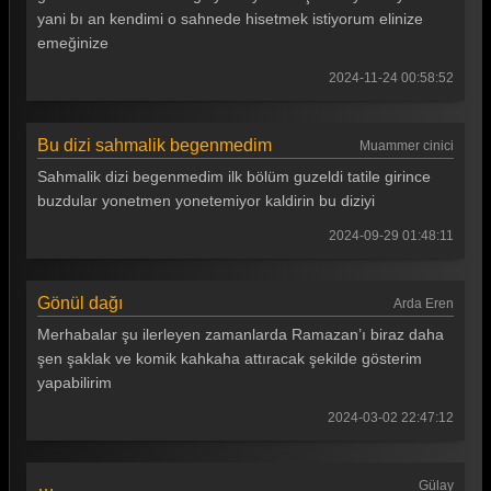
yani bı an kendimi o sahnede hisetmek istiyorum elinize
Gönül Dağı 112. Bölüm
emeğinize
Gönül Dağı 111. Bölüm
2024-11-24 00:58:52
Gönül Dağı 110. Bölüm
Gönül Dağı 109. Bölüm
Bu dizi sahmalik begenmedim
Muammer cinici
Sahmalik dizi begenmedim ilk bölüm guzeldi tatile girince
Gönül Dağı 108. Bölüm
buzdular yonetmen yonetemiyor kaldirin bu diziyi
Gönül Dağı 107. Bölüm
2024-09-29 01:48:11
Gönül Dağı 106. Bölüm
Gönül Dağı 105. Bölüm
Gönül dağı
Arda Eren
Merhabalar şu ilerleyen zamanlarda Ramazan’ı biraz daha
Gönül Dağı 104. Bölüm
şen şaklak ve komik kahkaha attıracak şekilde gösterim
Gönül Dağı 103. Bölüm
yapabilirim
Gönül Dağı 102. Bölüm
2024-03-02 22:47:12
Gönül Dağı 101. Bölüm
…
Gülay