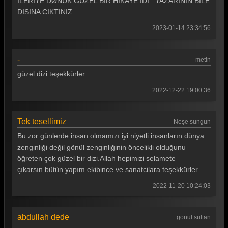
ILERIYE DØNUK GUZEL BIR HIKAYE IDI.. YAZARININ BILE
Gönül Dağı 25. Bölüm
DISINA CIKTINIZ
Gönül Dağı 24. Bölüm
2023-01-14 23:34:56
Gönül Dağı 23. Bölüm
-
metin
Gönül Dağı 22. Bölüm
güzel dizi teşekkürler.
Gönül Dağı 21. Bölüm
2022-12-22 19:00:36
Gönül Dağı 20. Bölüm
Gönül Dağı 19. Bölüm
Tek tesellimiz
Neşe sungun
Bu zor günlerde insan olmamızı iyi niyetli insanların dünya
Gönül Dağı 18. Bölüm
zenginliği değil gönül zenginliğinin öncelikli olduğunu
Gönül Dağı 17. Bölüm
öğreten çok güzel bir dizi.Allah hepimizi selamete
çıkarsın.bütün yapım ekibince ve sanatcilara teşekkürler.
Gönül Dağı 16. Bölüm
2022-11-20 10:24:03
Gönül Dağı 15. Bölüm
Gönül Dağı 14. Bölüm
abdullah dede
gonul sultan