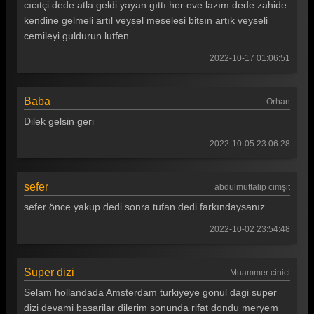
Gönül Dağı 13. Bölüm
cıcıtçi dede atla geldi yayan gıttı her eve lazım dede zahide
kendine gelmeli artıl veysel meselesi bitsın artık veyseli
Gönül Dağı 12. Bölüm
cemileyi guldurun lutfen
Gönül Dağı 11. Bölüm
2022-10-17 01:06:51
Gönül Dağı 10. Bölüm
Baba
Gönül Dağı 9. Bölüm
Orhan
Dilek gelsin geri
Gönül Dağı 8. Bölüm
2022-10-05 23:06:28
Gönül Dağı 7. Bölüm
Gönül Dağı 6. Bölüm
sefer
abdulmuttalip cimşit
Gönül Dağı 5. Bölüm
sefer önce yakup dedi sonra tufan dedi farkındaysanız
Gönül Dağı 4. Bölüm
2022-10-02 23:54:48
Gönül Dağı 3. Bölüm
Super dizi
Muammer cinici
Gönül Dağı 2. Bölüm
Selam hollandada Amsterdam turkiyeye gonul dagi super
Gönül Dağı 1. Bölüm
dizi devami basarilar dilerim sonunda rifat dondu meryem