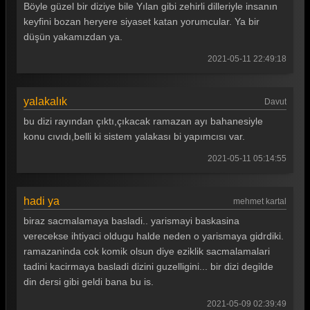
Böyle güzel bir diziye bile Yılan gibi zehirli dilleriyle insanın
keyfini bozan heryere siyaset katan yorumcular. Ya bir
düşün yakamızdan ya.
2021-05-11 22:49:18
yalakalık
Davut
bu dizi rayından çıktı,çıkacak ramazan ayı bahanesiyle
konu cıvıdı,belli ki sistem yalakası bi yapımcısı var.
2021-05-11 05:14:55
hadi ya
mehmet kartal
biraz sacmalamaya basladi.. yarismayi baskasina
verecekse ihtiyaci oldugu halde neden o yarismaya gidrdiki.
ramazaninda cok komik olsun diye eziklik sacmalamalari
tadini kacirmaya basladi dizini guzelligini... bir dizi degilde
din dersi gibi geldi bana bu is.
2021-05-09 02:39:49