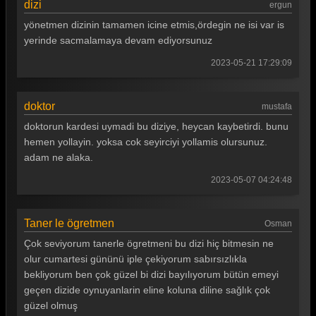
dizi
ergun
Gönül Dağı 75. Bölüm
yönetmen dizinin tamamen icine etmis,ördegin ne isi var is
Gönül Dağı 74. Bölüm
yerinde sacmalamaya devam ediyorsunuz
Gönül Dağı 73. Bölüm
2023-05-21 17:29:09
Gönül Dağı 72. Bölüm
doktor
mustafa
Gönül Dağı 71. Bölüm
doktorun kardesi uymadi bu diziye, heycan kaybetirdi. bunu
Gönül Dağı 70. Bölüm
hemen yollayin. yoksa cok seyirciyi yollamis olursunuz.
adam ne alaka.
Gönül Dağı 69. Bölüm
2023-05-07 04:24:48
Gönül Dağı 68. Bölüm
Gönül Dağı 67. Bölüm
Taner le ögretmen
Osman
Gönül Dağı 66. Bölüm
Çok seviyorum tanerle ögretmeni bu dizi hiç bitmesin ne
olur cumartesi gününü iple çekiyorum sabırsızlıkla
Gönül Dağı 65. Bölüm
bekliyorum ben çok güzel bi dizi bayılıyorum bütün emeyi
Gönül Dağı 64. Bölüm
geçen dizide oynuyanlarin eline koluna diline sağlık çok
güzel olmuş
Gönül Dağı 63. Bölüm