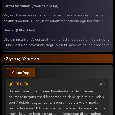
Ciritçi Abdullah (Yavuz Sepetçi)
Gönül Dağı 149. Bölüm
Veysel, Ramazan ve Taner'in dedesi. Kasabanın saygı duyulan
Gönül Dağı 148. Bölüm
sakinlerindendir. Hüseyin ve Muammer adında oğulları vardır.
Gönül Dağı 147. Bölüm
Serdar (Utku Ateş)
Gönül Dağı 146. Bölüm
Dilek'in nişanlısı. Ailesi tarafından el üstünde büyütülmüş bir genç.
Ciritçi Abdullah sayesinde doğru yolu bulacak ve özüne dönecektir.
Gönül Dağı 145. Bölüm
Gönül Dağı 144. Bölüm
• Ziyaretçi Yorumları
Gönül Dağı 143. Bölüm
Yorum Yap
Gönül Dağı 142. Bölüm
Gönül Dağı 141. Bölüm
gönül dağı
şahin
dizi muhteşem bir diziben hayatımda hiç dizi izlemeyi
Gönül Dağı 140. Bölüm
sevmezdim şans eseri frangmanına denk geldim o günden
Gönül Dağı 139. Bölüm
beri 7 defadır baştan sona ızlıyorum bu diziyi sıkılmadan
bıkmadan ama 181 bölümden sonra biraz dizi inişe geçti ha
Gönül Dağı 138. Bölüm
tabıkıde süper kadrosu var ama ramazanın diziye katkısı