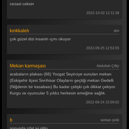
cezasi ceksin
Tüm Bölümleri Göster
2022-10-02 12:11:38
kırıkkalelı
slm
çok güzel dizi insanin ıçını okuyor
2022-09-25 12:53:55
Mekan karmaşası
Abdullah Çiftçi
arabaların plakası (66) Yozgat Seyirciye sunulan mekan
(Eskişehir ilçesi Sivrihisar Olayların geçtiği mekan Gedelli
(Niğdenin bir kasabası) Bu kadar çelişki çok dikkat çekiyor.
Kurgu ve oyuncular 5 yıldız herkesin emeğine sağlık.
2022-09-24 15:09:02
b
serkan çelik
sonunda rıfat iyi oldu