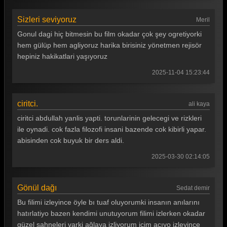
Gönül Dağı 125. Bölüm
Gönül Dağı 124. Bölüm
Sizleri seviyoruz
Meril
Gonul dagi hiç bitmesin bu film okadar çok şey ogretiyorki
Gönül Dağı 123. Bölüm
hem gülüp hem agliyoruz harika birisiniz yönetmen rejisör
Gönül Dağı 122. Bölüm
hepiniz hakikatlari yaşıyoruz
2025-11-04 15:23:44
Gönül Dağı 121. Bölüm
Gönül Dağı 120. Bölüm
ciritci.
ali kaya
Gönül Dağı 119. Bölüm
ciritci abdullah yanlis yapti. torunlarinin gelecegi ve rizkleri
Gönül Dağı 118. Bölüm
ile oynadi. cok fazla filozofi insani bazende cok kibirli yapar.
abisinden cok buyuk bir ders aldi.
Gönül Dağı 117. Bölüm
2025-03-30 02:14:05
Gönül Dağı 116. Bölüm
Gönül Dağı 115. Bölüm
Gönül dağı
Sedat demir
Gönül Dağı 114. Bölüm
Bu filimi izleyince öyle bı tuaf oluyorumki insanın anılarını
hatırlatiyo bazen kendimi unutuyorum filimi izlerken okadar
Gönül Dağı 113. Bölüm
güzel sahneleri varki ağlaya izliyorum içim acıyo izleyince