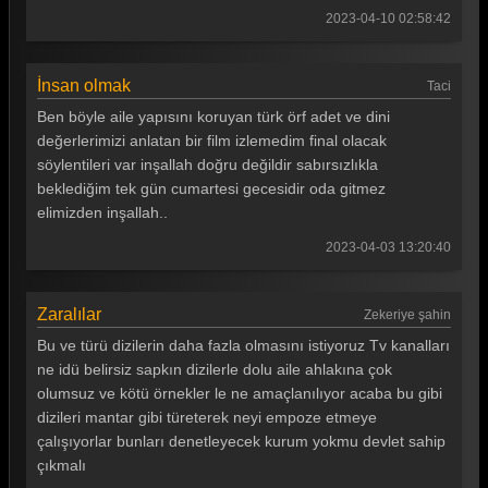
2023-04-10 02:58:42
Gönül Dağı 62. Bölüm
Gönül Dağı 61. Bölüm
İnsan olmak
Taci
Gönül Dağı 60. Bölüm
Ben böyle aile yapısını koruyan türk örf adet ve dini
değerlerimizi anlatan bir film izlemedim final olacak
Gönül Dağı 59. Bölüm
söylentileri var inşallah doğru değildir sabırsızlıkla
beklediğim tek gün cumartesi gecesidir oda gitmez
Gönül Dağı 58. Bölüm
elimizden inşallah..
Gönül Dağı 57. Bölüm
2023-04-03 13:20:40
Gönül Dağı 56. Bölüm
Gönül Dağı 55. Bölüm
Zaralılar
Zekeriye şahin
Bu ve türü dizilerin daha fazla olmasını istiyoruz Tv kanalları
Gönül Dağı 54. Bölüm
ne idü belirsiz sapkın dizilerle dolu aile ahlakına çok
Gönül Dağı 53. Bölüm
olumsuz ve kötü örnekler le ne amaçlanılıyor acaba bu gibi
dizileri mantar gibi türeterek neyi empoze etmeye
Gönül Dağı 52. Bölüm
çalışıyorlar bunları denetleyecek kurum yokmu devlet sahip
Gönül Dağı 51. Bölüm
çıkmalı