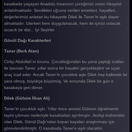
kasabada yaşayan Anadolu insanının yüreğimizi ısıtan hikayesi
Gönül Dağı 162. Bölüm
anlatılmaktadır. Sevdikleri uğruna verilen emekleri, hayalleri,
Gönül Dağı 161. Bölüm
değerlerimizi anlatan bu hikayede Dilek ile Taner'in aşkı dayer
almaktadır. İzlerken hem duygulanacak, hem de içinizi ısıtacak
Gönül Dağı 160. Bölüm
sıcacık bir dizi... İyi Seyirler.
Gönül Dağı 159. Bölüm
Gönül Dağı Karakterleri
Gönül Dağı 158. Bölüm
Taner (Berk Atan)
Gönül Dağı 157. Bölüm
Ciritçi Abdullah'ın torunu. Çocukluğundan bu yana yaptığı icatları
Gönül Dağı 156. Bölüm
ile tanınan Taner, yıllar sonra bir hayalini gerçekleştirir ve uçan
araç icad eder. Ancak Taner'in çocukluk aşkı Dilek hep kalbinde bir
Gönül Dağı 155. Bölüm
yara olmuş, büyükçe büyümüş. Ve sonunda Dilek bir gün o
kasabaya geri döner.
Gönül Dağı 154. Bölüm
Dilek (Gülsim İlhan Ali)
Gönül Dağı 153. Bölüm
Taner'in çocukluk aşkı. Yıllar önce annesi Gülsüm öğretmenin
Gönül Dağı 152. Bölüm
tayini çıkması nedeniyle kasabadan ayrılmıştır. Jeoloji mühendisi
Gönül Dağı 151. Bölüm
olan Dilek, Gönül Dağı'ndan kopan kayaları araştırması için
görevlendirilmiştir. O kasabada Taner'e aşık olacaktır.
Gönül Dağı 150. Bölüm