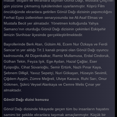
masalı' sloganı ile ekranlara taşınan Gönül Dağı, Mustafa Çiftçi'nin
gün yüzüne çıkmamış öykülerinden uyarlanmıştır. Köprü Film
Gönül Dağı 174. Bölüm
öncülüğünde ekranlara getirilen Gönül Dağı dizisinin yapımcılığını
Gönül Dağı 173. Bölüm
Ferhat Eşsiz üstlenirken senaryosunda ise Ali Asaf Elmas ve
Mustafa Becit yer almatadır. Yönetmen koltuğunda Yahya
Gönül Dağı 172. Bölüm
Samancı'nın oturduğu Gönül Dağı dizisinin çekimleri Eskişehir
ilimizin Sivrihisar ilçesinde gerçekleştirilmektedir.
Gönül Dağı 171. Bölüm
Başrollerinde Berk Atan, Gülsim Ali, Ecem Nur Özkaya ve Ferdi
Gönül Dağı 170. Bölüm
Sancar'ın yer aldığı Trt 1 kanalı projesi olan Gönül Dağı oyuncu
Gönül Dağı 169. Bölüm
kadrosunda, Ali Düşenkalkar, Ramiz Mullamusa, Erdal Cindoruk,
Gülhan Tekin, Feyza Işık, Ege Aydan, Hazal Çağlar, Eser
Gönül Dağı 168. Bölüm
Eyüpoğlu, Cihat Süvarioğlu, Semir Ertürk, Nazlı Pınar Kaya,
Şebnem Dilligil, Yavuz Sepetçi, Nuri Gökaşan, Hüseyin Sevimli,
Gönül Dağı 167. Bölüm
Çiğdem Aygün, Zümre Meğreli, Ulviye Karaca, Ruhi Sarı, Onur
Gönül Dağı 166. Bölüm
Gökmen, Şükrü Veysel Alankaya ve Cemre Melis Çınar yer
almaktadır.
Gönül Dağı 165. Bölüm
Gönül Dağı dizisi konusu
Gönül Dağı 164. Bölüm
Gönül Dağı dizisinde hikayede geçen tüm bu insanların hayatını
Gönül Dağı 163. Bölüm
samimi bir şekilde ekranlara taşımak amaçlanmıştır. Küçük bir