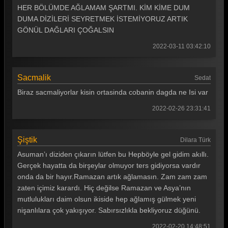
HER BÖLÜMDE AĞLAMAM ŞARTMI. KİM KİME DUM
DUMA DİZİLERİ SEYRETMEK İSTEMİYORUZ ARTIK
GÖNÜL DAĞLARI ÇOĞALSIN
2022-03-11 03:42:10
Sacmalik
Sedat
Biraz sacmaliyorlar kisin ortasinda cobanin dagda ne Isi var
2022-02-26 23:31:41
Şiştik
Dilara Türk
Asuman’ı diziden çıkarın lütfen bu Hepböyle gel gidim akıllı.
Gerçek hayatta da birşeylar olmuyor ters gidiyorsa vardır
onda da bir hayır.Ramazan artık ağlamasın. Zam zam zam
zaten içimiz karardı. Hiç değilse Ramazan ve Asya’nın
mutlulukları daim olsun ikiside hep ağlamış gülmek yeni
nişanlılara çok yakışıyor. Sabırsızlıkla bekliyoruz düğünü.
2022-02-20 14:48:51