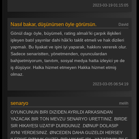
2023-03-19 01:15:05
Gönül Dağı 37. Bölüm
Gönül Dağı 36. Bölüm
Nasıl bakar, düşünürsen öyle görürsün.
David
Gönül Dağı 35. Bölüm
Gönül dagı öyle, büyümeli, rating almalı'ki çarpık ilişkileri
işleyen batıl yayınlar dahi håk'kı taklit etmeli ve hak dizileri
Gönül Dağı 34. Bölüm
yapmalı. Bu liyakat ve işini iyi yaparak, hakkını vererek olur.
Sadece senaristten, yönetmenden, oyunculardan
Gönül Dağı 33. Bölüm
bahjsetmiyorum, tanıtım, sosyal medya hatta izleyici ye de
Gönül Dağı 32. Bölüm
iş düşüyor. Halka hizmet etmeyen Hakka hizmet etmiş
olmaz.
Gönül Dağı 31. Bölüm
2023-03-05 06:54:19
Gönül Dağı 30. Bölüm
Gönül Dağı 29. Bölüm
senaryo
melih
Gönül Dağı 28. Bölüm
OYUNCUNUN BIRI DIZIDEN AYRILDI ARKASINDAN
YAZACAK BIR TON MEVZU SENARYO URETTINIZ. BIRDE
Gönül Dağı 27. Bölüm
SIR HIKAYESI UZATIP DURDUNUZ .DØNUP DOLASIP
AYNI YERDESINIZ. ØNCEDEN DAHA GUZELDI HERSEY
Gönül Dağı 26. Bölüm