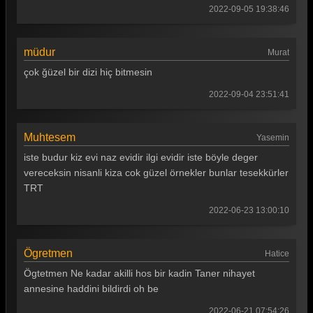
2022-09-05 19:38:46
müdur
Murat
çok ğüzel bir dizi hiç bitmesin
2022-09-04 23:51:41
Muhtesem
Yasemin
iste budur kiz evi naz evidir ilgi evidir iste böyle deger
vereceksin nisanli kiza cok güzel örnekler bunlar tesekkürler
TRT
2022-06-23 13:00:10
Ögretmen
Hatice
Ögtetmen Ne kadar akilli hos bir kadin Taner nihayet
annesine haddini bildirdi oh be
2022-06-21 07:54:26