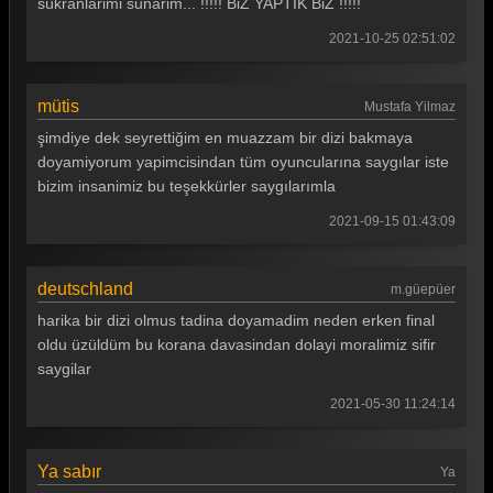
sükranlarimi sunarim... !!!!! BiZ YAPTIK BiZ !!!!!
2021-10-25 02:51:02
mütis
Mustafa Yilmaz
şimdiye dek seyrettiğim en muazzam bir dizi bakmaya
doyamiyorum yapimcisindan tüm oyuncularına saygılar iste
bizim insanimiz bu teşekkürler saygılarımla
2021-09-15 01:43:09
deutschland
m.güepüer
harika bir dizi olmus tadina doyamadim neden erken final
oldu üzüldüm bu korana davasindan dolayi moralimiz sifir
saygilar
2021-05-30 11:24:14
Ya sabır
Ya