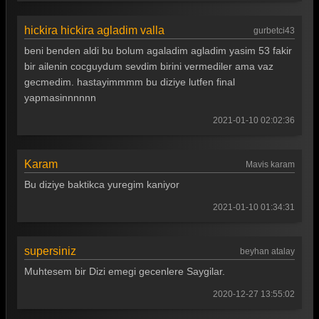
hickira hickira agladim valla
gurbetci43
beni benden aldi bu bolum agaladim agladim yasim 53 fakir
bir ailenin cocguydum sevdim birini vermediler ama vaz
gecmedim. hastayimmmm bu diziye lutfen final
yapmasinnnnnn
2021-01-10 02:02:36
Karam
Mavis karam
Bu diziye baktikca yuregim kaniyor
2021-01-10 01:34:31
supersiniz
beyhan atalay
Muhtesem bir Dizi emegi gecenlere Saygilar.
2020-12-27 13:55:02