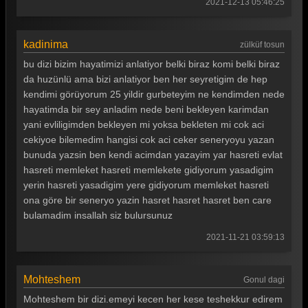
2021-12-13 05:46:25
kadinima
zülküf tosun
bu dizi bizim hayatimizi anlatiyor belki biraz komi belki biraz
da huzünlü ama bizi anlatiyor ben her seyretigim de hep
kendimi görüyorum 25 yildir gurbeteyim ne kendimden nede
hayatimda bir sey anladim nede beni bekleyen karimdan
yani evliligimden bekleyen mi yoksa bekleten mi cok aci
cekiyoe bilemedim hangisi cok aci ceker seneryoyu yazan
bunuda yazsin ben kendi acimdan yazayim yar hasreti evlat
hasreti memleket hasreti memlekete gidiyorum yasadigim
yerin hasreti yasadigim yere gidiyorum memleket hasreti
ona göre bir seneryo yazin hasret hasret hasret ben care
bulamadim insallah siz bulursunuz
2021-11-21 03:59:13
Mohteshem
Gonul dagi
Mohteshem bir dizi.emeyi kecen her kese teshekkur edirem