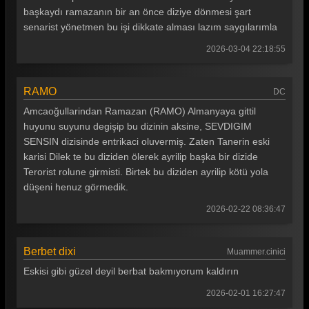
başkaydı ramazanın bir an önce diziye dönmesi şart
Gönül Dağı 137. Bölüm
senarist yönetmen bu işi dikkate alması lazım saygılarımla
Gönül Dağı 136. Bölüm
2026-03-04 22:18:55
Gönül Dağı 135. Bölüm
Gönül Dağı 134. Bölüm
RAMO
DC
Amcaoğullarindan Ramazan (RAMO) Almanyaya gittil
Gönül Dağı 133. Bölüm
huyunu suyunu degişip bu dizinin aksine, SEVDIGIM
Gönül Dağı 132. Bölüm
SENSIN dizisinde entrikaci oluvermiş. Zaten Tanerin eski
karisi Dilek te bu diziden ölerek ayrilip başka bir dizide
Gönül Dağı 131. Bölüm
Terorist rolune girmisti. Birtek bu diziden ayrilip kötü yola
Gönül Dağı 130. Bölüm
düşeni henuz görmedik.
2026-02-22 08:36:47
Gönül Dağı 129. Bölüm
Gönül Dağı 128. Bölüm
Berbet dixi
Muammer.cinici
Gönül Dağı 127. Bölüm
Eskisi gibi güzel deyil berbat bakmıyorum kaldırın
Gönül Dağı 126. Bölüm
2026-02-01 16:27:47