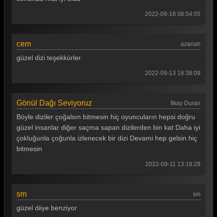
Gönül Dağı 18. Bölüm
2022-09-18 08:54:05
Gönül Dağı 17. Bölüm
Gönül Dağı 16. Bölüm
cem
azariah
Gönül Dağı 15. Bölüm
güzel dizi teşekkürler.
Gönül Dağı 14. Bölüm
2022-09-13 18:38:09
Gönül Dağı 13. Bölüm
Gönül Dağı Seviyoruz
İlkay Duran
Gönül Dağı 12. Bölüm
Böyle diziler çoğalsın bitmesin hiç oyuncuların hepsi doğru
Gönül Dağı 11. Bölüm
güzel insanlar diğer saçma sapan dizilerden bin kat Daha iyi
çokluğunla çoğunla izlenecek bir dizi Devami hep gelsin hiç
Gönül Dağı 10. Bölüm
bitmesin
Gönül Dağı 9. Bölüm
2022-09-11 13:18:28
Gönül Dağı 8. Bölüm
sm
Gönül Dağı 7. Bölüm
sm
güzel diiye benziyor
Gönül Dağı 6. Bölüm