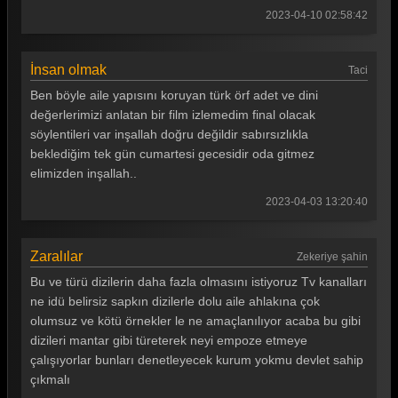
2023-04-10 02:58:42
Gönül Dağı 92. Bölüm
Gönül Dağı 91. Bölüm
İnsan olmak
Taci
Gönül Dağı 90. Bölüm
Ben böyle aile yapısını koruyan türk örf adet ve dini
değerlerimizi anlatan bir film izlemedim final olacak
Gönül Dağı 89. Bölüm
söylentileri var inşallah doğru değildir sabırsızlıkla
beklediğim tek gün cumartesi gecesidir oda gitmez
Gönül Dağı 88. Bölüm
elimizden inşallah..
Gönül Dağı 87. Bölüm
2023-04-03 13:20:40
Gönül Dağı 86. Bölüm
Gönül Dağı 85. Bölüm
Zaralılar
Zekeriye şahin
Bu ve türü dizilerin daha fazla olmasını istiyoruz Tv kanalları
Gönül Dağı 84. Bölüm
ne idü belirsiz sapkın dizilerle dolu aile ahlakına çok
Gönül Dağı 83. Bölüm
olumsuz ve kötü örnekler le ne amaçlanılıyor acaba bu gibi
dizileri mantar gibi türeterek neyi empoze etmeye
Gönül Dağı 82. Bölüm
çalışıyorlar bunları denetleyecek kurum yokmu devlet sahip
Gönül Dağı 81. Bölüm
çıkmalı