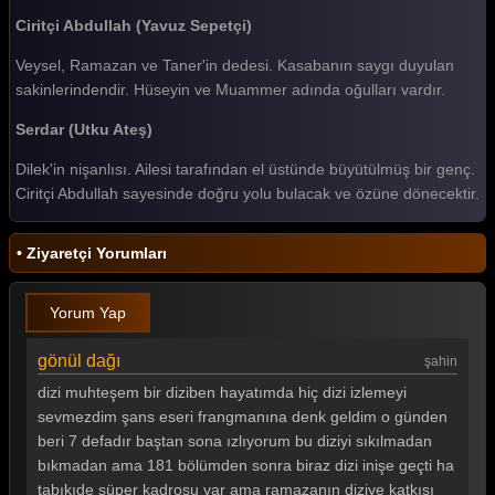
Ciritçi Abdullah (Yavuz Sepetçi)
Gönül Dağı 179. Bölüm
Veysel, Ramazan ve Taner'in dedesi. Kasabanın saygı duyulan
Gönül Dağı 178. Bölüm
sakinlerindendir. Hüseyin ve Muammer adında oğulları vardır.
Gönül Dağı 177. Bölüm
Serdar (Utku Ateş)
Gönül Dağı 176. Bölüm
Dilek'in nişanlısı. Ailesi tarafından el üstünde büyütülmüş bir genç.
Ciritçi Abdullah sayesinde doğru yolu bulacak ve özüne dönecektir.
Gönül Dağı 175. Bölüm
Gönül Dağı 174. Bölüm
• Ziyaretçi Yorumları
Gönül Dağı 173. Bölüm
Yorum Yap
Gönül Dağı 172. Bölüm
Gönül Dağı 171. Bölüm
gönül dağı
şahin
dizi muhteşem bir diziben hayatımda hiç dizi izlemeyi
Gönül Dağı 170. Bölüm
sevmezdim şans eseri frangmanına denk geldim o günden
Gönül Dağı 169. Bölüm
beri 7 defadır baştan sona ızlıyorum bu diziyi sıkılmadan
bıkmadan ama 181 bölümden sonra biraz dizi inişe geçti ha
Gönül Dağı 168. Bölüm
tabıkıde süper kadrosu var ama ramazanın diziye katkısı