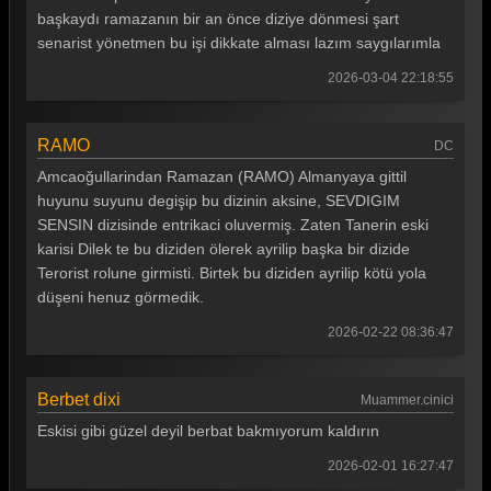
başkaydı ramazanın bir an önce diziye dönmesi şart
Gönül Dağı 167. Bölüm
senarist yönetmen bu işi dikkate alması lazım saygılarımla
Gönül Dağı 166. Bölüm
2026-03-04 22:18:55
Gönül Dağı 165. Bölüm
Gönül Dağı 164. Bölüm
RAMO
DC
Amcaoğullarindan Ramazan (RAMO) Almanyaya gittil
Gönül Dağı 163. Bölüm
huyunu suyunu degişip bu dizinin aksine, SEVDIGIM
Gönül Dağı 162. Bölüm
SENSIN dizisinde entrikaci oluvermiş. Zaten Tanerin eski
karisi Dilek te bu diziden ölerek ayrilip başka bir dizide
Gönül Dağı 161. Bölüm
Terorist rolune girmisti. Birtek bu diziden ayrilip kötü yola
Gönül Dağı 160. Bölüm
düşeni henuz görmedik.
2026-02-22 08:36:47
Gönül Dağı 159. Bölüm
Gönül Dağı 158. Bölüm
Berbet dixi
Muammer.cinici
Gönül Dağı 157. Bölüm
Eskisi gibi güzel deyil berbat bakmıyorum kaldırın
Gönül Dağı 156. Bölüm
2026-02-01 16:27:47