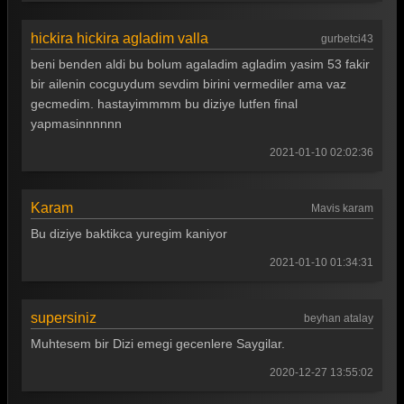
hickira hickira agladim valla
gurbetci43
beni benden aldi bu bolum agaladim agladim yasim 53 fakir
bir ailenin cocguydum sevdim birini vermediler ama vaz
gecmedim. hastayimmmm bu diziye lutfen final
yapmasinnnnnn
2021-01-10 02:02:36
Karam
Mavis karam
Bu diziye baktikca yuregim kaniyor
2021-01-10 01:34:31
supersiniz
beyhan atalay
Muhtesem bir Dizi emegi gecenlere Saygilar.
2020-12-27 13:55:02