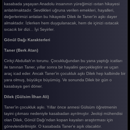
kasabada yaşayan Anadolu insanının yüreğimizi ısıtan hikayesi
Gönül Dağı 192. Bölüm
anlatılmaktadır. Sevdikleri uğruna verilen emekleri, hayalleri,
Gönül Dağı 191. Bölüm
değerlerimizi anlatan bu hikayede Dilek ile Taner'in aşkı dayer
almaktadır. İzlerken hem duygulanacak, hem de içinizi ısıtacak
Gönül Dağı 190. Bölüm
sıcacık bir dizi... İyi Seyirler.
Gönül Dağı 189. Bölüm
Gönül Dağı Karakterleri
Gönül Dağı 188. Bölüm
Taner (Berk Atan)
Gönül Dağı 187. Bölüm
Ciritçi Abdullah'ın torunu. Çocukluğundan bu yana yaptığı icatları
Gönül Dağı 186. Bölüm
ile tanınan Taner, yıllar sonra bir hayalini gerçekleştirir ve uçan
araç icad eder. Ancak Taner'in çocukluk aşkı Dilek hep kalbinde bir
Gönül Dağı 185. Bölüm
yara olmuş, büyükçe büyümüş. Ve sonunda Dilek bir gün o
kasabaya geri döner.
Gönül Dağı 184. Bölüm
Dilek (Gülsim İlhan Ali)
Gönül Dağı 183. Bölüm
Taner'in çocukluk aşkı. Yıllar önce annesi Gülsüm öğretmenin
Gönül Dağı 182. Bölüm
tayini çıkması nedeniyle kasabadan ayrılmıştır. Jeoloji mühendisi
Gönül Dağı 181. Bölüm
olan Dilek, Gönül Dağı'ndan kopan kayaları araştırması için
görevlendirilmiştir. O kasabada Taner'e aşık olacaktır.
Gönül Dağı 180. Bölüm