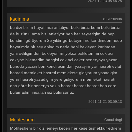
2021-12-13 05:46:25
kadinima
zülküf tosun
bu dizi bizim hayatimizi anlatiyor belki biraz komi belki biraz
da huzünlü ama bizi anlatiyor ben her seyretigim de hep
kendimi görüyorum 25 yildir gurbeteyim ne kendimden nede
hayatimda bir sey anladim nede beni bekleyen karimdan
yani evliligimden bekleyen mi yoksa bekleten mi cok aci
cekiyoe bilemedim hangisi cok aci ceker seneryoyu yazan
bunuda yazsin ben kendi acimdan yazayim yar hasreti evlat
hasreti memleket hasreti memlekete gidiyorum yasadigim
yerin hasreti yasadigim yere gidiyorum memleket hasreti
ona göre bir seneryo yazin hasret hasret hasret ben care
bulamadim insallah siz bulursunuz
2021-11-21 03:59:13
Mohteshem
Gonul dagi
Mohteshem bir dizi.emeyi kecen her kese teshekkur edirem