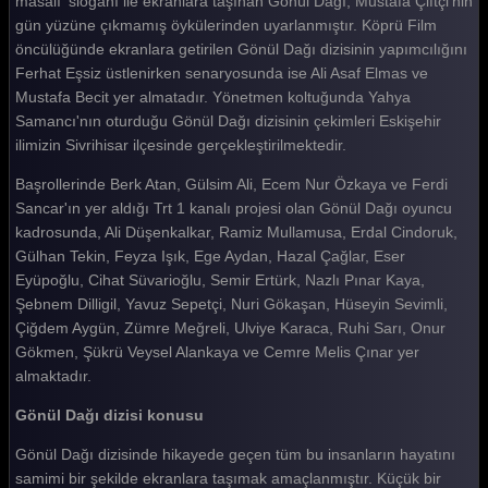
masalı' sloganı ile ekranlara taşınan Gönül Dağı, Mustafa Çiftçi'nin
gün yüzüne çıkmamış öykülerinden uyarlanmıştır. Köprü Film
Gönül Dağı 204. Bölüm
öncülüğünde ekranlara getirilen Gönül Dağı dizisinin yapımcılığını
Gönül Dağı 203. Bölüm
Ferhat Eşsiz üstlenirken senaryosunda ise Ali Asaf Elmas ve
Mustafa Becit yer almatadır. Yönetmen koltuğunda Yahya
Gönül Dağı 202. Bölüm
Samancı'nın oturduğu Gönül Dağı dizisinin çekimleri Eskişehir
ilimizin Sivrihisar ilçesinde gerçekleştirilmektedir.
Gönül Dağı 201. Bölüm
Başrollerinde Berk Atan, Gülsim Ali, Ecem Nur Özkaya ve Ferdi
Gönül Dağı 200. Bölüm
Sancar'ın yer aldığı Trt 1 kanalı projesi olan Gönül Dağı oyuncu
Gönül Dağı 199. Bölüm
kadrosunda, Ali Düşenkalkar, Ramiz Mullamusa, Erdal Cindoruk,
Gülhan Tekin, Feyza Işık, Ege Aydan, Hazal Çağlar, Eser
Gönül Dağı 198. Bölüm
Eyüpoğlu, Cihat Süvarioğlu, Semir Ertürk, Nazlı Pınar Kaya,
Şebnem Dilligil, Yavuz Sepetçi, Nuri Gökaşan, Hüseyin Sevimli,
Gönül Dağı 197. Bölüm
Çiğdem Aygün, Zümre Meğreli, Ulviye Karaca, Ruhi Sarı, Onur
Gönül Dağı 196. Bölüm
Gökmen, Şükrü Veysel Alankaya ve Cemre Melis Çınar yer
almaktadır.
Gönül Dağı 195. Bölüm
Gönül Dağı dizisi konusu
Gönül Dağı 194. Bölüm
Gönül Dağı dizisinde hikayede geçen tüm bu insanların hayatını
Gönül Dağı 193. Bölüm
samimi bir şekilde ekranlara taşımak amaçlanmıştır. Küçük bir