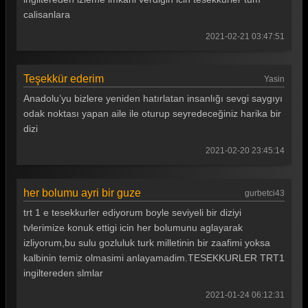
calisanlara
2021-02-21 03:47:51
Teşekkür ederim
Yasin
Anadolu’yu bizlere yeniden hatırlatan insanlığı sevgi saygıyı
odak noktası yapan aile ile oturup seyredeceğiniz harika bir
dizi
2021-02-20 23:45:14
her bolumu ayri bir guze
gurbetci43
trt 1 e tesekkurler ediyorum boyle seviyeli bir diziyi
tvlerimize konuk ettigi icin her bolumunu aglayarak
izliyorum,bu sulu gozluluk turk milletinin bir zaafimi yoksa
kalbinin temiz olmasimi anlayamadim.TESEKKURLER TRT1
ingiltereden slmlar
2021-01-24 06:12:31