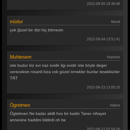
2022-09-05 19:38:46
Gönül Dağı 5. Bölüm
Gönül Dağı 4. Bölüm
müdur
Murat
Gönül Dağı 3. Bölüm
çok ğüzel bir dizi hiç bitmesin
Gönül Dağı 2. Bölüm
2022-09-04 23:51:41
Gönül Dağı 1. Bölüm
Muhtesem
Yasemin
Tüm Bölümleri Göster
iste budur kiz evi naz evidir ilgi evidir iste böyle deger
vereceksin nisanli kiza cok güzel örnekler bunlar tesekkürler
TRT
2022-06-23 13:00:10
Ögretmen
Hatice
Ögtetmen Ne kadar akilli hos bir kadin Taner nihayet
annesine haddini bildirdi oh be
2022-06-21 07:54:26