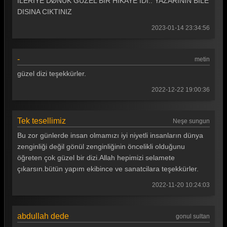
ILERIYE DØNUK GUZEL BIR HIKAYE IDI.. YAZARININ BILE
Gönül Dağı 55. Bölüm
DISINA CIKTINIZ
Gönül Dağı 54. Bölüm
2023-01-14 23:34:56
Gönül Dağı 53. Bölüm
-
metin
Gönül Dağı 52. Bölüm
güzel dizi teşekkürler.
Gönül Dağı 51. Bölüm
2022-12-22 19:00:36
Gönül Dağı 50. Bölüm
Gönül Dağı 49. Bölüm
Tek tesellimiz
Neşe sungun
Bu zor günlerde insan olmamızı iyi niyetli insanların dünya
Gönül Dağı 48. Bölüm
zenginliği değil gönül zenginliğinin öncelikli olduğunu
Gönül Dağı 47. Bölüm
öğreten çok güzel bir dizi.Allah hepimizi selamete
çıkarsın.bütün yapım ekibince ve sanatcilara teşekkürler.
Gönül Dağı 46. Bölüm
2022-11-20 10:24:03
Gönül Dağı 45. Bölüm
Gönül Dağı 44. Bölüm
abdullah dede
gonul sultan