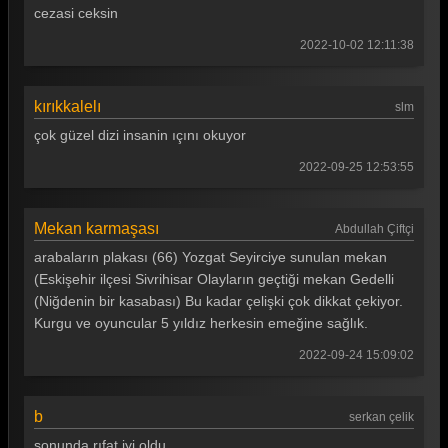
cezasi ceksin
Gönül Dağı 30. Bölüm
2022-10-02 12:11:38
Gönül Dağı 29. Bölüm
Gönül Dağı 28. Bölüm
kırıkkalelı
slm
Gönül Dağı 27. Bölüm
çok güzel dizi insanin ıçını okuyor
Gönül Dağı 26. Bölüm
2022-09-25 12:53:55
Gönül Dağı 25. Bölüm
Mekan karmaşası
Abdullah Çiftçi
Gönül Dağı 24. Bölüm
arabaların plakası (66) Yozgat Seyirciye sunulan mekan
Gönül Dağı 23. Bölüm
(Eskişehir ilçesi Sivrihisar Olayların geçtiği mekan Gedelli
(Niğdenin bir kasabası) Bu kadar çelişki çok dikkat çekiyor.
Gönül Dağı 22. Bölüm
Kurgu ve oyuncular 5 yıldız herkesin emeğine sağlık.
Gönül Dağı 21. Bölüm
2022-09-24 15:09:02
Gönül Dağı 20. Bölüm
b
Gönül Dağı 19. Bölüm
serkan çelik
sonunda rıfat iyi oldu