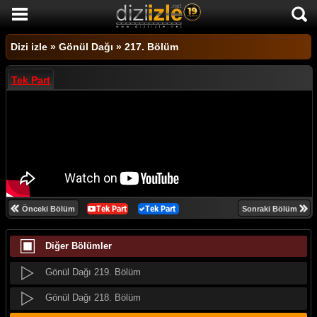
DİZİ İZLE
Dizi izle
»
Gönül Dağı
»
217. Bölüm
AKTİF DİZİLER
Tek Part
SON EKLENEN DİZİLER
TÜM DİZİLER
MACERA
KOMEDİ
DUYGUSAL
Önceki Bölüm
Sonraki Bölüm
TARİHİ
Diğer Bölümler
TV SHOW
Gönül Dağı 220. Bölüm
GENÇLİK
Gönül Dağı 219. Bölüm
DİZİ HABERLERİ
Gönül Dağı 218. Bölüm