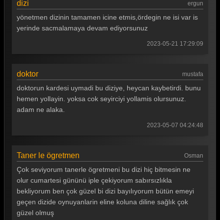
dizi
ergun
Gönül Dağı 105. Bölüm
yönetmen dizinin tamamen icine etmis,ördegin ne isi var is
Gönül Dağı 104. Bölüm
yerinde sacmalamaya devam ediyorsunuz
Gönül Dağı 103. Bölüm
2023-05-21 17:29:09
Gönül Dağı 102. Bölüm
doktor
mustafa
Gönül Dağı 101. Bölüm
doktorun kardesi uymadi bu diziye, heycan kaybetirdi. bunu
Gönül Dağı 100. Bölüm
hemen yollayin. yoksa cok seyirciyi yollamis olursunuz.
adam ne alaka.
Gönül Dağı 99. Bölüm
2023-05-07 04:24:48
Gönül Dağı 98. Bölüm
Gönül Dağı 97. Bölüm
Taner le ögretmen
Osman
Gönül Dağı 96. Bölüm
Çok seviyorum tanerle ögretmeni bu dizi hiç bitmesin ne
olur cumartesi gününü iple çekiyorum sabırsızlıkla
Gönül Dağı 95. Bölüm
bekliyorum ben çok güzel bi dizi bayılıyorum bütün emeyi
Gönül Dağı 94. Bölüm
geçen dizide oynuyanlarin eline koluna diline sağlık çok
güzel olmuş
Gönül Dağı 93. Bölüm