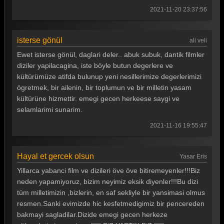
2021-11-20 23:37:56
isterse gönül
ali veli
Ewet isterse gönül, daglari deler.. abuk subuk, dantik filmler
diziler yapilacagina, iste böyle butun degerlere ve
kültürümüze atifda bulunup yeni nesillerimize degerlerimizi
ögretmek, bir ailenin, bir toplumun ve bir milletin yasam
kültürüne hizmettir. emegi gecen herkeese saygi ve
selamlarimi sunarim.
2021-11-16 19:55:47
Hayal et gercek olsun
Yasar Eris
Yillarca yabanci film ve dizileri öve öve bitiremeyenler!!!Biz
neden yapamiyoruz, bizim neyimiz eksik diyenler!!!Bu dizi
tüm milletimizin ,bizlerin, en saf sekliyle bir yansimasi olmus
resmen.Sanki evimizde hic kesfetmedigimiz bir pencereden
bakmayi sagladilar.Dizide emegi gecen herkeze