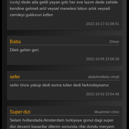
Gönül Dağı 43. Bölüm
cıcıtçi dede atla geldi yayan gıttı her eve lazım dede zahide
kendine gelmeli artıl veysel meselesi bitsın artık veyseli
Gönül Dağı 42. Bölüm
cemileyi guldurun lutfen
Gönül Dağı 41. Bölüm
2022-10-17 01:06:51
Gönül Dağı 40. Bölüm
Baba
Gönül Dağı 39. Bölüm
Orhan
Dilek gelsin geri
Gönül Dağı 38. Bölüm
2022-10-05 23:06:28
Gönül Dağı 37. Bölüm
Gönül Dağı 36. Bölüm
sefer
abdulmuttalip cimşit
Gönül Dağı 35. Bölüm
sefer önce yakup dedi sonra tufan dedi farkındaysanız
Gönül Dağı 34. Bölüm
2022-10-02 23:54:48
Gönül Dağı 33. Bölüm
Super dizi
Muammer cinici
Gönül Dağı 32. Bölüm
Selam hollandada Amsterdam turkiyeye gonul dagi super
Gönül Dağı 31. Bölüm
dizi devami basarilar dilerim sonunda rifat dondu meryem