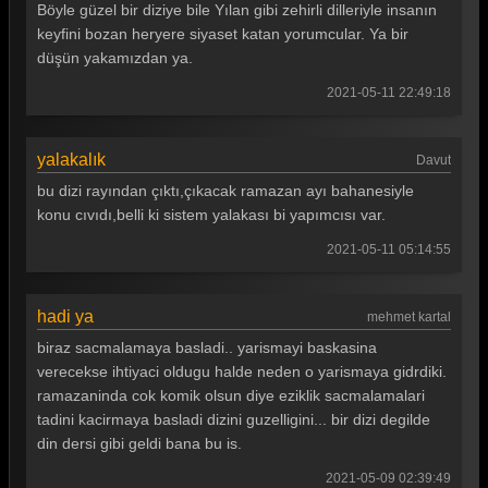
Böyle güzel bir diziye bile Yılan gibi zehirli dilleriyle insanın
keyfini bozan heryere siyaset katan yorumcular. Ya bir
düşün yakamızdan ya.
2021-05-11 22:49:18
yalakalık
Davut
bu dizi rayından çıktı,çıkacak ramazan ayı bahanesiyle
konu cıvıdı,belli ki sistem yalakası bi yapımcısı var.
2021-05-11 05:14:55
hadi ya
mehmet kartal
biraz sacmalamaya basladi.. yarismayi baskasina
verecekse ihtiyaci oldugu halde neden o yarismaya gidrdiki.
ramazaninda cok komik olsun diye eziklik sacmalamalari
tadini kacirmaya basladi dizini guzelligini... bir dizi degilde
din dersi gibi geldi bana bu is.
2021-05-09 02:39:49