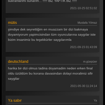
sükranlarimi sunarim... !!!!! BiZ YAPTIK BiZ !!!!!
2021-10-25 02:51:02
mütis
Mustafa Yilmaz
şimdiye dek seyrettiğim en muazzam bir dizi bakmaya
doyamiyorum yapimcisindan tüm oyuncularına saygılar iste
bizim insanimiz bu teşekkürler saygılarımla
2021-09-15 01:43:09
deutschland
m.güepüer
harika bir dizi olmus tadina doyamadim neden erken final
oldu üzüldüm bu korana davasindan dolayi moralimiz sifir
saygilar
2021-05-30 11:24:14
Ya sabır
Ya