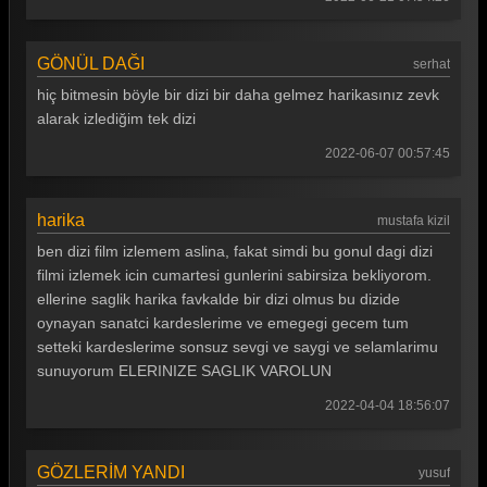
GÖNÜL DAĞI
serhat
hiç bitmesin böyle bir dizi bir daha gelmez harikasınız zevk
alarak izlediğim tek dizi
2022-06-07 00:57:45
harika
mustafa kizil
ben dizi film izlemem aslina, fakat simdi bu gonul dagi dizi
filmi izlemek icin cumartesi gunlerini sabirsiza bekliyorom.
ellerine saglik harika favkalde bir dizi olmus bu dizide
oynayan sanatci kardeslerime ve emegegi gecem tum
setteki kardeslerime sonsuz sevgi ve saygi ve selamlarimu
sunuyorum ELERINIZE SAGLIK VAROLUN
2022-04-04 18:56:07
GÖZLERİM YANDI
yusuf