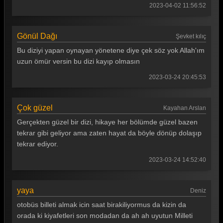
2023-04-02 11:56:52
Gönül Dağı 80. Bölüm
Gönül Dağı 79. Bölüm
Gönül Dağı
Şevket kılıç
Gönül Dağı 78. Bölüm
Bu diziyi yapan oynayan yönetene diye çek söz yok Allah'ım
Gönül Dağı 77. Bölüm
uzun ömür versin bu dizi kayıp olmasın
2023-03-24 20:45:53
Gönül Dağı 76. Bölüm
Gönül Dağı 75. Bölüm
Çok güzel
Kayahan Arslan
Gönül Dağı 74. Bölüm
Gerçekten güzel bir dizi, hikaye her bölümde güzel bazen
Gönül Dağı 73. Bölüm
tekrar gibi geliyor ama zaten hayat da böyle dönüp dolaşıp
tekrar ediyor.
Gönül Dağı 72. Bölüm
2023-03-24 14:52:40
Gönül Dağı 71. Bölüm
Gönül Dağı 70. Bölüm
yaya
Deniz
Gönül Dağı 69. Bölüm
otobüs billeti almak icin saat birakiliyormus da kizin da
orada ki kiyafetleri son modadan da ah ah uyutun Milleti
Gönül Dağı 68. Bölüm