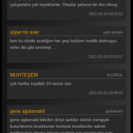
çalışanlara çok teşekkürler. Okadar şahane bir dizi olmuş.
2021-03-14 03:02:52
süper bir eser
salih şimşek
ben bu dizide aradığım her şeyi buldum özellik dolmuşçu
sefer abi gibi sevmeyi.....
2021-02-28 03:29:27
MUHTEŞEM
ALİ EROL
çok harika inşallah 10 sezon olur.
2021-02-21 04:08:42
gene agalamakli
gurbetci43
gene aglamakli bitirdim diziyi sarkilar dizinin icerigiyle
butunlesmis tesekkurler herkese tesekkurler admin
ingiltereden izleme imkani verdigin icin tesekkurler tum