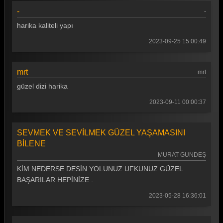
-
-
Gönül Dağı 117. Bölüm
harika kaliteli yapı
Gönül Dağı 116. Bölüm
2023-09-25 15:00:49
Gönül Dağı 115. Bölüm
Gönül Dağı 114. Bölüm
mrt
mrt
Gönül Dağı 113. Bölüm
güzel dizi harika
Gönül Dağı 112. Bölüm
2023-09-11 00:00:37
Gönül Dağı 111. Bölüm
SEVMEK VE SEVİLMEK GÜZEL YAŞAMASINI
Gönül Dağı 110. Bölüm
BİLENE
MURAT GUNDEŞ
Gönül Dağı 109. Bölüm
KİM NEDERSE DESİN YOLUNUZ UFKUNUZ GÜZEL
Gönül Dağı 108. Bölüm
BAŞARILAR HEPİNİZE .
Gönül Dağı 107. Bölüm
2023-05-28 16:36:01
Gönül Dağı 106. Bölüm