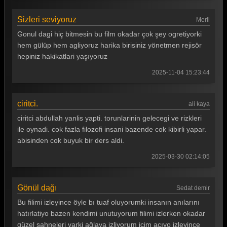
Gönül Dağı 155. Bölüm
Gönül Dağı 154. Bölüm
Sizleri seviyoruz
Meril
Gonul dagi hiç bitmesin bu film okadar çok şey ogretiyorki
Gönül Dağı 153. Bölüm
hem gülüp hem agliyoruz harika birisiniz yönetmen rejisör
Gönül Dağı 152. Bölüm
hepiniz hakikatlari yaşıyoruz
2025-11-04 15:23:44
Gönül Dağı 151. Bölüm
Gönül Dağı 150. Bölüm
ciritci.
ali kaya
Gönül Dağı 149. Bölüm
ciritci abdullah yanlis yapti. torunlarinin gelecegi ve rizkleri
Gönül Dağı 148. Bölüm
ile oynadi. cok fazla filozofi insani bazende cok kibirli yapar.
abisinden cok buyuk bir ders aldi.
Gönül Dağı 147. Bölüm
2025-03-30 02:14:05
Gönül Dağı 146. Bölüm
Gönül Dağı 145. Bölüm
Gönül dağı
Sedat demir
Gönül Dağı 144. Bölüm
Bu filimi izleyince öyle bı tuaf oluyorumki insanın anılarını
hatırlatiyo bazen kendimi unutuyorum filimi izlerken okadar
Gönül Dağı 143. Bölüm
güzel sahneleri varki ağlaya izliyorum içim acıyo izleyince