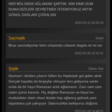
HER BÖLÜMDE AĞLAMAM ŞARTMI. KİM KİME DUM
DUMA DİZİLERİ SEYRETMEK İSTEMİYORUZ ARTIK
GÖNÜL DAĞLARI ÇOĞALSIN
2022-03-11 03:42:10
Sacmalik
Sedat
Biraz sacmaliyorlar kisin ortasinda cobanin dagda ne Isi var
2022-02-26 23:31:41
Şiştik
Dilara Türk
Asuman’ı diziden çıkarın lütfen bu Hepböyle gel gidim akıllı.
Gerçek hayatta da birşeylar olmuyor ters gidiyorsa vardır
onda da bir hayır.Ramazan artık ağlamasın. Zam zam zam
zaten içimiz karardı. Hiç değilse Ramazan ve Asya’nın
mutlulukları daim olsun ikiside hep ağlamış gülmek yeni
nişanlılara çok yakışıyor. Sabırsızlıkla bekliyoruz düğünü.
2022-02-20 14:48:51