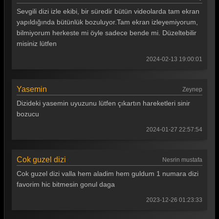
Gönül Dağı 130. Bölüm
Sevgili dizi izle ekibi, bir süredir bütün videolarda tam ekran
Gönül Dağı 129. Bölüm
yapıldığında bütünlük bozuluyor.Tam ekran izleyemiyorum,
bilmiyorum herkeste mi öyle sadece bende mi. Düzeltebilir
Gönül Dağı 128. Bölüm
misiniz lütfen
Gönül Dağı 127. Bölüm
2024-02-13 19:00:01
Gönül Dağı 126. Bölüm
Yasemin
Zeynep
Gönül Dağı 125. Bölüm
Dizideki yasemin uyuzunu lütfen çıkartın hareketleri sinir
Gönül Dağı 124. Bölüm
bozucu
Gönül Dağı 123. Bölüm
2024-01-27 22:57:54
Gönül Dağı 122. Bölüm
Cok guzel dizi
Nesrin mustafa
Gönül Dağı 121. Bölüm
Cok guzel dizi valla hem aladim hem guldum 1 numara dizi
Gönül Dağı 120. Bölüm
favorim hic bitmesin gonul daga
Gönül Dağı 119. Bölüm
2023-12-26 01:23:33
Gönül Dağı 118. Bölüm