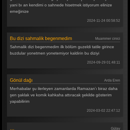
yani bı an kendimi o sahnede hisetmek istiyorum elinize
Gönül Dağı 142. Bölüm
emeğinize
Gönül Dağı 141. Bölüm
2024-11-24 00:58:52
Gönül Dağı 140. Bölüm
Gönül Dağı 139. Bölüm
Bu dizi sahmalik begenmedim
Muammer cinici
Sahmalik dizi begenmedim ilk bölüm guzeldi tatile girince
Gönül Dağı 138. Bölüm
buzdular yonetmen yonetemiyor kaldirin bu diziyi
Gönül Dağı 137. Bölüm
2024-09-29 01:48:11
Gönül Dağı 136. Bölüm
Gönül Dağı 135. Bölüm
Gönül dağı
Arda Eren
Merhabalar şu ilerleyen zamanlarda Ramazan’ı biraz daha
Gönül Dağı 134. Bölüm
şen şaklak ve komik kahkaha attıracak şekilde gösterim
Gönül Dağı 133. Bölüm
yapabilirim
Gönül Dağı 132. Bölüm
2024-03-02 22:47:12
Gönül Dağı 131. Bölüm
…
Gülay