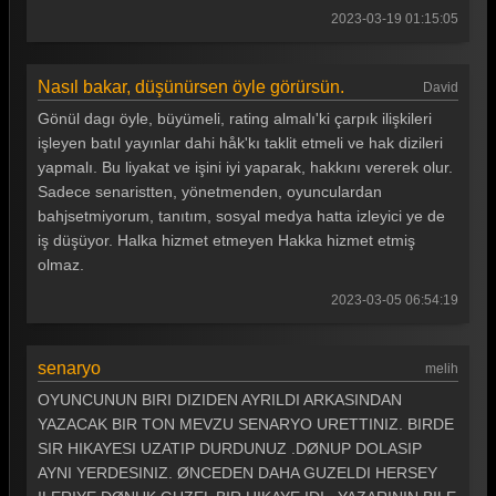
2023-03-19 01:15:05
Gönül Dağı 67. Bölüm
Gönül Dağı 66. Bölüm
Nasıl bakar, düşünürsen öyle görürsün.
David
Gönül Dağı 65. Bölüm
Gönül dagı öyle, büyümeli, rating almalı'ki çarpık ilişkileri
işleyen batıl yayınlar dahi håk'kı taklit etmeli ve hak dizileri
Gönül Dağı 64. Bölüm
yapmalı. Bu liyakat ve işini iyi yaparak, hakkını vererek olur.
Sadece senaristten, yönetmenden, oyunculardan
Gönül Dağı 63. Bölüm
bahjsetmiyorum, tanıtım, sosyal medya hatta izleyici ye de
Gönül Dağı 62. Bölüm
iş düşüyor. Halka hizmet etmeyen Hakka hizmet etmiş
olmaz.
Gönül Dağı 61. Bölüm
2023-03-05 06:54:19
Gönül Dağı 60. Bölüm
Gönül Dağı 59. Bölüm
senaryo
melih
Gönül Dağı 58. Bölüm
OYUNCUNUN BIRI DIZIDEN AYRILDI ARKASINDAN
YAZACAK BIR TON MEVZU SENARYO URETTINIZ. BIRDE
Gönül Dağı 57. Bölüm
SIR HIKAYESI UZATIP DURDUNUZ .DØNUP DOLASIP
AYNI YERDESINIZ. ØNCEDEN DAHA GUZELDI HERSEY
Gönül Dağı 56. Bölüm