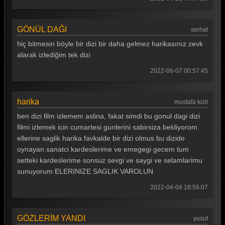
GÖNÜL DAĞI
serhat
hiç bitmesin böyle bir dizi bir daha gelmez harikasınız zevk
alarak izlediğim tek dizi
2022-06-07 00:57:45
harika
mustafa kizil
ben dizi film izlemem aslina, fakat simdi bu gonul dagi dizi
filmi izlemek icin cumartesi gunlerini sabirsiza bekliyorom.
ellerine saglik harika favkalde bir dizi olmus bu dizide
oynayan sanatci kardeslerime ve emegegi gecem tum
setteki kardeslerime sonsuz sevgi ve saygi ve selamlarimu
sunuyorum ELERINIZE SAGLIK VAROLUN
2022-04-04 18:56:07
GÖZLERİM YANDI
yusuf