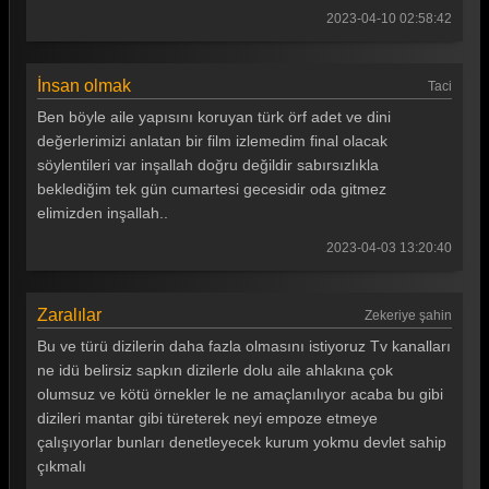
2023-04-10 02:58:42
Gönül Dağı 74. Bölüm
Gönül Dağı 73. Bölüm
İnsan olmak
Taci
Gönül Dağı 72. Bölüm
Ben böyle aile yapısını koruyan türk örf adet ve dini
değerlerimizi anlatan bir film izlemedim final olacak
Gönül Dağı 71. Bölüm
söylentileri var inşallah doğru değildir sabırsızlıkla
beklediğim tek gün cumartesi gecesidir oda gitmez
Gönül Dağı 70. Bölüm
elimizden inşallah..
Gönül Dağı 69. Bölüm
2023-04-03 13:20:40
Gönül Dağı 68. Bölüm
Gönül Dağı 67. Bölüm
Zaralılar
Zekeriye şahin
Bu ve türü dizilerin daha fazla olmasını istiyoruz Tv kanalları
Gönül Dağı 66. Bölüm
ne idü belirsiz sapkın dizilerle dolu aile ahlakına çok
Gönül Dağı 65. Bölüm
olumsuz ve kötü örnekler le ne amaçlanılıyor acaba bu gibi
dizileri mantar gibi türeterek neyi empoze etmeye
Gönül Dağı 64. Bölüm
çalışıyorlar bunları denetleyecek kurum yokmu devlet sahip
Gönül Dağı 63. Bölüm
çıkmalı