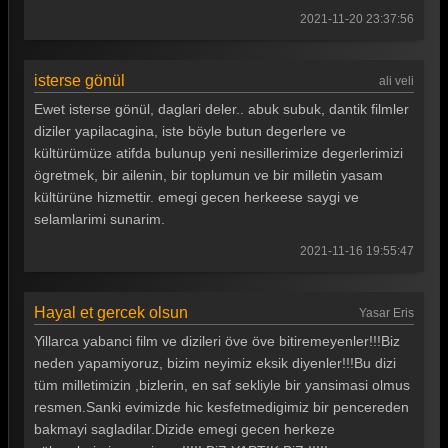
2021-11-20 23:37:56
isterse gönül
ali veli
Ewet isterse gönül, daglari deler.. abuk subuk, dantik filmler
diziler yapilacagina, iste böyle butun degerlere ve
kültürümüze atifda bulunup yeni nesillerimize degerlerimizi
ögretmek, bir ailenin, bir toplumun ve bir milletin yasam
kültürüne hizmettir. emegi gecen herkeese saygi ve
selamlarimi sunarim.
2021-11-16 19:55:47
Hayal et gercek olsun
Yasar Eris
Yillarca yabanci film ve dizileri öve öve bitiremeyenler!!!Biz
neden yapamiyoruz, bizim neyimiz eksik diyenler!!!Bu dizi
tüm milletimizin ,bizlerin, en saf sekliyle bir yansimasi olmus
resmen.Sanki evimizde hic kesfetmedigimiz bir pencereden
bakmayi sagladilar.Dizide emegi gecen herkeze