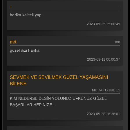
-
-
Gönül Dağı 99. Bölüm
harika kaliteli yapı
Gönül Dağı 98. Bölüm
2023-09-25 15:00:49
Gönül Dağı 97. Bölüm
Gönül Dağı 96. Bölüm
mrt
mrt
Gönül Dağı 95. Bölüm
güzel dizi harika
Gönül Dağı 94. Bölüm
2023-09-11 00:00:37
Gönül Dağı 93. Bölüm
SEVMEK VE SEVİLMEK GÜZEL YAŞAMASINI
Gönül Dağı 92. Bölüm
BİLENE
MURAT GUNDEŞ
Gönül Dağı 91. Bölüm
KİM NEDERSE DESİN YOLUNUZ UFKUNUZ GÜZEL
Gönül Dağı 90. Bölüm
BAŞARILAR HEPİNİZE .
Gönül Dağı 89. Bölüm
2023-05-28 16:36:01
Gönül Dağı 88. Bölüm