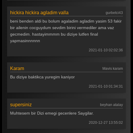
hickira hickira agladim valla
gurbetci43
beni benden aldi bu bolum agaladim agladim yasim 53 fakir
bir ailenin cocguydum sevdim birini vermediler ama vaz
gecmedim. hastayimmmm bu diziye lutfen final
yapmasinnnnnn
2021-01-10 02:02:36
Karam
Mavis karam
Bu diziye baktikca yuregim kaniyor
2021-01-10 01:34:31
supersiniz
beyhan atalay
Muhtesem bir Dizi emegi gecenlere Saygilar.
2020-12-27 13:55:02