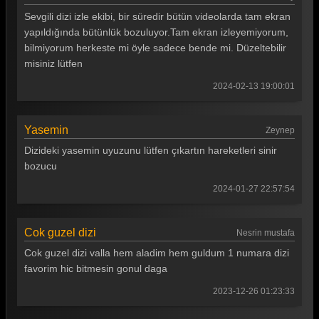
Gönül Dağı 112. Bölüm
Sevgili dizi izle ekibi, bir süredir bütün videolarda tam ekran
Gönül Dağı 111. Bölüm
yapıldığında bütünlük bozuluyor.Tam ekran izleyemiyorum,
bilmiyorum herkeste mi öyle sadece bende mi. Düzeltebilir
Gönül Dağı 110. Bölüm
misiniz lütfen
Gönül Dağı 109. Bölüm
2024-02-13 19:00:01
Gönül Dağı 108. Bölüm
Yasemin
Zeynep
Gönül Dağı 107. Bölüm
Dizideki yasemin uyuzunu lütfen çıkartın hareketleri sinir
Gönül Dağı 106. Bölüm
bozucu
Gönül Dağı 105. Bölüm
2024-01-27 22:57:54
Gönül Dağı 104. Bölüm
Cok guzel dizi
Nesrin mustafa
Gönül Dağı 103. Bölüm
Cok guzel dizi valla hem aladim hem guldum 1 numara dizi
Gönül Dağı 102. Bölüm
favorim hic bitmesin gonul daga
Gönül Dağı 101. Bölüm
2023-12-26 01:23:33
Gönül Dağı 100. Bölüm