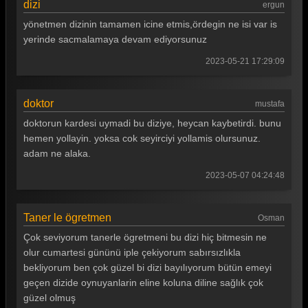
dizi
ergun
Gönül Dağı 87. Bölüm
yönetmen dizinin tamamen icine etmis,ördegin ne isi var is
Gönül Dağı 86. Bölüm
yerinde sacmalamaya devam ediyorsunuz
Gönül Dağı 85. Bölüm
2023-05-21 17:29:09
Gönül Dağı 84. Bölüm
doktor
mustafa
Gönül Dağı 83. Bölüm
doktorun kardesi uymadi bu diziye, heycan kaybetirdi. bunu
Gönül Dağı 82. Bölüm
hemen yollayin. yoksa cok seyirciyi yollamis olursunuz.
adam ne alaka.
Gönül Dağı 81. Bölüm
2023-05-07 04:24:48
Gönül Dağı 80. Bölüm
Gönül Dağı 79. Bölüm
Taner le ögretmen
Osman
Gönül Dağı 78. Bölüm
Çok seviyorum tanerle ögretmeni bu dizi hiç bitmesin ne
olur cumartesi gününü iple çekiyorum sabırsızlıkla
Gönül Dağı 77. Bölüm
bekliyorum ben çok güzel bi dizi bayılıyorum bütün emeyi
Gönül Dağı 76. Bölüm
geçen dizide oynuyanlarin eline koluna diline sağlık çok
güzel olmuş
Gönül Dağı 75. Bölüm