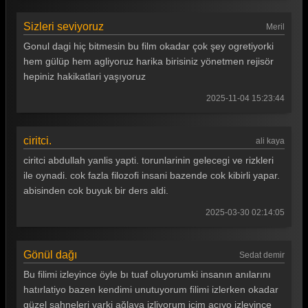
Gönül Dağı 137. Bölüm
Gönül Dağı 136. Bölüm
Sizleri seviyoruz
Meril
Gonul dagi hiç bitmesin bu film okadar çok şey ogretiyorki
Gönül Dağı 135. Bölüm
hem gülüp hem agliyoruz harika birisiniz yönetmen rejisör
Gönül Dağı 134. Bölüm
hepiniz hakikatlari yaşıyoruz
2025-11-04 15:23:44
Gönül Dağı 133. Bölüm
Gönül Dağı 132. Bölüm
ciritci.
ali kaya
Gönül Dağı 131. Bölüm
ciritci abdullah yanlis yapti. torunlarinin gelecegi ve rizkleri
Gönül Dağı 130. Bölüm
ile oynadi. cok fazla filozofi insani bazende cok kibirli yapar.
abisinden cok buyuk bir ders aldi.
Gönül Dağı 129. Bölüm
2025-03-30 02:14:05
Gönül Dağı 128. Bölüm
Gönül Dağı 127. Bölüm
Gönül dağı
Sedat demir
Gönül Dağı 126. Bölüm
Bu filimi izleyince öyle bı tuaf oluyorumki insanın anılarını
hatırlatiyo bazen kendimi unutuyorum filimi izlerken okadar
Gönül Dağı 125. Bölüm
güzel sahneleri varki ağlaya izliyorum içim acıyo izleyince