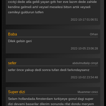
Gönül Dağı 25. Bölüm
cıcıtçi dede atla geldi yayan gıttı her eve lazım dede zahide
kendine gelmeli artıl veysel meselesi bitsın artık veyseli
Gönül Dağı 24. Bölüm
cemileyi guldurun lutfen
Gönül Dağı 23. Bölüm
2022-10-17 01:06:51
Gönül Dağı 22. Bölüm
Baba
Gönül Dağı 21. Bölüm
Orhan
Dilek gelsin geri
Gönül Dağı 20. Bölüm
2022-10-05 23:06:28
Gönül Dağı 19. Bölüm
Gönül Dağı 18. Bölüm
sefer
abdulmuttalip cimşit
Gönül Dağı 17. Bölüm
sefer önce yakup dedi sonra tufan dedi farkındaysanız
Gönül Dağı 16. Bölüm
2022-10-02 23:54:48
Gönül Dağı 15. Bölüm
Super dizi
Muammer cinici
Gönül Dağı 14. Bölüm
Selam hollandada Amsterdam turkiyeye gonul dagi super
Gönül Dağı 13. Bölüm
dizi devami basarilar dilerim sonunda rifat dondu meryem