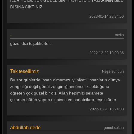
ILERIYE DØNUK GUZEL BIR HIKAYE IDI.. YAZARININ BILE
Gönül Dağı 37. Bölüm
DISINA CIKTINIZ
Gönül Dağı 36. Bölüm
2023-01-14 23:34:56
Gönül Dağı 35. Bölüm
-
metin
Gönül Dağı 34. Bölüm
güzel dizi teşekkürler.
Gönül Dağı 33. Bölüm
2022-12-22 19:00:36
Gönül Dağı 32. Bölüm
Gönül Dağı 31. Bölüm
Tek tesellimiz
Neşe sungun
Bu zor günlerde insan olmamızı iyi niyetli insanların dünya
Gönül Dağı 30. Bölüm
zenginliği değil gönül zenginliğinin öncelikli olduğunu
Gönül Dağı 29. Bölüm
öğreten çok güzel bir dizi.Allah hepimizi selamete
çıkarsın.bütün yapım ekibince ve sanatcilara teşekkürler.
Gönül Dağı 28. Bölüm
2022-11-20 10:24:03
Gönül Dağı 27. Bölüm
Gönül Dağı 26. Bölüm
abdullah dede
gonul sultan