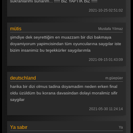
sükranlarimi sunarim... !!!!! BiZ YAPTIK BiZ !!!!!
2021-10-25 02:51:02
mütis
Mustafa Yilmaz
şimdiye dek seyrettiğim en muazzam bir dizi bakmaya
doyamiyorum yapimcisindan tüm oyuncularına saygılar iste
bizim insanimiz bu teşekkürler saygılarımla
2021-09-15 01:43:09
deutschland
m.güepüer
harika bir dizi olmus tadina doyamadim neden erken final
oldu üzüldüm bu korana davasindan dolayi moralimiz sifir
saygilar
2021-05-30 11:24:14
Ya sabır
Ya