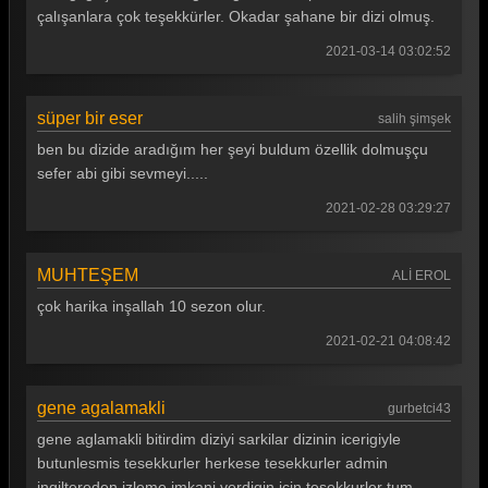
çalışanlara çok teşekkürler. Okadar şahane bir dizi olmuş.
2021-03-14 03:02:52
süper bir eser
salih şimşek
ben bu dizide aradığım her şeyi buldum özellik dolmuşçu
sefer abi gibi sevmeyi.....
2021-02-28 03:29:27
MUHTEŞEM
ALİ EROL
çok harika inşallah 10 sezon olur.
2021-02-21 04:08:42
gene agalamakli
gurbetci43
gene aglamakli bitirdim diziyi sarkilar dizinin icerigiyle
butunlesmis tesekkurler herkese tesekkurler admin
ingiltereden izleme imkani verdigin icin tesekkurler tum