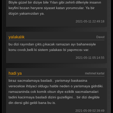
Böyle güzel bir diziye bile Yılan gibi zehirli dilleriyle insanın
keyfini bozan heryere siyaset katan yorumcular. Ya bir
düşün yakamızdan ya.
2021-05-11 22:49:18
yalakalık
Davut
bu dizi rayından çıktı,çıkacak ramazan ayı bahanesiyle
konu cıvıdı,belli ki sistem yalakası bi yapımcısı var.
2021-05-11 05:14:55
hadi ya
mehmet kartal
biraz sacmalamaya basladi.. yarismayi baskasina
verecekse ihtiyaci oldugu halde neden o yarismaya gidrdiki.
ramazaninda cok komik olsun diye eziklik sacmalamalari
tadini kacirmaya basladi dizini guzelligini... bir dizi degilde
din dersi gibi geldi bana bu is.
2021-05-09 02:39:49