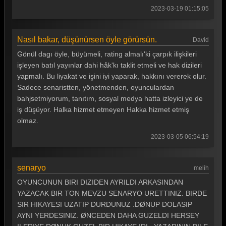
2023-03-19 01:15:05
Gönül Dağı 49. Bölüm
Gönül Dağı 48. Bölüm
Nasıl bakar, düşünürsen öyle görürsün.
David
Gönül Dağı 47. Bölüm
Gönül dagı öyle, büyümeli, rating almalı'ki çarpık ilişkileri
işleyen batıl yayınlar dahi håk'kı taklit etmeli ve hak dizileri
Gönül Dağı 46. Bölüm
yapmalı. Bu liyakat ve işini iyi yaparak, hakkını vererek olur.
Sadece senaristten, yönetmenden, oyunculardan
Gönül Dağı 45. Bölüm
bahjsetmiyorum, tanıtım, sosyal medya hatta izleyici ye de
Gönül Dağı 44. Bölüm
iş düşüyor. Halka hizmet etmeyen Hakka hizmet etmiş
olmaz.
Gönül Dağı 43. Bölüm
2023-03-05 06:54:19
Gönül Dağı 42. Bölüm
Gönül Dağı 41. Bölüm
senaryo
melih
Gönül Dağı 40. Bölüm
OYUNCUNUN BIRI DIZIDEN AYRILDI ARKASINDAN
YAZACAK BIR TON MEVZU SENARYO URETTINIZ. BIRDE
Gönül Dağı 39. Bölüm
SIR HIKAYESI UZATIP DURDUNUZ .DØNUP DOLASIP
AYNI YERDESINIZ. ØNCEDEN DAHA GUZELDI HERSEY
Gönül Dağı 38. Bölüm