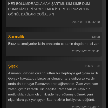
HER BÖLÜMDE AĞLAMAM ŞARTMI. KİM KİME DUM
DUMA DİZİLERİ SEYRETMEK İSTEMİYORUZ ARTIK
GÖNÜL DAĞLARI ÇOĞALSIN
2022-03-11 03:42:10
Sacmalik
Sedat
Biraz sacmaliyorlar kisin ortasinda cobanin dagda ne Isi var
2022-02-26 23:31:41
Şiştik
Dilara Türk
Asuman’ı diziden çıkarın lütfen bu Hepböyle gel gidim akıllı.
Gerçek hayatta da birşeylar olmuyor ters gidiyorsa vardır
onda da bir hayır.Ramazan artık ağlamasın. Zam zam zam
zaten içimiz karardı. Hiç değilse Ramazan ve Asya’nın
mutlulukları daim olsun ikiside hep ağlamış gülmek yeni
nişanlılara çok yakışıyor. Sabırsızlıkla bekliyoruz düğünü.
2022-02-20 14:48:51