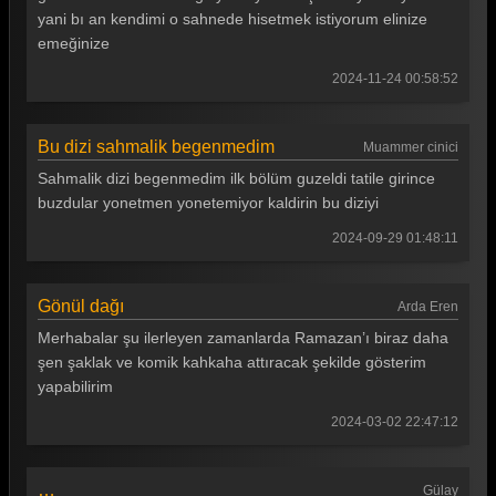
yani bı an kendimi o sahnede hisetmek istiyorum elinize
Gönül Dağı 124. Bölüm
emeğinize
Gönül Dağı 123. Bölüm
2024-11-24 00:58:52
Gönül Dağı 122. Bölüm
Gönül Dağı 121. Bölüm
Bu dizi sahmalik begenmedim
Muammer cinici
Sahmalik dizi begenmedim ilk bölüm guzeldi tatile girince
Gönül Dağı 120. Bölüm
buzdular yonetmen yonetemiyor kaldirin bu diziyi
Gönül Dağı 119. Bölüm
2024-09-29 01:48:11
Gönül Dağı 118. Bölüm
Gönül Dağı 117. Bölüm
Gönül dağı
Arda Eren
Merhabalar şu ilerleyen zamanlarda Ramazan’ı biraz daha
Gönül Dağı 116. Bölüm
şen şaklak ve komik kahkaha attıracak şekilde gösterim
Gönül Dağı 115. Bölüm
yapabilirim
Gönül Dağı 114. Bölüm
2024-03-02 22:47:12
Gönül Dağı 113. Bölüm
…
Gülay