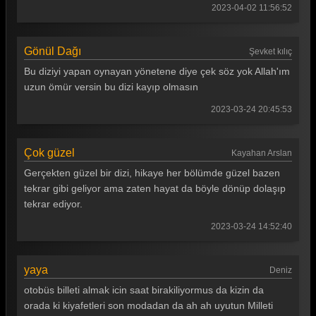
2023-04-02 11:56:52
Gönül Dağı 62. Bölüm
Gönül Dağı 61. Bölüm
Gönül Dağı
Şevket kılıç
Gönül Dağı 60. Bölüm
Bu diziyi yapan oynayan yönetene diye çek söz yok Allah'ım
Gönül Dağı 59. Bölüm
uzun ömür versin bu dizi kayıp olmasın
2023-03-24 20:45:53
Gönül Dağı 58. Bölüm
Gönül Dağı 57. Bölüm
Çok güzel
Kayahan Arslan
Gönül Dağı 56. Bölüm
Gerçekten güzel bir dizi, hikaye her bölümde güzel bazen
Gönül Dağı 55. Bölüm
tekrar gibi geliyor ama zaten hayat da böyle dönüp dolaşıp
tekrar ediyor.
Gönül Dağı 54. Bölüm
2023-03-24 14:52:40
Gönül Dağı 53. Bölüm
Gönül Dağı 52. Bölüm
yaya
Deniz
Gönül Dağı 51. Bölüm
otobüs billeti almak icin saat birakiliyormus da kizin da
orada ki kiyafetleri son modadan da ah ah uyutun Milleti
Gönül Dağı 50. Bölüm