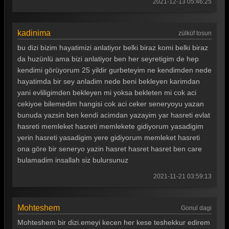
2021-12-13 05:46:25
kadinima
zülküf tosun
bu dizi bizim hayatimizi anlatiyor belki biraz komi belki biraz
da huzünlü ama bizi anlatiyor ben her seyretigim de hep
kendimi görüyorum 25 yildir gurbeteyim ne kendimden nede
hayatimda bir sey anladim nede beni bekleyen karimdan
yani evliligimden bekleyen mi yoksa bekleten mi cok aci
cekiyoe bilemedim hangisi cok aci ceker seneryoyu yazan
bunuda yazsin ben kendi acimdan yazayim yar hasreti evlat
hasreti memleket hasreti memlekete gidiyorum yasadigim
yerin hasreti yasadigim yere gidiyorum memleket hasreti
ona göre bir seneryo yazin hasret hasret hasret ben care
bulamadim insallah siz bulursunuz
2021-11-21 03:59:13
Mohteshem
Gonul dagi
Mohteshem bir dizi.emeyi kecen her kese teshekkur edirem