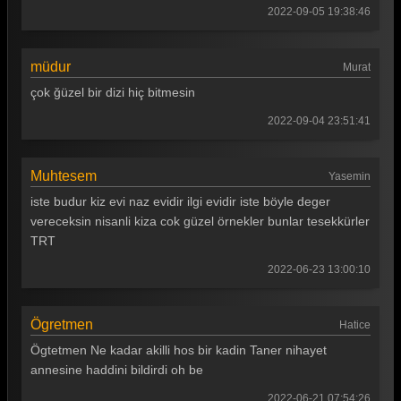
2022-09-05 19:38:46
müdur
Murat
çok ğüzel bir dizi hiç bitmesin
2022-09-04 23:51:41
Muhtesem
Yasemin
iste budur kiz evi naz evidir ilgi evidir iste böyle deger
vereceksin nisanli kiza cok güzel örnekler bunlar tesekkürler
TRT
2022-06-23 13:00:10
Ögretmen
Hatice
Ögtetmen Ne kadar akilli hos bir kadin Taner nihayet
annesine haddini bildirdi oh be
2022-06-21 07:54:26