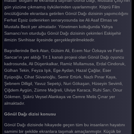
masalı' sloganı ile ekranlara taşınan Gönül Dağı, Mustafa Çiftçi'nin
gün yüzüne çıkmamış öykülerinden uyarlanmıştır. Köprü Film
Gönül Dağı 186. Bölüm
öncülüğünde ekranlara getirilen Gönül Dağı dizisinin yapımcılığını
Gönül Dağı 185. Bölüm
Ferhat Eşsiz üstlenirken senaryosunda ise Ali Asaf Elmas ve
Mustafa Becit yer almatadır. Yönetmen koltuğunda Yahya
Gönül Dağı 184. Bölüm
Samancı'nın oturduğu Gönül Dağı dizisinin çekimleri Eskişehir
ilimizin Sivrihisar ilçesinde gerçekleştirilmektedir.
Gönül Dağı 183. Bölüm
Başrollerinde Berk Atan, Gülsim Ali, Ecem Nur Özkaya ve Ferdi
Gönül Dağı 182. Bölüm
Sancar'ın yer aldığı Trt 1 kanalı projesi olan Gönül Dağı oyuncu
Gönül Dağı 181. Bölüm
kadrosunda, Ali Düşenkalkar, Ramiz Mullamusa, Erdal Cindoruk,
Gülhan Tekin, Feyza Işık, Ege Aydan, Hazal Çağlar, Eser
Gönül Dağı 180. Bölüm
Eyüpoğlu, Cihat Süvarioğlu, Semir Ertürk, Nazlı Pınar Kaya,
Şebnem Dilligil, Yavuz Sepetçi, Nuri Gökaşan, Hüseyin Sevimli,
Gönül Dağı 179. Bölüm
Çiğdem Aygün, Zümre Meğreli, Ulviye Karaca, Ruhi Sarı, Onur
Gönül Dağı 178. Bölüm
Gökmen, Şükrü Veysel Alankaya ve Cemre Melis Çınar yer
almaktadır.
Gönül Dağı 177. Bölüm
Gönül Dağı dizisi konusu
Gönül Dağı 176. Bölüm
Gönül Dağı dizisinde hikayede geçen tüm bu insanların hayatını
Gönül Dağı 175. Bölüm
samimi bir şekilde ekranlara taşımak amaçlanmıştır. Küçük bir