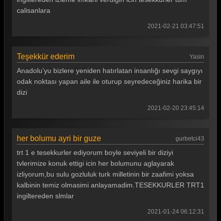
calisanlara
2021-02-21 03:47:51
Teşekkür ederim
Yasin
Anadolu’yu bizlere yeniden hatırlatan insanlığı sevgi saygıyı
odak noktası yapan aile ile oturup seyredeceğiniz harika bir
dizi
2021-02-20 23:45:14
her bolumu ayri bir guze
gurbetci43
trt 1 e tesekkurler ediyorum boyle seviyeli bir diziyi
tvlerimize konuk ettigi icin her bolumunu aglayarak
izliyorum,bu sulu gozluluk turk milletinin bir zaafimi yoksa
kalbinin temiz olmasimi anlayamadim.TESEKKURLER TRT1
ingiltereden slmlar
2021-01-24 06:12:31