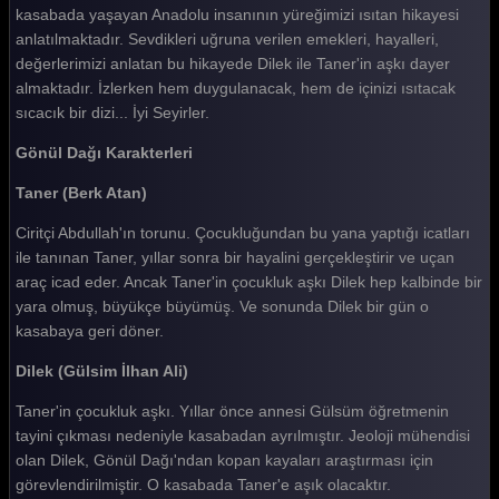
kasabada yaşayan Anadolu insanının yüreğimizi ısıtan hikayesi
Gönül Dağı 174. Bölüm
anlatılmaktadır. Sevdikleri uğruna verilen emekleri, hayalleri,
Gönül Dağı 173. Bölüm
değerlerimizi anlatan bu hikayede Dilek ile Taner'in aşkı dayer
almaktadır. İzlerken hem duygulanacak, hem de içinizi ısıtacak
Gönül Dağı 172. Bölüm
sıcacık bir dizi... İyi Seyirler.
Gönül Dağı 171. Bölüm
Gönül Dağı Karakterleri
Gönül Dağı 170. Bölüm
Taner (Berk Atan)
Gönül Dağı 169. Bölüm
Ciritçi Abdullah'ın torunu. Çocukluğundan bu yana yaptığı icatları
Gönül Dağı 168. Bölüm
ile tanınan Taner, yıllar sonra bir hayalini gerçekleştirir ve uçan
araç icad eder. Ancak Taner'in çocukluk aşkı Dilek hep kalbinde bir
Gönül Dağı 167. Bölüm
yara olmuş, büyükçe büyümüş. Ve sonunda Dilek bir gün o
kasabaya geri döner.
Gönül Dağı 166. Bölüm
Dilek (Gülsim İlhan Ali)
Gönül Dağı 165. Bölüm
Taner'in çocukluk aşkı. Yıllar önce annesi Gülsüm öğretmenin
Gönül Dağı 164. Bölüm
tayini çıkması nedeniyle kasabadan ayrılmıştır. Jeoloji mühendisi
Gönül Dağı 163. Bölüm
olan Dilek, Gönül Dağı'ndan kopan kayaları araştırması için
görevlendirilmiştir. O kasabada Taner'e aşık olacaktır.
Gönül Dağı 162. Bölüm