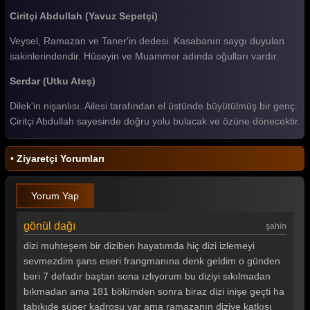
Ciritçi Abdullah (Yavuz Sepetçi)
Gönül Dağı 161. Bölüm
Veysel, Ramazan ve Taner'in dedesi. Kasabanın saygı duyulan
Gönül Dağı 160. Bölüm
sakinlerindendir. Hüseyin ve Muammer adında oğulları vardır.
Gönül Dağı 159. Bölüm
Serdar (Utku Ateş)
Gönül Dağı 158. Bölüm
Dilek'in nişanlısı. Ailesi tarafından el üstünde büyütülmüş bir genç.
Ciritçi Abdullah sayesinde doğru yolu bulacak ve özüne dönecektir.
Gönül Dağı 157. Bölüm
Gönül Dağı 156. Bölüm
• Ziyaretçi Yorumları
Gönül Dağı 155. Bölüm
Yorum Yap
Gönül Dağı 154. Bölüm
Gönül Dağı 153. Bölüm
gönül dağı
şahin
dizi muhteşem bir diziben hayatımda hiç dizi izlemeyi
Gönül Dağı 152. Bölüm
sevmezdim şans eseri frangmanına denk geldim o günden
Gönül Dağı 151. Bölüm
beri 7 defadır baştan sona ızlıyorum bu diziyi sıkılmadan
bıkmadan ama 181 bölümden sonra biraz dizi inişe geçti ha
Gönül Dağı 150. Bölüm
tabıkıde süper kadrosu var ama ramazanın diziye katkısı