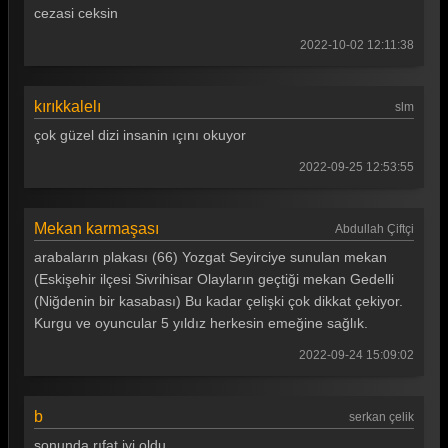
cezasi ceksin
Gönül Dağı 12. Bölüm
2022-10-02 12:11:38
Gönül Dağı 11. Bölüm
Gönül Dağı 10. Bölüm
kırıkkalelı
slm
Gönül Dağı 9. Bölüm
çok güzel dizi insanin ıçını okuyor
Gönül Dağı 8. Bölüm
2022-09-25 12:53:55
Gönül Dağı 7. Bölüm
Mekan karmaşası
Abdullah Çiftçi
Gönül Dağı 6. Bölüm
arabaların plakası (66) Yozgat Seyirciye sunulan mekan
Gönül Dağı 5. Bölüm
(Eskişehir ilçesi Sivrihisar Olayların geçtiği mekan Gedelli
(Niğdenin bir kasabası) Bu kadar çelişki çok dikkat çekiyor.
Gönül Dağı 4. Bölüm
Kurgu ve oyuncular 5 yıldız herkesin emeğine sağlık.
Gönül Dağı 3. Bölüm
2022-09-24 15:09:02
Gönül Dağı 2. Bölüm
b
Gönül Dağı 1. Bölüm
serkan çelik
sonunda rıfat iyi oldu