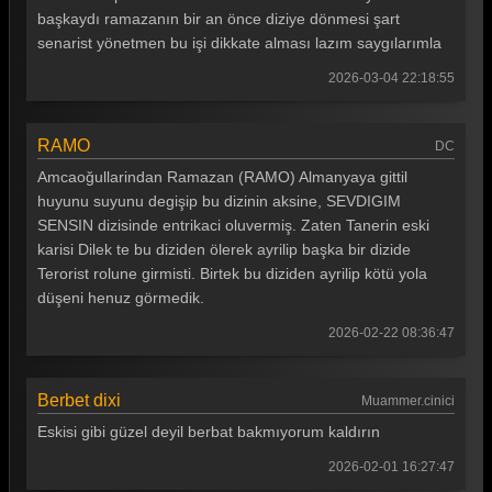
başkaydı ramazanın bir an önce diziye dönmesi şart
Gönül Dağı 149. Bölüm
senarist yönetmen bu işi dikkate alması lazım saygılarımla
Gönül Dağı 148. Bölüm
2026-03-04 22:18:55
Gönül Dağı 147. Bölüm
Gönül Dağı 146. Bölüm
RAMO
DC
Amcaoğullarindan Ramazan (RAMO) Almanyaya gittil
Gönül Dağı 145. Bölüm
huyunu suyunu degişip bu dizinin aksine, SEVDIGIM
Gönül Dağı 144. Bölüm
SENSIN dizisinde entrikaci oluvermiş. Zaten Tanerin eski
karisi Dilek te bu diziden ölerek ayrilip başka bir dizide
Gönül Dağı 143. Bölüm
Terorist rolune girmisti. Birtek bu diziden ayrilip kötü yola
Gönül Dağı 142. Bölüm
düşeni henuz görmedik.
2026-02-22 08:36:47
Gönül Dağı 141. Bölüm
Gönül Dağı 140. Bölüm
Berbet dixi
Muammer.cinici
Gönül Dağı 139. Bölüm
Eskisi gibi güzel deyil berbat bakmıyorum kaldırın
Gönül Dağı 138. Bölüm
2026-02-01 16:27:47