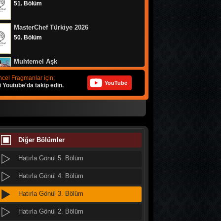
51. Bölüm
Hatırla Gönül 13. Bölüm
MasterChef Türkiye 2026
Hatırla Gönül 12. Bölüm
50. Bölüm
Hatırla Gönül 11. Bölüm
Muhtemel Aşk
Hatırla Gönül 10. Bölüm
8. Bölüm
cel Fragmanlar için;
YouTube
i Youtube'da takip edin.
Hatırla Gönül 9. Bölüm
Bizim Evin Halleri
Hatırla Gönül 8. Bölüm
314. Bölüm
Hatırla Gönül 7. Bölüm
MasterChef Türkiye 2026
49. Bölüm
Diğer Bölümler
Hatırla Gönül 6. Bölüm
Hatırla Gönül 5. Bölüm
Doğanın Kanunu
9. Bölüm
Hatırla Gönül 4. Bölüm
Hatırla Gönül 3. Bölüm
MasterChef Türkiye 2026
48. Bölüm
Hatırla Gönül 2. Bölüm