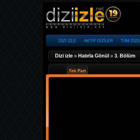
DİZİ İZLE
AKTİF DİZİLER
TÜM DİZİ
Dizi izle
»
Hatırla Gönül
»
3. Bölüm
Tek Part