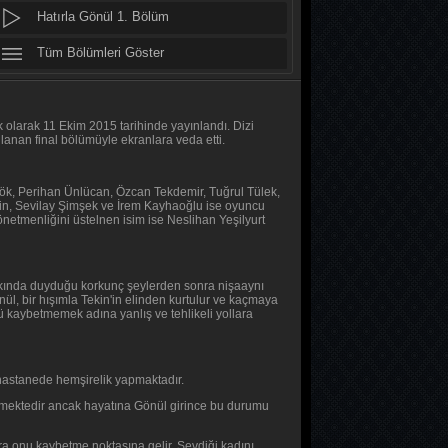
Hatırla Gönül 1. Bölüm
MasterChef Türkiye 2026
47. Bölüm
Tüm Bölümleri Göster
Altı Üstü İstanbul
8. Bölüm
lk olarak 11 Ekim 2015 tarihinde yayınlandı. Dizi
anan final bölümüyle ekranlara veda etti.
MasterChef Türkiye 2026
46. Bölüm
 Gök, Perihan Ünlücan, Özcan Tekdemir, Tuğrul Tülek,
pin, Sevilay Şimşek ve İrem Kayhaoğlu ise oyuncu
önetmenliğini üstelnen isim ise Neslihan Yeşilyurt
Daha 17
10. Bölüm
n hakkında duyduğu korkunç şeylerden sonra nişaaynı
Her Şey Mümkün
ül, bir hışımla Tekin'in elinden kurtulur ve kaçmaya
l'ü kaybetmemek adına yanlış ve tehlikeli yollara
2. Bölüm
Her Şey Mümkün
hastanede hemşirelik yapmaktadır.
1. Bölüm
temektedir ancak hayatına Gönül girince bu durumu
Baş Başa
nra onu kaybetme noktasına gelir. Sevdiği kadını