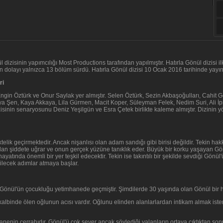
 dizisinin yapımcılığı Most Productions tarafından yapılmıştır. Hatırla Gönül dizisi i
dolayı yalnızca 13 bölüm sürdü. Hatırla Gönül dizisi 10 Ocak 2016 tarihinde yayınl
ri
Engin Öztürk ve Onur Saylak yer almıştır. Selen Öztürk, Sezin Akbaşoğulları, Cahit
ya Şen, Kaya Akkaya, Lila Gürmen, Macit Koper, Süleyman Felek, Nedim Suri, Ali İ
zisinin senaryosunu Deniz Yeşilgün ve Esra Çetek birlikte kaleme almıştır. Dizinin y
liktelik geçirmektedir. Ancak nişanlısı olan adam sandığı gibi birisi değildir. Teki
dan şiddete uğrar ve onun gerçek yüzüne tanıklık eder. Büyük bir korku yaşayan Gön
ayatında önemli bir yer teşkil edecektir. Tekin ise takıntılı bir şekilde sevdiği Gönü
ilecek adımlar atmaya başlar.
önül'ün çocukluğu yetimhanede geçmiştir. Şimdilerde 30 yaşında olan Gönül bir 
kalbinde ölen oğlunun acısı vardır. Oğlunu elinden alanlarlardan intikam almak is
anenin cerrahıdır. Gönül'ü çok sever ancak söylediği yalanların ortaya çıktıktan so