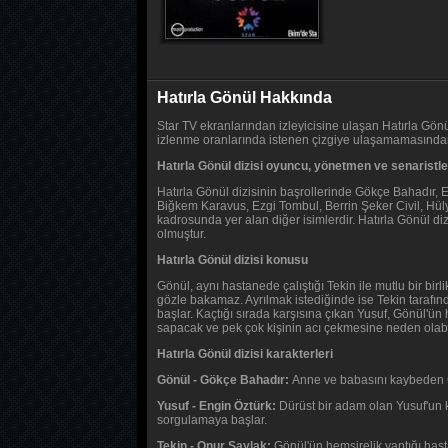
Hatırla Gönül Hakkında
Star TV ekranlarından izleyicisine ulaşan Hatırla Gönül
izlenme oranlarında istenen çizgiye ulaşamamasından 
Hatırla Gönül dizisi oyuncu, yönetmen ve senaristle
Hatırla Gönül dizisinin başrollerinde Gökçe Bahadır, 
Biğkem Karavus, Ezgi Tombul, Berrin Şeker Civil, Hül
kadrosunda yer alan diğer isimlerdir. Hatırla Gönül di
olmuştur.
Hatırla Gönül dizisi konusu
Gönül, aynı hastanede çalıştığı Tekin ile mutlu bir bir
gözle bakamaz. Ayrılmak istediğinde ise Tekin tarafın
başlar. Kaçtığı sırada karşısına çıkan Yusuf, Gönül'ün h
sapacak ve pek çok kişinin acı çekmesine neden olab
Hatırla Gönül dizisi karakterleri
Gönül - Gökçe Bahadır:
Anne ve babasını kaybeden G
Yusuf - Engin Öztürk:
Dürüst bir adam olan Yusuf'un 
sorgulamaya başlar.
Tekin - Onur Saylak:
Gönül'ün hemşirelik yaptığı hast