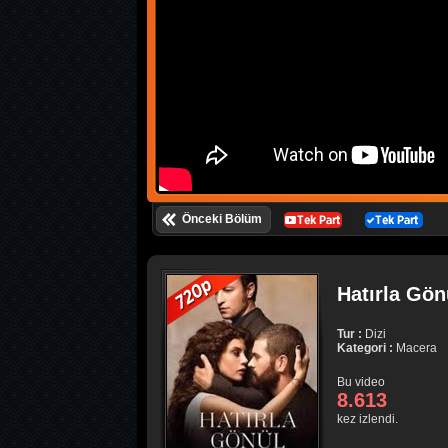
Önceki Bölüm
Hatırla Gön
Tur :
Dizi
Kategori :
Macera
Bu video
8.613
kez izlendi.