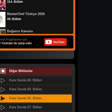
314. Bölüm
Kara Sevda 68. Bölüm
MasterChef Türkiye 2026
Kara Sevda 67. Bölüm
49. Bölüm
Kara Sevda 66. Bölüm
Doğanın Kanunu
Kara Sevda 65. Bölüm
9. Bölüm
cel Fragmanlar için;
YouTube
i Youtube'da takip edin.
Kara Sevda 64. Bölüm
MasterChef Türkiye 2026
Kara Sevda 63. Bölüm
48. Bölüm
Kara Sevda 62. Bölüm
MasterChef Türkiye 2026
47. Bölüm
Diğer Bölümler
Kara Sevda 61. Bölüm
Kara Sevda 60. Bölüm
Altı Üstü İstanbul
8. Bölüm
Kara Sevda 59. Bölüm
Kara Sevda 58. Bölüm
MasterChef Türkiye 2026
46. Bölüm
Kara Sevda 57. Bölüm