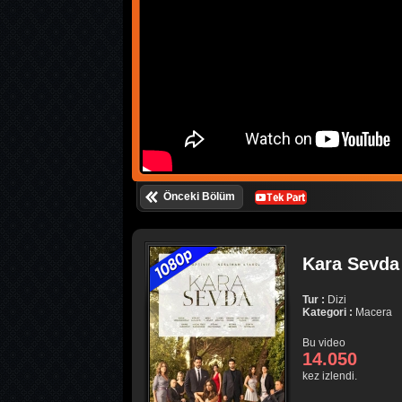
Önceki Bölüm
Kara Sevda 
Tur :
Dizi
Kategori :
Macera
Bu video
14.050
kez izlendi.