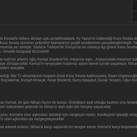
ile Kemal'in dillere destan aşkı anlatılmaktadır. Ay Yapım'ın üstlendiği Kara Sevda 
ra Sevda dizisinin çekimleri İstanbuk'un çeşitli semtlerinde gerçekleştirilmiştir. Y
rasında yer almıştır. Sadece Türkiye'de Dünya'da da oldukça ilgi gören Kara Sevda
i, romatik-duygusal türündedir.
a halli bir ailenin oğlu Kemal Soydere'nin imkansız aşkı... Aralarındaki imkansız aşk,
deleye dönüşecektir. Kemal'in herşeyden habersiz aşkını kendi içinde yaşaması, Nih
eden olacaktır.
aldığı Star Tv ekranlarının başarılı dizisi Kara Sevda kadrosunda, Kaan Urgancıoğlu
 Küçükköse, Kürşat Alnıaçık, Neşe Baykent, Barış Alpaykut, Burak Sergen, Uğur Asla
 Kemal, bir gün Nihan Sezin ile tanışır. Sırılsıklam aşık olduğu kadının onu terke
ın üstesinden gelecek ve Nihan'a olan aşkı için herşeyi yapacaktır.
rısı. Kemal'e olan aşkından, kardeşi için vazgeçen kadın. Kardeşinin işlediği cin
l'e olan aşkından da vazgeçmeyecektir.
na ederek evlenir. Nihan'a karşı saplantılı bir sevgisi vardır. Kemal'e karşı düşmanl