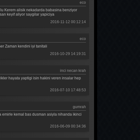
eco
Kara Sevda 31. Bölüm
n oglu Kerem alisik nekadarda babasina benziyor
isan keyif aliyor saygilar yapiciya
Kara Sevda 30. Bölüm
2016-11-12 00:12:14
Kara Sevda 29. Bölüm
eco
Kara Sevda 28. Bölüm
r Zaman kendini iyi tanitali
Kara Sevda 27. Bölüm
2016-10-29 14:19:31
Kara Sevda 26. Bölüm
inci necan krah
Kara Sevda 25. Bölüm
ikler hayata yaptigi isin hakini veren insalar hep
Kara Sevda 24. Bölüm
2016-07-10 17:48:53
Kara Sevda 23. Bölüm
gumrah
Kara Sevda 22. Bölüm
a emirle kemal bas dusman asiyla nihanda ikinci
Kara Sevda 21. Bölüm
2016-06-09 00:34:36
Kara Sevda 20. Bölüm