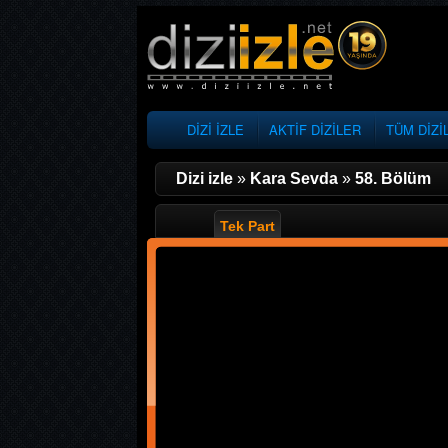
DİZİ İZLE
AKTİF DİZİLER
TÜM DİZİ
Dizi izle
»
Kara Sevda
»
58. Bölüm
Tek Part