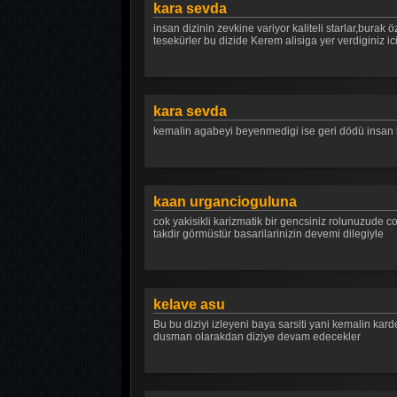
kara sevda
insan dizinin zevkine variyor kaliteli starlar,bura
tesekürler bu dizide Kerem alisiga yer verdiginiz ici
kara sevda
kemalin agabeyi beyenmedigi ise geri dödü insan ke
kaan urgancioguluna
cok yakisikli karizmatik bir gencsiniz rolunuzude co
takdir görmüstür basarilarinizin devemi dilegiyle
kelave asu
Bu bu diziyi izleyeni baya sarsiti yani kemalin k
dusman olarakdan diziye devam edecekler