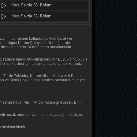
Kara Sevda 56. Bölüm
Daha 17
10. Bölüm
Kara Sevda 55. Bölüm
Kara Sevda 54. Bölüm
Her Şey Mümkün
2. Bölüm
Kara Sevda 53. Bölüm
dizisinin yönetmen koltuğunda Hilal Saral yer
apımcılığını Kerem Çatay'ın üstlendiği proje
 dizisi toplamda 74 bölümden oluşmaktadır.
Her Şey Mümkün
Kara Sevda 52. Bölüm
1. Bölüm
 sadece maddi farklılıklar değildir. Büyük bir tutkuyla
Kara Sevda 51. Bölüm
an'in ise kardeşi için bu aşktan vazgeçmek zorunda
Baş Başa
Kara Sevda 50. Bölüm
, Zerrin Tekindor, Kerem Alisik, Melisa Aslı Pamuk,
2. Bölüm
n ve Metin Coşkun gibi oldukça başarılı isimler yer
Kara Sevda 49. Bölüm
Baş Başa
Kara Sevda 48. Bölüm
1. Bölüm
tmesiyle hayatı yıkılır. Ancak vazgeçmeyecek, Emir
Kara Sevda 47. Bölüm
MasterChef Türkiye 2026
ayeti ancak onunla evlenirse saklayacağını söyleyen
Kara Sevda 46. Bölüm
45. Bölüm
Kara Sevda 45. Bölüm
ık beslemektedir.
Sıfır Bir 4 Sezon