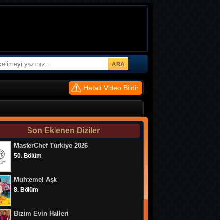
Hatalı Video Bildir
Kara Sevda 74. Bölüm
Son Eklenen Diziler
MasterChef Türkiye 2026
Kara Sevda 73. Bölüm
50. Bölüm
Kara Sevda 72. Bölüm
Muhtemel Aşk
Kara Sevda 71. Bölüm
8. Bölüm
Kara Sevda 70. Bölüm
Bizim Evin Halleri
Kara Sevda 69. Bölüm