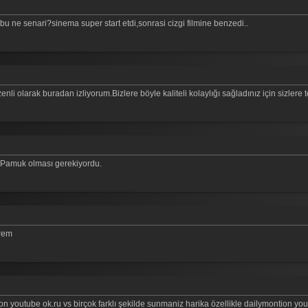
bu ne senari?sinema super start etdi,sonrasi cizgi filmine benzedi..
nli olarak buradan izliyorum.Bizlere böyle kaliteli kolaylığı sağladınız için sizlere 
s Pamuk olması gerekiyordu.
irem
on youtube ok.ru vs birçok farklı şekilde sunmaniz harika özellikle dailymontion you