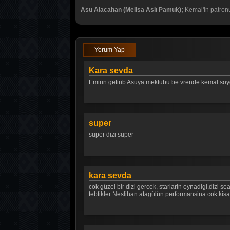
Asu Alacahan (Melisa Aslı Pamuk);
Kemal'in patronu
Yorum Yap
Kara sevda
Emirin getirib Asuya mektubu be vrende kemal so
super
super dizi super
kara sevda
cok güzel bir dizi gercek, starlarin oynadigi,dizi s
tebtikler Neslihan atagülün performansina cok kis