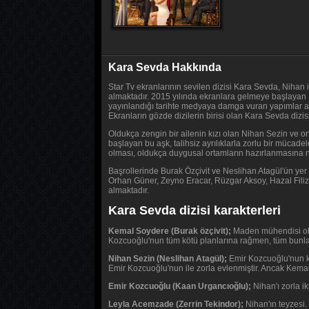
Kara Sevda Hakkında
Star Tv ekranlarının sevilen dizisi Kara Sevda, Nihan 
almaktadır. 2015 yılında ekranlara gelmeye başlayan Ka
yayınlandığı tarihte medyaya damga vuran yapımlar a
Ekranların gözde dizilerin birisi olan Kara Sevda dizis
Oldukça zengin bir ailenin kızı olan Nihan Sezin ve ort
başlayan bu aşk, talihsiz ayrılıklarla zorlu bir müca
olması, oldukça duygusal ortamların hazırlanmasına n
Başrollerinde Burak Özçivit ve Neslihan Atagül'ün yer 
Orhan Güner, Zeyno Eracar, Rüzgar Aksoy, Hazal Filiz
almaktadır.
Kara Sevda dizisi karakterleri
Kemal Soydere (Burak özçivit);
Maden mühendisi olan
Kozcuoğlu'nun tüm kötü planlarına rağmen, tüm bunlar
Nihan Sezin (Neslihan Atagül);
Emir Kozcuoğlu'nun ka
Emir Kozcuoğlu'nun ile zorla evlenmiştir. Ancak Kema
Emir Kozcuoğlu (Kaan Urgancıoğlu);
Nihan'ı zorla ik
Leyla Acemzade (Zerrin Tekindor);
Nihan'ın teyzesi.