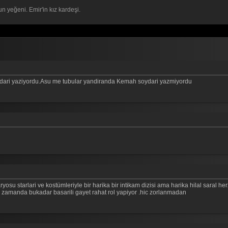
n yeğeni. Emir'in kız kardeşi.
ydari yaziyordu.Asu me tubular yandiranda Kemah soydari yazmiyordu
earyosu starlari ve kostümleriyle bir harika bir intikam dizisi ama harika hilal sara
a zamanda bukadar basarili gayet rahat rol yapiyor .hic zorlanmadan