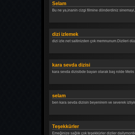
Selam
Bu ne ya,inanin cizgi filmine dönderdiniz sinemayi,
dizi izlemek
dizi izle.net saitinizden çok memnunum.Dizileri düze
kara sevda dizisi
kara sevda dizisibde bayan olarak baş rolde Meli
selam
ben kara sevda dizisin beyenirem ve severek izliy
Teşekkürler
Emeğinize sağlık çok teşekkürler diziler dailymonti