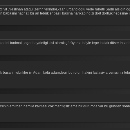
k özcivit ,Neslihan atagül,zerrin tekindor,kaan urgancioglu vede rahetli Sadri alsigi
n babasini hatirlati bir an tebrikler basli basina harikabir dizi dört dörtlük hepssine 
dini tanimali, eger hayaletigi kisi olarak görüyorsa böyle tepe taklak düser insanhe
k basarili tebrikler iyi Adam kötü adamdegil bu rolun hakini fazlasiyla verissiniz tebr
ardesinin emirden hamile kalmasi cok mantiqsiz ama bir durumda var bu gunden sonr