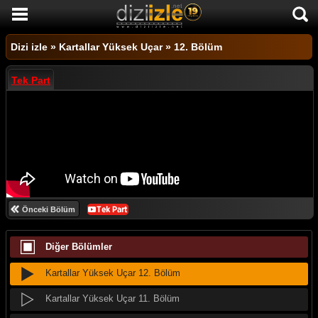
DİZİ İZLE
Dizi izle
»
Kartallar Yüksek Uçar
»
12. Bölüm
AKTİF DİZİLER
Tek Part
SON EKLENEN DİZİLER
TÜM DİZİLER
MACERA
KOMEDİ
DUYGUSAL
Önceki Bölüm
TARİHİ
Diğer Bölümler
TV SHOW
GENÇLİK
Kartallar Yüksek Uçar 12. Bölüm
DİZİ HABERLERİ
Kartallar Yüksek Uçar 11. Bölüm