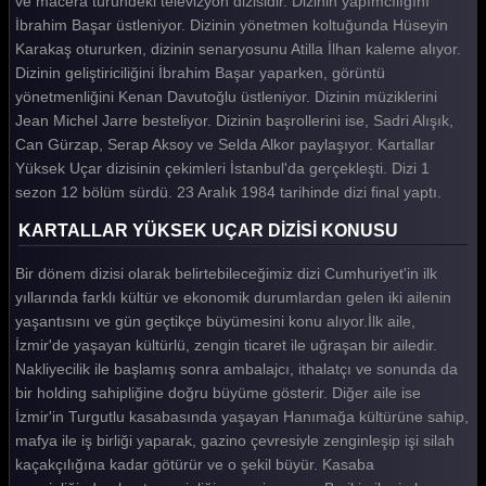
ve macera türündeki televizyon dizisidir. Dizinin yapımcılığını
İbrahim Başar üstleniyor. Dizinin yönetmen koltuğunda Hüseyin
Karakaş otururken, dizinin senaryosunu Atilla İlhan kaleme alıyor.
Dizinin geliştiriciliğini İbrahim Başar yaparken, görüntü
yönetmenliğini Kenan Davutoğlu üstleniyor. Dizinin müziklerini
Jean Michel Jarre besteliyor. Dizinin başrollerini ise, Sadri Alışık,
Can Gürzap, Serap Aksoy ve Selda Alkor paylaşıyor. Kartallar
Yüksek Uçar dizisinin çekimleri İstanbul'da gerçekleşti. Dizi 1
sezon 12 bölüm sürdü. 23 Aralık 1984 tarihinde dizi final yaptı.
KARTALLAR YÜKSEK UÇAR DİZİSİ KONUSU
Bir dönem dizisi olarak belirtebileceğimiz dizi Cumhuriyet'in ilk
yıllarında farklı kültür ve ekonomik durumlardan gelen iki ailenin
yaşantısını ve gün geçtikçe büyümesini konu alıyor.İlk aile,
İzmir'de yaşayan kültürlü, zengin ticaret ile uğraşan bir ailedir.
Nakliyecilik ile başlamış sonra ambalajcı, ithalatçı ve sonunda da
bir holding sahipliğine doğru büyüme gösterir. Diğer aile ise
İzmir'in Turgutlu kasabasında yaşayan Hanımağa kültürüne sahip,
mafya ile iş birliği yaparak, gazino çevresiyle zenginleşip işi silah
kaçakçılığına kadar götürür ve o şekil büyür. Kasaba