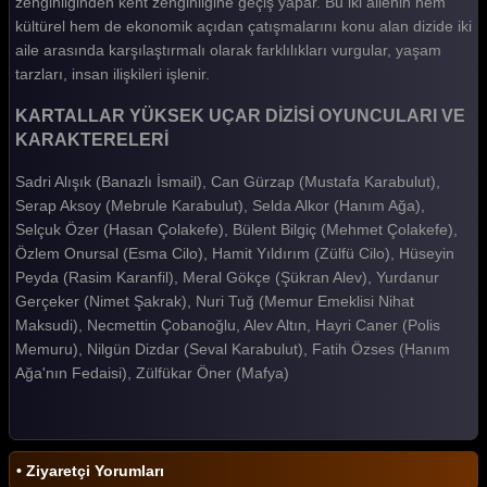
zenginliğinden kent zenginliğine geçiş yapar. Bu iki ailenin hem
kültürel hem de ekonomik açıdan çatışmalarını konu alan dizide iki
aile arasında karşılaştırmalı olarak farklılıkları vurgular, yaşam
tarzları, insan ilişkileri işlenir.
KARTALLAR YÜKSEK UÇAR DİZİSİ OYUNCULARI VE
KARAKTERELERİ
Sadri Alışık (Banazlı İsmail), Can Gürzap (Mustafa Karabulut),
Serap Aksoy (Mebrule Karabulut), Selda Alkor (Hanım Ağa),
Selçuk Özer (Hasan Çolakefe), Bülent Bilgiç (Mehmet Çolakefe),
Özlem Onursal (Esma Cilo), Hamit Yıldırım (Zülfü Cilo), Hüseyin
Peyda (Rasim Karanfil), Meral Gökçe (Şükran Alev), Yurdanur
Gerçeker (Nimet Şakrak), Nuri Tuğ (Memur Emeklisi Nihat
Maksudi), Necmettin Çobanoğlu, Alev Altın, Hayri Caner (Polis
Memuru), Nilgün Dizdar (Seval Karabulut), Fatih Özses (Hanım
Ağa'nın Fedaisi), Zülfükar Öner (Mafya)
• Ziyaretçi Yorumları