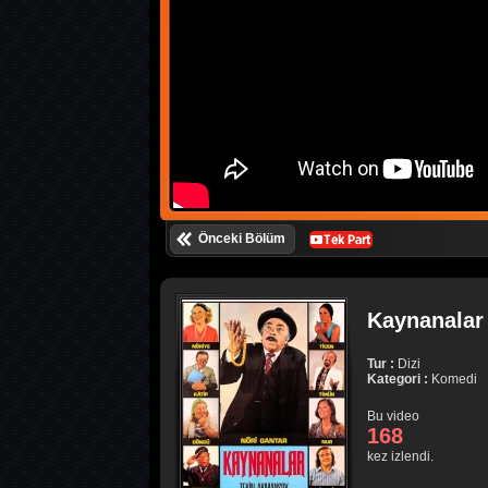
Önceki Bölüm
Kaynanalar 
Tur :
Dizi
Kategori :
Komedi
Bu video
168
kez izlendi.