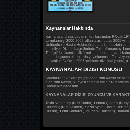
Kaynanalar Hakkında
Kaynanalar dizisi, yapım şirketi tarafından 9 Ocak 19
yayınlanmış, 2000-2002 yılları arasında ve 2005 yılı
Ünlüoğlu ve Haşim Hekimoğlu otururken, dizinin senar
besteliyor. Dizinin başrollerinde Tekin Akmansoy, Le
Türkiye'de sitcom'un ilk örneklerinden biri olarak kabul
bölüm boyunca ekranlarda yayınlanmıştır. Televizyo
mevcuttur. 24 Ocak 2005 tarihinde dizi final yapmıştır. A
KAYNANALAR DİZİSİ KONUSU
Anadolu'dan Ankara'ya göç eden Nuri Kantar ve ailesi
olan Nuri Kantar, Nuriye Kantar ile evlidir. Nur adın
Hakmen'in dedesidir.
KAYNANALAR DİZİSİ OYUNCU VE KARAKT
Tekin Akmansoy (Nuri Kantar), Leman Çıdamlı (Nuriy
Hürmeriç (Nur Hakmen), Sezai Aydın, Haşim Hekimoğl
Dursun), Fethi Kantarcı (Timurlenk Hakmen), Bahadır 