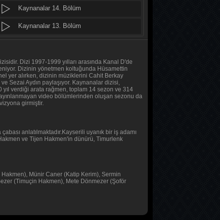
Kaynanalar 14. Bölüm
MasterChef Türkiye 2026
47. Bölüm
Kaynanalar 13. Bölüm
Kaynanalar 12. Bölüm
Altı Üstü İstanbul
8. Bölüm
Kaynanalar 11. Bölüm
isidir. Dizi 1997-1999 yılları arasında Kanal D'de
tleniyor. Dizinin yönetmen koltuğunda Hüsamettin
 yer alırken, dizinin müziklerini Cahit Berkay
MasterChef Türkiye 2026
Kaynanalar 10. Bölüm
e Sezai Aydın paylaşıyor. Kaynanalar dizisi,
46. Bölüm
, 10 yıl verdiği arata rağmen, toplam 14 sezon ve 314
yayınlanmayan video bölümlerinden oluşan sezonu da
Kaynanalar 9. Bölüm
 vizyona girmiştir.
Daha 17
Kaynanalar 8. Bölüm
10. Bölüm
Kaynanalar 7. Bölüm
abası anlatılmaktadır.Kayserili uyanık bir iş adamı
mur Hakmen ve Tijen Hakmen'in dünürü, Timurlenk
Her Şey Mümkün
Kaynanalar 6. Bölüm
2. Bölüm
Kaynanalar 5. Bölüm
 Hakmen), Münir Caner (Katip Kerim), Sermin
Her Şey Mümkün
 Sezer (Timuçin Hakmen), Mete Dönmezer (Şoför
Kaynanalar 4. Bölüm
1. Bölüm
Kaynanalar 3. Bölüm
Baş Başa