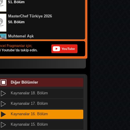
51. Bölüm
MasterChef Türkiye 2026
50. Bölüm
Muhtemel Aşk
Kaynanalar 23. Bölüm
8. Bölüm
cel Fragmanlar için;
YouTube
i Youtube'da takip edin.
Kaynanalar 22. Bölüm
Bizim Evin Halleri
Kaynanalar 21. Bölüm
314. Bölüm
Kaynanalar 20. Bölüm
MasterChef Türkiye 2026
49. Bölüm
Diğer Bölümler
Kaynanalar 19. Bölüm
Kaynanalar 18. Bölüm
Doğanın Kanunu
9. Bölüm
Kaynanalar 17. Bölüm
Kaynanalar 16. Bölüm
MasterChef Türkiye 2026
48. Bölüm
Kaynanalar 15. Bölüm