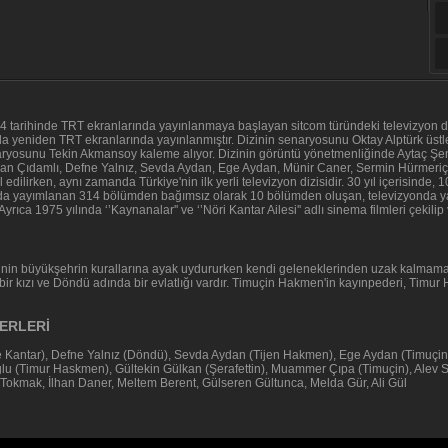
74 tarihinde TRT ekranlarında yayınlanmaya başlayan sitcom türündeki televizyon diz
nda yeniden TRT ekranlarında yayınlanmıştır. Dizinin senaryosunu Oktay Alptürk üs
yosunu Tekin Akmansoy kaleme alıyor. Dizinin görüntü yönetmenliğinde Aytaç Şenel
man Çıdamlı, Defne Yalnız, Sevda Aydan, Ege Aydan, Münir Caner, Sermin Hürmeriç v
 edilirken, aynı zamanda Türkiye'nin ilk yerli televizyon dizisidir. 30 yıl içerisinde
nda yayımlanan 314 bölümden bağımsız olarak 10 bölümden oluşan, televizyonda 
yrıca 1975 yılında ‘’Kaynanalar'' ve ‘’Nöri Kantar Ailesi'' adlı sinema filmleri çekilip
nin büyükşehrin kurallarına ayak uydururken kendi geleneklerinden uzak kalmama ç
da bir kızı ve Döndü adında bir evlatlığı vardır. Timuçin Hakmen'in kayınpederi, Ti
ERLERİ
e Kantar), Defne Yalnız (Döndü), Sevda Aydan (Tijen Hakmen), Ege Aydan (Timuçin
u (Timur Haskmen), Gültekin Gülkan (Şerafettin), Muammer Çıpa (Timuçin), Alev
Tokmak, İlhan Daner, Meltem Berent, Gülseren Gültunca, Melda Gür, Ali Gül