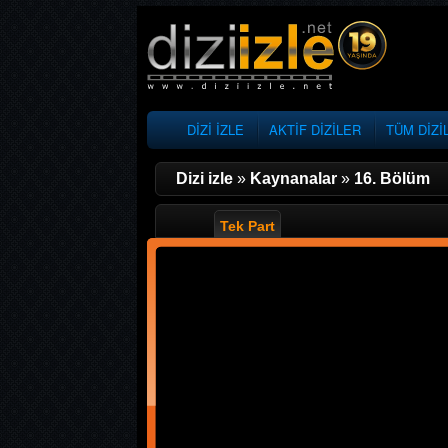
DİZİ İZLE
AKTİF DİZİLER
TÜM DİZİ
Dizi izle
»
Kaynanalar
»
16. Bölüm
Tek Part