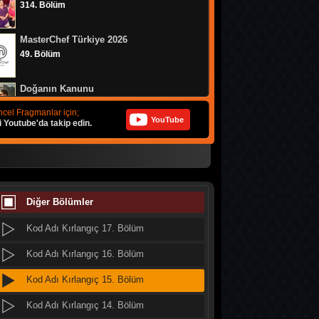
314. Bölüm
Kod Adı Kırlangıç 25. Bölüm
MasterChef Türkiye 2026
Kod Adı Kırlangıç 24. Bölüm
49. Bölüm
Kod Adı Kırlangıç 23. Bölüm
Doğanın Kanunu
Kod Adı Kırlangıç 22. Bölüm
9. Bölüm
cel Fragmanlar için;
YouTube
i Youtube'da takip edin.
Kod Adı Kırlangıç 21. Bölüm
MasterChef Türkiye 2026
Kod Adı Kırlangıç 20. Bölüm
48. Bölüm
Kod Adı Kırlangıç 19. Bölüm
MasterChef Türkiye 2026
47. Bölüm
Diğer Bölümler
Kod Adı Kırlangıç 18. Bölüm
Kod Adı Kırlangıç 17. Bölüm
Altı Üstü İstanbul
8. Bölüm
Kod Adı Kırlangıç 16. Bölüm
Kod Adı Kırlangıç 15. Bölüm
MasterChef Türkiye 2026
46. Bölüm
Kod Adı Kırlangıç 14. Bölüm