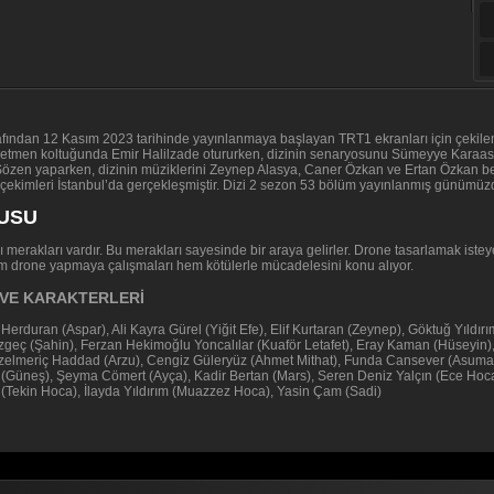
rafından 12 Kasım 2023 tarihinde yayınlanmaya başlayan TRT1 ekranları için çekilen 
 yönetmen koltuğunda Emir Halilzade otururken, dizinin senaryosunu Sümeyye Kara
Sözen yaparken, dizinin müziklerini Zeynep Alasya, Caner Özkan ve Ertan Özkan best
çekimleri İstanbul’da gerçekleşmiştir. Dizi 2 sezon 53 bölüm yayınlanmış günümüz
NUSU
 merakları vardır. Bu merakları sayesinde bir araya gelirler. Drone tasarlamak iste
hem drone yapmaya çalışmaları hem kötülerle mücadelesini konu alıyor.
I VE KARAKTERLERİ
erduran (Aspar), Ali Kayra Gürel (Yiğit Efe), Elif Kurtaran (Zeynep), Göktuğ Yıldı
geç (Şahin), Ferzan Hekimoğlu Yoncalılar (Kuaför Letafet), Eray Kaman (Hüseyin)
zelmeriç Haddad (Arzu), Cengiz Güleryüz (Ahmet Mithat), Funda Cansever (Asum
 (Güneş), Şeyma Cömert (Ayça), Kadir Bertan (Mars), Seren Deniz Yalçın (Ece Hoca),
(Tekin Hoca), İlayda Yıldırım (Muazzez Hoca), Yasin Çam (Sadi)