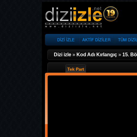
DİZİ İZLE
AKTİF DİZİLER
TÜM DİZİ
Dizi izle
»
Kod Adı Kırlangıç
»
15. B
Tek Part