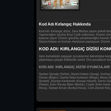
Kod Adı Kırlangıç Hakkında
Kod Adı: Kırlangıç dizisi, Zera Medya yapım şirketi ta
Yapımcılığını Şeyma Eraz Çelik üstleniyor. Dizinin
kaleme alıyor. Dizinin görüntü yönetmenliğini Kemal 
Gizem Arıkan ve Korhan Herduran paylaşıyor. Dizinin 
KOD ADI: KIRLANGIÇ DİZİSİ KO
Aynı mahallede yaşayan çocuklarının teknolojiye karşı
çıkarmaya çalışan kötülerde vardır. Dizi çocukların 
KOD ADI: KIRLANGIÇ DİZİSİ OYUNCULAR
Serkan Şenalp (Selim), Gizem Arıkan (Sevgi), Korhan H
Özhan (Bilgin), Damla Nida Kurtaran (Müge), Musa Öz
Şevket), Zeynep Kankonde (Kasap Hasret), Deniz Gü
(Aslan), Eren Recep Bilen (Berke), Ceylin Selin Aslan
Hoca), Serkan Ercan (Korkut Hoca), Cem Zeynel Kılıç 