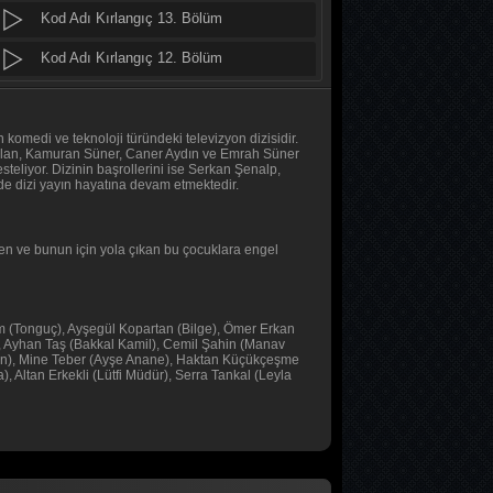
Kod Adı Kırlangıç 13. Bölüm
Daha 17
10. Bölüm
Kod Adı Kırlangıç 12. Bölüm
Kod Adı Kırlangıç 11. Bölüm
Her Şey Mümkün
2. Bölüm
Kod Adı Kırlangıç 10. Bölüm
komedi ve teknoloji türündeki televizyon dizisidir.
aslan, Kamuran Süner, Caner Aydın ve Emrah Süner
eliyor. Dizinin başrollerini ise Serkan Şenalp,
Her Şey Mümkün
Kod Adı Kırlangıç 9. Bölüm
de dizi yayın hayatına devam etmektedir.
1. Bölüm
Kod Adı Kırlangıç 8. Bölüm
yen ve bunun için yola çıkan bu çocuklara engel
Baş Başa
Kod Adı Kırlangıç 7. Bölüm
2. Bölüm
Kod Adı Kırlangıç 6. Bölüm
Baş Başa
rım (Tonguç), Ayşegül Kopartan (Bilge), Ömer Erkan
Kod Adı Kırlangıç 5. Bölüm
, Ayhan Taş (Bakkal Kamil), Cemil Şahin (Manav
1. Bölüm
an), Mine Teber (Ayşe Anane), Haktan Küçükçeşme
Kod Adı Kırlangıç 4. Bölüm
 Altan Erkekli (Lütfi Müdür), Serra Tankal (Leyla
MasterChef Türkiye 2026
Kod Adı Kırlangıç 3. Bölüm
45. Bölüm
Kod Adı Kırlangıç 2. Bölüm
Sıfır Bir 4 Sezon