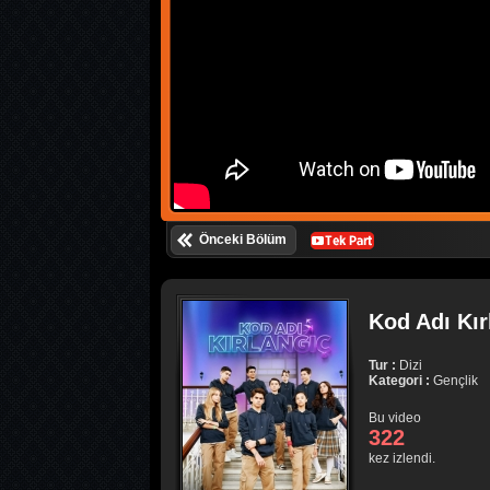
Önceki Bölüm
Kod Adı Kır
Tur :
Dizi
Kategori :
Gençlik
Bu video
322
kez izlendi.