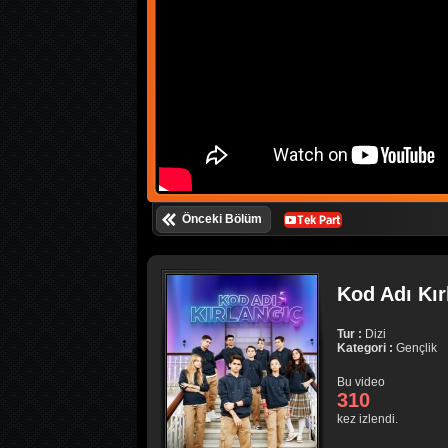
Önceki Bölüm
Kod Adı Kır
Tur :
Dizi
Kategori :
Gençlik
Bu video
310
kez izlendi.