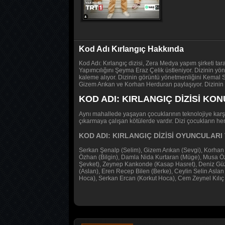
Kod Adı Kırlangıç Hakkında
Kod Adı: Kırlangıç dizisi, Zera Medya yapım şirketi ta
Yapımcılığını Şeyma Eraz Çelik üstleniyor. Dizinin
kaleme alıyor. Dizinin görüntü yönetmenliğini Kemal 
Gizem Arıkan ve Korhan Herduran paylaşıyor. Dizinin 
KOD ADI: KIRLANGIÇ DİZİSİ KO
Aynı mahallede yaşayan çocuklarının teknolojiye karşı
çıkarmaya çalışan kötülerde vardır. Dizi çocukların 
KOD ADI: KIRLANGIÇ DİZİSİ OYUNCULAR
Serkan Şenalp (Selim), Gizem Arıkan (Sevgi), Korhan H
Özhan (Bilgin), Damla Nida Kurtaran (Müge), Musa Öz
Şevket), Zeynep Kankonde (Kasap Hasret), Deniz Gü
(Aslan), Eren Recep Bilen (Berke), Ceylin Selin Aslan
Hoca), Serkan Ercan (Korkut Hoca), Cem Zeynel Kılıç 