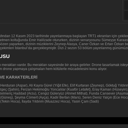
rafından 12 Kasım 2023 tarihinde yayınlanmaya başlayan TRT1 ekranları için çekilen 
 yönetmen koltuğunda Emir Halilzade otururken, dizinin senaryosunu Sümeyye Kara
Sözen yaparken, dizinin müziklerini Zeynep Alasya, Caner Özkan ve Ertan Özkan best
çekimleri İstanbul’da gerçekleşmiştir. Dizi 2 sezon 53 bölüm yayınlanmış günümüz
NUSU
 merakları vardır. Bu merakları sayesinde bir araya gelirler. Drone tasarlamak iste
hem drone yapmaya çalışmaları hem kötülerle mücadelesini konu alıyor.
I VE KARAKTERLERİ
erduran (Aspar), Ali Kayra Gürel (Yiğit Efe), Elif Kurtaran (Zeynep), Göktuğ Yıldı
geç (Şahin), Ferzan Hekimoğlu Yoncalılar (Kuaför Letafet), Eray Kaman (Hüseyin)
zelmeriç Haddad (Arzu), Cengiz Güleryüz (Ahmet Mithat), Funda Cansever (Asum
 (Güneş), Şeyma Cömert (Ayça), Kadir Bertan (Mars), Seren Deniz Yalçın (Ece Hoca),
(Tekin Hoca), İlayda Yıldırım (Muazzez Hoca), Yasin Çam (Sadi)