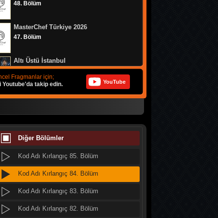
48. Bölüm
MasterChef Türkiye 2026
47. Bölüm
Altı Üstü İstanbul
8. Bölüm
cel Fragmanlar için;
YouTube
i Youtube'da takip edin.
MasterChef Türkiye 2026
46. Bölüm
Daha 17
10. Bölüm
Diğer Bölümler
Kod Adı Kırlangıç 85. Bölüm
Her Şey Mümkün
2. Bölüm
Kod Adı Kırlangıç 84. Bölüm
Kod Adı Kırlangıç 83. Bölüm
Her Şey Mümkün
1. Bölüm
Kod Adı Kırlangıç 82. Bölüm