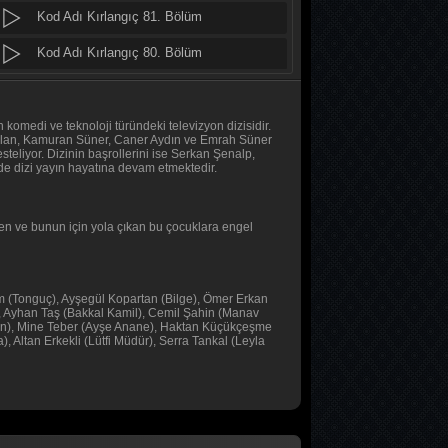
Kod Adı Kırlangıç 81. Bölüm
Baş Başa
2. Bölüm
Kod Adı Kırlangıç 80. Bölüm
Kod Adı Kırlangıç 79. Bölüm
Baş Başa
1. Bölüm
Kod Adı Kırlangıç 78. Bölüm
komedi ve teknoloji türündeki televizyon dizisidir.
aslan, Kamuran Süner, Caner Aydın ve Emrah Süner
eliyor. Dizinin başrollerini ise Serkan Şenalp,
MasterChef Türkiye 2026
Kod Adı Kırlangıç 77. Bölüm
de dizi yayın hayatına devam etmektedir.
45. Bölüm
Kod Adı Kırlangıç 76. Bölüm
yen ve bunun için yola çıkan bu çocuklara engel
Sıfır Bir 4 Sezon
Kod Adı Kırlangıç 75. Bölüm
9. Bölüm
Kod Adı Kırlangıç 74. Bölüm
Asırlık Gece
rım (Tonguç), Ayşegül Kopartan (Bilge), Ömer Erkan
Kod Adı Kırlangıç 73. Bölüm
, Ayhan Taş (Bakkal Kamil), Cemil Şahin (Manav
7. Bölüm
an), Mine Teber (Ayşe Anane), Haktan Küçükçeşme
Kod Adı Kırlangıç 72. Bölüm
 Altan Erkekli (Lütfi Müdür), Serra Tankal (Leyla
Asırlık Gece
Kod Adı Kırlangıç 71. Bölüm
6. Bölüm
Kod Adı Kırlangıç 70. Bölüm
MasterChef Türkiye 2026