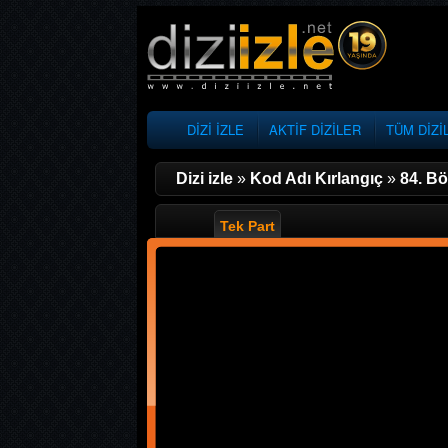
DİZİ İZLE
AKTİF DİZİLER
TÜM DİZİ
Dizi izle
»
Kod Adı Kırlangıç
»
84. B
Tek Part