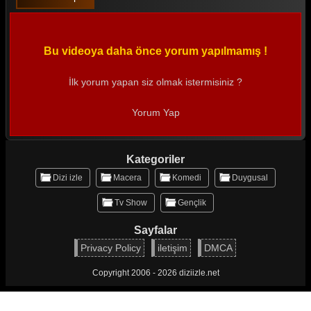
Kod Adı Kırlangıç 16. Bölüm
Kod Adı Kırlangıç 15. Bölüm
Bu videoya daha önce yorum yapılmamış !
Kod Adı Kırlangıç 14. Bölüm
İlk yorum yapan siz olmak istermisiniz ?
Kod Adı Kırlangıç 13. Bölüm
Yorum Yap
Kod Adı Kırlangıç 12. Bölüm
Kod Adı Kırlangıç 11. Bölüm
Kategoriler
Kod Adı Kırlangıç 10. Bölüm
Dizi izle
Macera
Komedi
Duygusal
Kod Adı Kırlangıç 9. Bölüm
Tv Show
Gençlik
Kod Adı Kırlangıç 8. Bölüm
Sayfalar
Privacy Policy
iletişim
DMCA
Kod Adı Kırlangıç 7. Bölüm
Kod Adı Kırlangıç 6. Bölüm
Copyright 2006 - 2026 diziizle.net
Kod Adı Kırlangıç 5. Bölüm