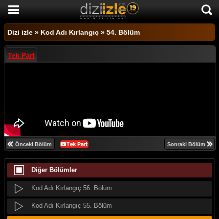
Kod Adı Kırlangıç 66. Bölüm
DİZİ İZLE
Kod Adı Kırlangıç 65. Bölüm
Dizi izle
»
Kod Adı Kırlangıç
»
54. Bölüm
AKTİF DİZİLER
Kod Adı Kırlangıç 64. Bölüm
Tek Part
SON EKLENEN DİZİLER
Kod Adı Kırlangıç 63. Bölüm
TÜM DİZİLER
Kod Adı Kırlangıç 62. Bölüm
MACERA
Kod Adı Kırlangıç 61. Bölüm
KOMEDİ
Kod Adı Kırlangıç 60. Bölüm
DUYGUSAL
Kod Adı Kırlangıç 59. Bölüm
Önceki Bölüm
Sonraki Bölüm
TARİHİ
Kod Adı Kırlangıç 58. Bölüm
Diğer Bölümler
TV SHOW
Kod Adı Kırlangıç 57. Bölüm
GENÇLİK
Kod Adı Kırlangıç 56. Bölüm
DİZİ HABERLERİ
Kod Adı Kırlangıç 55. Bölüm