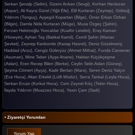
Serkan Şenalp (Selim), Gizem Arıkan (Sevgi), Korhan Herduran
Kod Adı Kırlangıç 29. Bölüm
(Aspar), Ali Kayra Gürel (Yiğit Efe), Elif Kurtaran (Zeynep), Göktuğ
Kod Adı Kırlangıç 28. Bölüm
Yıldırım (Tonguç), Ayşegül Kopartan (Bilge), Ömer Erkan Özhan
(Bilgin), Damla Nida Kurtaran (Müge), Musa Özgeç (Şahin),
Kod Adı Kırlangıç 27. Bölüm
Ferzan Hekimoğlu Yoncalılar (Kuaför Letafet), Eray Kaman
Kod Adı Kırlangıç 26. Bölüm
(Hüseyin), Ayhan Taş (Bakkal Kamil), Cemil Şahin (Manav
Şevket), Zeynep Kankonde (Kasap Hasret), Deniz Güzelmeriç
Kod Adı Kırlangıç 25. Bölüm
Haddad (Arzu), Cengiz Güleryüz (Ahmet Mithat), Funda Cansever
(Asuman), Mine Teber (Ayşe Anane), Haktan Küçükçeşme
Kod Adı Kırlangıç 24. Bölüm
(Aslan), Eren Recep Bilen (Berke), Ceylin Selin Aslan (Güneş),
Kod Adı Kırlangıç 23. Bölüm
Şeyma Cömert (Ayça), Kadir Bertan (Mars), Seren Deniz Yalçın
(Ece Hoca), Altan Erkekli (Lütfi Müdür), Serra Tankal (Leyla Hoca),
Kod Adı Kırlangıç 22. Bölüm
Serkan Ercan (Korkut Hoca), Cem Zeynel Kılıç (Tekin Hoca),
İlayda Yıldırım (Muazzez Hoca), Yasin Çam (Sadi)
Kod Adı Kırlangıç 21. Bölüm
Kod Adı Kırlangıç 20. Bölüm
Kod Adı Kırlangıç 19. Bölüm
• Ziyaretçi Yorumları
Kod Adı Kırlangıç 18. Bölüm
Yorum Yap
Kod Adı Kırlangıç 17. Bölüm