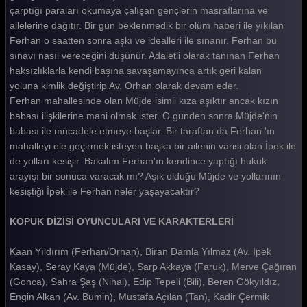
çarptığı paraları okumaya çalışan gençlerin masraflarına ve
ailelerine dağıtır. Bir gün beklenmedik bir ölüm haberi ile yıkılan
Ferhan o saatten sonra aşkı ve idealleri ile sınanır. Ferhan bu
sınavı nasıl vereceğini düşünür. Adaletli olarak tanınan Ferhan
haksızlıklarla kendi başına savaşamayınca artık geri kalan
yoluna kimlik değiştirip Av. Orhan olarak devam eder.
Ferhan mahallesinde olan Müjde isimli kıza aşıktır ancak kızın
babası ilişkilerine mani olmak ister. O gunden sonra Müjde'nin
babası ile mücadele etmeye başlar. Bir taraftan da Ferhan 'ın
mahalleyi ele geçirmek isteyen başka bir ailenin varisi olan İpek ile
de yolları kesişir. Bakalım Ferhan'ın kendince yaptığı hukuk
arayışı bir sonuca varacak mı? Aşık olduğu Müjde ve yollarının
kesiştiği İpek ile Ferhan neler yaşayacaktır?
KOPUK DİZİSİ OYUNCULARI VE KARAKTERLERİ
Kaan Yıldırım (Ferhan/Orhan), Biran Damla Yılmaz (Av. İpek
Kasay), Seray Kaya (Müjde), Sarp Akkaya (Faruk), Merve Çağıran
(Gonca), Sahra Şaş (Nihal), Edip Tepeli (Bili), Beren Gökyıldız,
Engin Alkan (Av. Bumin), Mustafa Açılan (Tan), Kadir Çermik