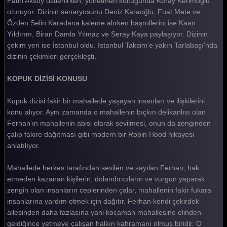
Fatih Aksoy üstlenirken, yönetmen koltuğunda Koray Kerimoğlu
oturuyor. Dizinin senaryosunu Deniz Karaoğlu, Fuat Mete ve
Özden Selin Karadana kaleme alırken başrollerini ise Kaan
Yıldırım, Biran Damla Yılmaz ve Seray Kaya paylaşıyor. Dizinin
çekim yeri ise İstanbul oldu. İstanbul Taksim'e yakın Tarlabaşı'nda
dizinin çekimleri gerçekleşti.
KOPUK DİZİSİ KONUSU
Kopuk dizisi fakir bir mahallede yaşayan insanları ve ilişkilerini
konu alıyor. Aynı zamanda o mahallenin bıçkın delikanlısı olan
Ferhan'ın mahallenin abisi olarak sevilmesi, onun da zenginden
çalıp fakire dağıtması gibi modern bir Robin Hood hikayesi
anlatılıyor.
Mahallede herkes tarafından sevilen ve sayılan Ferhan, hak
etmeden kazanan kişilerin, dolandırıcıların ve vurgun yaparak
zengin olan insanların ceplerinden çalar, mahallenin fakir fukara
insanlarına yardım etmek için dağıtır. Ferhan kendi çekirdek
ailesinden daha fazlasına yani kocaman mahallesine elinden
geldiğince yetmeye çalışan halkın kahramanı olmuş biridir. O