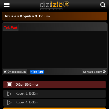
DİZİ İZLE
Dizi izle
»
Kopuk
»
3. Bölüm
AKTİF DİZİLER
Tek Part
SON EKLENEN DİZİLER
TÜM DİZİLER
MACERA
KOMEDİ
DUYGUSAL
Önceki Bölüm
Sonraki Bölüm
TARİHİ
Diğer Bölümler
TV SHOW
GENÇLİK
Kopuk 5. Bölüm
DİZİ HABERLERİ
Kopuk 4. Bölüm