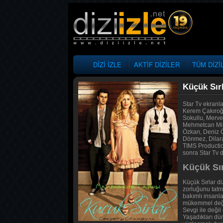
DİZİ İZLE
AKTİF DİZİLER
TÜM DİZİ
Küçük Sır
Star Tv ekranl
Kerem Çakıroğl
Sokullu, Merve
Mehmetcan Minc
Özkan, Deniz Ö
Dönmez, Dilara 
TIMS Productio
sonra Star Tv 
Küçük Sır
Küçük Sırlar di
zorluğunu tatm
bakımlı insanla
mükemmel değil
Sevgi ile değil
Yaşadıkları dü