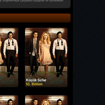
r, engellemeye çalıştıkları duygular ve oynadıkları
Küçük Sırlar
51. Bölüm