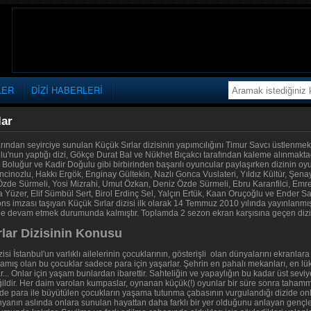
LER
DİZİ HABERLERİ
lar
arından seyirciye sunulan Küçük Sırlar dizisinin yapımcılığını Timur Savcı üstlenme
u'nun yaptığı dizi, Gökçe Durat Bal ve Nükhet Bıçakcı tarafından kaleme alınmaktadı
 Boluğur ve Kadir Doğulu gibi birbirinden başarılı oyuncular paylaşırken dizinin 
inozlu, Hakkı Ergök, Enginay Gültekin, Nazlı Gonca Vuslateri, Yıldız Kültür, Şena
zde Sürmeli, Yosi Mizrahi, Umut Özkan, Deniz Özde Sürmeli, Ebru Karanfilci, Em
Yüzer, Elif Sümbül Sert, Birol Erdinç Sel, Yalçın Ertük, Kaan Oruçoğlu ve Ender Saka
ns imzası taşıyan Küçük Sırlar dizisi ilk olarak 14 Temmuz 2010 yılında yayınlan
de devam etmek durumunda kalmıştır. Toplamda 2 sezon ekran karşısına geçen dizi 55
lar Dizisinin Konusu
zisi İstanbul'un varlıklı ailelerinin çocuklarının, gösterişli olan dünyalarını ekranlar
amış olan bu çocuklar sadece para için yaşarlar. Şehrin en pahalı mekanları, en lük
r... Onlar için yaşam bunlardan ibarettir. Sahteliğin ve yapaylığın bu kadar üst s
dir. Her daim varolan kumpaslar, oynanan küçük(!) oyunlar bir süre sonra tahammü
 de para ile büyütülen çocukların yaşama tutunma çabasının vurgulandığı dizide onla
nyanın aslında onlara sunulan hayattan daha farklı bir yer olduğunu anlayan gençle