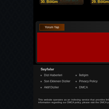
30. Bölüm
29. Bölüm
Yorum Yap
Sayfalar
Dizi Haberleri
İletişim
Son Eklenen Diziler
Privacy Policy
Aktif Diziler
DMCA
This website operates as an indexing service that provides link
information regarding our DMCA policy, please visit the
DMCA p