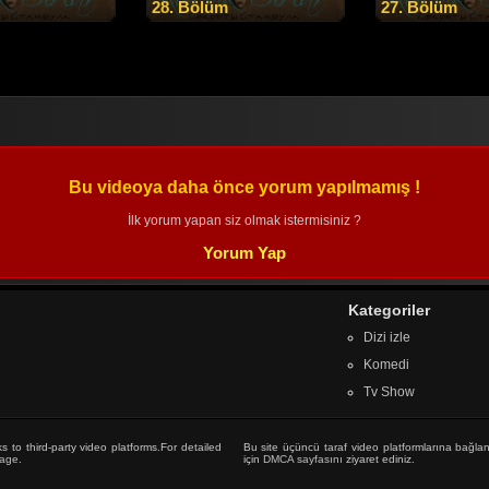
28. Bölüm
27. Bölüm
Bu videoya daha önce yorum yapılmamış !
İlk yorum yapan siz olmak istermisiniz ?
Yorum Yap
Kategoriler
Dizi izle
Komedi
Tv Show
s to third-party video platforms.For detailed
Bu site üçüncü taraf video platformlarına bağlan
age
.
için
DMCA sayfasını
ziyaret ediniz.