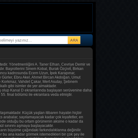
ktedir. Yönetmenliğini A. Taner Elhan, Cevriye Demir ve
r. Başrollerini Sinem Kobal, Burak Özçivit, Birkan
oyuncu kadrosunda Ecem Uzun, İpek Karapınar,
y Gürler, Ebru Akel, Ahmet Bircan Akdoğan, Umut
re Korkmaz, Vahdet Çakar, Mert Asutay, Şebnem
llı gibi isimler de yer almaktadır.
mış olup Kanal D ekranlarında başlayan serüvenine daha
. final bölümü ile ekranlara veda etmiştir.
a taşımaktadır. Küçük yaştan itibaren hayatın hiçbir
s arabalar, sayılamayacak kadar çok kıyafetler, en
eviyede olduğu bu ortam görünenin aksine o kadar da
l sınırını aşmaya başlayacaktır.
rın büyüme çağındaki farkındalıklarına değinilir.
r bu ana kadar görmek istemedikleri bir çok şey ile