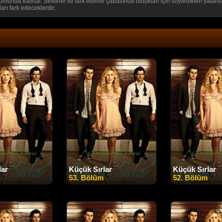
unda kalırlar. Sevilme ve fark edilme çabasında oldukları için söyledikleri yalanla
rı fark edeceklerdir.
lar
Küçük Sırlar
Küçük Sırlar
53. Bölüm
52. Bölüm