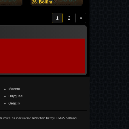
26. Bölüm
1
2
»
Macera
Duygusal
Gençlik
tı veren bir indeksleme hizmetidir. Detaylı DMCA politikası