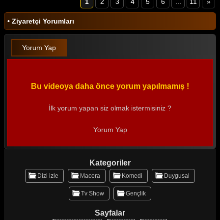
1
2
3
4
5
6
...
11
»
• Ziyaretçi Yorumları
Yorum Yap
Bu videoya daha önce yorum yapılmamış !
İlk yorum yapan siz olmak istermisiniz ?
Yorum Yap
Kategoriler
Dizi izle
Macera
Komedi
Duygusal
Tv Show
Gençlik
Sayfalar