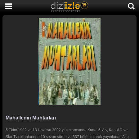
DİZİ İZLE
AKTİF DİZİLER
SON EKLENEN DİZİLER
TÜM DİZİLER
MACERA
KOMEDİ
DUYGUSAL
TARİHİ
TV SHOW
Mahallenin Muhtarları
GENÇLİK
5 Ekim 1992 ve 18 Haziran 2002 yılları arasında Kanal 6, Atv, Kanal D ve
DİZİ HABERLERİ
Star Tv ekranlarında 10 sezon süren ve 337 bölüm olarak yayınlanan Aile -