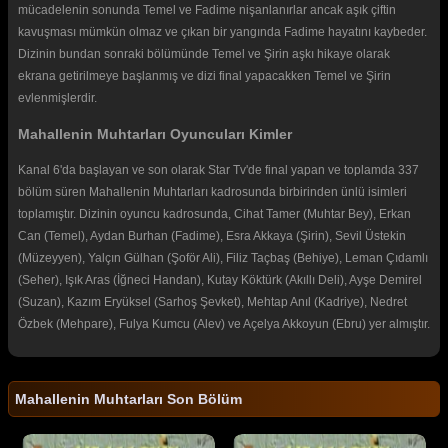
mücadelenin sonunda Temel ve Fadime nişanlanırlar ancak aşık çiftin
kavuşması mümkün olmaz ve çıkan bir yangında Fadime hayatını kaybeder.
Dizinin bundan sonraki bölümünde Temel ve Şirin aşkı hikaye olarak
ekrana getirilmeye başlanmış ve dizi final yapacakken Temel ve Şirin
evlenmişlerdir.
Mahallenin Muhtarları Oyuncuları Kimler
Kanal 6'da başlayan ve son olarak Star Tv'de final yapan ve toplamda 337
bölüm süren Mahallenin Muhtarları kadrosunda birbirinden ünlü isimleri
toplamıştır. Dizinin oyuncu kadrosunda, Cihat Tamer (Muhtar Bey), Erkan
Can (Temel), Aydan Burhan (Fadime), Esra Akkaya (Şirin), Sevil Üstekin
(Müzeyyen), Yalçın Gülhan (Şoför Ali), Filiz Taçbaş (Behiye), Leman Çıdamlı
(Seher), Işık Aras (İğneci Handan), Kutay Köktürk (Akıllı Deli), Ayşe Demirel
(Suzan), Kazım Eryüksel (Sarhoş Şevket), Mehtap Anıl (Kadriye), Nedret
Özbek (Mehpare), Fulya Kumcu (Alev) ve Açelya Akkoyun (Ebru) yer almıştır.
Mahallenin Muhtarları Son Bölüm