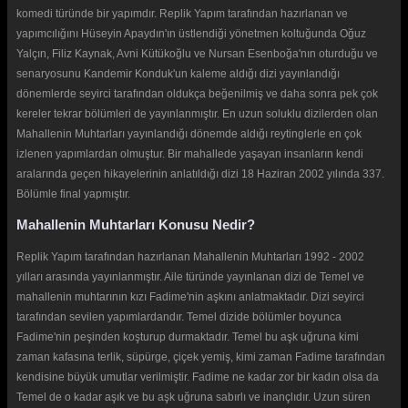
komedi türünde bir yapımdır. Replik Yapım tarafından hazırlanan ve
yapımcılığını Hüseyin Apaydın'ın üstlendiği yönetmen koltuğunda Oğuz
Yalçın, Filiz Kaynak, Avni Kütükoğlu ve Nursan Esenboğa'nın oturduğu ve
senaryosunu Kandemir Konduk'un kaleme aldığı dizi yayınlandığı
dönemlerde seyirci tarafından oldukça beğenilmiş ve daha sonra pek çok
kereler tekrar bölümleri de yayınlanmıştır. En uzun soluklu dizilerden olan
Mahallenin Muhtarları yayınlandığı dönemde aldığı reytinglerle en çok
izlenen yapımlardan olmuştur. Bir mahallede yaşayan insanların kendi
aralarında geçen hikayelerinin anlatıldığı dizi 18 Haziran 2002 yılında 337.
Bölümle final yapmıştır.
Mahallenin Muhtarları Konusu Nedir?
Replik Yapım tarafından hazırlanan Mahallenin Muhtarları 1992 - 2002
yılları arasında yayınlanmıştır. Aile türünde yayınlanan dizi de Temel ve
mahallenin muhtarının kızı Fadime'nin aşkını anlatmaktadır. Dizi seyirci
tarafından sevilen yapımlardandır. Temel dizide bölümler boyunca
Fadime'nin peşinden koşturup durmaktadır. Temel bu aşk uğruna kimi
zaman kafasına terlik, süpürge, çiçek yemiş, kimi zaman Fadime tarafından
kendisine büyük umutlar verilmiştir. Fadime ne kadar zor bir kadın olsa da
Temel de o kadar aşık ve bu aşk uğruna sabırlı ve inançlıdır. Uzun süren