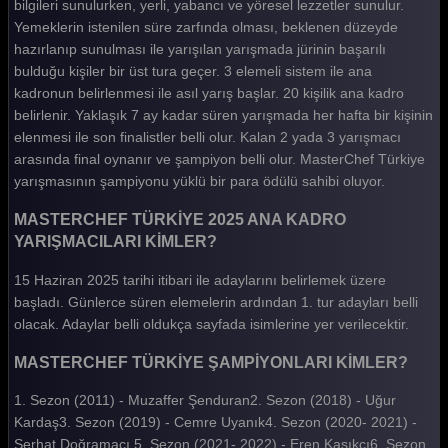
bilgileri sunulurken, yerli, yabancı ve yöresel lezzetler sunulur.
MasterChef Türkiye 2025 117. Bölüm
Yemeklerin istenilen süre zarfında olması, beklenen düzeyde
hazırlanıp sunulması ile yarışılan yarışmada jürinin başarılı
MasterChef Türkiye 2025 116. Bölüm
bulduğu kişiler bir üst tura geçer. 3 elemeli sistem ile ana
MasterChef Türkiye 2025 115. Bölüm
kadronun belirlenmesi ile asıl yarış başlar. 20 kişilik ana kadro
belirlenir. Yaklaşık 7 ay kadar süren yarışmada her hafta bir kişinin
MasterChef Türkiye 2025 114. Bölüm
elenmesi ile son finalistler belli olur. Kalan 2 yada 3 yarışmacı
MasterChef Türkiye 2025 113. Bölüm
arasında final oynanır ve şampiyon belli olur. MasterChef Türkiye
yarışmasının şampiyonu yüklü bir para ödülü sahibi oluyor.
MasterChef Türkiye 2025 112. Bölüm
MASTERCHEF TÜRKİYE 2025 ANA KADRO
MasterChef Türkiye 2025 111. Bölüm
YARIŞMACILARI KİMLER?
MasterChef Türkiye 2025 110. Bölüm
15 Haziran 2025 tarihi itibari ile adaylarını belirlemek üzere
MasterChef Türkiye 2025 109. Bölüm
başladı. Günlerce süren elemelerin ardından 1. tur adayları belli
olacak. Adaylar belli oldukça sayfada isimlerine yer verilecektir.
MasterChef Türkiye 2025 108. Bölüm
MASTERCHEF TÜRKİYE ŞAMPİYONLARI KİMLER?
MasterChef Türkiye 2025 107. Bölüm
1. Sezon (2011) - Muzaffer Şenduran2. Sezon (2018) - Uğur
MasterChef Türkiye 2025 106. Bölüm
Kardaş3. Sezon (2019) - Cemre Uyanık4. Sezon (2020- 2021) -
Serhat Doğramacı 5. Sezon (2021- 2022) - Eren Kaşıkçı6. Sezon
MasterChef Türkiye 2025 105. Bölüm