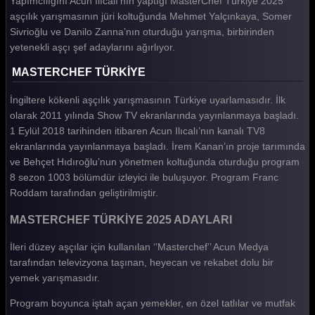
Yapımcılığını Acun Ilıcalı’nın yaptığı MasterChef Türkiye 2025
aşçılık yarışmasının jüri koltuğunda Mehmet Yalçınkaya, Somer
MasterChef Türkiye 2025 129. Bölüm
Sivrioğlu ve Danilo Zanna’nın oturduğu yarışma, birbirinden
MasterChef Türkiye 2025 128. Bölüm
yetenekli aşçı şef adaylarını ağırlıyor.
MasterChef Türkiye 2025 127. Bölüm
MASTERCHEF TÜRKİYE
MasterChef Türkiye 2025 126. Bölüm
İngiltere kökenli aşçılık yarışmasının Türkiye uyarlamasıdır. İlk
olarak 2011 yılında Show TV ekranlarında yayınlanmaya başladı.
MasterChef Türkiye 2025 125. Bölüm
1 Eylül 2018 tarihinden itibaren Acun Ilıcalı’nın kanalı TV8
ekranlarında yayınlanmaya başladı. İrem Kanan’ın proje tarımında
MasterChef Türkiye 2025 124. Bölüm
ve Behçet Hıdıroğlu’nun yönetmen koltuğunda oturduğu program
MasterChef Türkiye 2025 123. Bölüm
8 sezon 1003 bölümdür izleyici ile buluşuyor. Program Franc
Roddam tarafından geliştirilmiştir.
MasterChef Türkiye 2025 122. Bölüm
MASTERCHEF TÜRKİYE 2025 ADAYLARI
MasterChef Türkiye 2025 121. Bölüm
İleri düzey aşçılar için kullanılan ‘’Masterchef’’ Acun Medya
MasterChef Türkiye 2025 120. Bölüm
tarafından televizyona taşınan, heyecan ve rekabet dolu bir
MasterChef Türkiye 2025 119. Bölüm
yemek yarışmasıdır.
MasterChef Türkiye 2025 118. Bölüm
Program boyunca iştah açan yemekler, en özel tatlılar ve mutfak