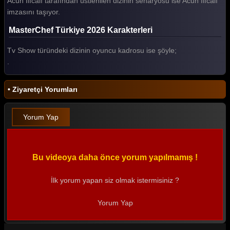
Acun Ilıcalı tarafından üstlenilen dizinin senaryosu ise Acun Ilıcalı
imzasını taşıyor.
MasterChef Türkiye 2026 1. Bölüm
MasterChef Türkiye 2026 Karakterleri
Tüm Bölümleri Göster
Tv Show türündeki dizinin oyuncu kadrosu ise şöyle;
.
• Ziyaretçi Yorumları
Yorum Yap
Bu videoya daha önce yorum yapılmamış !
İlk yorum yapan siz olmak istermisiniz ?
Yorum Yap