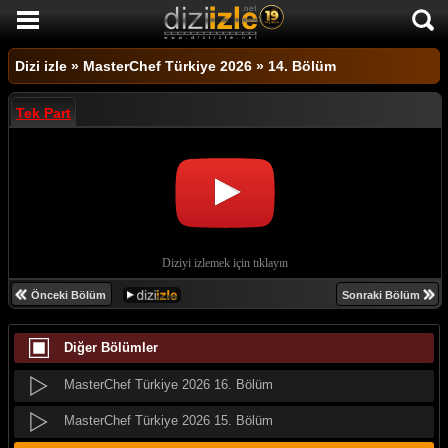
MasterChef Türkiye 2026 26. Bölüm
DİZİ İZLE
MasterChef Türkiye 2026 25. Bölüm
Dizi izle
»
MasterChef Türkiye 2026
»
14. Bölüm
AKTİF DİZİLER
MasterChef Türkiye 2026 24. Bölüm
Tek Part
SON EKLENEN DİZİLER
MasterChef Türkiye 2026 23. Bölüm
TÜM DİZİLER
MasterChef Türkiye 2026 22. Bölüm
MACERA
MasterChef Türkiye 2026 21. Bölüm
KOMEDİ
MasterChef Türkiye 2026 20. Bölüm
DUYGUSAL
MasterChef Türkiye 2026 19. Bölüm
Önceki Bölüm
Sonraki Bölüm
TARİHİ
MasterChef Türkiye 2026 18. Bölüm
Diğer Bölümler
TV SHOW
MasterChef Türkiye 2026 17. Bölüm
GENÇLİK
MasterChef Türkiye 2026 16. Bölüm
DİZİ HABERLERİ
MasterChef Türkiye 2026 15. Bölüm