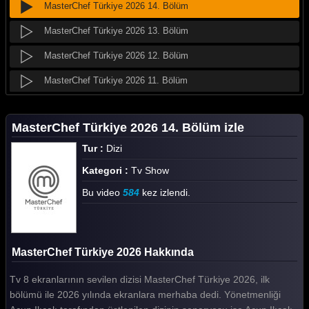
MasterChef Türkiye 2026 14. Bölüm
MasterChef Türkiye 2026 13. Bölüm
MasterChef Türkiye 2026 12. Bölüm
MasterChef Türkiye 2026 11. Bölüm
MasterChef Türkiye 2026 10. Bölüm
MasterChef Türkiye 2026 14. Bölüm izle
MasterChef Türkiye 2026 9. Bölüm
Tur :
Dizi
MasterChef Türkiye 2026 8. Bölüm
Kategori :
Tv Show
MasterChef Türkiye 2026 7. Bölüm
Bu video
584
kez izlendi.
MasterChef Türkiye 2026 6. Bölüm
MasterChef Türkiye 2026 5. Bölüm
MasterChef Türkiye 2026 Hakkında
MasterChef Türkiye 2026 4. Bölüm
Tv 8 ekranlarının sevilen dizisi MasterChef Türkiye 2026, ilk
MasterChef Türkiye 2026 3. Bölüm
bölümü ile 2026 yılında ekranlara merhaba dedi. Yönetmenliği
MasterChef Türkiye 2026 2. Bölüm