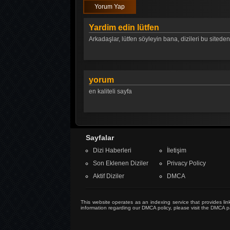
Yorum Yap
Yardim edin lütfen
Arkadaşlar, lütfen söyleyin bana, dizileri bu siteden
yorum
en kaliteli sayfa
Sayfalar
Dizi Haberleri
İletişim
Son Eklenen Diziler
Privacy Policy
Aktif Diziler
DMCA
This website operates as an indexing service that provides link
information regarding our DMCA policy, please visit the
DMCA p