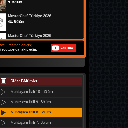
9. Bölüm
MasterChef Türkiye 2026
48. Bölüm
MasterChef Türkiye 2026
47. Bölüm
cel Fragmanlar için;
YouTube
i Youtube'da takip edin.
Altı Üstü İstanbul
8. Bölüm
Muhteşem İkili 12. Bölüm
MasterChef Türkiye 2026
46. Bölüm
Diğer Bölümler
Muhteşem İkili 11. Bölüm
Muhteşem İkili 10. Bölüm
Daha 17
10. Bölüm
Muhteşem İkili 9. Bölüm
Muhteşem İkili 8. Bölüm
Her Şey Mümkün
2. Bölüm
Muhteşem İkili 7. Bölüm