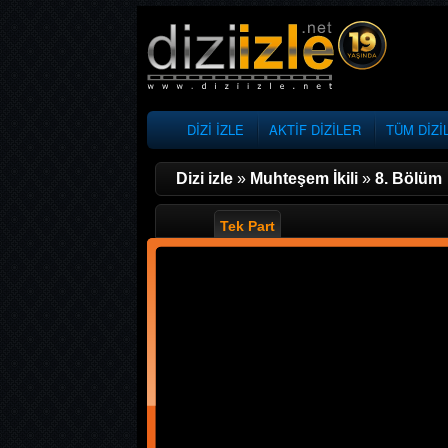
DİZİ İZLE
AKTİF DİZİLER
TÜM DİZİ
Dizi izle
»
Muhteşem İkili
»
8. Bölüm
Tek Part