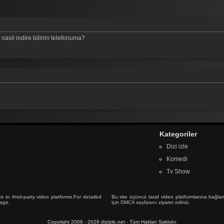
 nasil indire bilirim telefonuma?
Kategoriler
Dizi izle
Komedi
Tv Show
s to third-party video platforms.For detailed
Bu site üçüncü taraf video platformlarına bağlan
age
.
için
DMCA sayfasını
ziyaret ediniz.
Copyright 2006 - 2026 diziizle.net - Tüm Hakları Saklıdır.