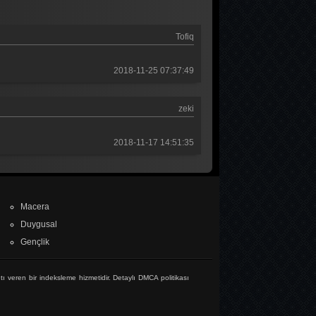
6. Bölüm
Tofiq
MasterChef Türkiye 2026
44. Bölüm
2018-11-25 07:37:49
Tolgshow Yıldızlar
2. Bölüm
zeki
MasterChef Türkiye 2026
2018-11-17 14:51:35
43. Bölüm
Muhtemel Aşk
7. Bölüm
Macera
Duygusal
Gençlik
tı veren bir indeksleme hizmetidir. Detaylı DMCA politikası