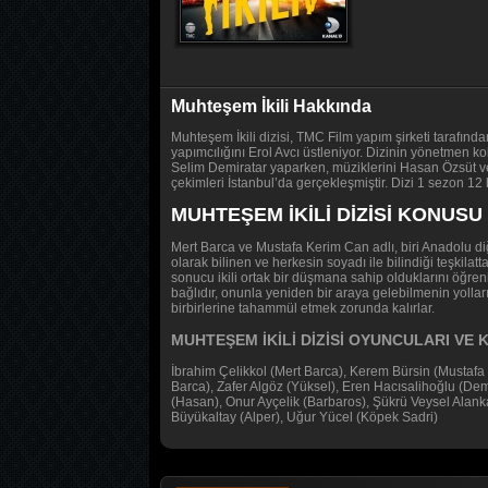
Muhteşem İkili Hakkında
Muhteşem İkili dizisi, TMC Film yapım şirketi tarafınd
yapımcılığını Erol Avcı üstleniyor. Dizinin yönetmen
Selim Demiratar yaparken, müziklerini Hasan Özsüt ve I
çekimleri İstanbul’da gerçekleşmiştir. Dizi 1 sezon 12 
MUHTEŞEM İKİLİ DİZİSİ KONUSU
Mert Barca ve Mustafa Kerim Can adlı, biri Anadolu diğ
olarak bilinen ve herkesin soyadı ile bilindiği teşkilat
sonucu ikili ortak bir düşmana sahip olduklarını öğren
bağlıdır, onunla yeniden bir araya gelebilmenin yolla
birbirlerine tahammül etmek zorunda kalırlar.
MUHTEŞEM İKİLİ DİZİSİ OYUNCULARI VE
İbrahim Çelikkol (Mert Barca), Kerem Bürsin (Mustaf
Barca), Zafer Algöz (Yüksel), Eren Hacısalihoğlu (Dem
(Hasan), Onur Ayçelik (Barbaros), Şükrü Veysel Alank
Büyükaltay (Alper), Uğur Yücel (Köpek Sadri)