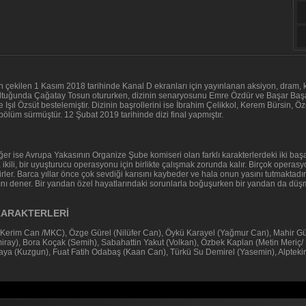
an çekilen 1 Kasım 2018 tarihinde Kanal D ekranları için yayınlanan aksiyon, dram, ko
 koltuğunda Çağatay Tosun otururken, dizinin senaryosunu Emre Özdür ve Başar Başa
şıl Özsüt bestelemiştir. Dizinin başrollerini ise İbrahim Çelikkol, Kerem Bürsin, Ö
bölüm sürmüştür. 12 Şubat 2019 tarihinde dizi final yapmıştır.
er ise Avrupa Yakasının Organize Şube komiseri olan farklı karakterlerdeki iki başa
ta ikili, bir uyuşturucu operasyonu için birlikte çalışmak zorunda kalır. Birçok operas
irler. Barca yıllar önce çok sevdiği karısını kaybeder ve hala onun yasını tutmaktadı
rını dener. Bir yandan özel hayatlarındaki sorunlarla boğuşurken bir yandan da düşm
 KARAKTERLERİ
a Kerim Can /MKC), Özge Gürel (Nilüfer Can), Öykü Karayel (Yağmur Can), Mahir Gü
iray), Bora Koçak (Semih), Sabahattin Yakut (Volkan), Özbek Kaplan (Metin Meriç/ 
aya (Kuzgun), Fuat Fatih Odabaş (Kaan Can), Türkü Su Demirel (Yasemin), Alptekin