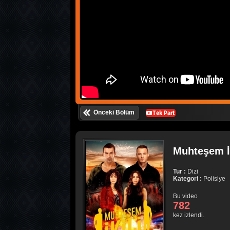
Önceki Bölüm
Muhteşem İk
Tur :
Dizi
Kategori :
Polisiye
Bu video
782
kez izlendi.