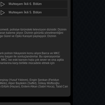
Muhteşem İkili 6. Bölüm
Her Şey Mümkün
1. Bölüm
Muhteşem İkili 5. Bölüm
Muhteşem İkili 4. Bölüm
Baş Başa
2. Bölüm
Muhteşem İkili 3. Bölüm
medi, polisiye türündeki televizyon dizisidir. Dizinin
ran kaleme alıyor. Dizinin görüntü yönetmenliğini
zge Gürel ve Öykü Karayel paylaşıyor. Dizinin
Baş Başa
Muhteşem İkili 2. Bölüm
1. Bölüm
Muhteşem İkili 1. Bölüm
rılı polisin hikayesini konu alıyor.Barca ve MKC
MasterChef Türkiye 2026
Tüm Bölümleri Göster
yonu başarı ile sonluçlandırırlar. Bu operasyonlar
45. Bölüm
r. MKC ise eski karısını hala çok sever ve ona aşkla
anlarına karşı birlikte mücadele etmek için
Sıfır Bir 4 Sezon
9. Bölüm
nşiray (Yusuf Yıldırım), Engin Şenkan (Feridun
Meto), Alper Baytekin (Saffet), Gökay Müftüoğlu
Asırlık Gece
 Ertürk (Hazan), Erdem Alkan (Sabri Hoca), Talat Can
7. Bölüm
Asırlık Gece