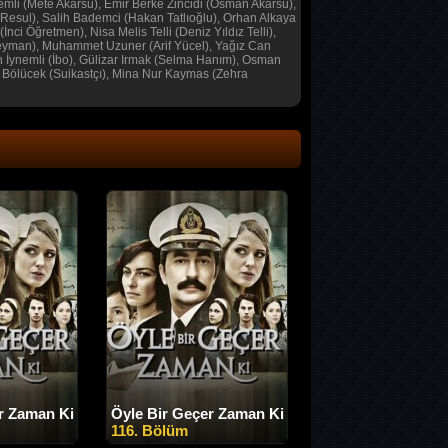
emli (Mete Akarsu), Emir Berke Zincidi (Osman Akarsu),
(Resul), Salih Bademci (Hakan Tatlıoğlu), Orhan Alkaya
i Öğretmen), Nisa Melis Telli (Deniz Yıldız Telli),
leyman), Muhammet Uzuner (Arif Yücel), Yağız Can
un İynemli (İbo), Gülizar Irmak (Selma Hanım), Osman
at Bölücek (Suikastçı), Mina Nur Kaymas (Zehra
r Zaman Ki
Öyle Bir Geçer Zaman Ki
116. Bölüm