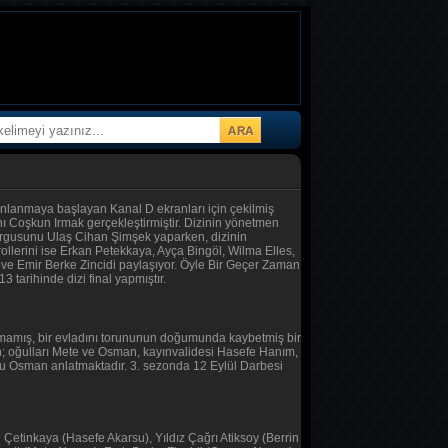
yınlanmaya başlayan Kanal D ekranları için çekilmiş
ını Coşkun Irmak gerçekleştirmiştir. Dizinin yönetmen
urgusunu Ulaş Cihan Şimşek yaparken, dizinin
rollerini ise Erkan Petekkaya, Ayça Bingöl, Wilma Elles,
 ve Emir Berke Zincidi paylaşıyor. Öyle Bir Geçer Zaman
 tarihinde dizi final yapmıştır.
tamamış, bir evladını torununun doğumunda kaybetmiş bir
in; oğulları Mete ve Osman, kayınvalidesi Hasefe Hanım,
ğlu Osman anlatmaktadır. 3. sezonda 12 Eylül Darbesi
Çetinkaya (Hasefe Akarsu), Yıldız Çağrı Atiksoy (Berrin