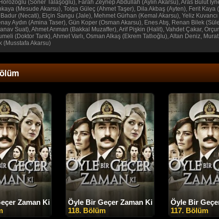
Horozoğlu (Soner Talaşoğlu), Farah Zeynep Abdullah (Aylin Akarsu), Aras Bulut İyn
kaya (Mesude Akarsu), Tolga Güleç (Ahmet Taşer), Dila Akbaş (Ayten), Ferit Kaya 
adur (Necati), Elçin Sangu (Jale), Mehmet Gürhan (Kemal Akarsu), Yeliz Kuvancı (İnc
enay Aydın (Amina Taser), Gün Koper (Osman Akarsu), Enes Atış, Renan Bilek (Sü
anav Suat), Ahmet Arıman (Bakkal Muzaffer), Arif Pişkin (Halit), Vahdet Çakar, Orç
umeli (Doktor Tarık), Ahmet Varlı, Osman Alkaş (Ekrem Tatlıoğlu), Altan Deniz, Mur
k (Musstafa Akarsu)
Bölüm
Geçer Zaman Ki
Öyle Bir Geçer Zaman Ki
Öyle Bir Geçe
m
118. Bölüm
117. Bölüm