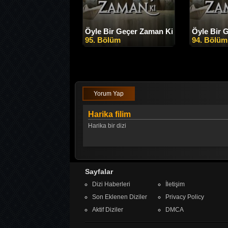
Öyle Bir Geçer Zaman Ki
Öyle Bir 
95. Bölüm
94. Bölüm
Yorum Yap
Harika filim
Harika bir dizi
Sayfalar
Dizi Haberleri
İletişim
Son Eklenen Diziler
Privacy Policy
Aktif Diziler
DMCA