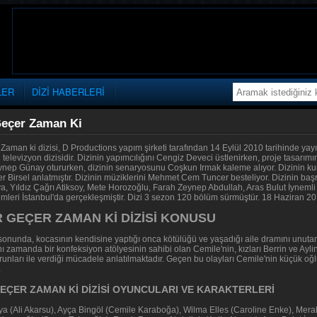
LER
DİZİ HABERLERİ
Geçer Zaman Ki
 Zaman ki dizisi, D Productions yapım şirketi tarafından 14 Eylül 2010 tarihinde ya
televizyon dizisidir. Dizinin yapımcılığını Cengiz Deveci üstlenirken, proje tasarım
nep Günay otururken, dizinin senaryosunu Coşkun Irmak kaleme alıyor. Dizinin k
r Birsel anlatmıştır. Dizinin müziklerini Mehmet Cem Tuncer besteliyor. Dizinin baş
a, Yıldız Çağrı Atiksoy, Mete Horozoğlu, Farah Zeynep Abdullah, Aras Bulut İynemli
kimleri İstanbul'da gerçekleşmiştir. Dizi 3 sezon 120 bölüm sürmüştür. 18 Haziran 2013
R GEÇER ZAMAN Kİ DİZİSİ KONUSU
ın sonunda, kocasının kendisine yaptığı onca kötülüğü ve yaşadığı aile dramını unu
ı zamanda bir konfeksiyon atölyesinin sahibi olan Cemile'nin, kızları Berrin ve Ayl
orunları ile verdiği mücadele anlatılmaktadır. Geçen bu olayları Cemile'nin küçük o
.
GEÇER ZAMAN Kİ DİZİSİ OYUNCULARI VE KARAKTERLERİ
a (Ali Akarsu), Ayça Bingöl (Cemile Karaboğa), Wilma Elles (Caroline Enke), Meral 