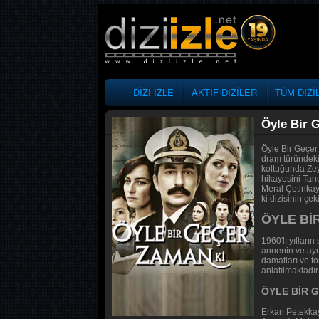
DİZİ İZLE
AKTİF DİZİLER
TÜM DİZİ
Öyle Bir 
Öyle Bir Geçer
dram türündeki 
koltuğunda Zey
hikayesini Tane
Meral Çetinkay
ki dizisinin çe
ÖYLE Bİ
1960'lı yıllar
annenin ve ayn
damatları ve t
anlatılmaktadır
ÖYLE BİR 
Erkan Petekkay