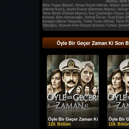
Akarsu), Mete 
Mine Tugay (Bahar), Simay Küçük (Meral), Nilperi Şahin
(Hikmet Karcı), Zeyno Eracar (Neriman Akarsu), Sercan B
Taner Birsel (Osman Akarsu), Ece Çeşmioğlu (Ayça), Ş
Konyalı, Ebru Helvacıoğlu, Serhat Özcan, Suat Ergin (M
Karagöz (Murat Talaşolu), Türkü Turan (Nihal), Taner R
Tatlıoğlu), Hüseyin Avni Danyal (Kenan), Furkan Şentür
Öyle Bir Geçer Zaman Ki Son 
Öyle Bir Geçer Zaman Ki
Öyle Bir 
120. Bölüm
119. Bölü