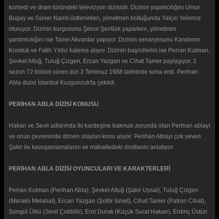
komedi ve dram türündeki televizyon dizisidir. Dizinin yapımcılığını Umur
Bugay ve Güner Namlı üstlenirken, yönetmen koltuğunda Yalçın Yelence
oturuyor. Dizinin kurgusunu Şenol Şentürk yaparken, yönetmen
yardımcılığını ise Taner Akvardar yapıyor. Dizinin senaryosunu Kandemir
Konduk ve Fatih Yıldız kaleme alıyor. Dizinin başrollerini ise Perran Kutman,
Şevket Altuğ, Tuluğ Çizgen, Ercan Yazgan ve Cihat Tamer paylaşıyor. 2
sezon 72 bölüm süren dizi 3 Temmuz 1988 tarihinde sona erdi. Perihan
Abla dizisi İstanbul Kuzguncuk'ta çekildi.
PERİHAN ABLA DİZİSİ KONUSU
Hakan ve Sevil adlarında iki kardeşine bakmak zorunda olan Perihan ablayı
ve onun çevresinde dönen olayları konu alıyor. Perihan Ablayı çok seven
Şakir ile kavuşamamalarını ve mahalledeki dostlarını anlatıyor.
PERİHAN ABLA DİZİSİ OYUNCULARI VE KARAKTERLERİ
Perran Kutman (Perihan Abla), Şevket Altuğ (Şakir Uysal), Tuluğ Çizgen
(Meraklı Melahat), Ercan Yazgan (Şoför İsmet), Cihat Tamer (Patron Cihat),
Songül Ülkü (Sevil Çokbilir), Erol Durak (Küçük Surat Hakan), Erdinç Üstün