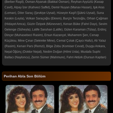
(Berber Raşit), Osman Alyanak (Bakkal Osman), Reyhan Ayyüzlü (Kasap
Cavit), Alpay İzer (Kahveci Saffet), Demir Nuyan (Manav Hasan), Işık Aras
(Leman), Diler Saraç (Şevkiye Uysal), Hüseyin Kaşif (Şükrü Uysal), Suna
Keskin (Leyla), Volkan Saraçoğlu (Ekrem), Burçin Terzioğlu, Orhan Çağman
(Hidayet Amca), Güzin Özipek (Münevver), Kenan Büke (Fahri Dayı), Sevim
Gelenge (Süheyla), Latife Saruhan (Latife), Gülen Karaman (Tülay), Erdinç
Dinçer (Muhasebeci Rasim), Ersun Kazançel, Muharrem Şen, Cenap
Küçüksu, Mine Çınar (Sekreter Mine), Cemal Çolak (Çaycı Hafız), Ali Yalaz
(Rasim), Kenan Pars (Remzi), Bilge Zobu (Komiser Cevat), Duygu Ankara,
Nejat Öğünç (Doktor Nejat), Nedim Doğan (Hilmi Usta), Mustafa Suphi
Baltacı (Nayloncu), Zerrin Sümer (Mahmure), Fahri Aktürk (Dursun Kaptan)
Perihan Abla Son Bölüm