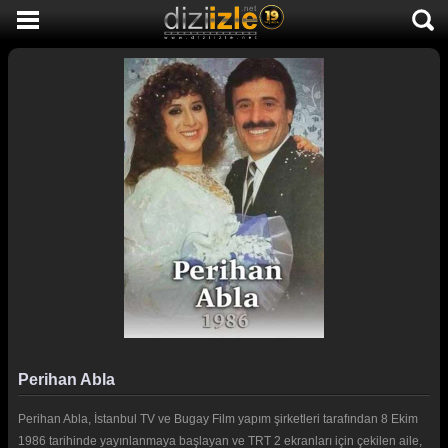
DİZİ İZLE
AKTİF DİZİLER
SON EKLENEN DİZİLER
TÜM DİZİLER
MACERA
KOMEDİ
DUYGUSAL
TARİHİ
TV SHOW
Perihan Abla
GENÇLİK
Perihan Abla, İstanbul TV ve Bugay Film yapım şirketleri tarafından 8 Ekim
DİZİ HABERLERİ
1986 tarihinde yayınlanmaya başlayan ve TRT 2 ekranları için çekilen aile,