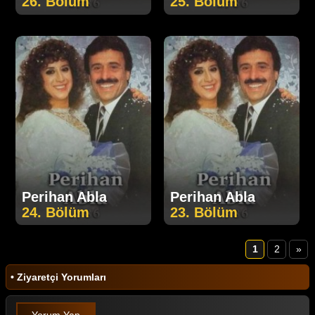
26. Bölüm
25. Bölüm
Perihan Abla
Perihan Abla
24. Bölüm
23. Bölüm
1
2
»
• Ziyaretçi Yorumları