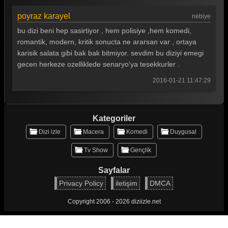
poyraz karayel
nebiye
bu dizi beni hep sasirtiyor , hem polisiye ,hem komedi,
romantik, modern, kritik sonucta ne ararsan var , ortaya
karisik salata gibi bak bak bitmiyor. sevdim bu diziyi emegi
gecen herkeze ozelliklede senaryo'ya tesekkurler .
2016-01-21 11:47:29
Kategoriler
Dizi izle
Macera
Komedi
Duygusal
Tv Show
Gençlik
Sayfalar
Privacy Policy
iletişim
DMCA
Copyright 2006 - 2026 diziizle.net