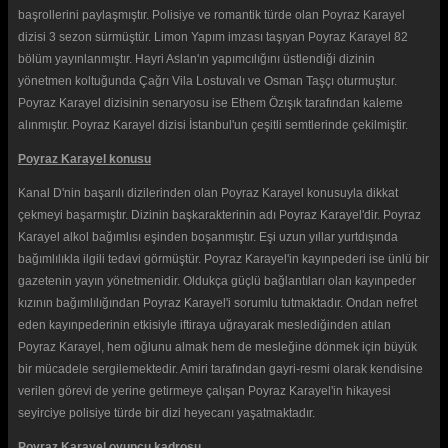
başrollerini paylaşmıştır. Polisiye ve romantik türde olan Poyraz Karayel
dizisi 3 sezon sürmüştür. Limon Yapım imzası taşıyan Poyraz Karayel 82
bölüm yayınlanmıştır. Hayri Aslan'ın yapımcılığını üstlendiği dizinin
yönetmen koltuğunda Çağrı Vila Lostuvalı ve Osman Taşçı oturmuştur.
Poyraz Karayel dizisinin senaryosu ise Ethem Özışık tarafından kaleme
alınmıştır. Poyraz Karayel dizisi İstanbul'un çeşitli semtlerinde çekilmiştir.
Poyraz Karayel konusu
Kanal D'nin başarılı dizilerinden olan Poyraz Karayel konusuyla dikkat
çekmeyi başarmıştır. Dizinin başkarakterinin adı Poyraz Karayel'dir. Poyraz
Karayel alkol bağımlısı eşinden boşanmıştır. Eşi uzun yıllar yurtdışında
bağımlılıkla ilgili tedavi görmüştür. Poyraz Karayel'in kayınpederi ise ünlü bir
gazetenin yayın yönetmenidir. Oldukça güçlü bağlantıları olan kayınpeder
kızının bağımlılığından Poyraz Karayel'i sorumlu tutmaktadır. Ondan nefret
eden kayınpederinin etkisiyle iftiraya uğrayarak meslediğinden atılan
Poyraz Karayel, hem oğlunu almak hem de mesleğine dönmek için büyük
bir mücadele sergilemektedir. Amiri tarafından gayri-resmi olarak kendisine
verilen görevi de yerine getirmeye çalışan Poyraz Karayel'in hikayesi
seyirciye polisiye türde bir dizi heyecanı yaşatmaktadır.
Poyraz Karayel oyuncu kadrosu