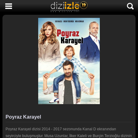
DİZİ İZLE
AKTİF DİZİLER
SON EKLENEN DİZİLER
TÜM DİZİLER
MACERA
KOMEDİ
DUYGUSAL
TARİHİ
TV SHOW
Poyraz Karayel
GENÇLİK
Poyraz Karayel dizisi 2014 - 2017 sezonunda Kanal D ekranından
DİZİ HABERLERİ
seyirciyle buluşmuştur. Musa Uzunlar, İlker Kaleli ve Burçin Terzioğlu dizinin