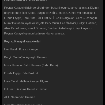
Poyraz Karayel dizisinde birbirinden başarılı oyuncular yer alımıştır. Dizinin
başrollerinde İlker Kaleli, Burçin Terzioğlu, Musa Uzunlar yer almaktadır.
Funda Eryiğit, Hare Sürel, İdil Fırat, Ali İl, Celil Nalçakan, Cem Cücenoğlu,
Murat Daltaban, Ayda Aksel, Ata Berk Mutlu, Ece Özdikici, Gülçin Hatıhan,
Atsız Karaduman, İsmail Düvenci, Emirhan Akbaba gibi birçok oyuncu
Poyraz Karayel oyuncu kadrosunda yer almıştır.
Poyraz Karayel karakterleri
İlker Kaleli: Poyraz Karayel
Burçin Terzioğlu: Ayşegül Umman
Musa Uzunlar: Bahri Umman (Bahri Baba)
Funda Eryiğit: Eda Bozkurt
Hare Sürel: Meltem Karayel Ülgen
İdil Fırat: Despina Petridis Umman
Ali İl: Sadreddin Umman