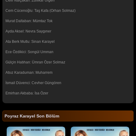
Celil Nalçakan: Zülfikar Ülgen
Cem Cücenoğlu: Taş Kafa (Orhan Solmaz)
Murat Daltaban: Mümtaz Tok
Ayda Aksel: Nevra Saygıner
Ata Berk Mutlu: Sinan Karayel
Ece Özdikici: Songül Umman
Gülçin Hatıhan: Ümran Özer Solmaz
Atsız Karaduman: Muharrem
İsmail Düvenci: Cevher Güngören
Emirhan Akbaba: İsa Özer
Poyraz Karayel Son Bölüm