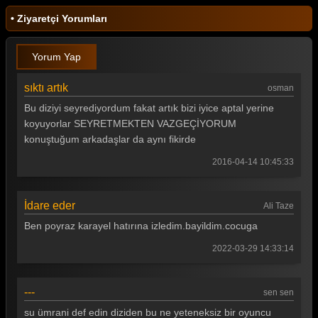
• Ziyaretçi Yorumları
Yorum Yap
sıktı artık
osman
Bu diziyi seyrediyordum fakat artık bizi iyice aptal yerine
koyuyorlar SEYRETMEKTEN VAZGEÇİYORUM
konuştuğum arkadaşlar da aynı fikirde
2016-04-14 10:45:33
İdare eder
Ali Taze
Ben poyraz karayel hatırına izledim.bayildim.cocuga
2022-03-29 14:33:14
---
sen sen
su ümrani def edin diziden bu ne yeteneksiz bir oyuncu