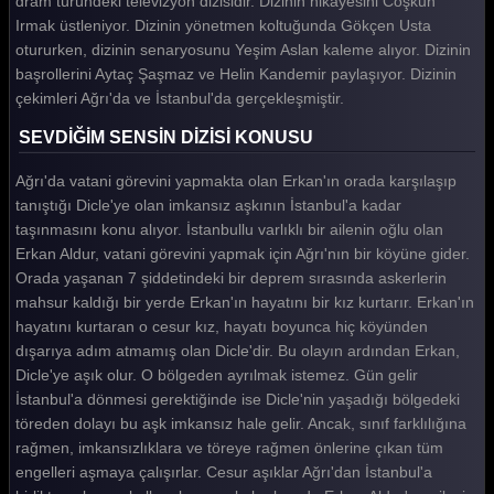
dram türündeki televizyon dizisidir. Dizinin hikayesini Coşkun
Irmak üstleniyor. Dizinin yönetmen koltuğunda Gökçen Usta
Tüm Bölümleri Göster
otururken, dizinin senaryosunu Yeşim Aslan kaleme alıyor. Dizinin
başrollerini Aytaç Şaşmaz ve Helin Kandemir paylaşıyor. Dizinin
çekimleri Ağrı'da ve İstanbul'da gerçekleşmiştir.
SEVDİĞİM SENSİN DİZİSİ KONUSU
Ağrı'da vatani görevini yapmakta olan Erkan'ın orada karşılaşıp
tanıştığı Dicle'ye olan imkansız aşkının İstanbul'a kadar
taşınmasını konu alıyor. İstanbullu varlıklı bir ailenin oğlu olan
Erkan Aldur, vatani görevini yapmak için Ağrı'nın bir köyüne gider.
Orada yaşanan 7 şiddetindeki bir deprem sırasında askerlerin
mahsur kaldığı bir yerde Erkan'ın hayatını bir kız kurtarır. Erkan'ın
hayatını kurtaran o cesur kız, hayatı boyunca hiç köyünden
dışarıya adım atmamış olan Dicle'dir. Bu olayın ardından Erkan,
Dicle'ye aşık olur. O bölgeden ayrılmak istemez. Gün gelir
İstanbul'a dönmesi gerektiğinde ise Dicle'nin yaşadığı bölgedeki
töreden dolayı bu aşk imkansız hale gelir. Ancak, sınıf farklılığına
rağmen, imkansızlıklara ve töreye rağmen önlerine çıkan tüm
engelleri aşmaya çalışırlar. Cesur aşıklar Ağrı'dan İstanbul'a