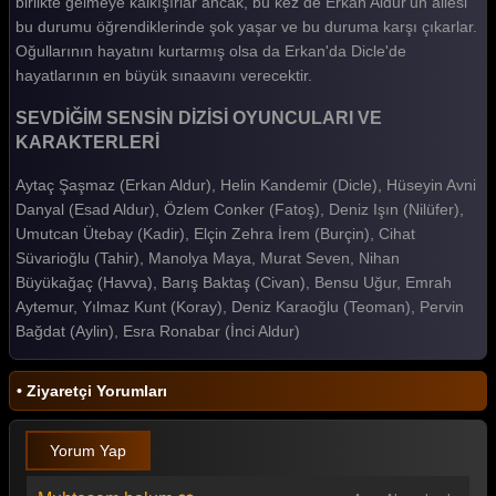
birlikte gelmeye kalkışırlar ancak, bu kez de Erkan Aldur'un ailesi
bu durumu öğrendiklerinde şok yaşar ve bu duruma karşı çıkarlar.
Oğullarının hayatını kurtarmış olsa da Erkan'da Dicle'de
hayatlarının en büyük sınaavını verecektir.
SEVDİĞİM SENSİN DİZİSİ OYUNCULARI VE
KARAKTERLERİ
Aytaç Şaşmaz (Erkan Aldur), Helin Kandemir (Dicle), Hüseyin Avni
Danyal (Esad Aldur), Özlem Conker (Fatoş), Deniz Işın (Nilüfer),
Umutcan Ütebay (Kadir), Elçin Zehra İrem (Burçin), Cihat
Süvarioğlu (Tahir), Manolya Maya, Murat Seven, Nihan
Büyükağaç (Havva), Barış Baktaş (Civan), Bensu Uğur, Emrah
Aytemur, Yılmaz Kunt (Koray), Deniz Karaoğlu (Teoman), Pervin
Bağdat (Aylin), Esra Ronabar (İnci Aldur)
• Ziyaretçi Yorumları
Yorum Yap