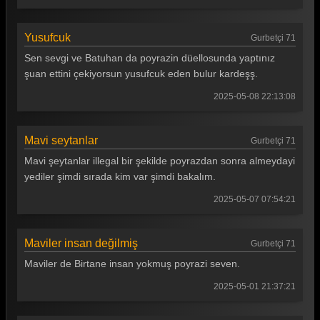
Survivor 2025 41. Bölüm
Yusufcuk
Gurbetçi 71
Survivor 2025 40. Bölüm
Sen sevgi ve Batuhan da poyrazin düellosunda yaptınız
Survivor 2025 39. Bölüm
şuan ettini çekiyorsun yusufcuk eden bulur kardeşş.
Survivor 2025 38. Bölüm
2025-05-08 22:13:08
Survivor 2025 37. Bölüm
Mavi seytanlar
Gurbetçi 71
Survivor 2025 36. Bölüm
Mavi şeytanlar illegal bir şekilde poyrazdan sonra almeydayi
Survivor 2025 35. Bölüm
yediler şimdi sırada kim var şimdi bakalım.
Survivor 2025 34. Bölüm
2025-05-07 07:54:21
Survivor 2025 33. Bölüm
Maviler insan değilmiş
Gurbetçi 71
Survivor 2025 32. Bölüm
Maviler de Birtane insan yokmuş poyrazi seven.
Survivor 2025 31. Bölüm
2025-05-01 21:37:21
Survivor 2025 30. Bölüm