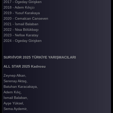
2017 - Ogeday Girişken
2018 - Adem Kılıçcı
Survivor 2025 103. Bölüm
2019 - Yusuf Karakaya
Survivor 2025 102. Bölüm
2020 - Cemalcan Canseven
2021 - İsmail Balaban
Survivor 2025 101. Bölüm
2022 - Nisa Bölükbaşı
2023 - Nefise Karatay
Survivor 2025 100. Bölüm
2024 - Ogeday Girişken
Survivor 2025 99. Bölüm
Survivor 2025 98. Bölüm
SURVİVOR 2025 TÜRKİYE YARIŞMACILARI
Survivor 2025 97. Bölüm
ALL STAR 2025 Kadrosu
Survivor 2025 96. Bölüm
Zeynep Alkan,
Serenay Aktaş,
Survivor 2025 95. Bölüm
Batuhan Karacakaya,
Survivor 2025 94. Bölüm
Adem Kılıç,
İsmail Balaban,
Survivor 2025 93. Bölüm
Ayşe Yüksel,
Survivor 2025 92. Bölüm
Sema Aydemir,