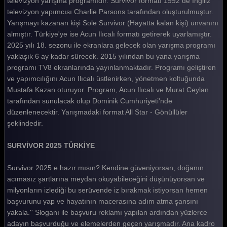
televizyon yarışma programıdır. Survivor formatı 1992 de İngiliz
televizyon yapımcısı Charlie Parsons tarafından oluşturulmuştur.
Survivor 2025 128. Bölüm
Yarışmayı kazanan kişi Sole Survivor (Hayatta kalan kişi) unvanını
Survivor 2025 127. Bölüm
almıştır. Türkiye'ye ise Acun Ilıcalı formatı getirerek uyarlamıştır.
2025 yılı 18. sezonu ile ekranlara gelecek olan yarışma programı
Survivor 2025 126. Bölüm
yaklaşık 6 ay kadar sürecek. 2015 yılından bu yana yarışma
programı TV8 ekranlarında yayınlanmaktadır. Programı geliştiren
Survivor 2025 125. Bölüm
ve yapımcılığını Acun Ilıcalı üstlenirken, yönetmen koltuğunda
Survivor 2025 124. Bölüm
Mustafa Kazan oturuyor. Program, Acun Ilıcalı ve Murat Ceylan
tarafından sunulacak olup Dominik Cumhuriyeti'nde
Survivor 2025 123. Bölüm
düzenlenecektir. Yarışmadaki format All Star - Gönüllüler
şeklindedir.
Survivor 2025 122. Bölüm
Survivor 2025 121. Bölüm
SURVİVOR 2025 TÜRKİYE
Survivor 2025 120. Bölüm
Survivor 2025 e hazır mısın? Kendine güveniyorsan, doğanın
acımasız şartlarına meydan okuyabileceğini düşünüyorsan ve
Survivor 2025 119. Bölüm
milyonların izlediği bu serüvende iz bırakmak istiyorsan hemen
Survivor 2025 118. Bölüm
başvurunu yap ve hayatının macerasına adım atma şansını
yakala.'' Sloganı ile başvuru reklamı yapılan ardından yüzlerce
Survivor 2025 117. Bölüm
adayın başvurduğu ve elemelerden geçen yarışmadır. Ana kadro