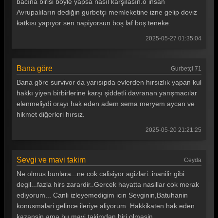
bacına birisi böyle yapsa nasıl karşılasın.o insan
Survivor 2025 66. Bölüm
Avrupalıların dediğin gurbetçi memleketine izne gelip doviz
katkısı yapıyor sen napiyorsun boş laf boş teneke.
Survivor 2025 65. Bölüm
2025-05-27 01:35:04
Survivor 2025 64. Bölüm
Survivor 2025 63. Bölüm
Bana göre
Gurbetçi 71
Survivor 2025 62. Bölüm
Bana göre survivor da yarısıpda evlerden hırsızlık yapan kul
hakkı yiyen birbirlerine karşı şiddetli davranan yarışmacılar
Survivor 2025 61. Bölüm
elenmeliydi orayı hak eden adem sema meryem aycan ve
hikmet diğerleri hırsız.
Survivor 2025 60. Bölüm
2025-05-20 21:21:25
Survivor 2025 59. Bölüm
Survivor 2025 58. Bölüm
Sevgi ve mavi takim
Ceyda
Survivor 2025 57. Bölüm
Ne olmus bunlara...ne cok calisiyor agizlari..inanilir gibi
degil...fazla hirs zarardir..Gercek hayatta nasillar cok merak
Survivor 2025 56. Bölüm
ediyorum... Canli izleyemedigim icin Sevginin,Batuhanin
Survivor 2025 55. Bölüm
konusmalari gelince ileriye aliyorum..Hakkikaten hak eden
kazansin ama bu mavi takimdan biri olmasin...