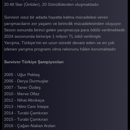
Survivor 2025 116. Bölüm
20 All Star (Ünlüler), 20 Gönüllülerden oluşmaktadır.
Survivor 2025 115. Bölüm
Survivor ıssız bir adada hayatta kalma mücadelesi veren
yarışmacıların zor yaşamı ve birincilik mücadelesinden oluşuyor.
Survivor 2025 114. Bölüm
Sezon sonunda birinci gelen yarışmacıya para ödülü verilmektedir.
Survivor 2025 113. Bölüm
2024 sezonunda birinciye 1 milyon TL ödül verilmiştir.
Yarışma, Türkiye'nin en uzun süredir devam eden ve en çok
Survivor 2025 112. Bölüm
izlenen yarışma programı olma rekorunu hâlen korumaktadır.
Survivor 2025 111. Bölüm
Survivor Türkiye Şampiyonları
Survivor 2025 110. Bölüm
2005 - Uğur Pektaş
Survivor 2025 109. Bölüm
2006 - Derya Durmuşlar
2007 - Taner Özdeş
Survivor 2025 108. Bölüm
2010 - Merve Oflaz
Survivor 2025 107. Bölüm
2012 - Nihat Altınkaya
2013 - Hilmi Cem İntepe
Survivor 2025 106. Bölüm
2014 - Turabi Çamkıran
Survivor 2025 105. Bölüm
2015 - Turabi Çamkıran
2016 - Çağan Atakan Arslan
Survivor 2025 104. Bölüm