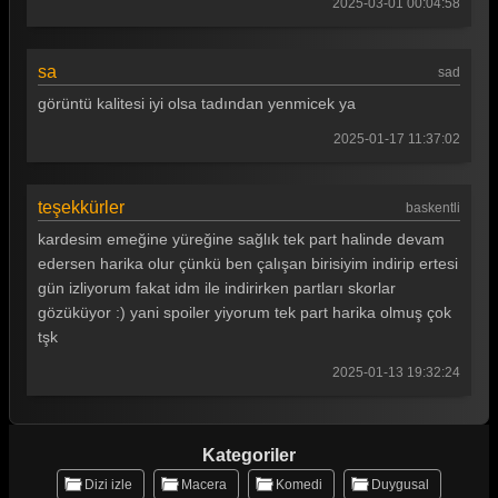
2025-03-01 00:04:58
Survivor 2025 16. Bölüm
sa
Survivor 2025 15. Bölüm
sad
görüntü kalitesi iyi olsa tadından yenmicek ya
Survivor 2025 14. Bölüm
2025-01-17 11:37:02
Survivor 2025 13. Bölüm
Survivor 2025 12. Bölüm
teşekkürler
baskentli
Survivor 2025 11. Bölüm
kardesim emeğine yüreğine sağlık tek part halinde devam
edersen harika olur çünkü ben çalışan birisiyim indirip ertesi
Survivor 2025 10. Bölüm
gün izliyorum fakat idm ile indirirken partları skorlar
gözüküyor :) yani spoiler yiyorum tek part harika olmuş çok
Survivor 2025 9. Bölüm
tşk
Survivor 2025 8. Bölüm
2025-01-13 19:32:24
Survivor 2025 7. Bölüm
Survivor 2025 6. Bölüm
Kategoriler
Survivor 2025 5. Bölüm
Dizi izle
Macera
Komedi
Duygusal