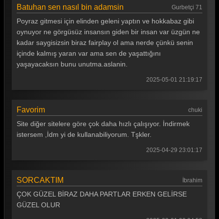
Survivor 2025 29. Bölüm
Batuhan sen nasıl bin adamsin
Gurbetçi 71
Poyraz gitmesi için elinden geleni yaptın ve hokkabaz gibi
Survivor 2025 28. Bölüm
oynuyor ne görgüsüz insansın giden bir insan var üzgün ne
Survivor 2025 27. Bölüm
kadar saygisizsin biraz fairplay ol ama nerde çünkü senin
içinde kalmış yaran var ama sen de yaşattığını
Survivor 2025 26. Bölüm
yaşayacaksın bunu unutma.aslanin.
Survivor 2025 25. Bölüm
2025-05-01 21:19:17
Survivor 2025 24. Bölüm
Favorim
Survivor 2025 23. Bölüm
chuki
Site diğer sitelere göre çok daha hızlı çalışıyor. İndirmek
Survivor 2025 22. Bölüm
istersem ,İdm yi de kullanabiliyorum. Tşkler.
Survivor 2025 21. Bölüm
2025-04-29 23:01:17
Survivor 2025 20. Bölüm
SORCAKTIM
Survivor 2025 19. Bölüm
İbrahim
ÇOK GÜZEL BİRAZ DAHA PARTLAR ERKEN GELİRSE
Survivor 2025 18. Bölüm
GÜZEL OLUR
Survivor 2025 17. Bölüm