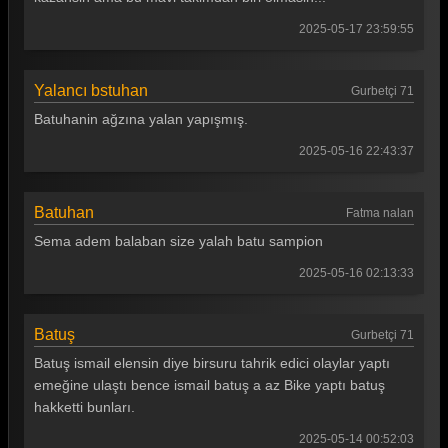
Survivor 2025 54. Bölüm
2025-05-17 23:59:55
Survivor 2025 53. Bölüm
Survivor 2025 52. Bölüm
Yalancı bstuhan
Gurbetçi 71
Survivor 2025 51. Bölüm
Batuhanin ağzına yalan yapışmış.
Survivor 2025 50. Bölüm
2025-05-16 22:43:37
Survivor 2025 49. Bölüm
Batuhan
Fatma nalan
Survivor 2025 48. Bölüm
Sema adem balaban size yalah batu sampion
Survivor 2025 47. Bölüm
2025-05-16 02:13:33
Survivor 2025 46. Bölüm
Survivor 2025 45. Bölüm
Batuş
Gurbetçi 71
Batuş ismail elensin diye birsuru tahrik edici olaylar yaptı
Survivor 2025 44. Bölüm
emeğine ulaştı bence ismail batuş a az Bike yaptı batuş
Survivor 2025 43. Bölüm
hakketti bunları.
Survivor 2025 42. Bölüm
2025-05-14 00:52:03