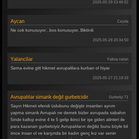
Survivor 2025 79. Bölüm
2025-05-29 23:46:02
Survivor 2025 78. Bölüm
Aycan
Ceyda
Survivor 2025 77. Bölüm
Ne cok konusuyor...bos konusuyor..Biktirdi
Survivor 2025 76. Bölüm
2025-05-29 20:34:50
Survivor 2025 75. Bölüm
Survivor 2025 74. Bölüm
Yalancilar
Fatma nalan
Survivor 2025 73. Bölüm
Sema evine gitt hikmet avrupalilara kurban ol hiyar
2025-05-27 21:19:33
Survivor 2025 72. Bölüm
Survivor 2025 71. Bölüm
Avrupalılar simarik değil gurbetcidir
Gurbetçi 71
Survivor 2025 70. Bölüm
Sayın Hikmet efendi üslubunu değiştir insanları ayrım
Survivor 2025 69. Bölüm
yapma simarik Avrupalı ne demek bizler avrupada sabahın
5inde kalkıp evine 4 te 5 gelip ikinci bir işe giden alinteri ile
Survivor 2025 68. Bölüm
para kazanan gurbetciyiz Avrupalıların değiliz bunu böyle bil
önce insan ol ve karşında bir kadın genç kız var senin
Survivor 2025 67. Bölüm