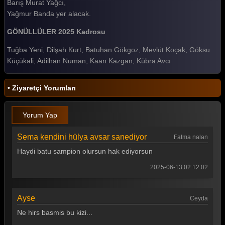
Barış Murat Yağcı,
Survivor 2025 91. Bölüm
Yağmur Banda yer alacak.
Survivor 2025 90. Bölüm
GÖNÜLLÜLER 2025 Kadrosu
Survivor 2025 89. Bölüm
Tuğba Yeni, Dilşah Kurt, Batuhan Gökgoz, Mevlüt Koçak, Göksu
Küçükali, Adilhan Numan, Kaan Kazgan, Kübra Avcı
Survivor 2025 88. Bölüm
Survivor 2025 87. Bölüm
• Ziyaretçi Yorumları
Survivor 2025 86. Bölüm
Yorum Yap
Survivor 2025 85. Bölüm
Survivor 2025 84. Bölüm
Sema kendini hülya avsar sanediyor
Fatma nalan
Haydi batu sampion olursun hak ediyorsun
Survivor 2025 83. Bölüm
2025-06-13 02:12:02
Survivor 2025 82. Bölüm
Survivor 2025 81. Bölüm
Ayse
Ceyda
Survivor 2025 80. Bölüm
Ne hirs basmis bu kizi...