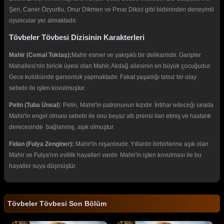
Şen, Caner Özyurtlu, Onur Dikmen ve Pınar Dikici gibi birbirinden deneyimli
oyuncular yer almaktadır.
Tövbeler Tövbesi Dizisinin Karakterleri
Mahir (Cemal Toktaş):
Mahir esmer ve yakışıklı bir delikanlıdır. Garipler
Mahallesi'nin biricik üyesi olan Mahir, Akdağ ailesinin en büyük çocuğudur.
Gece kulübünde garsonluk yapmaktadır. Fakat yaşadığı tatsız bir olay
sebebi ile işten kovulmuştur.
Pelin (Tuba Ünsal
): Pelin, Mahir'in patronunun kızıdır. İntihar edeceği sırada
Mahir'in engel olması sebebi ile onu beyaz atlı prensi ilan etmiş ve hastalık
derecesinde bağlanmış, aşık olmuştur.
Fidan (Fulya Zenginer):
Mahir'in nişanlısıdır. Yıllardır birbirlerine aşık olan
Mahir ve Fulya'nın evlilik hayalleri vardır. Mahir'in işten kovulması ile bu
hayaller suya düşmüştür.
Tövbeler Tövbesi Son Bölüm