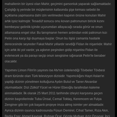
mahallenin bir üyesi olan Mahir, geçimini garsonluk yaparak sağlamaktadır.
Çalıştığı iş yerinde bir müşterisinin kafasında şişe kırması sebebi ile
açıklama yapmasına dahi izin verilmeden kapının önüne konulan Mahir
artık işsiz kalmıştır. Tesadüf sonucu onu kovan patronunun biricik kızını
bembeyaz gelinlik içinde uçurumdan atlayacağı sırada görür ve onun
atlamasına engel olur. Bu tanışmanın hemen ardından eski patronun kızı
Pelin ona karşı ilgi duymaya başlar. Onun bu ilgisi zamanla hastalık
derecesinde seyreder Fakat Mahir yıllardır sevdiği Fidan ile nişanlıdır. Mahir
için artık iki yol vardır; ya aşkının peşinden gidip nişanlısı Fidan ile
evlenecek ya da parayı seçip onun sevgisine sığınarak Pelin'le beraber
olacaktır.
Yapımını Limon Film'in yayınını ise Atv'nin üstelendiği Tövbeler Tövbesi
dram türünde olan Türk televizyon dizisidir. Yapımcılığını Hayri Aslan'ın
yaptığı dizinin yönetmen koltuğuna Aydın Bulut ve Taner Akvardar
oturmaktadır. Dizi Zülküf Yücel ve Hürer Ebeoğlu tarafından kaleme
alınmaktadır. İlk olarak 25 Mart 2011 tarihinde izleyici karşısına geçen
dizinin başrollerinde Tuba Ünsal, Cemal Toktaş, Keremcem ve Fulya
Zenginer gibi bir çok başarılı projeye imza atmış isimler yer almaktadır.
Ayrıca dizinin oyuncu kadrosunda Füsun Demirel, Cihat Tamer, Rıza Akın,
Bedia Ener, Ahmet Kaynak, Ruhsar Öcal, Gözde Mutluer, Aziz Özuysal, İnci