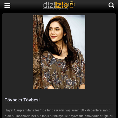
DİZİ İZLE
AKTİF DİZİLER
SON EKLENEN DİZİLER
TÜM DİZİLER
MACERA
KOMEDİ
DUYGUSAL
TARİHİ
TV SHOW
Tövbeler Tövbesi
GENÇLİK
Hayat Garipler Mahallesi'nde bir başkadır. Yaşlarının 10 katı dertlere sahip
DİZİ HABERLERİ
olan bu insanların her biri farklı bir hikaye ile hayata tutunmaktadırlar. İşte bu