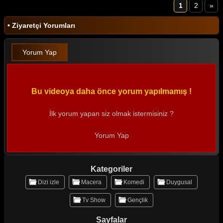
1
2
»
• Ziyaretçi Yorumları
Yorum Yap
Bu videoya daha önce yorum yapılmamış !
İlk yorum yapan siz olmak istermisiniz ?
Yorum Yap
Kategoriler
Dizi izle
Macera
Komedi
Duygusal
Tv Show
Gençlik
Sayfalar