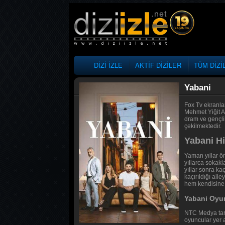
DİZİ İZLE
AKTİF DİZİLER
TÜM DİZİ
Yabani
Fox Tv ekranla
Mehmet Yiğit A
dram ve gençli
çekilmektedir.
Yabani H
Yaman yıllar ö
yıllarca sokak
yıllar sonra ka
kaçırıldığı ai
hem kendisine 
Yabani Oyun
NTC Medya tara
oyuncular yer 