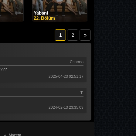
Yabani
22. Bölüm
1
2
»
Chamss
️????
2025-04-23 02:51:17
Tt
2024-02-13 23:35:03
Macera