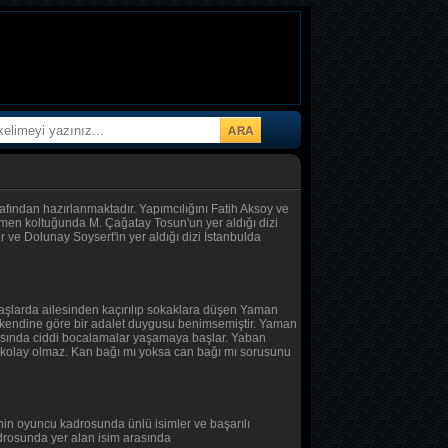
fından hazırlanmaktadır. Yapımcılığını Fatih Aksoy ve
etmen koltuğunda M. Çağatay Tosun'un yer aldığı dizi
 ve Dolunay Soysert'in yer aldığı dizi İstanbulda
aşlarda ailesinden kaçırılıp sokaklara düşen Yaman
 kendine göre bir adalet duygusu benimsemiştir. Yaman
 arasında ciddi bocalamalar yaşamaya başlar. Yaban
e kolay olmaz. Kan bağı mı yoksa can bağı mı sorusunu
in oyuncu kadrosunda ünlü isimler ve başarılı
drosunda yer alan isim arasında