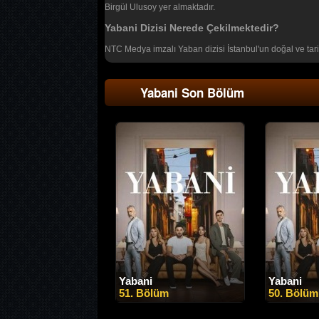
Birgül Ulusoy yer almaktadır.
Yabani Dizisi Nerede Çekilmektedir?
NTC Medya imzalı Yaban dizisi İstanbul'un doğal ve tari
Yabani Son Bölüm
Yabani
Yabani
51. Bölüm
50. Bölüm