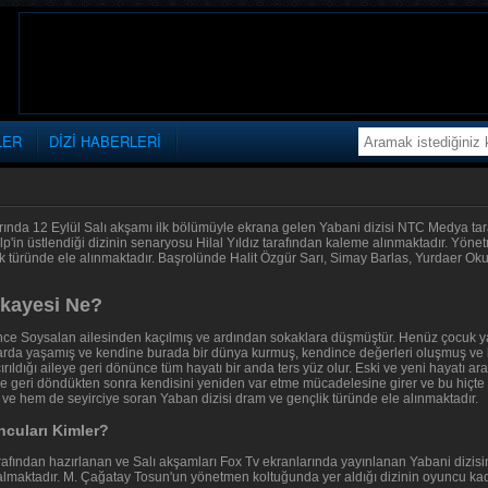
LER
DİZİ HABERLERİ
rında 12 Eylül Salı akşamı ilk bölümüyle ekrana gelen Yabani dizisi NTC Medya tara
lp'in üstlendiği dizinin senaryosu Hilal Yıldız tarafından kaleme alınmaktadır. Yön
k türünde ele alınmaktadır. Başrolünde Halit Özgür Sarı, Simay Barlas, Yurdaer Okur
ikayesi Ne?
nce Soysalan ailesinden kaçılmış ve ardından sokaklara düşmüştür. Henüz çocuk y
larda yaşamış ve kendine burada bir dünya kurmuş, kendince değerleri oluşmuş ve
çırıldığı aileye geri dönünce tüm hayatı bir anda ters yüz olur. Eski ve yeni hayatı
leye geri döndükten sonra kendisini yeniden var etme mücadelesine girer ve bu hiçt
ve hem de seyirciye soran Yaban dizisi dram ve gençlik türünde ele alınmaktadır.
cuları Kimler?
fından hazırlanan ve Salı akşamları Fox Tv ekranlarında yayınlanan Yabani dizisin
almaktadır. M. Çağatay Tosun'un yönetmen koltuğunda yer aldığı dizinin oyuncu ka