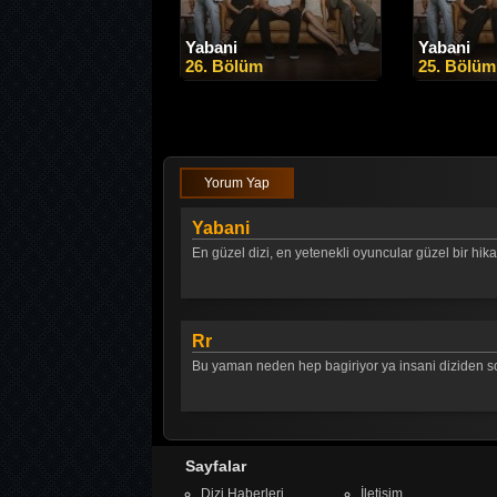
Yabani
Yabani
26. Bölüm
25. Bölüm
Yorum Yap
Yabani
En güzel dizi, en yetenekli oyuncular güzel bir hi
Rr
Bu yaman neden hep bagiriyor ya insani diziden s
Sayfalar
Dizi Haberleri
İletişim