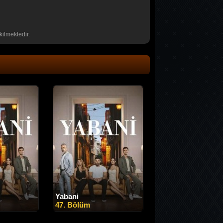
kilmektedir.
Yabani
47. Bölüm