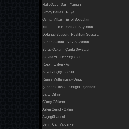
Halit Özgür Sarı - Yaman
Simay Barlas - Rüya
Osman Alkaş - Eşref Soysalan
Yurdaer Okur - Serhan Soysalan
Dolunay Soysert - Neslihan Soysalan
Bertan Asllani - Alaz Soysalan
Seray Özkan - Çağla Soysalan
Aleyna Al - Ece Soysalan
Rojbin Erden - Asi
Sezer Arıçay - Cesur
Ramiz Mullamusa - Umut
Şebnem Hassanisoughi - Şebnem
Bartu Dilmen
Güray Görkem
Aşkın Şenol - Salim
Ayşegül Ünsal
Selim Can Yalçın ve