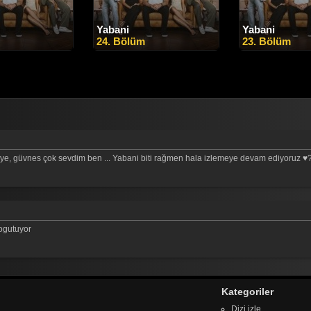
Yabani
Yabani
24. Bölüm
23. Bölüm
kaye, güvnes çok sevdim ben ... Yabani biti rağmen hala izlemeye devam ediyoruz ♥
ogutuyor
Kategoriler
Dizi izle