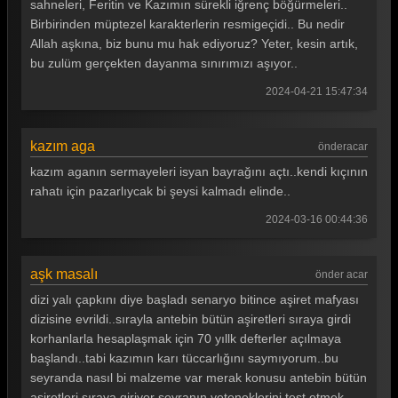
sahneleri, Feritin ve Kazımın sürekli iğrenç böğürmeleri..
Birbirinden müptezel karakterlerin resmigeçidi.. Bu nedir
Allah aşkına, biz bunu mu hak ediyoruz? Yeter, kesin artık,
bu zulüm gerçekten dayanma sınırımızı aşıyor..
2024-04-21 15:47:34
kazım aga
önderacar
kazım aganın sermayeleri isyan bayrağını açtı..kendi kıçının
rahatı için pazarlıycak bi şeysi kalmadı elinde..
2024-03-16 00:44:36
aşk masalı
önder acar
dizi yalı çapkını diye başladı senaryo bitince aşiret mafyası
dizisine evrildi..sırayla antebin bütün aşiretleri sıraya girdi
korhanlarla hesaplaşmak için 70 yıllk defterler açılmaya
başlandı..tabi kazımın karı tüccarlığını saymıyorum..bu
seyranda nasıl bi malzeme var merak konusu antebin bütün
aşiretleri sıraya giriyor seyranın yeteneklerini test etmek