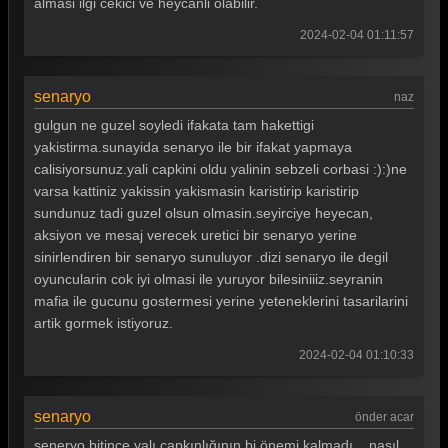
almasi ilgi cekici ve heycanli olabilir.
2024-02-04 01:11:57
senaryo
naz
gulgun ne guzel soyledi ifakata tam hakettigi
yakistirma.sunayida senaryo ile bir ifakat yapmaya
calisiyorsunuz.yali capkini oldu yalinin sebzeli corbasi :):)ne
varsa kattiniz yakissin yakismasin karistirip karistirip
sundunuz tadi guzel olsun olmasin.seyirciye heyecan,
aksiyon ve mesaj verecek uretici bir senaryo yerine
sinirlendiren bir senaryo sunuluyor .dizi senaryo ile degil
oyuncularin cok iyi olmasi ile yuruyor bilesiniiiz.seyranin
mafia ile gucunu gostermesi yerine yeteneklerini tasarilarini
artik gormek istiyoruz.
2024-02-04 01:10:33
senaryo
önder acar
seneryo bitince yalı çapkınlığının bi önemi kalmadı ...nasıl