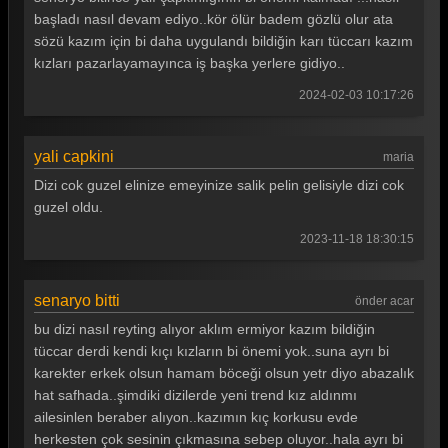
başladı nasıl devam ediyo..kör ölür badem gözlü olur ata
sözü kazım için bi daha uygulandı bildiğin karı tüccarı kazım
kızları pazarlayamayınca iş başka yerlere gidiyo..
2024-02-03 10:17:26
yali capkini
maria
Dizi cok guzel elinize emeyinize salik pelin gelisiyle dizi cok
guzel oldu.
2023-11-18 18:30:15
senaryo bitti
önder acar
bu dizi nasıl reyting alıyor aklım ermiyor kazım bildiğin
tüccar derdi kendi kıçı kızların bi önemi yok..suna ayrı bi
karekter erkek olsun hamam böceği olsun yetr diyo abazalık
hat safhada..şimdiki dizilerde yeni trend kız aldınmı
ailesinlen beraber alıyon..kazımın kıç korkusu evde
herkesten çok sesinin çıkmasına sebep oluyor..hala ayrı bi