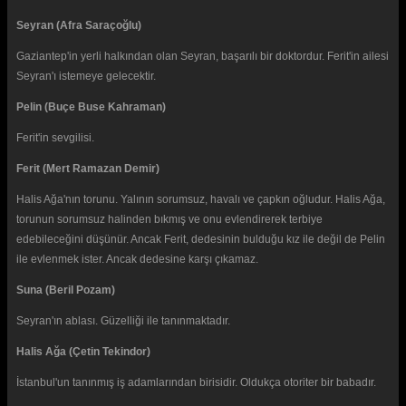
Seyran (Afra Saraçoğlu)
Gaziantep'in yerli halkından olan Seyran, başarılı bir doktordur. Ferit'in ailesi
Seyran'ı istemeye gelecektir.
Pelin (Buçe Buse Kahraman)
Ferit'in sevgilisi.
Ferit (Mert Ramazan Demir)
Halis Ağa'nın torunu. Yalının sorumsuz, havalı ve çapkın oğludur. Halis Ağa,
torunun sorumsuz halinden bıkmış ve onu evlendirerek terbiye
edebileceğini düşünür. Ancak Ferit, dedesinin bulduğu kız ile değil de Pelin
ile evlenmek ister. Ancak dedesine karşı çıkamaz.
Suna (Beril Pozam)
Seyran'ın ablası. Güzelliği ile tanınmaktadır.
Halis Ağa (Çetin Tekindor)
İstanbul'un tanınmış iş adamlarından birisidir. Oldukça otoriter bir babadır.