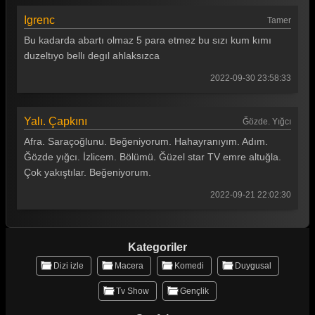
Igrenc
Tamer
Bu kadarda abartı olmaz 5 para etmez bu sızı kum kımı
duzeltıyo bellı degıl ahlaksızca
2022-09-30 23:58:33
Yalı. Çapkını
Ğözde. Yığcı
Afra. Saraçoğlunu. Beğeniyorum. Hahayranıyım. Adım.
Ğözde yığcı. İzlicem. Bölümü. Ğüzel star TV emre altuğla.
Çok yakıştılar. Beğeniyorum.
2022-09-21 22:02:30
Kategoriler
Dizi izle
Macera
Komedi
Duygusal
Tv Show
Gençlik