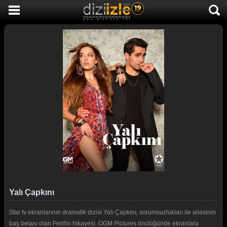
DİZİ İZLE
AKTİF DİZİLER
SON EKLENEN DİZİLER
TÜM DİZİLER
MACERA
KOMEDİ
DUYGUSAL
TARİHİ
TV SHOW
Yalı Çapkını
GENÇLİK
Star tv ekranlarının dramatik dizisi Yalı Çapkını, sorumsuzlukları ile ailesinin
DİZİ HABERLERİ
baş belası olan Ferit'in hikayesi. OGM Pictures önclüğünde ekranlara