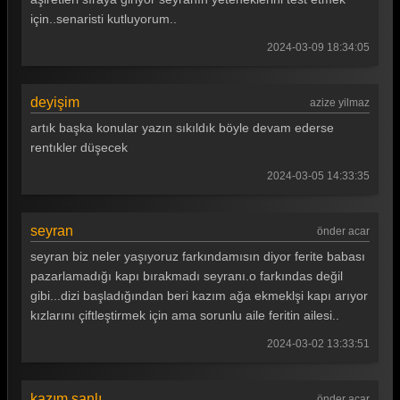
için..senaristi kutluyorum..
2024-03-09 18:34:05
deyişim
azize yilmaz
artık başka konular yazın sıkıldık böyle devam ederse
rentıkler düşecek
2024-03-05 14:33:35
seyran
önder acar
seyran biz neler yaşıyoruz farkındamısın diyor ferite babası
pazarlamadığı kapı bırakmadı seyranı.o farkındas değil
gibi...dizi başladığından beri kazım ağa ekmeklşi kapı arıyor
kızlarını çiftleştirmek için ama sorunlu aile feritin ailesi..
2024-03-02 13:33:51
kazım şanlı
önder acar