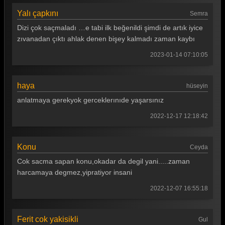
Yalı çapkını
Semra
Dizi çok saçmaladı …e tabi ilk beğenildi şimdi de artık iyice
zıvanadan çıktı ahlak denen bişey kalmadı zaman kaybı
2023-01-14 07:10:05
haya
hüseyin
anlatmaya gerekyok gerceklerınıde yaşarsınız
2022-12-17 12:18:42
Konu
Ceyda
Cok sacma sapan konu,okadar da degil yani.....zaman
harcamaya degmez,yipratiyor insani
2022-12-07 16:55:18
Ferit cok yakisikli
Gul