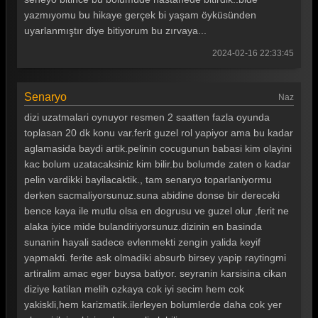
yazmıyomu bu hikaye gerçek bi yaşam öyküsünden
uyarlanmıştır diye bitiyorum bu zırvaya...
2024-02-16 22:33:45
Senaryo
Naz
dizi uzatmalari oynuyor resmen 2 saatten fazla oyunda
toplasan 20 dk konu var.ferit guzel rol yapiyor ama bu kadar
aglamasida baydi artik.pelinin cocugunun babasi kim olayini
kac bolum uzatacaksiniz kim bilir.bu bolumde zaten o kadar
pelin vardikki bayilacaktik., tam senaryo toparlaniyormu
derken sacmaliyorsunuz.suna abidine donse bir dereceki
bence kaya ile mutlu olsa en dogrusu ve guzel olur ,ferit ne
alaka iyice mide bulandiriyorsunuz.dizinin en basinda
sunanin hayali sadece evlenmekti zengin yalida keyif
yapmakti. ferite ask olmadiki absurb birsey yapip raytingmi
artiralim amac eger buysa batiyor. seyranin karsisina cikan
diziye katilan melih ozkaya cok iyi secim hem cok
yakiskli,hem karizmatik.ilerleyen bolumlerde daha cok yer