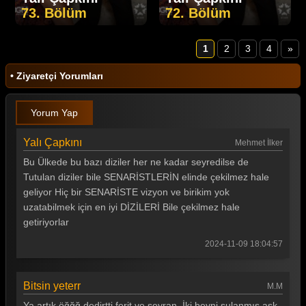
73. Bölüm
72. Bölüm
1
2
3
4
»
• Ziyaretçi Yorumları
Yorum Yap
Yalı Çapkını
Mehmet İlker
Bu Ülkede bu bazı diziler her ne kadar seyredilse de
Tutulan diziler bile SENARİSTLERİN elinde çekilmez hale
geliyor Hiç bir SENARİSTE vizyon ve birikim yok
uzatabilmek için en iyi DİZİLERİ Bile çekilmez hale
getiriyorlar
2024-11-09 18:04:57
Bitsin yeterr
M.M
Ya artık öğğğ dedirtti ferit ve seyran. İki beyni sulanmış,aşk