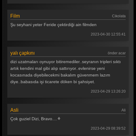
Film
Cikolata
Şu seyhani yeter Feride çektirdiği ain filmden
2023-04-30 12:55:41
yalı çapkını
önder acar
dizi uzatmaları oynuyor bitiremediler..seyranın tripleri sıktı
artık kendini mal gibi alıp sattırıyor..evlenirse yeni
kocasınada diyebilecekmi bakalım güvenmem lazım
diye..babasıda işi ticarete döken bi şahsiyet.
2023-04-29 13:26:20
Asli
Ali
Çok guziel Dizi, Bravo....⚘
2023-04-29 08:39:52