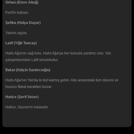
Orhan (Emre Altuğ)
Ferit'in babası.
Şefika (Hülya Duyar)
Yalının aşçısı.
Latif (Yiğit Tuncay)
Halis Ağa'nın sağ kolu. Halis Ağa'ya her konuda yardmcı olur. Yalı
çalışanlarından Latif sorumludur.
İfakat (Gülçin Santırcıoğlu)
Halis Ağa'nın Yalı'da ki dul kalmış gelini. Aile arasındaki tüm düzeni ve
huzuru İfakat karakteri bozar.
Hatice (Şerif Sezer)
Hatice, Seyran'ın halasıdır.