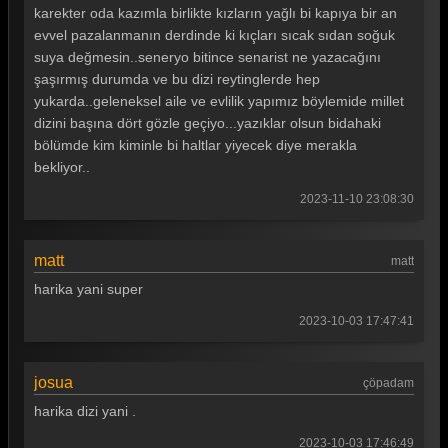
karekter oda kazımla birlikte kızların yağlı bi kapıya bir an
evvel pazalanmanın derdinde ki kıçları sıcak sıdan soğuk
suya değmesin..seneryo bitince senarist ne yazacağını
şaşırmış durumda ve bu dizi reytinglerde hep
yukarda..geleneksel aile ve evlilik yapımız böylemide millet
dizini başına dört gözle geçiyo...yazıklar olsun bidahaki
bölümde kim kiminle bi haltlar yiyecek diye merakla
bekliyor..
2023-11-10 23:08:30
matt
matt
harika yani super
2023-10-03 17:47:41
josua
çöpadam
harika dizi yani .
2023-10-03 17:46:49