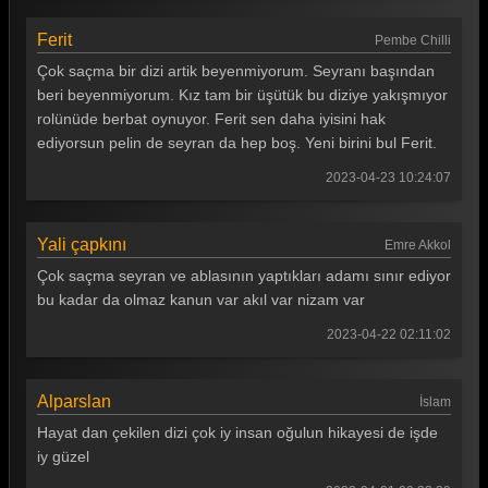
Ferit
Pembe Chilli
Çok saçma bir dizi artik beyenmiyorum. Seyranı başından
beri beyenmiyorum. Kız tam bir üşütük bu diziye yakışmıyor
rolünüde berbat oynuyor. Ferit sen daha iyisini hak
ediyorsun pelin de seyran da hep boş. Yeni birini bul Ferit.
2023-04-23 10:24:07
Yali çapkını
Emre Akkol
Çok saçma seyran ve ablasının yaptıkları adamı sınır ediyor
bu kadar da olmaz kanun var akıl var nizam var
2023-04-22 02:11:02
Alparslan
İslam
Hayat dan çekilen dizi çok iy insan oğulun hikayesi de işde
iy güzel