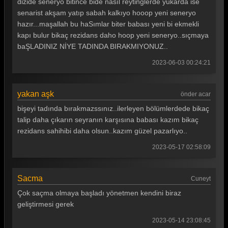
dizide seneryo bitince bide nasıl reytinglerde yukarda ise
senarist akşam yatıp sabah kalkıyo hooop yeni seneryo
hazır...maşallah bu haSımlar biter babası yeni bi ekmekli
kapı bulur bikaç rezidans daho hoop yeni seneryo..sıçmaya
baŞLADINIZ NİYE TADINDA BIRAKMIYONUZ..
2023-06-03 00:24:21
yakan aşk
önder acar
bişeyi tadında bırakmazssınız..ilerleyen bölümlerdede bikaç
talip daha çıkarın seyranın karşısına babası kazım bikaç
rezidans sahihibi daha olsun..kazım güzel pazarlıyo..
2023-05-17 02:58:09
Sacma
Cuneyt
Çok saçma olmaya başladı yönetmen kendini biraz
geliştirmesi gerek
2023-05-14 23:08:45