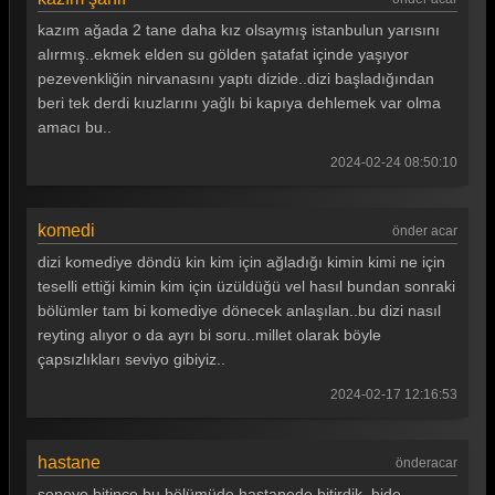
kazım ağada 2 tane daha kız olsaymış istanbulun yarısını
alırmış..ekmek elden su gölden şatafat içinde yaşıyor
pezevenkliğin nirvanasını yaptı dizide..dizi başladığından
beri tek derdi kıuzlarını yağlı bi kapıya dehlemek var olma
amacı bu..
2024-02-24 08:50:10
komedi
önder acar
dizi komediye döndü kin kim için ağladığı kimin kimi ne için
teselli ettiği kimin kim için üzüldüğü vel hasıl bundan sonraki
bölümler tam bi komediye dönecek anlaşılan..bu dizi nasıl
reyting alıyor o da ayrı bi soru..millet olarak böyle
çapsızlıkları seviyo gibiyiz..
2024-02-17 12:16:53
hastane
önderacar
seneyo bitince bu bölümüde hastanede bitirdik..bide