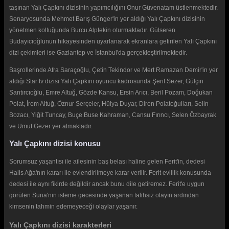
taşınan Yalı Çapkını dizisinin yapımcılığını Onur Güvenatam üstlenmektedir.
Senaryosunda Mehmet Barış Günger'in yer aldığı Yalı Çapkını dizisinin
yönetmen koltuğunda Burcu Alptekin oturmaktadır. Gülseren
Budayıcıoğlunun hikayesinden uyarlanarak ekranlara getirilen Yalı Çapkını
dizi çekimleri ise Gaziantep ve İstanbul'da gerçekleştirilmektedir.
Başrollerinde Afra Saraçoğlu, Çetin Tekindor ve Mert Ramazan Demir'in yer
aldığı Star tv dizisi Yalı Çapkını oyuncu kadrosunda Şerif Sezer, Gülçin
Santırcıoğlu, Emre Altuğ, Gözde Kansu, Ersin Arıcı, Beril Pozam, Doğukan
Polat, İrem Altuğ, Öznur Serçeler, Hülya Duyar, Diren Polatoğulları, Selin
Bozacı, Yiğit Tuncay, Buçe Buse Kahraman, Cansu Fırıncı, Selen Özbayrak
ve Umut Gezer yer almaktadır.
Yalı Çapkını dizisi konusu
Sorumsuz yaşantısı ile ailesinin baş belası haline gelen Ferit'in, dedesi
Halis Ağa'nın kararı ile evlendirilmeye karar verilir. Ferit evlilik konusunda
dedesi ile aynı fikirde değildir ancak bunu dile getiremez. Ferit'e uygun
görülen Suna'nın isteme gecesinde yaşanan talihsiz olayın ardından
kimsenin tahmin edemeyeceği olaylar yaşanır.
Yalı Çapkını dizisi karakterleri