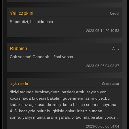
Yali capkini
Ozgul
Süper dizi, hic bidmesin
2023-05-14 20:40:53
Rubbish
Amy
Cok sacma! Coooook .. final yapsa
2023-05-06 04:03:37
aşk nedir
önder acar
diziyi tadında bıraksaydınız..başladı artık..seyran yeni
kocasınada bi desin bakalım güvenmem lazım diye..bu
kadar naz aşık usandırırmış..konu bitince senarist seyrana
4. 5. kocayıda bulur bu gidişle onları izleriz bundan
sonra..yalıyı mumla arar inşallah..bi tadında bırakmıyonuz..
2023-05-06 00:54:04