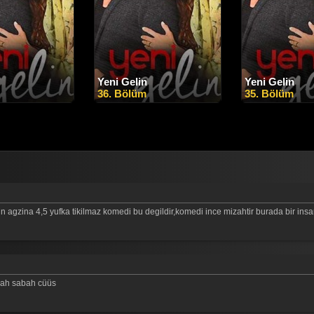
Yeni Gelin
Yeni Gelin
36. Bölüm
35. Bölüm
in agzina 4,5 yufka tikilmaz komedi bu degildir,komedi ince mizahtir burada bir in
bah sabah cüüs