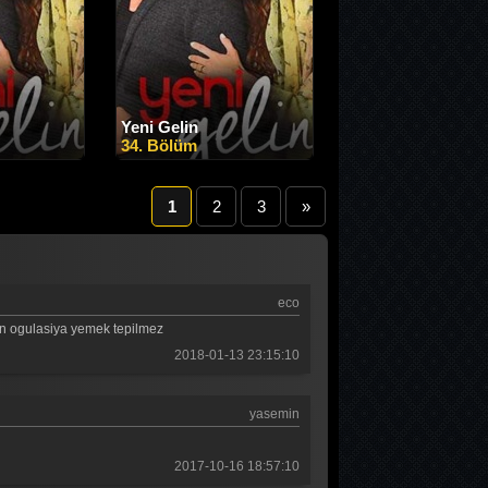
Yeni Gelin
34. Bölüm
1
2
3
»
eco
san ogulasiya yemek tepilmez
2018-01-13 23:15:10
yasemin
2017-10-16 18:57:10