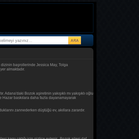
 dizinin başrollerinde Jessica May, Tolga
yer almaktadır.
. Adana'daki Bozok aşiretinin yakışıklı mı yakışıklı oğlu
lla ve Hazar baskılara daha fazla dayanamayarak
duklarını zannederken düştüğü ev, akıllara zarardır.
esi karşı çıktığı için gizlice evlenir. Bozok ailesi daf