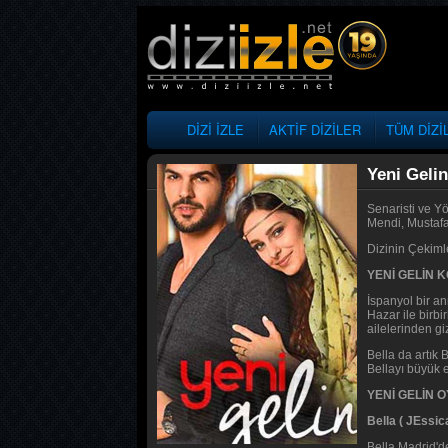
DİZİ İZLE
AKTİF DİZİLER
TÜM DİZİ
Yeni Gelin
Senaristi ve Yö
Mendi, Mustafa
Dizinin Çekiml
YENİ GELİN 
İspanyol bir an
Hazar ile birbi
ailelerinden giz
Bella da artık 
Bellayı büyük e
YENİ GELİN
Bella ( JEssic
Bella Madrid'de 