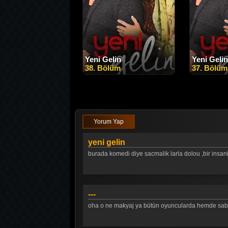
Yeni Gelin
Yeni Gelin
38. Bölüm
37. Bölüm
Yorum Yap
yeni gelin
burada komedi diye sacmalik larla dolou ,bir insan
---
oha o ne makyaj ya bütün oyuncularda hemde sa