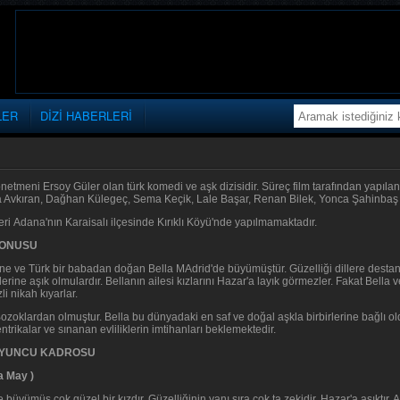
LER
DİZİ HABERLERİ
netmeni Ersoy Güler olan türk komedi ve aşk dizisidir. Süreç film tarafından yapılan
 Avkıran, Dağhan Külegeç, Sema Keçik, Lale Başar, Renan Bilek, Yonca Şahinbaş 
eri Adana'nın Karaisalı ilçesinde Kırıklı Köyü'nde yapılmamaktadır.
KONUSU
ne ve Türk bir babadan doğan Bella MAdrid'de büyümüştür. Güzelliği dillere destantır
rlerine aşık olmulardır. Bellanın ailesi kızlarını Hazar'a layık görmezler. Fakat Be
li nikah kıyarlar.
Bozoklardan olmuştur. Bella bu dünyadaki en saf ve doğal aşkla birbirlerine bağlı ol
ntrikalar ve sınanan evliliklerin imtihanları beklemektedir.
 OYUNCU KADROSU
a May )
büyümüş çok güzel bir kızdır. Güzelliğinin yanı sıra çok ta zekidir. Hazar'a aşıktır. Ail