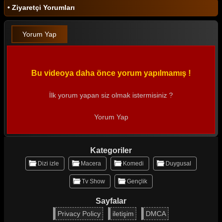
• Ziyaretçi Yorumları
Yorum Yap
Bu videoya daha önce yorum yapılmamış !
İlk yorum yapan siz olmak istermisiniz ?
Yorum Yap
Kategoriler
Dizi izle
Macera
Komedi
Duygusal
Tv Show
Gençlik
Sayfalar
Privacy Policy
iletişim
DMCA