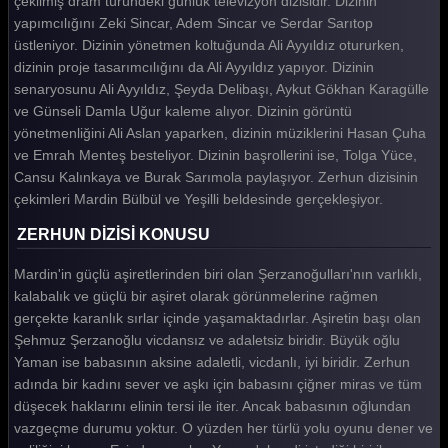
çekilmiş dram türündeki günlük televizyon dizisidir. Dizinin
yapımcılığını Zeki Sincar, Adem Sincar ve Serdar Sarıtop
Zerhun 19. Bölüm
üstleniyor. Dizinin yönetmen koltuğunda Ali Ayyıldız otururken,
Zerhun 18. Bölüm
dizinin proje tasarımcılığını da Ali Ayyıldız yapıyor. Dizinin
senaryosunu Ali Ayyıldız, Şeyda Delibaşı, Aykut Gökhan Karagülle
Zerhun 17. Bölüm
ve Günseli Damla Uğur kaleme alıyor. Dizinin görüntü
yönetmenliğini Ali Aslan yaparken, dizinin müziklerini Hasan Çuha
Zerhun 16. Bölüm
ve Emrah Menteş besteliyor. Dizinin başrollerini ise, Tolga Yüce,
Zerhun 15. Bölüm
Cansu Kalınkaya ve Burak Sarımola paylaşıyor. Zerhun dizisinin
çekimleri Mardin Bülbül ve Yeşilli beldesinde gerçekleşiyor.
Zerhun 14. Bölüm
ZERHUN DİZİSİ KONUSU
Zerhun 13. Bölüm
Mardin'in güçlü aşiretlerinden biri olan Şerzanoğulları'nın varlıklı,
Zerhun 12. Bölüm
kalabalık ve güçlü bir aşiret olarak görünmelerine rağmen
Zerhun 11. Bölüm
gerçekte karanlık sırlar içinde yaşamaktadırlar. Aşiretin başı olan
Şehmuz Şerzanoğlu vicdansız ve adaletsiz biridir. Büyük oğlu
Zerhun 10. Bölüm
Yaman ise babasının aksine adaletli, vicdanlı, iyi biridir. Zerhun
adında bir kadını sever ve aşkı için babasını çiğner miras ve tüm
Zerhun 9. Bölüm
düşecek haklarını elinin tersi ile iter. Ancak babasının oğlundan
Zerhun 8. Bölüm
vazgeçme durumu yoktur. O yüzden her türlü yolu oyunu dener ve