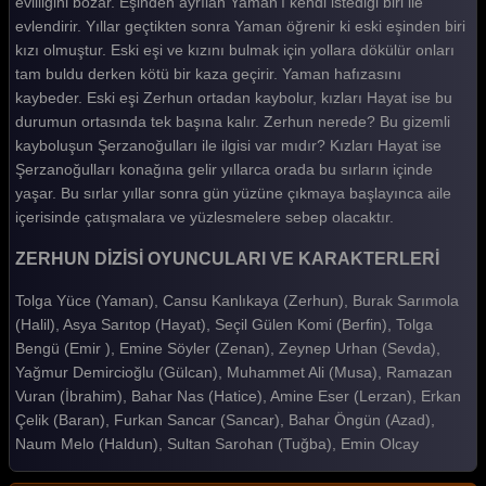
evliliğini bozar. Eşinden ayrılan Yaman'ı kendi istediği biri ile
Zerhun 7. Bölüm
evlendirir. Yıllar geçtikten sonra Yaman öğrenir ki eski eşinden biri
kızı olmuştur. Eski eşi ve kızını bulmak için yollara dökülür onları
Zerhun 6. Bölüm
tam buldu derken kötü bir kaza geçirir. Yaman hafızasını
Zerhun 5. Bölüm
kaybeder. Eski eşi Zerhun ortadan kaybolur, kızları Hayat ise bu
durumun ortasında tek başına kalır. Zerhun nerede? Bu gizemli
Zerhun 4. Bölüm
kayboluşun Şerzanoğulları ile ilgisi var mıdır? Kızları Hayat ise
Şerzanoğulları konağına gelir yıllarca orada bu sırların içinde
Zerhun 3. Bölüm
yaşar. Bu sırlar yıllar sonra gün yüzüne çıkmaya başlayınca aile
Zerhun 2. Bölüm
içerisinde çatışmalara ve yüzlesmelere sebep olacaktır.
Zerhun 1. Bölüm
ZERHUN DİZİSİ OYUNCULARI VE KARAKTERLERİ
Tüm Bölümleri Göster
Tolga Yüce (Yaman), Cansu Kanlıkaya (Zerhun), Burak Sarımola
(Halil), Asya Sarıtop (Hayat), Seçil Gülen Komi (Berfin), Tolga
Bengü (Emir ), Emine Söyler (Zenan), Zeynep Urhan (Sevda),
Yağmur Demircioğlu (Gülcan), Muhammet Ali (Musa), Ramazan
Vuran (İbrahim), Bahar Nas (Hatice), Amine Eser (Lerzan), Erkan
Çelik (Baran), Furkan Sancar (Sancar), Bahar Öngün (Azad),
Naum Melo (Haldun), Sultan Sarohan (Tuğba), Emin Olcay