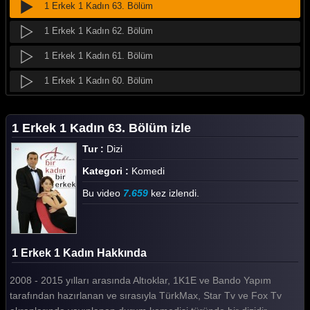
1 Erkek 1 Kadın 63. Bölüm
1 Erkek 1 Kadın 62. Bölüm
1 Erkek 1 Kadın 61. Bölüm
1 Erkek 1 Kadın 60. Bölüm
1 Erkek 1 Kadın 59. Bölüm
1 Erkek 1 Kadın 63. Bölüm izle
1 Erkek 1 Kadın 58. Bölüm
Tur :
Dizi
1 Erkek 1 Kadın 57. Bölüm
Kategori :
Komedi
1 Erkek 1 Kadın 56. Bölüm
Bu video
7.659
kez izlendi.
1 Erkek 1 Kadın 55. Bölüm
1 Erkek 1 Kadın 54. Bölüm
1 Erkek 1 Kadın Hakkında
1 Erkek 1 Kadın 53. Bölüm
2008 - 2015 yılları arasında Altıoklar, 1K1E ve Bando Yapım
1 Erkek 1 Kadın 52. Bölüm
tarafından hazırlanan ve sırasıyla TürkMax, Star Tv ve Fox Tv
1 Erkek 1 Kadın 51. Bölüm