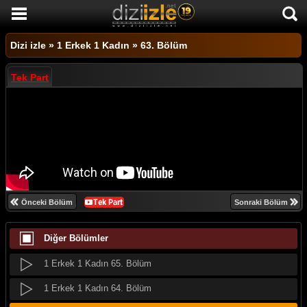
1 Erkek 1 Kadın 75. Bölüm
DİZİ İZLE
1 Erkek 1 Kadın 74. Bölüm
Dizi izle
»
1 Erkek 1 Kadın
»
63. Bölüm
AKTİF DİZİLER
1 Erkek 1 Kadın 73. Bölüm
Tek Part
SON EKLENEN DİZİLER
1 Erkek 1 Kadın 72. Bölüm
TÜM DİZİLER
1 Erkek 1 Kadın 71. Bölüm
MACERA
1 Erkek 1 Kadın 70. Bölüm
KOMEDİ
1 Erkek 1 Kadın 69. Bölüm
DUYGUSAL
1 Erkek 1 Kadın 68. Bölüm
Önceki Bölüm
Sonraki Bölüm
TARİHİ
1 Erkek 1 Kadın 67. Bölüm
Diğer Bölümler
TV SHOW
1 Erkek 1 Kadın 66. Bölüm
GENÇLİK
1 Erkek 1 Kadın 65. Bölüm
DİZİ HABERLERİ
1 Erkek 1 Kadın 64. Bölüm