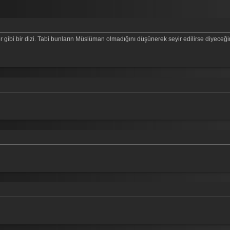
ibi bir dizi. Tabi bunların Müslüman olmadığını düşünerek seyir edilirse diyeceğ