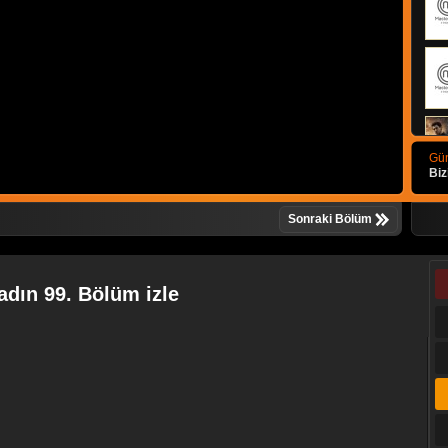
Gün
Biz
Sonraki Bölüm
adın 99. Bölüm izle