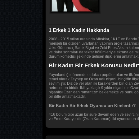
1 Erkek 1 Kadın Hakkında
2008 - 2015 yılları arasında Altıoklar, 1K1E ve Bando
menşeli bir diziden uyarlanan yapımın proje tasarımc
Utku Gürtunca, Sadık Bigat ve Zeki Enes Akkan kalem
ve daha sonraları da tekrar bölümleriyle ekrana gelmişt
durum komedisi şeklinde gelişen ilişkilerini anlatmakta
Bir Kadın Bir Erkek Konusu Nedir
Yayınlandığı dönemde oldukça popüler olan ve ilk önc
temel olarak Zeynep ve Ozan adlı nişanlı bir çiftin ili
sevilmiştir. Dizide yer alan iki karakterden biri olan 
nefret eden biridir. İkili yaklaşık 9 yıldır nişanlıdır.
nişanlısı Ozan'dan romantizm beklemekte ve bunu göre
bir dille anlatmaktadır.
Bir Kadın Bir Erkek Oyuncuları Kimlerdir?
416 bölüm gibi uzun bir süre devam eden ve seyircinin
ve Emre Karayel'dir (Ozan Karaman). İki oyuncunun d