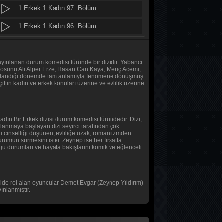
1 Erkek 1 Kadın 97. Bölüm
Baş Başa
2. Bölüm
1 Erkek 1 Kadın 96. Bölüm
1 Erkek 1 Kadın 95. Bölüm
Baş Başa
1. Bölüm
1 Erkek 1 Kadın 94. Bölüm
ayınlanan durum komedisi türünde bir dizidir. Yabancı
yosunu Ali Alper Erze, Hasan Can Kaya, Meriç Acemi,
ayınlandığı dönemde tam anlamıyla fenomene dönüşmüş
MasterChef Türkiye 2026
1 Erkek 1 Kadın 93. Bölüm
iftin kadın ve erkek konuları üzerine ve evlilik üzerine
45. Bölüm
1 Erkek 1 Kadın 92. Bölüm
Sıfır Bir 4 Sezon
1 Erkek 1 Kadın 91. Bölüm
ın Bir Erkek dizisi durum komedisi türündedir. Dizi,
9. Bölüm
ınlanmaya başlayan dizi seyirci tarafından çok
1 Erkek 1 Kadın 90. Bölüm
kli cinselliği düşünen, evliliğe uzak, romantizmden
durumun sürmesini ister. Zeynep ise her fırsatta
u durumları ve hayata bakışlarını komik ve eğlenceli
Asırlık Gece
1 Erkek 1 Kadın 89. Bölüm
7. Bölüm
1 Erkek 1 Kadın 88. Bölüm
Asırlık Gece
izide rol alan oyuncular Demet Evgar (Zeynep Yıldırım)
1 Erkek 1 Kadın 87. Bölüm
nlanmıştır.
6. Bölüm
1 Erkek 1 Kadın 86. Bölüm
MasterChef Türkiye 2026