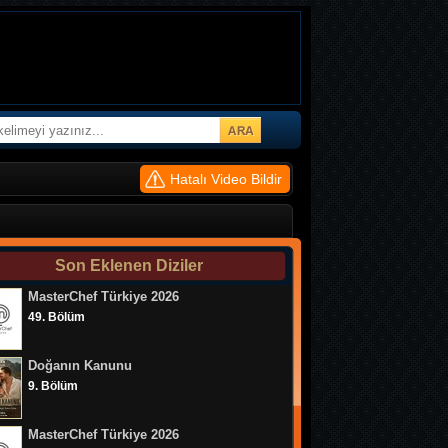
1 Erkek 1 Kadın 122. Bölüm
1 Erkek 1 Kadın 121. Bölüm
1 Erkek 1 Kadın 120. Bölüm
1 Erkek 1 Kadın 119. Bölüm
1 Erkek 1 Kadın 118. Bölüm
Hatalı Video Bildir
1 Erkek 1 Kadın 117. Bölüm
1 Erkek 1 Kadın 116. Bölüm
1 Erkek 1 Kadın 115. Bölüm
Son Eklenen Diziler
MasterChef Türkiye 2026
1 Erkek 1 Kadın 114. Bölüm
49. Bölüm
1 Erkek 1 Kadın 113. Bölüm
Doğanın Kanunu
1 Erkek 1 Kadın 112. Bölüm
9. Bölüm
1 Erkek 1 Kadın 111. Bölüm
MasterChef Türkiye 2026
1 Erkek 1 Kadın 110. Bölüm