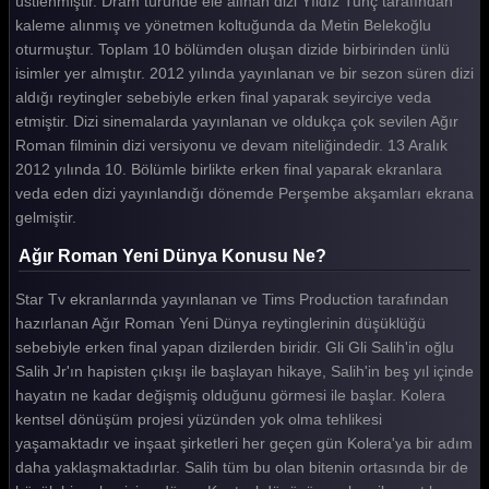
üstlenmiştir. Dram türünde ele alınan dizi Yıldız Tunç tarafından
kaleme alınmış ve yönetmen koltuğunda da Metin Belekoğlu
oturmuştur. Toplam 10 bölümden oluşan dizide birbirinden ünlü
isimler yer almıştır. 2012 yılında yayınlanan ve bir sezon süren dizi
aldığı reytingler sebebiyle erken final yaparak seyirciye veda
etmiştir. Dizi sinemalarda yayınlanan ve oldukça çok sevilen Ağır
Roman filminin dizi versiyonu ve devam niteliğindedir. 13 Aralık
2012 yılında 10. Bölümle birlikte erken final yaparak ekranlara
veda eden dizi yayınlandığı dönemde Perşembe akşamları ekrana
gelmiştir.
Ağır Roman Yeni Dünya Konusu Ne?
Star Tv ekranlarında yayınlanan ve Tims Production tarafından
hazırlanan Ağır Roman Yeni Dünya reytinglerinin düşüklüğü
sebebiyle erken final yapan dizilerden biridir. Gli Gli Salih'in oğlu
Salih Jr'ın hapisten çıkışı ile başlayan hikaye, Salih'in beş yıl içinde
hayatın ne kadar değişmiş olduğunu görmesi ile başlar. Kolera
kentsel dönüşüm projesi yüzünden yok olma tehlikesi
yaşamaktadır ve inşaat şirketleri her geçen gün Kolera'ya bir adım
daha yaklaşmaktadırlar. Salih tüm bu olan bitenin ortasında bir de