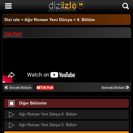
DİZİ İZLE
Dizi izle
»
Ağır Roman Yeni Dünya
»
4. Bölüm
AKTİF DİZİLER
Tek Part
SON EKLENEN DİZİLER
TÜM DİZİLER
MACERA
KOMEDİ
Ağır Roman Yeni Dünya 10. Bölüm
DUYGUSAL
Ağır Roman Yeni Dünya 9. Bölüm
Önceki Bölüm
Sonraki Bölüm
TARİHİ
Ağır Roman Yeni Dünya 8. Bölüm
Diğer Bölümler
TV SHOW
Ağır Roman Yeni Dünya 7. Bölüm
GENÇLİK
Ağır Roman Yeni Dünya 6. Bölüm
DİZİ HABERLERİ
Ağır Roman Yeni Dünya 5. Bölüm