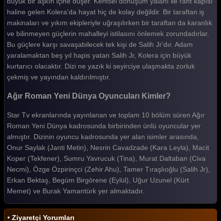
büyük bir aşkın içine düşer. Kentsel dönüşüm yalanı ile rant kapısı
haline gelen Kolera'da hayat hiç de kolay değildir. Bir taraftan iş
makinaları ve yıkım ekipleriyle uğraşılırken bir taraftan da karanlık
ve bilinmeyen güçlerin mahalleyi istilasını önlemek zorundadırlar.
Bu güçlere karşı savaşabilecek tek kişi de Salih Jr'dır. Adam
yaralamaktan beş yıl hapis yatan Salih Jr, Kolera için büyük
kurtarıcı olacaktır. Dizi ne yazık ki seyirciye ulaşmakta zorluk
çekmiş ve yayından kaldırılmıştır.
Ağır Roman Yeni Dünya Oyuncuları Kimler?
Star Tv ekranlarında yayınlanan ve toplam 10 bölüm süren Ağır
Roman Yeni Dünya kadrosunda birbirinden ünlü oyuncular yer
almıştır. Dizinin oyuncu kadrosunda yer alan isimler arasında,
Onur Saylak (Janti Metin), Nesrin Cavadzade (Kara Leyla), Macit
Koper (Tekfener), Sumru Yavrucuk (Tina), Murat Daltaban (Civa
Necmi), Özge Özpirinçci (Zehir Ahu), Tamer Tıraşlıoğlu (Salih Jr),
Erkan Bektaş, Begüm Birgörene (Eylül), Uğur Uzunel (Kürt
Memet) ve Burak Yamantürk yer almaktadır.
• Ziyaretçi Yorumları