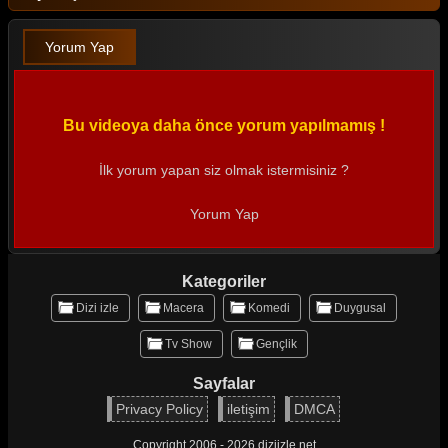
Yorum Yap
Bu videoya daha önce yorum yapılmamış !
İlk yorum yapan siz olmak istermisiniz ?
Yorum Yap
Kategoriler
Dizi izle
Macera
Komedi
Duygusal
Tv Show
Gençlik
Sayfalar
Privacy Policy
iletişim
DMCA
Copyright 2006 - 2026 diziizle.net