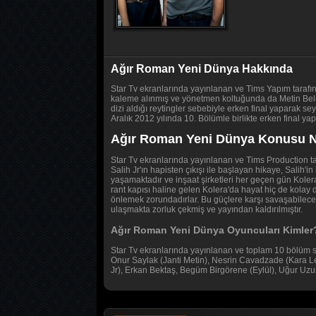
Ağır Roman Yeni Dünya Hakkında
Star Tv ekranlarında yayınlanan ve Tims Yapım tarafın
kaleme alınmış ve yönetmen koltuğunda da Metin Belek
dizi aldığı reytingler sebebiyle erken final yaparak s
Aralık 2012 yılında 10. Bölümle birlikte erken final 
Ağır Roman Yeni Dünya Konusu 
Star Tv ekranlarında yayınlanan ve Tims Production tar
Salih Jr'ın hapisten çıkışı ile başlayan hikaye, Salih
yaşamaktadır ve inşaat şirketleri her geçen gün Kolera
rant kapısı haline gelen Kolera'da hayat hiç de kolay de
önlemek zorundadırlar. Bu güçlere karşı savaşabilecek t
ulaşmakta zorluk çekmiş ve yayından kaldırılmıştır.
Ağır Roman Yeni Dünya Oyuncuları Kimler
Star Tv ekranlarında yayınlanan ve toplam 10 bölüm s
Onur Saylak (Janti Metin), Nesrin Cavadzade (Kara Le
Jr), Erkan Bektaş, Begüm Birgörene (Eylül), Uğur Uzu