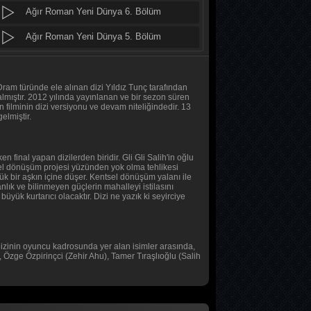
Ağır Roman Yeni Dünya 6. Bölüm
Baş Başa
2. Bölüm
Ağır Roman Yeni Dünya 5. Bölüm
Ağır Roman Yeni Dünya 4. Bölüm
Baş Başa
1. Bölüm
Ağır Roman Yeni Dünya 3. Bölüm
ram türünde ele alınan dizi Yıldız Tunç tarafından
mıştır. 2012 yılında yayınlanan ve bir sezon süren
 filminin dizi versiyonu ve devam niteliğindedir. 13
MasterChef Türkiye 2026
Ağır Roman Yeni Dünya 2. Bölüm
elmiştir.
45. Bölüm
Ağır Roman Yeni Dünya 1. Bölüm
inal yapan dizilerden biridir. Gli Gli Salih'in oğlu
Sıfır Bir 4 Sezon
Tüm Bölümleri Göster
tsel dönüşüm projesi yüzünden yok olma tehlikesi
9. Bölüm
ük bir aşkın içine düşer. Kentsel dönüşüm yalanı ile
anlık ve bilinmeyen güçlerin mahalleyi istilasını
üyük kurtarıcı olacaktır. Dizi ne yazık ki seyirciye
Asırlık Gece
7. Bölüm
izinin oyuncu kadrosunda yer alan isimler arasında,
Asırlık Gece
Özge Özpirinçci (Zehir Ahu), Tamer Tıraşlıoğlu (Salih
6. Bölüm
MasterChef Türkiye 2026