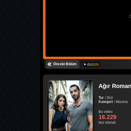
Önceki Bölüm
Ağır Roman
Tur :
Dizi
Kategori :
Macera
Bu video
16.229
kez izlendi.