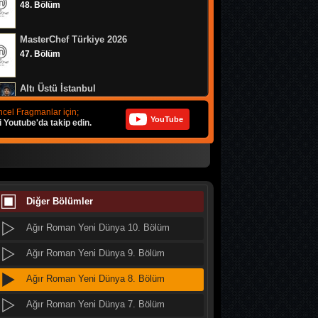
48. Bölüm
MasterChef Türkiye 2026
47. Bölüm
Altı Üstü İstanbul
8. Bölüm
cel Fragmanlar için;
YouTube
i Youtube'da takip edin.
MasterChef Türkiye 2026
46. Bölüm
Daha 17
10. Bölüm
Diğer Bölümler
Ağır Roman Yeni Dünya 10. Bölüm
Her Şey Mümkün
2. Bölüm
Ağır Roman Yeni Dünya 9. Bölüm
Ağır Roman Yeni Dünya 8. Bölüm
Her Şey Mümkün
1. Bölüm
Ağır Roman Yeni Dünya 7. Bölüm