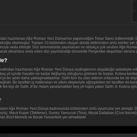
dan hazırlanan Ağır Roman Yeni Dünya'nın yapımcılığını Timur Savcı üstlenmiştir. D
oğlu oturmuştur. Toplam 10 bölümden oluşan dizide birbirinden ünlü isimler yer al
eyirciye veda etmiştir. Dizi sinemalarda yayınlanan ve oldukça çok sevilen Ağır Roman
yaparak ekranlara veda eden dizi yayınlandığı dönemde Perşembe akşamları ekrana g
Ne?
afından hazırlanan Ağır Roman Yeni Dünya reytinglerinin düşüklüğü sebebiyle erken f
'in beş yıl içinde hayatın ne kadar değişmiş olduğunu görmesi ile başlar. Kolera ken
'ya bir adım daha yaklaşmaktadırlar. Salih tüm bu olan bitenin ortasında bir de büy
ğildir. Bir taraftan iş makinaları ve yıkım ekipleriyle uğraşılırken bir taraftan da kar
ek kişi de Salih Jr'dır. Adam yaralamaktan beş yıl hapis yatan Salih Jr, Kolera için b
?
üren Ağır Roman Yeni Dünya kadrosunda birbirinden ünlü oyuncular yer almıştır. D
yla), Macit Koper (Tekfener), Sumru Yavrucuk (Tina), Murat Daltaban (Civa Necmi), 
nel (Kürt Memet) ve Burak Yamantürk yer almaktadır.