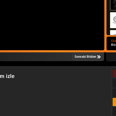
Gün
Biz
Sonraki Bölüm
üm izle