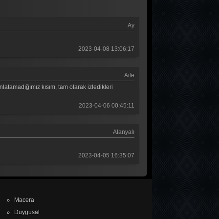
1. Bölüm
Ay
Baş Başa
2. Bölüm
2023-04-08 13:06:17
Baş Başa
1. Bölüm
Aile
latamadığımız kısım, tam olarak izledikleri
MasterChef Türkiye 2026
45. Bölüm
2023-04-06 00:45:11
Sıfır Bir 4 Sezon
Alanyalı
9. Bölüm
2023-04-05 16:35:07
Macera
Duygusal