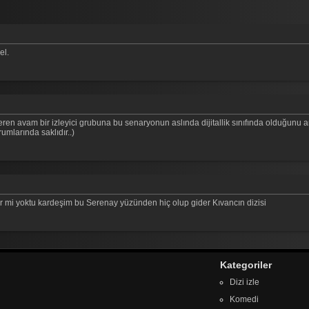
el.
en avam bir izleyici grubuna bu senaryonun aslında dijitallik sınıfında olduğunu an
rumlarında saklıdır..)
r mi yoktu kardeşim bu Serenay yüzünden hiç olup gider Kıvancın dizisi
Kategoriler
Dizi izle
Komedi