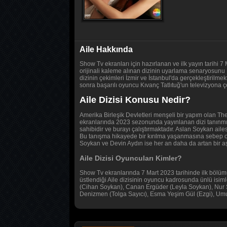
Aile Hakkında
Show Tv ekranları için hazırlanan ve ilk yayın tarihi 
orijinali kaleme alınan dizinin uyarlama senaryosunu
dizinin çekimleri İzmir ve İstanbul'da gerçekleştirilme
sonra başarılı oyuncu Kıvanç Tatlıtuğ'un televizyona çek
Aile Dizisi Konusu Nedir?
Amerika Birleşik Devletleri menşeli bir yapım olan T
ekranlarında 2023 sezonunda yayınlanan dizi tanınmış 
sahibidir ve burayı çalıştırmaktadır. Aslan Soykan aile
Bu tanışma hikayede bir kırılma yaşanmasına sebep ol
Soykan ve Devin Aydın ise her an daha da artan bir aş
Aile Dizisi Oyuncuları Kimler?
Show Tv ekranlarında 7 Mart 2023 tarihinde ilk bölüm
üstlendiği Aile dizisinin oyuncu kadrosunda ünlü isim
(Cihan Soykan), Canan Ergüder (Leyla Soykan), Nur S
Denizmen (Tolga Sayıcı), Esma Yeşim Gül (Ezgi), Um