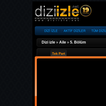
DİZİ İZLE
AKTİF DİZİLER
TÜM DİZİ
Dizi izle
»
Aile
»
5. Bölüm
Tek Part