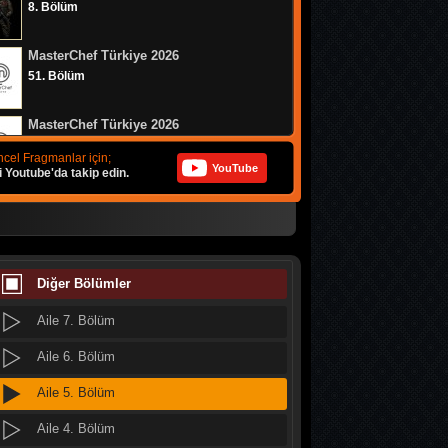
8. Bölüm
Aile 15. Bölüm
MasterChef Türkiye 2026
Aile 14. Bölüm
51. Bölüm
Aile 13. Bölüm
MasterChef Türkiye 2026
Aile 12. Bölüm
50. Bölüm
cel Fragmanlar için;
YouTube
i Youtube'da takip edin.
Aile 11. Bölüm
Muhtemel Aşk
Aile 10. Bölüm
8. Bölüm
Aile 9. Bölüm
Bizim Evin Halleri
314. Bölüm
Diğer Bölümler
Aile 8. Bölüm
Aile 7. Bölüm
MasterChef Türkiye 2026
49. Bölüm
Aile 6. Bölüm
Aile 5. Bölüm
Doğanın Kanunu
9. Bölüm
Aile 4. Bölüm