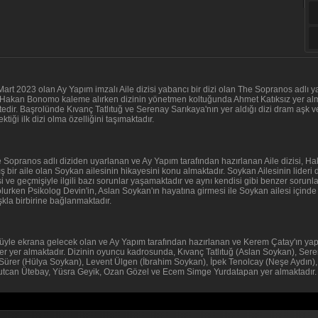
7 Mart 2023 olan Ay Yapım imzalı Aile dizisi yabancı bir dizi olan The Sopranos adlı
 Hakan Bonomo kaleme alırken dizinin yönetmen koltuğunda Ahmet Katıksız yer alma
ktedir. Başrolünde Kıvanç Tatlıtuğ ve Serenay Sarıkaya'nın yer aldığı dizi dram aşk ve
tiği ilk dizi olma özelliğini taşımaktadır.
he Sopranos adlı diziden uyarlanan ve Ay Yapım tarafından hazırlanan Aile dizisi,
bir aile olan Soykan ailesinin hikayesini konu almaktadır. Soykan Ailesinin lideri 
si ve geçmişiyle ilgili bazı sorunlar yaşamaktadır ve aynı kendisi gibi benzer sorunl
urken Psikolog Devin'in, Aslan Soykan'ın hayatına girmesi ile Soykan ailesi içind
kla birbirine bağlanmaktadır.
üyle ekrana gelecek olan ve Ay Yapım tarafından hazırlanan ve Kerem Çatay'ın yapım
ler yer almaktadır. Dizinin oyuncu kadrosunda, Kıvanç Tatlıtuğ (Aslan Soykan), Sere
ürer (Hülya Soykan), Levent Ülgen (İbrahim Soykan), İpek Tenolcay (Neşe Aydın),
utcan Ütebay, Yüsra Geyik, Ozan Gözel ve Ecem Simge Yurdatapan yer almaktadır.