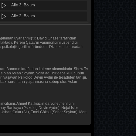
Aile 3. Bölüm
MasterChef Türkiye 2026
48. Bölüm
Aile 2. Bölüm
Aile 1. Bölüm
MasterChef Türkiye 2026
47. Bölüm
Tüm Bölümleri Göster
 yapımdan uyarlanmıştır. David Chase tarafından
ktadır. Kerem Çatay'ın yapımcılığını üstlendiği
 psikolojik gerilim türündedir. Dizi uzun bir aradan
Altı Üstü İstanbul
8. Bölüm
 Hakan Bonomo tarafından kaleme alınmaktadır. Show Tv
MasterChef Türkiye 2026
de olan Aslan Soykan, Volta adlı bir gece kulübünün
46. Bölüm
arı yaşayan Psikolog Devin Aydın ile tesadüfen tanışır.
e bazı sorunların yaşanmasına sebep olur. Aslan
Daha 17
10. Bölüm
cılığını, Ahmet Katıksız'ın da yönetmenliğini
nay Sarıkaya (Psikolog Devin Aydın), Nejat İşler
Her Şey Mümkün
 Ushan Çakır (Ati), Emel Göksu (Seher Soykan), Mert
2. Bölüm
Her Şey Mümkün