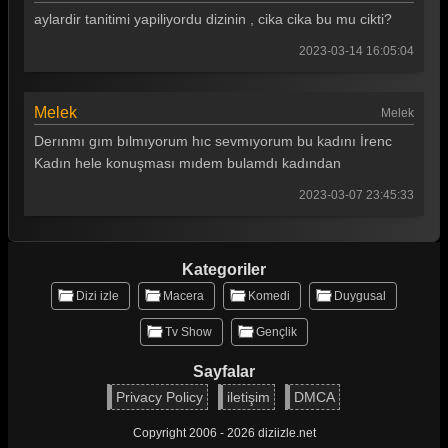
aylardir tanitimi yapiliyordu dizinin , cika cika bu mu cikti?
2023-03-14 16:05:04
Melek
Melek
Derınmı gım bılmıyorum hıc sevmıyorum bu kadını İrenc
Kadın hele konuşması mıdem bulamdı kadından
2023-03-07 23:45:33
Kategoriler
Dizi izle
Macera
Komedi
Duygusal
Tv Show
Gençlik
Sayfalar
Privacy Policy
iletişim
DMCA
Copyright 2006 - 2026 diziizle.net