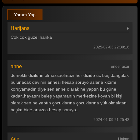
Yorum Yap
Harijans
P
Cok cok güzel harika
2025-07-03 22:30:16
anne
önder acar
demekki dizilerin olmazsaolmazı her dizide üç beş dangalak
bulunacak devinin annesi hesap soruyo aslana kızımı
koruyamadın diye sen anne olarak ne yaptın bu güne
kadar..hayatını beleş yaşamanın merkezine koyan bi kişi
olarak sen ne yaptın çocuklarına çocuklarına yük olmaktan
başka bide arsızca hesap soruyo..
2024-01-09 21:25:42
Aile
Hakan