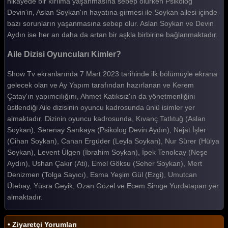
hikayede bir kırılma yaşanmasına sebep olurken Psikolog
Devin'in, Aslan Soykan'ın hayatına girmesi ile Soykan ailesi içinde
bazı sorunların yaşanmasına sebep olur. Aslan Soykan ve Devin
Aydın ise her an daha da artan bir aşkla birbirine bağlanmaktadır.
Aile Dizisi Oyuncuları Kimler?
Show Tv ekranlarında 7 Mart 2023 tarihinde ilk bölümüyle ekrana
gelecek olan ve Ay Yapım tarafından hazırlanan ve Kerem
Çatay'ın yapımcılığını, Ahmet Katıksız'ın da yönetmenliğini
üstlendiği Aile dizisinin oyuncu kadrosunda ünlü isimler yer
almaktadır. Dizinin oyuncu kadrosunda, Kıvanç Tatlıtuğ (Aslan
Soykan), Serenay Sarıkaya (Psikolog Devin Aydın), Nejat İşler
(Cihan Soykan), Canan Ergüder (Leyla Soykan), Nur Sürer (Hülya
Soykan), Levent Ülgen (İbrahim Soykan), İpek Tenolcay (Neşe
Aydın), Ushan Çakır (Ati), Emel Göksu (Seher Soykan), Mert
Denizmen (Tolga Sayıcı), Esma Yeşim Gül (Ezgi), Umutcan
Ütebay, Yüsra Geyik, Ozan Gözel ve Ecem Simge Yurdatapan yer
almaktadır.
• Ziyaretçi Yorumları