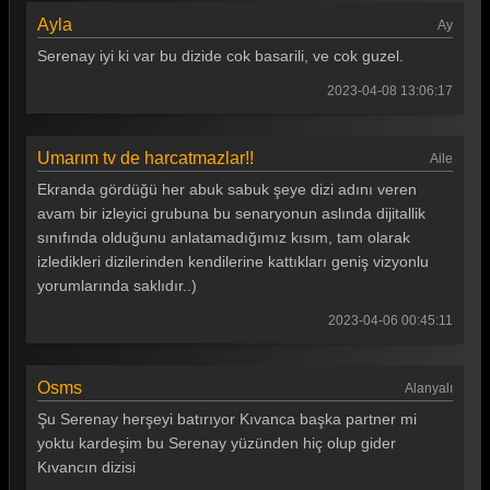
Ayla
Ay
Serenay iyi ki var bu dizide cok basarili, ve cok guzel.
2023-04-08 13:06:17
Umarım tv de harcatmazlar!!
Aile
Ekranda gördüğü her abuk sabuk şeye dizi adını veren
avam bir izleyici grubuna bu senaryonun aslında dijitallik
sınıfında olduğunu anlatamadığımız kısım, tam olarak
izledikleri dizilerinden kendilerine kattıkları geniş vizyonlu
yorumlarında saklıdır..)
2023-04-06 00:45:11
Osms
Alanyalı
Şu Serenay herşeyi batırıyor Kıvanca başka partner mi
yoktu kardeşim bu Serenay yüzünden hiç olup gider
Kıvancın dizisi