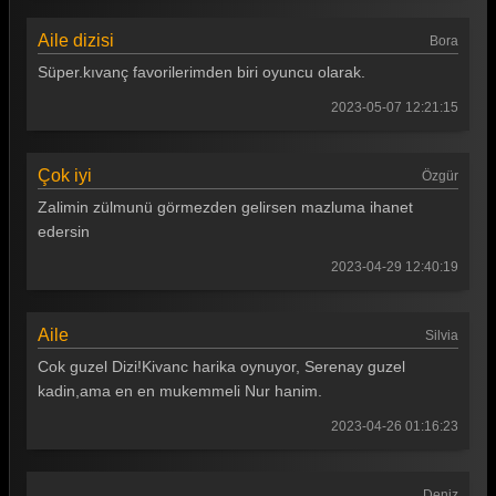
Aile dizisi
Bora
Süper.kıvanç favorilerimden biri oyuncu olarak.
2023-05-07 12:21:15
Çok iyi
Özgür
Zalimin zülmunü görmezden gelirsen mazluma ihanet
edersin
2023-04-29 12:40:19
Aile
Silvia
Cok guzel Dizi!Kivanc harika oynuyor, Serenay guzel
kadin,ama en en mukemmeli Nur hanim.
2023-04-26 01:16:23
,
Deniz