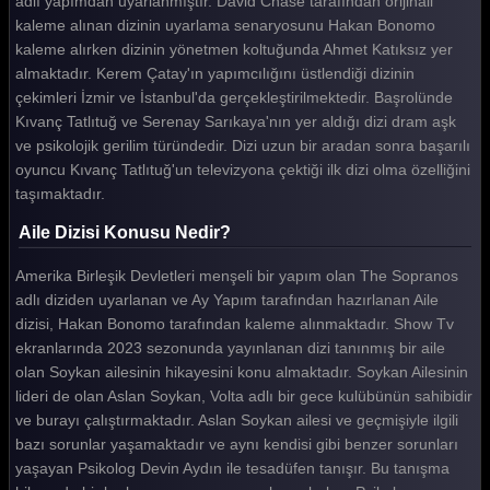
adlı yapımdan uyarlanmıştır. David Chase tarafından orijinali
kaleme alınan dizinin uyarlama senaryosunu Hakan Bonomo
kaleme alırken dizinin yönetmen koltuğunda Ahmet Katıksız yer
almaktadır. Kerem Çatay'ın yapımcılığını üstlendiği dizinin
çekimleri İzmir ve İstanbul'da gerçekleştirilmektedir. Başrolünde
Kıvanç Tatlıtuğ ve Serenay Sarıkaya'nın yer aldığı dizi dram aşk
ve psikolojik gerilim türündedir. Dizi uzun bir aradan sonra başarılı
oyuncu Kıvanç Tatlıtuğ'un televizyona çektiği ilk dizi olma özelliğini
taşımaktadır.
Aile Dizisi Konusu Nedir?
Amerika Birleşik Devletleri menşeli bir yapım olan The Sopranos
adlı diziden uyarlanan ve Ay Yapım tarafından hazırlanan Aile
dizisi, Hakan Bonomo tarafından kaleme alınmaktadır. Show Tv
ekranlarında 2023 sezonunda yayınlanan dizi tanınmış bir aile
olan Soykan ailesinin hikayesini konu almaktadır. Soykan Ailesinin
lideri de olan Aslan Soykan, Volta adlı bir gece kulübünün sahibidir
ve burayı çalıştırmaktadır. Aslan Soykan ailesi ve geçmişiyle ilgili
bazı sorunlar yaşamaktadır ve aynı kendisi gibi benzer sorunları
yaşayan Psikolog Devin Aydın ile tesadüfen tanışır. Bu tanışma