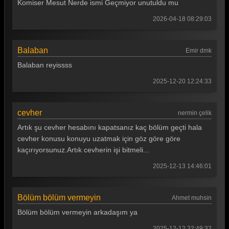
Komiser Mesut Nerde ismi Geçmiyor unutuldu mu
Arka Sokaklar 124. Bölüm
2026-04-18 08:29:03
Arka Sokaklar 123. Bölüm
Arka Sokaklar 122. Bölüm
Balaban
Emir dmk
Balaban reyissss
Arka Sokaklar 121. Bölüm
2025-12-20 12:24:33
Arka Sokaklar 120. Bölüm
Arka Sokaklar 119. Bölüm
cevher
nermin çelik
Arka Sokaklar 118. Bölüm
Artık şu cevher hesabını kapatsanız kaç bölüm geçti hala
cevher konusu konuyu uzatmak için göz göre göre
Arka Sokaklar 117. Bölüm
kaçırıyorsunuz.Artık cevherin işi bitmeli...
Arka Sokaklar 116. Bölüm
2025-12-13 14:46:01
Arka Sokaklar 115. Bölüm
Arka Sokaklar 114. Bölüm
Bölüm bölüm vermeyin
Ahmet muhsin
Bölüm bölüm vermeyin arkadaşım ya
Arka Sokaklar 113. Bölüm
2025-12-12 22:49:32