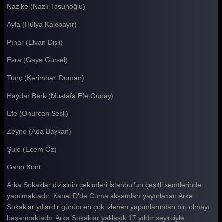
Nazike (Nazlı Tosunoğlu)
Arka Sokaklar 161. Bölüm
Ayla (Hülya Kalebayır)
Arka Sokaklar 160. Bölüm
Pınar (Elvan Dişli)
Arka Sokaklar 159. Bölüm
Esra (Gaye Gürsel)
Arka Sokaklar 158. Bölüm
Tunç (Kerimhan Duman)
Arka Sokaklar 157. Bölüm
Haydar Berk (Mustafa Efe Günay)
Arka Sokaklar 156. Bölüm
Efe (Onurcan Sesli)
Arka Sokaklar 155. Bölüm
Zeyno (Ada Baykan)
Arka Sokaklar 154. Bölüm
Şule (Ecem Öz)
Arka Sokaklar 153. Bölüm
Garip Kont
Arka Sokaklar 152. Bölüm
Arka Sokaklar dizisinin çekimleri İstanbul'un çeşitli semtlerinde
Arka Sokaklar 151. Bölüm
yapılmaktadır. Kanal D'de Cuma akşamları yayınlanan Arka
Sokaklar yıllardır günün en çok izlenen yapımlarından biri olmayı
Arka Sokaklar 150. Bölüm
başarmaktadır. Arka Sokaklar yaklaşık 17 yıldır seyirciyle