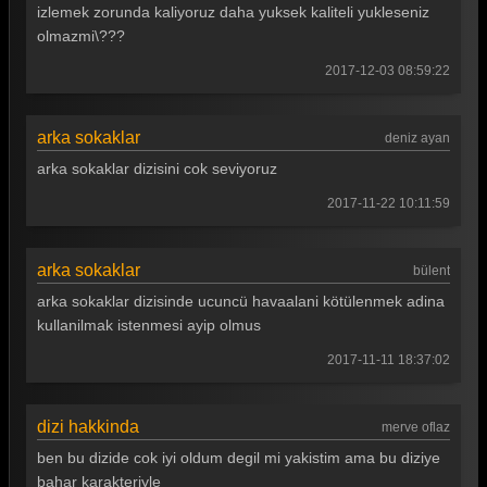
Tüm Bölümleri Göster
izlemek zorunda kaliyoruz daha yuksek kaliteli yukleseniz
olmazmi\???
2017-12-03 08:59:22
arka sokaklar
deniz ayan
arka sokaklar dizisini cok seviyoruz
2017-11-22 10:11:59
arka sokaklar
bülent
arka sokaklar dizisinde ucuncü havaalani kötülenmek adina
kullanilmak istenmesi ayip olmus
2017-11-11 18:37:02
dizi hakkinda
merve oflaz
ben bu dizide cok iyi oldum degil mi yakistim ama bu diziye
bahar karakteriyle