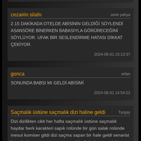
Arka Sokaklar 74. Bölüm
cezairin silahı
asım yahya
Arka Sokaklar 73. Bölüm
2.15 DAKİKADA OTELDE ABİSİNİN GELDİĞİ SÖYLENDİ
ASANSÖRE BİNERKEN BABASIYLA GÖRÜRECEĞİNİ
Arka Sokaklar 72. Bölüm
SÖYLÜYOR. UFAK BİR SESLENDİRME HATASI DİKKAT
Arka Sokaklar 71. Bölüm
ÇEKİYOR.
Arka Sokaklar 70. Bölüm
2024-06-01 15:13:37
Arka Sokaklar 69. Bölüm
gonca
ertan
Arka Sokaklar 68. Bölüm
SONUNDA BABSI MI GELDİ ABİSİMİ
Arka Sokaklar 67. Bölüm
2024-06-01 14:54:22
Arka Sokaklar 66. Bölüm
Arka Sokaklar 65. Bölüm
Saçmalık üstüne saçmalık dizi haline geldi
Turgay
Dizi dizilikten cikti her hafta saçmalık üstüne saçmalık
Arka Sokaklar 64. Bölüm
haydar berk karakteri sapık rolünde bir gün salak rolünde
Arka Sokaklar 63. Bölüm
mesut komiser gitdi dizi saçma sapan bir hale geldi senarist