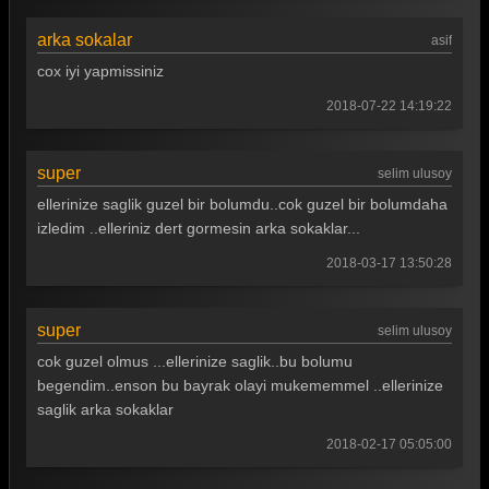
Arka Sokaklar 25. Bölüm
arka sokalar
Arka Sokaklar 24. Bölüm
asif
cox iyi yapmissiniz
Arka Sokaklar 23. Bölüm
2018-07-22 14:19:22
Arka Sokaklar 22. Bölüm
Arka Sokaklar 21. Bölüm
super
selim ulusoy
Arka Sokaklar 20. Bölüm
ellerinize saglik guzel bir bolumdu..cok guzel bir bolumdaha
izledim ..elleriniz dert gormesin arka sokaklar...
Arka Sokaklar 19. Bölüm
2018-03-17 13:50:28
Arka Sokaklar 18. Bölüm
Arka Sokaklar 17. Bölüm
super
selim ulusoy
Arka Sokaklar 16. Bölüm
cok guzel olmus ...ellerinize saglik..bu bolumu
begendim..enson bu bayrak olayi mukememmel ..ellerinize
Arka Sokaklar 15. Bölüm
saglik arka sokaklar
Arka Sokaklar 14. Bölüm
2018-02-17 05:05:00
Arka Sokaklar 13. Bölüm