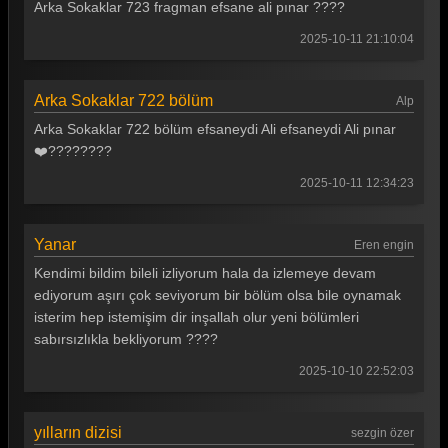
Arka Sokaklar 723 fragman efsane ali pınar ????
Arka Sokaklar 99. Bölüm
2025-10-11 21:10:04
Arka Sokaklar 98. Bölüm
Arka Sokaklar 97. Bölüm
Arka Sokaklar 722 bölüm
Alp
Arka Sokaklar 722 bölüm efsaneydi Ali efsaneydi Ali pınar
Arka Sokaklar 96. Bölüm
❤️????????
Arka Sokaklar 95. Bölüm
2025-10-11 12:34:23
Arka Sokaklar 94. Bölüm
Arka Sokaklar 93. Bölüm
Yanar
Eren engin
Kendimi bildim bileli izliyorum hala da izlemeye devam
Arka Sokaklar 92. Bölüm
ediyorum aşırı çok seviyorum bir bölüm olsa bile oynamak
Arka Sokaklar 91. Bölüm
isterim hep istemişim dir inşallah olur yeni bölümleri
sabırsızlıkla bekliyorum ????
Arka Sokaklar 90. Bölüm
2025-10-10 22:52:03
Arka Sokaklar 89. Bölüm
Arka Sokaklar 88. Bölüm
yılların dizisi
sezgin özer