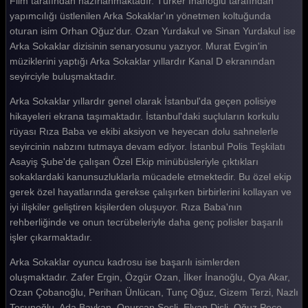
Film tarafından hazırlanmaktadır. Türker İnanoğlu tarafından
yapımcılığı üstlenilen Arka Sokaklar'ın yönetmen koltuğunda
Arka Sokaklar 186. Bölüm
oturan isim Orhan Oğuz'dur. Ozan Yurdakul ve Sinan Yurdakul ise
Arka Sokaklar 185. Bölüm
Arka Sokaklar dizisinin senaryosunu yazıyor. Murat Evgin'in
müziklerini yaptığı Arka Sokaklar yıllardır Kanal D ekranından
Arka Sokaklar 184. Bölüm
seyirciyle buluşmaktadır.
Arka Sokaklar 183. Bölüm
Arka Sokaklar yıllardır genel olarak İstanbul'da geçen polisiye
hikayeleri ekrana taşımaktadır. İstanbul'daki suçluların korkulu
Arka Sokaklar 182. Bölüm
rüyası Rıza Baba ve ekibi aksiyon ve heyecan dolu sahnelerle
Arka Sokaklar 181. Bölüm
seyircinin nabzını tutmaya devam ediyor. İstanbul Polis Teşkilatı
Asayiş Şube'de çalışan Özel Ekip minübüsleriyle çıktıkları
Arka Sokaklar 180. Bölüm
sokaklardaki kanunsuzluklarla mücadele etmektedir. Bu özel ekip
gerek özel hayatlarında gerekse çalışırken birbirlerini kollayan ve
Arka Sokaklar 179. Bölüm
iyi ilişkiler geliştiren kişilerden oluşuyor. Rıza Baba'nın
Arka Sokaklar 178. Bölüm
rehberliğinde ve onun tecrübeleriyle daha genç polisler başarılı
işler çıkarmaktadır.
Arka Sokaklar 177. Bölüm
Arka Sokaklar oyuncu kadrosu ise başarılı isimlerden
Arka Sokaklar 176. Bölüm
oluşmaktadır. Zafer Ergin, Özgür Ozan, İlker İnanoğlu, Oya Akar,
Ozan Çobanoğlu, Perihan Ünlücan, Tunç Oğuz, Gizem Terzi, Nazlı
Arka Sokaklar 175. Bölüm
Tosunoğlu, Ada Baykan, Onurcan Sesli, Elvan Dişli, Oğuz Peçe,