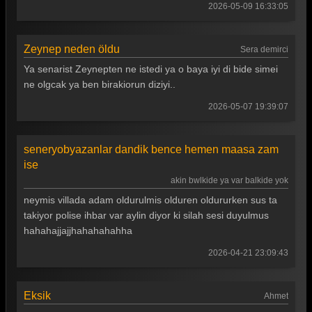
Arka Sokaklar 137. Bölüm
2026-05-09 16:33:05
Arka Sokaklar 136. Bölüm
Zeynep neden öldu
Sera demirci
Arka Sokaklar 135. Bölüm
Ya senarist Zeynepten ne istedi ya o baya iyi di bide simei
Arka Sokaklar 134. Bölüm
ne olgcak ya ben birakiorun diziyi..
Arka Sokaklar 133. Bölüm
2026-05-07 19:39:07
Arka Sokaklar 132. Bölüm
seneryobyazanlar dandik bence hemen maasa zam
Arka Sokaklar 131. Bölüm
ise
Arka Sokaklar 130. Bölüm
akin bwlkide ya var balkide yok
neymis villada adam oldurulmis olduren oldururken sus ta
Arka Sokaklar 129. Bölüm
takiyor polise ihbar var aylin diyor ki silah sesi duyulmus
Arka Sokaklar 128. Bölüm
hahahajjajjhahahahahha
Arka Sokaklar 127. Bölüm
2026-04-21 23:09:43
Arka Sokaklar 126. Bölüm
Eksik
Ahmet
Arka Sokaklar 125. Bölüm