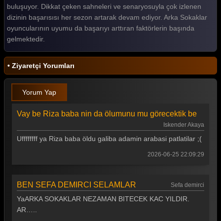
buluşuyor. Dikkat çeken sahneleri ve senaryosuyla çok izlenen
Arka Sokaklar 149. Bölüm
dizinin başarısısı her sezon artarak devam ediyor. Arka Sokaklar
Arka Sokaklar 148. Bölüm
oyuncularının uyumu da başarıyı arttıran faktörlerin başında
gelmektedir.
Arka Sokaklar 147. Bölüm
Arka Sokaklar 146. Bölüm
• Ziyaretçi Yorumları
Arka Sokaklar 145. Bölüm
Yorum Yap
Arka Sokaklar 144. Bölüm
Vay be Riza baba nin da ölumunu mu görecektik be
Arka Sokaklar 143. Bölüm
Iskender Akaya
Arka Sokaklar 142. Bölüm
Uffffffff ya Riza baba öldu galiba adamin arabasi patlatilar ;(
Arka Sokaklar 141. Bölüm
2026-06-25 22:09:29
Arka Sokaklar 140. Bölüm
BEN SEFA DEMIRCI SELAMLAR
Sefa demirci
Arka Sokaklar 139. Bölüm
YaARKA SOKAKLAR NEZAMAN BITECEK KAC YILDIR.
Arka Sokaklar 138. Bölüm
AR…..