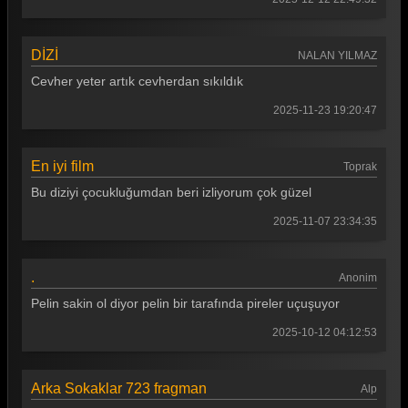
Arka Sokaklar 112. Bölüm
Arka Sokaklar 111. Bölüm
DİZİ
NALAN YILMAZ
Arka Sokaklar 110. Bölüm
Cevher yeter artık cevherdan sıkıldık
Arka Sokaklar 109. Bölüm
2025-11-23 19:20:47
Arka Sokaklar 108. Bölüm
En iyi film
Toprak
Arka Sokaklar 107. Bölüm
Bu diziyi çocukluğumdan beri izliyorum çok güzel
Arka Sokaklar 106. Bölüm
2025-11-07 23:34:35
Arka Sokaklar 105. Bölüm
Arka Sokaklar 104. Bölüm
.
Anonim
Arka Sokaklar 103. Bölüm
Pelin sakin ol diyor pelin bir tarafında pireler uçuşuyor
Arka Sokaklar 102. Bölüm
2025-10-12 04:12:53
Arka Sokaklar 101. Bölüm
Arka Sokaklar 723 fragman
Alp
Arka Sokaklar 100. Bölüm