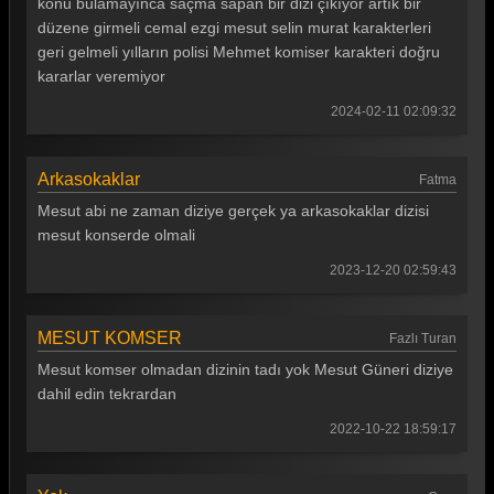
konu bulamayınca saçma sapan bir dizi çıkıyor artık bir
Arka Sokaklar 62. Bölüm
düzene girmeli cemal ezgi mesut selin murat karakterleri
geri gelmeli yılların polisi Mehmet komiser karakteri doğru
Arka Sokaklar 61. Bölüm
kararlar veremiyor
Arka Sokaklar 60. Bölüm
2024-02-11 02:09:32
Arka Sokaklar 59. Bölüm
Arka Sokaklar 58. Bölüm
Arkasokaklar
Fatma
Mesut abi ne zaman diziye gerçek ya arkasokaklar dizisi
Arka Sokaklar 57. Bölüm
mesut konserde olmali
Arka Sokaklar 56. Bölüm
2023-12-20 02:59:43
Arka Sokaklar 55. Bölüm
Arka Sokaklar 54. Bölüm
MESUT KOMSER
Fazlı Turan
Mesut komser olmadan dizinin tadı yok Mesut Güneri diziye
Arka Sokaklar 53. Bölüm
dahil edin tekrardan
Arka Sokaklar 52. Bölüm
2022-10-22 18:59:17
Arka Sokaklar 51. Bölüm
Arka Sokaklar 50. Bölüm