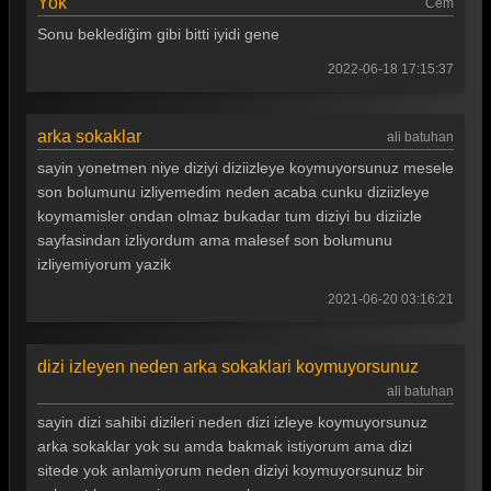
Yok
Cem
Sonu beklediğim gibi bitti iyidi gene
Arka Sokaklar 49. Bölüm
2022-06-18 17:15:37
Arka Sokaklar 48. Bölüm
Arka Sokaklar 47. Bölüm
arka sokaklar
ali batuhan
Arka Sokaklar 46. Bölüm
sayin yonetmen niye diziyi diziizleye koymuyorsunuz mesele
son bolumunu izliyemedim neden acaba cunku diziizleye
Arka Sokaklar 45. Bölüm
koymamisler ondan olmaz bukadar tum diziyi bu diziizle
Arka Sokaklar 44. Bölüm
sayfasindan izliyordum ama malesef son bolumunu
izliyemiyorum yazik
Arka Sokaklar 43. Bölüm
2021-06-20 03:16:21
Arka Sokaklar 42. Bölüm
Arka Sokaklar 41. Bölüm
dizi izleyen neden arka sokaklari koymuyorsunuz
Arka Sokaklar 40. Bölüm
ali batuhan
sayin dizi sahibi dizileri neden dizi izleye koymuyorsunuz
Arka Sokaklar 39. Bölüm
arka sokaklar yok su amda bakmak istiyorum ama dizi
sitede yok anlamiyorum neden diziyi koymuyorsunuz bir
Arka Sokaklar 38. Bölüm