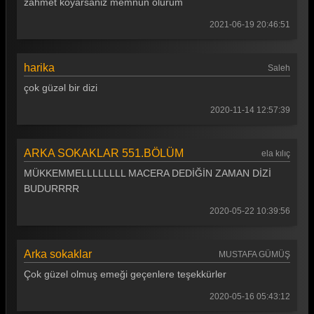
zahmet koyarsaniz memnun olurum
Arka Sokaklar 37. Bölüm
2021-06-19 20:46:51
Arka Sokaklar 36. Bölüm
Arka Sokaklar 35. Bölüm
harika
Saleh
çok güzəl bir dizi
Arka Sokaklar 34. Bölüm
2020-11-14 12:57:39
Arka Sokaklar 33. Bölüm
Arka Sokaklar 32. Bölüm
ARKA SOKAKLAR 551.BÖLÜM
ela kılıç
Arka Sokaklar 31. Bölüm
MÜKKEMMELLLLLLLL MACERA DEDİĞİN ZAMAN DİZİ
BUDURRRR
Arka Sokaklar 30. Bölüm
2020-05-22 10:39:56
Arka Sokaklar 29. Bölüm
Arka Sokaklar 28. Bölüm
Arka sokaklar
MUSTAFA GÜMÜŞ
Arka Sokaklar 27. Bölüm
Çok güzel olmuş emeği geçenlere teşekkürler
Arka Sokaklar 26. Bölüm
2020-05-16 05:43:12