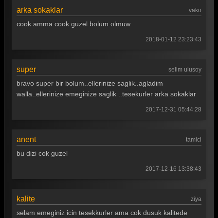
arka sokaklar
Arka Sokaklar 12. Bölüm
vako
cook amma cook guzel bolum olmuw
Arka Sokaklar 11. Bölüm
2018-01-12 23:23:43
Arka Sokaklar 10. Bölüm
Arka Sokaklar 9. Bölüm
super
selim ulusoy
Arka Sokaklar 8. Bölüm
bravo super bir bolum..ellerinize saglik..agladim
walla..ellerinize emeginize saglik ..tesekurler arka sokaklar
Arka Sokaklar 7. Bölüm
2017-12-31 05:44:28
Arka Sokaklar 6. Bölüm
Arka Sokaklar 5. Bölüm
anent
tamici
Arka Sokaklar 4. Bölüm
bu dizi cok guzel
Arka Sokaklar 3. Bölüm
2017-12-16 13:38:43
Arka Sokaklar 2. Bölüm
kalite
ziya
Arka Sokaklar 1. Bölüm
selam emeginiz icin tesekkurler ama cok dusuk kalitede