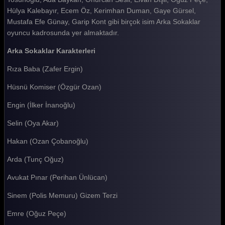
Arka Sokaklar 174. Bölüm
Hülya Kalebayır, Ecem Öz, Kerimhan Duman, Gaye Gürsel,
Mustafa Efe Günay, Garip Kont gibi birçok isim Arka Sokaklar
Arka Sokaklar 173. Bölüm
oyuncu kadrosunda yer almaktadır.
Arka Sokaklar 172. Bölüm
Arka Sokaklar Karakterleri
Arka Sokaklar 171. Bölüm
Rıza Baba (Zafer Ergin)
Arka Sokaklar 170. Bölüm
Hüsnü Komiser (Özgür Ozan)
Arka Sokaklar 169. Bölüm
Engin (İlker İnanoğlu)
Arka Sokaklar 168. Bölüm
Selin (Oya Akar)
Arka Sokaklar 167. Bölüm
Hakan (Ozan Çobanoğlu)
Arka Sokaklar 166. Bölüm
Arda (Tunç Oğuz)
Arka Sokaklar 165. Bölüm
Avukat Pınar (Perihan Ünlücan)
Arka Sokaklar 164. Bölüm
Sinem (Polis Memuru) Gizem Terzi
Arka Sokaklar 163. Bölüm
Emre (Oğuz Peçe)
Arka Sokaklar 162. Bölüm