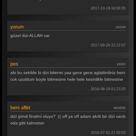
Arka Sokaklar 325. Bölüm
2017-10-19 18:56:35
Arka Sokaklar 324. Bölüm
yorum
cemal
Arka Sokaklar 323. Bölüm
güzel dizi ALLAH var
Arka Sokaklar 322. Bölüm
2017-09-20 22:22:07
Arka Sokaklar 321. Bölüm
Arka Sokaklar 320. Bölüm
pes
yasin
abi bu sekilde bi dizi bitermi yaa gece gece aglattirdiniz beni
Arka Sokaklar 319. Bölüm
cok uzuldum boyle bitmesine hele hele kesinlikle bitmesine
Arka Sokaklar 318. Bölüm
2016-08-19 01:23:25
Arka Sokaklar 317. Bölüm
Arka Sokaklar 316. Bölüm
beni affet
seydab
dizi şimdi finalmi oluyo? :(( off ya off adam akıllı bir dizi vardı
Arka Sokaklar 315. Bölüm
oda gitti kahretsin
Arka Sokaklar 314. Bölüm
2016-07-01 21:50:03