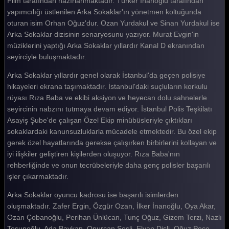
Film tarafından hazırlanmaktadır. Türker İnanoğlu tarafından
yapımcılığı üstlenilen Arka Sokaklar'ın yönetmen koltuğunda
Arka Sokaklar 524. Bölüm
oturan isim Orhan Oğuz'dur. Ozan Yurdakul ve Sinan Yurdakul ise
Arka Sokaklar 523. Bölüm
Arka Sokaklar dizisinin senaryosunu yazıyor. Murat Evgin'in
müziklerini yaptığı Arka Sokaklar yıllardır Kanal D ekranından
Arka Sokaklar 522. Bölüm
seyirciyle buluşmaktadır.
Arka Sokaklar 521. Bölüm
Arka Sokaklar yıllardır genel olarak İstanbul'da geçen polisiye
hikayeleri ekrana taşımaktadır. İstanbul'daki suçluların korkulu
Arka Sokaklar 520. Bölüm
rüyası Rıza Baba ve ekibi aksiyon ve heyecan dolu sahnelerle
Arka Sokaklar 519. Bölüm
seyircinin nabzını tutmaya devam ediyor. İstanbul Polis Teşkilatı
Asayiş Şube'de çalışan Özel Ekip minübüsleriyle çıktıkları
Arka Sokaklar 518. Bölüm
sokaklardaki kanunsuzluklarla mücadele etmektedir. Bu özel ekip
gerek özel hayatlarında gerekse çalışırken birbirlerini kollayan ve
Arka Sokaklar 517. Bölüm
iyi ilişkiler geliştiren kişilerden oluşuyor. Rıza Baba'nın
Arka Sokaklar 516. Bölüm
rehberliğinde ve onun tecrübeleriyle daha genç polisler başarılı
işler çıkarmaktadır.
Arka Sokaklar 515. Bölüm
Arka Sokaklar oyuncu kadrosu ise başarılı isimlerden
Arka Sokaklar 514. Bölüm
oluşmaktadır. Zafer Ergin, Özgür Ozan, İlker İnanoğlu, Oya Akar,
Ozan Çobanoğlu, Perihan Ünlücan, Tunç Oğuz, Gizem Terzi, Nazlı
Arka Sokaklar 513. Bölüm
Tosunoğlu, Ada Baykan, Onurcan Sesli, Elvan Dişli, Oğuz Peçe,