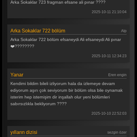
Arka Sokaklar 723 fragman efsane ali pınar ????
Arka Sokaklar 437. Bölüm
2025-10-11 21:10:04
Arka Sokaklar 436. Bölüm
Arka Sokaklar 435. Bölüm
Arka Sokaklar 722 bölüm
Alp
Arka Sokaklar 722 bölüm efsaneydi Ali efsaneydi Ali pınar
Arka Sokaklar 434. Bölüm
❤️????????
Arka Sokaklar 433. Bölüm
2025-10-11 12:34:23
Arka Sokaklar 432. Bölüm
Arka Sokaklar 431. Bölüm
Yanar
Eren engin
Kendimi bildim bileli izliyorum hala da izlemeye devam
Arka Sokaklar 430. Bölüm
ediyorum aşırı çok seviyorum bir bölüm olsa bile oynamak
Arka Sokaklar 429. Bölüm
isterim hep istemişim dir inşallah olur yeni bölümleri
sabırsızlıkla bekliyorum ????
Arka Sokaklar 428. Bölüm
2025-10-10 22:52:03
Arka Sokaklar 427. Bölüm
Arka Sokaklar 426. Bölüm
yılların dizisi
sezgin özer