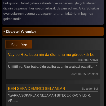
buluşuyor. Dikkat çeken sahneleri ve senaryosuyla çok izlenen
Arka Sokaklar 487. Bölüm
dizinin başarısısı her sezon artarak devam ediyor. Arka Sokaklar
Arka Sokaklar 486. Bölüm
oyuncularının uyumu da başarıyı arttıran faktörlerin başında
gelmektedir.
Arka Sokaklar 485. Bölüm
Arka Sokaklar 484. Bölüm
• Ziyaretçi Yorumları
Arka Sokaklar 483. Bölüm
Yorum Yap
Arka Sokaklar 482. Bölüm
Vay be Riza baba nin da ölumunu mu görecektik be
Arka Sokaklar 481. Bölüm
Iskender Akaya
Arka Sokaklar 480. Bölüm
Uffffffff ya Riza baba öldu galiba adamin arabasi patlatilar ;(
Arka Sokaklar 479. Bölüm
2026-06-25 22:09:29
Arka Sokaklar 478. Bölüm
BEN SEFA DEMIRCI SELAMLAR
Sefa demirci
Arka Sokaklar 477. Bölüm
YaARKA SOKAKLAR NEZAMAN BITECEK KAC YILDIR.
Arka Sokaklar 476. Bölüm
AR…..