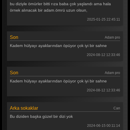
Arka Sokaklar 425. Bölüm
bu diziyle ömürler bitti rıza baba çok yaşlandı ama hala
örnek alınacak bir adam.ömrü uzun olsun,
Arka Sokaklar 424. Bölüm
2025-01-25 22:45:11
Arka Sokaklar 423. Bölüm
Arka Sokaklar 422. Bölüm
Son
Adam pro
Arka Sokaklar 421. Bölüm
Kadem hülyayı ayaklarından öpüyor çok iyi bir sahne
Arka Sokaklar 420. Bölüm
2024-08-12 12:33:46
Arka Sokaklar 419. Bölüm
Son
Adam pro
Arka Sokaklar 418. Bölüm
Kadem hülyayı ayaklarından öpüyor çok iyi bir sahne
Arka Sokaklar 417. Bölüm
2024-08-12 12:33:46
Arka Sokaklar 416. Bölüm
Arka Sokaklar 415. Bölüm
Arka sokaklar
Can
Bu diziden başka güzel bir dizi yok
Arka Sokaklar 414. Bölüm
2024-06-15 00:11:14
Arka Sokaklar 413. Bölüm