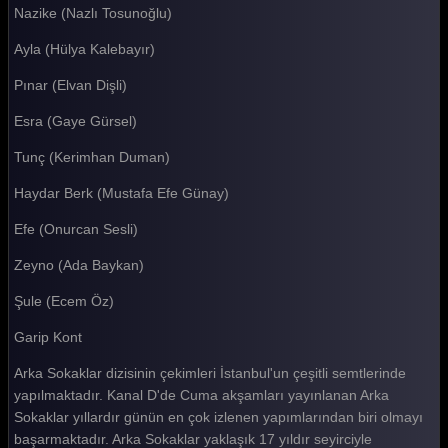
Nazike (Nazlı Tosunoğlu)
Arka Sokaklar 499. Bölüm
Ayla (Hülya Kalebayır)
Arka Sokaklar 498. Bölüm
Pınar (Elvan Dişli)
Arka Sokaklar 497. Bölüm
Esra (Gaye Gürsel)
Arka Sokaklar 496. Bölüm
Tunç (Kerimhan Duman)
Arka Sokaklar 495. Bölüm
Haydar Berk (Mustafa Efe Günay)
Arka Sokaklar 494. Bölüm
Efe (Onurcan Sesli)
Arka Sokaklar 493. Bölüm
Zeyno (Ada Baykan)
Arka Sokaklar 492. Bölüm
Şule (Ecem Öz)
Arka Sokaklar 491. Bölüm
Garip Kont
Arka Sokaklar 490. Bölüm
Arka Sokaklar dizisinin çekimleri İstanbul'un çeşitli semtlerinde
Arka Sokaklar 489. Bölüm
yapılmaktadır. Kanal D'de Cuma akşamları yayınlanan Arka
Sokaklar yıllardır günün en çok izlenen yapımlarından biri olmayı
Arka Sokaklar 488. Bölüm
başarmaktadır. Arka Sokaklar yaklaşık 17 yıldır seyirciyle