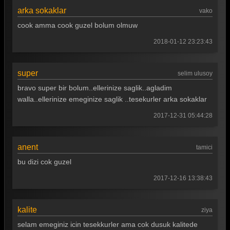
arka sokaklar
Arka Sokaklar 350. Bölüm
vako
cook amma cook guzel bolum olmuw
Arka Sokaklar 349. Bölüm
2018-01-12 23:23:43
Arka Sokaklar 348. Bölüm
Arka Sokaklar 347. Bölüm
super
selim ulusoy
Arka Sokaklar 346. Bölüm
bravo super bir bolum..ellerinize saglik..agladim
walla..ellerinize emeginize saglik ..tesekurler arka sokaklar
Arka Sokaklar 345. Bölüm
2017-12-31 05:44:28
Arka Sokaklar 344. Bölüm
Arka Sokaklar 343. Bölüm
anent
tamici
Arka Sokaklar 342. Bölüm
bu dizi cok guzel
Arka Sokaklar 341. Bölüm
2017-12-16 13:38:43
Arka Sokaklar 340. Bölüm
kalite
ziya
Arka Sokaklar 339. Bölüm
selam emeginiz icin tesekkurler ama cok dusuk kalitede