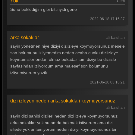
Yok
Cem
Sonu beklediğim gibi bitti iyidi gene
Arka Sokaklar 387. Bölüm
2022-06-18 17:15:37
Arka Sokaklar 386. Bölüm
Arka Sokaklar 385. Bölüm
arka sokaklar
ali batuhan
Arka Sokaklar 384. Bölüm
sayin yonetmen niye diziyi diziizleye koymuyorsunuz mesele
son bolumunu izliyemedim neden acaba cunku diziizleye
Arka Sokaklar 383. Bölüm
koymamisler ondan olmaz bukadar tum diziyi bu diziizle
Arka Sokaklar 382. Bölüm
sayfasindan izliyordum ama malesef son bolumunu
izliyemiyorum yazik
Arka Sokaklar 381. Bölüm
2021-06-20 03:16:21
Arka Sokaklar 380. Bölüm
Arka Sokaklar 379. Bölüm
dizi izleyen neden arka sokaklari koymuyorsunuz
Arka Sokaklar 378. Bölüm
ali batuhan
sayin dizi sahibi dizileri neden dizi izleye koymuyorsunuz
Arka Sokaklar 377. Bölüm
arka sokaklar yok su amda bakmak istiyorum ama dizi
sitede yok anlamiyorum neden diziyi koymuyorsunuz bir
Arka Sokaklar 376. Bölüm