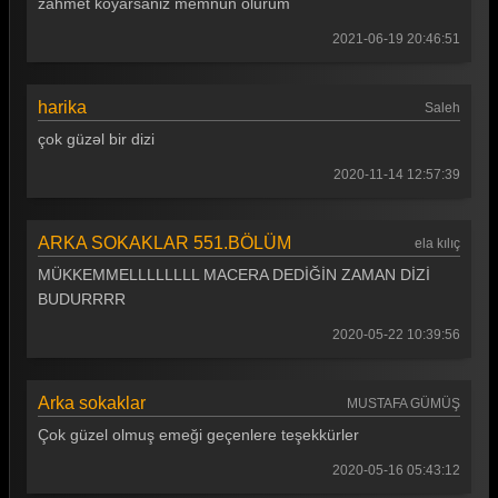
zahmet koyarsaniz memnun olurum
Arka Sokaklar 375. Bölüm
2021-06-19 20:46:51
Arka Sokaklar 374. Bölüm
Arka Sokaklar 373. Bölüm
harika
Saleh
çok güzəl bir dizi
Arka Sokaklar 372. Bölüm
2020-11-14 12:57:39
Arka Sokaklar 371. Bölüm
Arka Sokaklar 370. Bölüm
ARKA SOKAKLAR 551.BÖLÜM
ela kılıç
Arka Sokaklar 369. Bölüm
MÜKKEMMELLLLLLLL MACERA DEDİĞİN ZAMAN DİZİ
BUDURRRR
Arka Sokaklar 368. Bölüm
2020-05-22 10:39:56
Arka Sokaklar 367. Bölüm
Arka Sokaklar 366. Bölüm
Arka sokaklar
MUSTAFA GÜMÜŞ
Arka Sokaklar 365. Bölüm
Çok güzel olmuş emeği geçenlere teşekkürler
Arka Sokaklar 364. Bölüm
2020-05-16 05:43:12