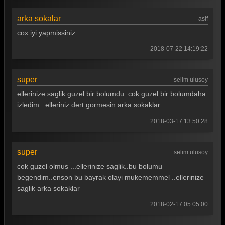
Arka Sokaklar 363. Bölüm
arka sokalar
Arka Sokaklar 362. Bölüm
asif
cox iyi yapmissiniz
Arka Sokaklar 361. Bölüm
2018-07-22 14:19:22
Arka Sokaklar 360. Bölüm
Arka Sokaklar 359. Bölüm
super
selim ulusoy
Arka Sokaklar 358. Bölüm
ellerinize saglik guzel bir bolumdu..cok guzel bir bolumdaha
izledim ..elleriniz dert gormesin arka sokaklar...
Arka Sokaklar 357. Bölüm
2018-03-17 13:50:28
Arka Sokaklar 356. Bölüm
Arka Sokaklar 355. Bölüm
super
selim ulusoy
Arka Sokaklar 354. Bölüm
cok guzel olmus ...ellerinize saglik..bu bolumu
begendim..enson bu bayrak olayi mukememmel ..ellerinize
Arka Sokaklar 353. Bölüm
saglik arka sokaklar
Arka Sokaklar 352. Bölüm
2018-02-17 05:05:00
Arka Sokaklar 351. Bölüm