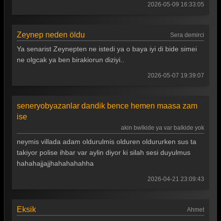
Arka Sokaklar 475. Bölüm
2026-05-09 16:33:05
Arka Sokaklar 474. Bölüm
Zeynep neden öldu
Sera demirci
Arka Sokaklar 473. Bölüm
Ya senarist Zeynepten ne istedi ya o baya iyi di bide simei
Arka Sokaklar 472. Bölüm
ne olgcak ya ben birakiorun diziyi..
Arka Sokaklar 471. Bölüm
2026-05-07 19:39:07
Arka Sokaklar 470. Bölüm
seneryobyazanlar dandik bence hemen maasa zam
Arka Sokaklar 469. Bölüm
ise
Arka Sokaklar 468. Bölüm
akin bwlkide ya var balkide yok
neymis villada adam oldurulmis olduren oldururken sus ta
Arka Sokaklar 467. Bölüm
takiyor polise ihbar var aylin diyor ki silah sesi duyulmus
Arka Sokaklar 466. Bölüm
hahahajjajjhahahahahha
Arka Sokaklar 465. Bölüm
2026-04-21 23:09:43
Arka Sokaklar 464. Bölüm
Eksik
Ahmet
Arka Sokaklar 463. Bölüm