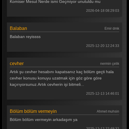
Komiser Mesut Nerde ismi Geçmiyor unutuldu mu
Arka Sokaklar 462. Bölüm
2026-04-18 08:29:03
Arka Sokaklar 461. Bölüm
Arka Sokaklar 460. Bölüm
Balaban
Emir dmk
Balaban reyissss
Arka Sokaklar 459. Bölüm
2025-12-20 12:24:33
Arka Sokaklar 458. Bölüm
Arka Sokaklar 457. Bölüm
cevher
nermin çelik
Arka Sokaklar 456. Bölüm
Artık şu cevher hesabını kapatsanız kaç bölüm geçti hala
cevher konusu konuyu uzatmak için göz göre göre
Arka Sokaklar 455. Bölüm
kaçırıyorsunuz.Artık cevherin işi bitmeli...
Arka Sokaklar 454. Bölüm
2025-12-13 14:46:01
Arka Sokaklar 453. Bölüm
Arka Sokaklar 452. Bölüm
Bölüm bölüm vermeyin
Ahmet muhsin
Bölüm bölüm vermeyin arkadaşım ya
Arka Sokaklar 451. Bölüm
2025-12-12 22:49:32