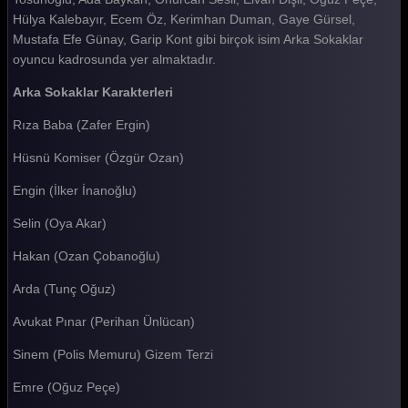
Arka Sokaklar 512. Bölüm
Hülya Kalebayır, Ecem Öz, Kerimhan Duman, Gaye Gürsel,
Mustafa Efe Günay, Garip Kont gibi birçok isim Arka Sokaklar
Arka Sokaklar 511. Bölüm
oyuncu kadrosunda yer almaktadır.
Arka Sokaklar 510. Bölüm
Arka Sokaklar Karakterleri
Arka Sokaklar 509. Bölüm
Rıza Baba (Zafer Ergin)
Arka Sokaklar 508. Bölüm
Hüsnü Komiser (Özgür Ozan)
Arka Sokaklar 507. Bölüm
Engin (İlker İnanoğlu)
Arka Sokaklar 506. Bölüm
Selin (Oya Akar)
Arka Sokaklar 505. Bölüm
Hakan (Ozan Çobanoğlu)
Arka Sokaklar 504. Bölüm
Arda (Tunç Oğuz)
Arka Sokaklar 503. Bölüm
Avukat Pınar (Perihan Ünlücan)
Arka Sokaklar 502. Bölüm
Sinem (Polis Memuru) Gizem Terzi
Arka Sokaklar 501. Bölüm
Emre (Oğuz Peçe)
Arka Sokaklar 500. Bölüm