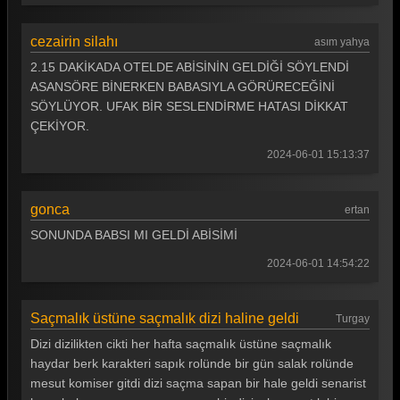
Arka Sokaklar 412. Bölüm
cezairin silahı
asım yahya
Arka Sokaklar 411. Bölüm
2.15 DAKİKADA OTELDE ABİSİNİN GELDİĞİ SÖYLENDİ
ASANSÖRE BİNERKEN BABASIYLA GÖRÜRECEĞİNİ
Arka Sokaklar 410. Bölüm
SÖYLÜYOR. UFAK BİR SESLENDİRME HATASI DİKKAT
Arka Sokaklar 409. Bölüm
ÇEKİYOR.
Arka Sokaklar 408. Bölüm
2024-06-01 15:13:37
Arka Sokaklar 407. Bölüm
gonca
ertan
Arka Sokaklar 406. Bölüm
SONUNDA BABSI MI GELDİ ABİSİMİ
Arka Sokaklar 405. Bölüm
2024-06-01 14:54:22
Arka Sokaklar 404. Bölüm
Arka Sokaklar 403. Bölüm
Saçmalık üstüne saçmalık dizi haline geldi
Turgay
Dizi dizilikten cikti her hafta saçmalık üstüne saçmalık
Arka Sokaklar 402. Bölüm
haydar berk karakteri sapık rolünde bir gün salak rolünde
Arka Sokaklar 401. Bölüm
mesut komiser gitdi dizi saçma sapan bir hale geldi senarist