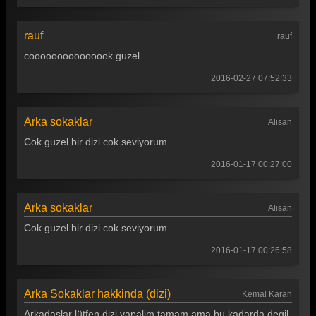
Arka Sokaklar 313. Bölüm
Arka Sokaklar 312. Bölüm
rauf
rauf
cooooooooooooook guzel
Arka Sokaklar 311. Bölüm
2016-02-27 07:52:33
Arka Sokaklar 310. Bölüm
Arka Sokaklar 309. Bölüm
Arka sokaklar
Alisan
Arka Sokaklar 308. Bölüm
Cok guzel bir dizi cok seviyorum
Arka Sokaklar 307. Bölüm
2016-01-17 00:27:00
Arka Sokaklar 306. Bölüm
Arka sokaklar
Alisan
Arka Sokaklar 305. Bölüm
Cok guzel bir dizi cok seviyorum
Arka Sokaklar 304. Bölüm
2016-01-17 00:26:58
Arka Sokaklar 303. Bölüm
Arka Sokaklar 302. Bölüm
Arka Sokaklar hakkinda (dizi)
Kemal Karan
Arka Sokaklar 301. Bölüm
Arkadaslar lütfen dizi yapalim tamam ama bu kadarda degil.