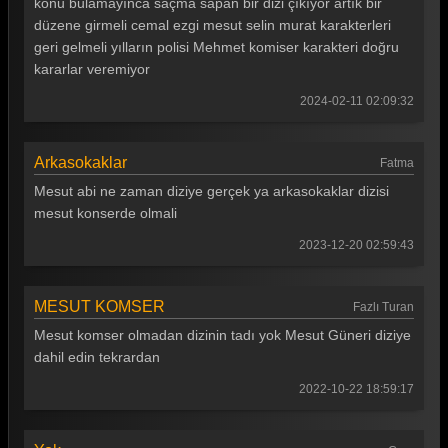
konu bulamayınca saçma sapan bir dizi çıkıyor artık bir
Arka Sokaklar 400. Bölüm
düzene girmeli cemal ezgi mesut selin murat karakterleri
geri gelmeli yılların polisi Mehmet komiser karakteri doğru
Arka Sokaklar 399. Bölüm
kararlar veremiyor
Arka Sokaklar 398. Bölüm
2024-02-11 02:09:32
Arka Sokaklar 397. Bölüm
Arka Sokaklar 396. Bölüm
Arkasokaklar
Fatma
Mesut abi ne zaman diziye gerçek ya arkasokaklar dizisi
Arka Sokaklar 395. Bölüm
mesut konserde olmali
Arka Sokaklar 394. Bölüm
2023-12-20 02:59:43
Arka Sokaklar 393. Bölüm
Arka Sokaklar 392. Bölüm
MESUT KOMSER
Fazlı Turan
Mesut komser olmadan dizinin tadı yok Mesut Güneri diziye
Arka Sokaklar 391. Bölüm
dahil edin tekrardan
Arka Sokaklar 390. Bölüm
2022-10-22 18:59:17
Arka Sokaklar 389. Bölüm
Arka Sokaklar 388. Bölüm