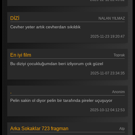
Arka Sokaklar 450. Bölüm
Arka Sokaklar 449. Bölüm
DİZİ
NALAN YILMAZ
Arka Sokaklar 448. Bölüm
Cevher yeter artık cevherdan sıkıldık
Arka Sokaklar 447. Bölüm
2025-11-23 19:20:47
Arka Sokaklar 446. Bölüm
En iyi film
Toprak
Arka Sokaklar 445. Bölüm
Bu diziyi çocukluğumdan beri izliyorum çok güzel
Arka Sokaklar 444. Bölüm
2025-11-07 23:34:35
Arka Sokaklar 443. Bölüm
Arka Sokaklar 442. Bölüm
.
Anonim
Arka Sokaklar 441. Bölüm
Pelin sakin ol diyor pelin bir tarafında pireler uçuşuyor
Arka Sokaklar 440. Bölüm
2025-10-12 04:12:53
Arka Sokaklar 439. Bölüm
Arka Sokaklar 723 fragman
Alp
Arka Sokaklar 438. Bölüm