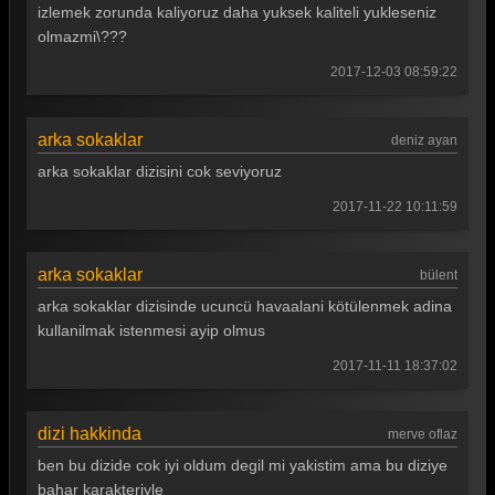
Arka Sokaklar 338. Bölüm
izlemek zorunda kaliyoruz daha yuksek kaliteli yukleseniz
olmazmi\???
Arka Sokaklar 337. Bölüm
2017-12-03 08:59:22
Arka Sokaklar 336. Bölüm
Arka Sokaklar 335. Bölüm
arka sokaklar
deniz ayan
Arka Sokaklar 334. Bölüm
arka sokaklar dizisini cok seviyoruz
Arka Sokaklar 333. Bölüm
2017-11-22 10:11:59
Arka Sokaklar 332. Bölüm
arka sokaklar
bülent
Arka Sokaklar 331. Bölüm
arka sokaklar dizisinde ucuncü havaalani kötülenmek adina
Arka Sokaklar 330. Bölüm
kullanilmak istenmesi ayip olmus
Arka Sokaklar 329. Bölüm
2017-11-11 18:37:02
Arka Sokaklar 328. Bölüm
dizi hakkinda
merve oflaz
Arka Sokaklar 327. Bölüm
ben bu dizide cok iyi oldum degil mi yakistim ama bu diziye
Arka Sokaklar 326. Bölüm
bahar karakteriyle