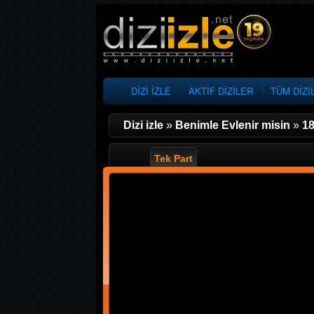
DİZİ İZLE
AKTİF DİZİLER
TÜM DİZİ
Dizi izle
»
Benimle Evlenir misin
»
18
Tek Part