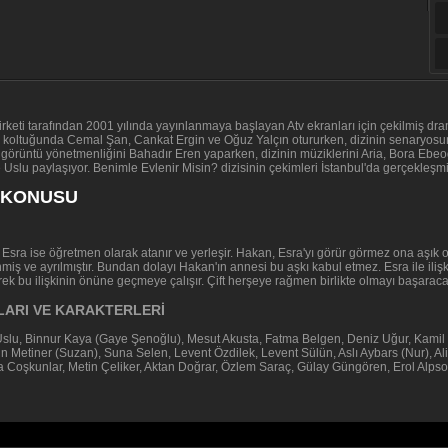
keti tarafından 2001 yılında yayınlanmaya başlayan Atv ekranları için çekilmiş dram 
n koltuğunda Cemal Şan, Cankat Ergin ve Oğuz Yalçın otururken, dizinin senaryosunu
in görüntü yönetmenliğini Bahadır Eren yaparken, dizinin müziklerini Aria, Bora Ebeo
 Uslu paylaşıyor. Benimle Evlenir Misin? dizisinin çekimleri İstanbul'da gerçekleşmi
İ KONUSU
Esra ise öğretmen olarak atanır ve yerleşir. Hakan, Esra'yı görür görmez ona aşık 
ş ve ayrılmıştır. Bundan dolayı Hakan'ın annesi bu aşkı kabul etmez. Esra ile ilişk
k bu ilişkinin önüne geçmeye çalışır. Çift herşeye rağmen birlikte olmayı başaracak
ULARI VE KARAKTERLERİ
Uslu, Binnur Kaya (Gaye Şenoğlu), Mesut Akusta, Fatma Belgen, Deniz Uğur, Kamil
Metiner (Suzan), Suna Selen, Levent Özdilek, Levent Sülün, Aslı Aybars (Nur), Ali
Coşkunlar, Metin Çeliker, Aktan Doğrar, Özlem Saraç, Gülay Güngören, Erol Alpso