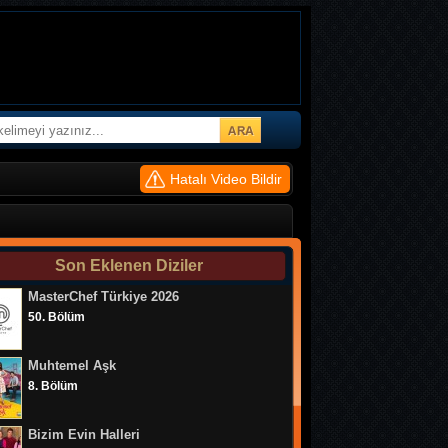
Hatalı Video Bildir
Son Eklenen Diziler
MasterChef Türkiye 2026
Benimle Evlenir misin 33. Bölüm
50. Bölüm
Benimle Evlenir misin 32. Bölüm
Muhtemel Aşk
Benimle Evlenir misin 31. Bölüm
8. Bölüm
Benimle Evlenir misin 30. Bölüm
Bizim Evin Halleri
Benimle Evlenir misin 29. Bölüm