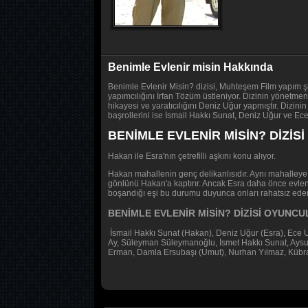
Benimle Evlenir misin Hakkında
Benimle Evlenir Misin? dizisi, Muhteşem Film yapım şir
yapımcılığını İrfan Tözüm üstleniyor. Dizinin yönetme
hikayesi ve yaratıcılığını Deniz Uğur yapmıştır. Dizin
başrollerini ise İsmail Hakkı Sunat, Deniz Uğur ve Ece
BENİMLE EVLENİR MİSİN? DİZİS
Hakan ile Esra'nın çetrefilli aşkını konu alıyor.
Hakan mahallenin genç delikanlısıdır. Aynı mahalleye 
gönlünü Hakan'a kaptırır. Ancak Esra daha önce evlenmi
boşandığı eşi bu durumu duyunca onları rahatsız edere
BENİMLE EVLENİR MİSİN? DİZİSİ OYUNC
İsmail Hakkı Sunat (Hakan), Deniz Uğur (Esra), Ece 
Ay, Süleyman Süleymanoğlu, İsmet Hakkı Sunat, Aysun 
Erman, Damla Ersubaşı (Umut), Nurhan Yılmaz, Kübra 