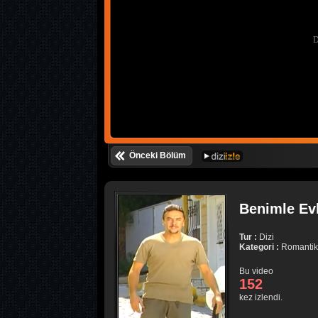
Önceki Bölüm
Benimle Evl
Tur :
Dizi
Kategori :
Romantik
Bu video
152
kez izlendi.