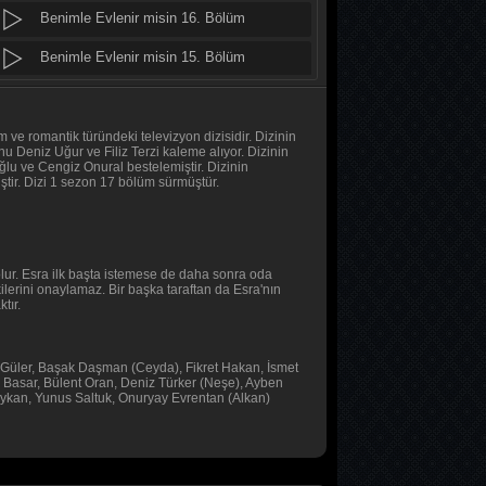
Benimle Evlenir misin 16. Bölüm
Daha 17
10. Bölüm
Benimle Evlenir misin 15. Bölüm
Benimle Evlenir misin 14. Bölüm
Her Şey Mümkün
2. Bölüm
Benimle Evlenir misin 13. Bölüm
ve romantik türündeki televizyon dizisidir. Dizinin
 Deniz Uğur ve Filiz Terzi kaleme alıyor. Dizinin
ğlu ve Cengiz Onural bestelemiştir. Dizinin
Her Şey Mümkün
Benimle Evlenir misin 12. Bölüm
ştir. Dizi 1 sezon 17 bölüm sürmüştür.
1. Bölüm
Benimle Evlenir misin 11. Bölüm
Baş Başa
Benimle Evlenir misin 10. Bölüm
2. Bölüm
olur. Esra ilk başta istemese de daha sonra oda
ilerini onaylamaz. Bir başka taraftan da Esra'nın
Benimle Evlenir misin 9. Bölüm
tır.
Baş Başa
Benimle Evlenir misin 8. Bölüm
1. Bölüm
 Güler, Başak Daşman (Ceyda), Fikret Hakan, İsmet
Benimle Evlenir misin 7. Bölüm
 Basar, Bülent Oran, Deniz Türker (Neşe), Ayben
MasterChef Türkiye 2026
ykan, Yunus Saltuk, Onuryay Evrentan (Alkan)
Benimle Evlenir misin 6. Bölüm
45. Bölüm
Benimle Evlenir misin 5. Bölüm
Sıfır Bir 4 Sezon