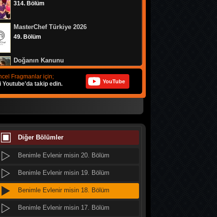
314. Bölüm
Benimle Evlenir misin 28. Bölüm
MasterChef Türkiye 2026
Benimle Evlenir misin 27. Bölüm
49. Bölüm
Benimle Evlenir misin 26. Bölüm
Doğanın Kanunu
Benimle Evlenir misin 25. Bölüm
9. Bölüm
cel Fragmanlar için;
YouTube
i Youtube'da takip edin.
Benimle Evlenir misin 24. Bölüm
MasterChef Türkiye 2026
Benimle Evlenir misin 23. Bölüm
48. Bölüm
Benimle Evlenir misin 22. Bölüm
MasterChef Türkiye 2026
47. Bölüm
Diğer Bölümler
Benimle Evlenir misin 21. Bölüm
Benimle Evlenir misin 20. Bölüm
Altı Üstü İstanbul
8. Bölüm
Benimle Evlenir misin 19. Bölüm
Benimle Evlenir misin 18. Bölüm
MasterChef Türkiye 2026
46. Bölüm
Benimle Evlenir misin 17. Bölüm