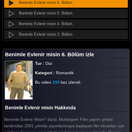
Benimle Evlenir misin 6. Bölüm
Benimle Evlenir misin 5. Bölüm
Benimle Evlenir misin 4. Bölüm
Benimle Evlenir misin 3. Bölüm
Benimle Evlenir misin 2. Bölüm
Benimle Evlenir misin 6. Bölüm izle
Benimle Evlenir misin 1. Bölüm
Tur :
Dizi
Tüm Bölümleri Göster
Kategori :
Romantik
Bu video
150
kez izlendi.
Benimle Evlenir misin Hakkında
Benimle Evlenir Misin? dizisi, Muhteşem Film yapım şirketi
tarafından 2001 yılında yayınlanmaya başlayan Atv ekranları için