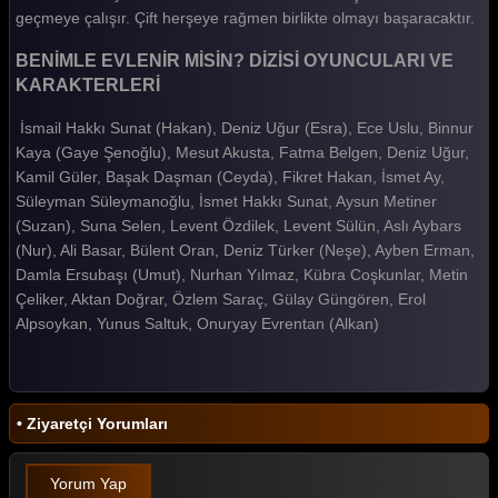
geçmeye çalışır. Çift herşeye rağmen birlikte olmayı başaracaktır.
BENİMLE EVLENİR MİSİN? DİZİSİ OYUNCULARI VE
KARAKTERLERİ
İsmail Hakkı Sunat (Hakan), Deniz Uğur (Esra), Ece Uslu, Binnur
Kaya (Gaye Şenoğlu), Mesut Akusta, Fatma Belgen, Deniz Uğur,
Kamil Güler, Başak Daşman (Ceyda), Fikret Hakan, İsmet Ay,
Süleyman Süleymanoğlu, İsmet Hakkı Sunat, Aysun Metiner
(Suzan), Suna Selen, Levent Özdilek, Levent Sülün, Aslı Aybars
(Nur), Ali Basar, Bülent Oran, Deniz Türker (Neşe), Ayben Erman,
Damla Ersubaşı (Umut), Nurhan Yılmaz, Kübra Coşkunlar, Metin
Çeliker, Aktan Doğrar, Özlem Saraç, Gülay Güngören, Erol
Alpsoykan, Yunus Saltuk, Onuryay Evrentan (Alkan)
• Ziyaretçi Yorumları
Yorum Yap