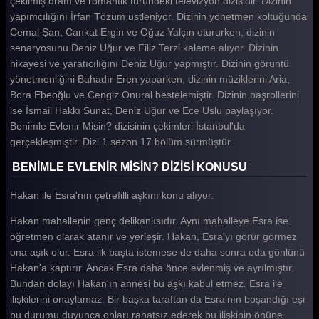
çekilmiş dram ve romantik türündeki televizyon dizisidir. Dizinin
yapımcılığını İrfan Tözüm üstleniyor. Dizinin yönetmen koltuğunda
Cemal Şan, Cankat Ergin ve Oğuz Yalçın otururken, dizinin
senaryosunu Deniz Uğur ve Filiz Terzi kaleme alıyor. Dizinin
hikayesi ve yaratıcılığını Deniz Uğur yapmıştır. Dizinin görüntü
yönetmenliğini Bahadır Eren yaparken, dizinin müziklerini Aria,
Bora Ebeoğlu ve Cengiz Onural bestelemiştir. Dizinin başrollerini
ise İsmail Hakkı Sunat, Deniz Uğur ve Ece Uslu paylaşıyor.
Benimle Evlenir Misin? dizisinin çekimleri İstanbul'da
gerçekleşmiştir. Dizi 1 sezon 17 bölüm sürmüştür.
BENİMLE EVLENİR MİSİN? DİZİSİ KONUSU
Hakan ile Esra'nın çetrefilli aşkını konu alıyor.
Hakan mahallenin genç delikanlısıdır. Aynı mahalleye Esra ise
öğretmen olarak atanır ve yerleşir. Hakan, Esra'yı görür görmez
ona aşık olur. Esra ilk başta istemese de daha sonra oda gönlünü
Hakan'a kaptırır. Ancak Esra daha önce evlenmiş ve ayrılmıştır.
Bundan dolayı Hakan'ın annesi bu aşkı kabul etmez. Esra ile
ilişkilerini onaylamaz. Bir başka taraftan da Esra'nın boşandığı eşi
bu durumu duyunca onları rahatsız ederek bu ilişkinin önüne