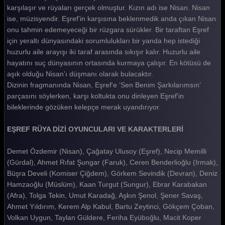
karşılaşır ve rüyaları gerçek olmuştur. Kızın adı ise Nisan. Nisan
ise, müzisyendir. Eşref’in karşısına beklenmedik anda çıkan Nisan
onu tahmin edemeyeceği bir rüzgara sürükler. Bir taraftan Eşref
için yeraltı dünyasındaki sorumlulukları bir yanda hep istediği
huzurlu aile arayışı iki taraf arasında sıkışır kalır. Huzurlu aile
hayatını suç dünyasının ortasında kurmaya çalışır. En kötüsü de
aşık olduğu Nisan’ı düşmanı olarak bulacaktır.
Dizinin fragmanında Nisan, Eşref'e ‘Sen Benim Şarkılarımsın’
parçasını söylerken, karşı koltukta onu dinleyen Eşref'in
bileklerinde gözüken kelepçe merak uyandırıyor.
EŞREF RÜYA DİZİ OYUNCULARI VE KARAKTERLERİ
Demet Özdemir (Nisan), Çağatay Ulusoy (Eşref), Necip Memilli
(Gürdal), Ahmet Rıfat Şungar (Faruk), Ceren Benderlioğlu (Irmak),
Büşra Develi (Komiser Çiğdem), Görkem Sevindik (Devran), Deniz
Hamzaoğlu (Müslüm), Kaan Turgut (Sungur), Ebrar Karabakan
(Afra), Tolga Tekin, Umut Karadağ, Aşkın Şenol, Şener Savaş,
Ahmet Yıldırım, Kerem Alp Kabul, Bartu Zeytinci, Gökçem Çoban,
Volkan Uygun, Taylan Güldere, Feriha Eyüboğlu, Macit Koper