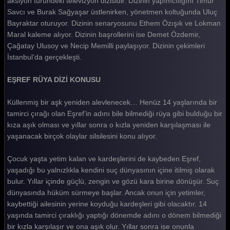
aksiyon türündeki televizyon dizisidir. Dizinin yapımcılığını Timur
Savcı ve Burak Sağyaşar üstlenirken, yönetmen koltuğunda Uluç
Eşref Rüya 2. Bölüm
Bayraktar oturuyor. Dizinin senaryosunu Ethem Özışık ve Lokman
Eşref Rüya 1. Bölüm
Maral kaleme alıyor. Dizinin başrollerini ise Demet Özdemir,
Çağatay Ulusoy ve Necip Memilli paylaşıyor. Dizinin çekimleri
Tüm Bölümleri Göster
İstanbul’da gerçekleşti.
EŞREF RÜYA DİZİ KONUSU
Küllenmiş bir aşk yeniden alevlenecek… Henüz 14 yaşlarında bir
tamirci çırağı olan Eşref’in adını bile bilmediği rüya gibi bulduğu bir
kıza aşık olması ve yıllar sonra o kızla yeniden karşılaşması ile
yaşanacak birçok olaylar silsilesini konu alıyor.
Çocuk yaşta yetim kalan ve kardeşlerini de kaybeden Eşref,
yaşadığı bu yalnızlıkla kendini suç dünyasının içine itilmiş olarak
bulur. Yıllar içinde güçlü, zengin ve gözü kara birine dönüşür. Suç
dünyasında hüküm sürmeye başlar. Ancak onun için yetimler,
kaybettiği ailesinin yerine koyduğu kardeşleri gibi olacaktır. 14
yaşında tamirci çıraklığı yaptığı dönemde adını o dönem bilmediği
bir kızla karşılaşır ve ona aşık olur. Yıllar sonra ise onunla