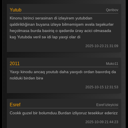
Yutub
Qeribov
Kinonu birinci serasinan di izləyirəm yutubdan
qaldirildığinan buyana izləyə bilməmişəm əvəla təşəkurlər
heçolmasa burda baxiriq o qədərdə ürəy acici olmasada
kaş Yutubda veril sə idi lap yaxşi olar di
2025-10-23 21:31:09
2011
Muko11
Yaxşı kinodu ancaq youtub daha yaxşıdı ordan baxırdıq da
nolduki birdən birə
2025-10-15 12:31:53
Esref
Esref izleyicisi
Cookk guzel bir bolumduu.Burdan izliyoruz tesekkur ederizz
2025-10-09 21:44:23