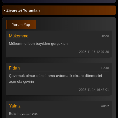
• Ziyaretçi Yorumları
Yorum Yap
Mükemmel
Jisoo
Mükemmel ben bayıldım gerçekten
2025-11-16 12:07:30
Fidan
Fidan
Çevirmək olmur düzdü ama avtomatik ekranı dönməsini
açın elə çevirin
2025-11-14 16:48:01
Yalnız
Yalnız
Belə həyatlar var.