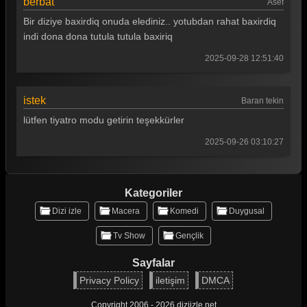
berbat
Asef
Bir diziye baxirdiq onuda elediniz.. yotubdan rahat baxirdiq
indi dona dona tutula tutula baxiriq
2025-09-28 12:51:40
istek
Baran tekin
lütfen tiyatro modu getirin teşekkürler
2025-09-26 03:10:27
Kategoriler
Dizi izle
Macera
Komedi
Duygusal
Tv Show
Gençlik
Sayfalar
Privacy Policy
iletişim
DMCA
Copyright 2006 - 2026 diziizle.net