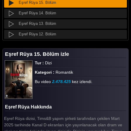
Eşref Rüya 15. Bölüm
Eşref Rüya 14. Bölüm
Eşref Rüya 13. Bölüm
Eşref Rüya 12. Bölüm
Eşref Rüya 11. Bölüm
Eşref Rüya 15. Bölüm izle
Eşref Rüya 10. Bölüm
Tur :
Dizi
Eşref Rüya 9. Bölüm
Kategori :
Romantik
Eşref Rüya 8. Bölüm
Bu video
2.478.425
kez izlendi.
Eşref Rüya 7. Bölüm
Eşref Rüya 6. Bölüm
Eşref Rüya Hakkında
Eşref Rüya 5. Bölüm
Eşref Rüya dizisi, Tims&B yapım şirketi tarafından çekilen Mart
Eşref Rüya 4. Bölüm
2025 tarihinde Kanal D ekranları için yayınlanacak olan dram ve
Eşref Rüya 3. Bölüm