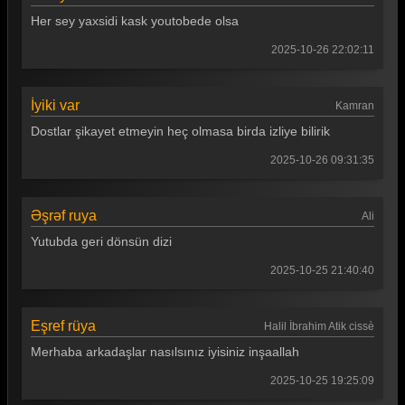
Her sey yaxsidi kask youtobede olsa
2025-10-26 22:02:11
İyiki var
Kamran
Dostlar şikayet etmeyin heç olmasa birda izliye bilirik
2025-10-26 09:31:35
Əşrəf ruya
Ali
Yutubda geri dönsün dizi
2025-10-25 21:40:40
Eşref rüya
Halil İbrahim Atik cissè
Merhaba arkadaşlar nasılsınız iyisiniz inşaallah
2025-10-25 19:25:09