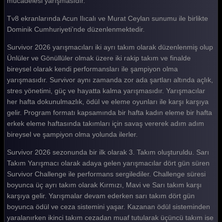
mücadelesi yarışmasıdır.
Survivor 2026 129. Bölüm
Tv8 ekranlarında Acun Ilıcalı ve Murat Ceylan sunumu ile birlikte
Dominik Cumhuriyeti’nde düzenlenmektedir.
Survivor 2026 128. Bölüm
Survivor 2026 yarışmacıları iki ayrı takım olarak düzenlenmiş olup
Survivor 2026 127. Bölüm
Ünlüler ve Gönüllüler olmak üzere iki rakip takım ve finalde
Survivor 2026 126. Bölüm
bireysel olarak kendi performansları ile şampiyon olma
yarışmasıdır. Survivor aynı zamanda zor ada şartları altında açlık,
Survivor 2026 125. Bölüm
stres yönetimi, güç ve hayatta kalma yarışmasıdır. Yarışmacılar
her hafta dokunulmazlık, ödül ve eleme oyunları ile karşı karşıya
Survivor 2026 124. Bölüm
gelir. Program formatı kapsamında bir hafta kadın eleme bir hafta
Survivor 2026 123. Bölüm
erkek eleme haftasında takımları için savaş vererek adım adım
bireysel ve şampiyon olma yolunda ilerler.
Survivor 2026 122. Bölüm
Survivor 2026 sezonunda bir ilk olarak 3. Takım oluşturuldu. Sarı
Survivor 2026 121. Bölüm
Takım Yarışmacı olarak adaya gelen yarışmacılar dört gün süren
Survivor Challenge ile performans sergilediler. Challenge süresi
Survivor 2026 120. Bölüm
boyunca üç ayrı takım olarak Kırmızı, Mavi ve Sarı takım karşı
Survivor 2026 119. Bölüm
karşıya gelir. Yarışmalar devam ederken sarı takım dört gün
boyunca ödül ve ceza sistemini yaşar. Kazanan ödül sisteminden
Survivor 2026 118. Bölüm
yaralanırken ikinci takım cezadan muaf tutularak üçüncü takım ise