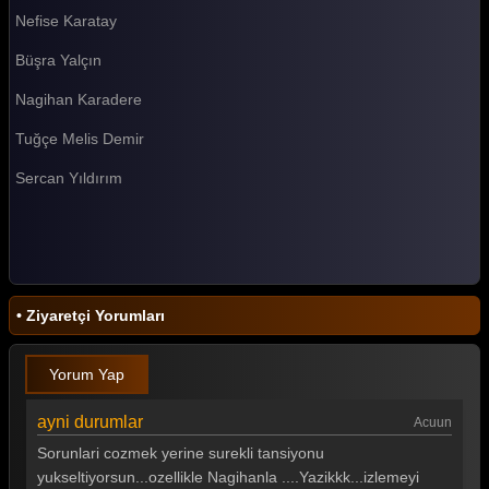
Nefise Karatay
Survivor 2026 67. Bölüm
Büşra Yalçın
Survivor 2026 66. Bölüm
Nagihan Karadere
Survivor 2026 65. Bölüm
Tuğçe Melis Demir
Survivor 2026 64. Bölüm
Sercan Yıldırım
Survivor 2026 63. Bölüm
Survivor 2026 62. Bölüm
Survivor 2026 61. Bölüm
Survivor 2026 60. Bölüm
• Ziyaretçi Yorumları
Survivor 2026 59. Bölüm
Yorum Yap
Survivor 2026 58. Bölüm
Survivor 2026 57. Bölüm
ayni durumlar
Acuun
Sorunlari cozmek yerine surekli tansiyonu
Survivor 2026 56. Bölüm
yukseltiyorsun...ozellikle Nagihanla ....Yazikkk...izlemeyi