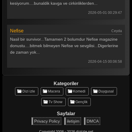
Survivor 2026 55. Bölüm
kesiyorum....bunaldik kavga ve cirkinliklerden...
Survivor 2026 54. Bölüm
2026-05-01 00:29:47
Survivor 2026 53. Bölüm
Nefise
Ceyda
Survivor 2026 52. Bölüm
Nasil bir survivor...Tamamen 2 bolumdur Nefise magazine
Survivor 2026 51. Bölüm
donustu....bitmek bilmeyen Nefise ve sevgilisi...Digerlerine
de zaman yok...
Survivor 2026 50. Bölüm
2026-04-15 00:06:58
Survivor 2026 49. Bölüm
Survivor 2026 48. Bölüm
Kategoriler
Survivor 2026 47. Bölüm
Dizi izle
Macera
Komedi
Duygusal
Survivor 2026 46. Bölüm
Tv Show
Gençlik
Survivor 2026 45. Bölüm
Sayfalar
Survivor 2026 44. Bölüm
Privacy Policy
iletişim
DMCA
Survivor 2026 43. Bölüm
Copyright 2006 - 2026 diziizle.net