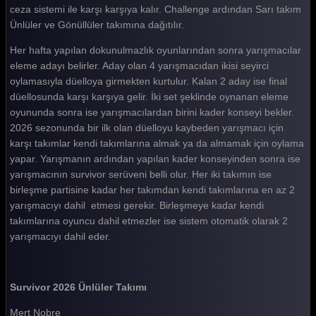
ceza sistemi ile karşı karşıya kalır. Challenge ardından Sarı takım
Survivor 2026 117. Bölüm
Ünlüler ve Gönüllüler takımına dağıtılır.
Survivor 2026 116. Bölüm
Her hafta yapılan dokunulmazlık oyunlarından sonra yarışmacılar
Survivor 2026 115. Bölüm
eleme adayı belirler. Aday olan 4 yarışmacıdan ikisi seyirci
oylamasıyla düelloya girmekten kurtulur. Kalan 2 aday ise final
Survivor 2026 114. Bölüm
düellosunda karşı karşıya gelir. İki set şeklinde oynanan eleme
Survivor 2026 113. Bölüm
oyununda sonra ise yarışmacılardan birini kader konseyi bekler.
2026 sezonunda bir ilk olan düelloyu kaybeden yarışmacı için
Survivor 2026 112. Bölüm
karşı takımlar kendi takımlarına almak ya da almamak için oylama
yapar. Yarışmanın ardından yapılan kader konseyinden sonra ise
Survivor 2026 111. Bölüm
yarışmacının survivor serüveni belli olur. Her iki takımın ise
Survivor 2026 110. Bölüm
birleşme partisine kadar her takımdan kendi takımlarına en az 2
yarışmacıyı dahil etmesi gerekir. Birleşmeye kadar kendi
Survivor 2026 109. Bölüm
takımlarına oyuncu dahil etmezler ise sistem otomatik olarak 2
yarışmacıyı dahil eder.
Survivor 2026 108. Bölüm
Survivor 2026 107. Bölüm
Survivor 2026 Ünlüler Takımı
Survivor 2026 106. Bölüm
Mert Nobre
Survivor 2026 105. Bölüm