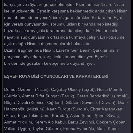
Eşref Rüya 17. Bölüm
karşılaşır ve rüyaları gerçek olmuştur. Kızın adı ise Nisan. Nisan
ise, müzisyendir. Eşref’in karşısına beklenmedik anda çıkan Nisan
Eşref Rüya 16. Bölüm
onu tahmin edemeyeceği bir rüzgara sürükler. Bir taraftan Eşref
için yeraltı dünyasındaki sorumlulukları bir yanda hep istediği
Eşref Rüya 15. Bölüm
huzurlu aile arayışı iki taraf arasında sıkışır kalır. Huzurlu aile
Eşref Rüya 14. Bölüm
hayatını suç dünyasının ortasında kurmaya çalışır. En kötüsü de
aşık olduğu Nisan’ı düşmanı olarak bulacaktır.
Eşref Rüya 13. Bölüm
Dizinin fragmanında Nisan, Eşref'e ‘Sen Benim Şarkılarımsın’
parçasını söylerken, karşı koltukta onu dinleyen Eşref'in
Eşref Rüya 12. Bölüm
bileklerinde gözüken kelepçe merak uyandırıyor.
Eşref Rüya 11. Bölüm
EŞREF RÜYA DİZİ OYUNCULARI VE KARAKTERLERİ
Eşref Rüya 10. Bölüm
Demet Özdemir (Nisan), Çağatay Ulusoy (Eşref), Necip Memilli
Eşref Rüya 9. Bölüm
(Gürdal), Ahmet Rıfat Şungar (Faruk), Ceren Benderlioğlu (Irmak),
Eşref Rüya 8. Bölüm
Büşra Develi (Komiser Çiğdem), Görkem Sevindik (Devran), Deniz
Hamzaoğlu (Müslüm), Kaan Turgut (Sungur), Ebrar Karabakan
Eşref Rüya 7. Bölüm
(Afra), Tolga Tekin, Umut Karadağ, Aşkın Şenol, Şener Savaş,
Eşref Rüya 6. Bölüm
Ahmet Yıldırım, Kerem Alp Kabul, Bartu Zeytinci, Gökçem Çoban,
Volkan Uygun, Taylan Güldere, Feriha Eyüboğlu, Macit Koper
Eşref Rüya 5. Bölüm