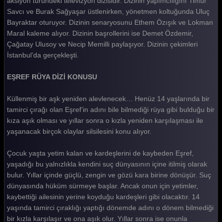
aksiyon türündeki televizyon dizisidir. Dizinin yapımcılığını Timur
Savcı ve Burak Sağyaşar üstlenirken, yönetmen koltuğunda Uluç
Eşref Rüya 29. Bölüm
Bayraktar oturuyor. Dizinin senaryosunu Ethem Özışık ve Lokman
Eşref Rüya 28. Bölüm
Maral kaleme alıyor. Dizinin başrollerini ise Demet Özdemir,
Çağatay Ulusoy ve Necip Memilli paylaşıyor. Dizinin çekimleri
Eşref Rüya 27. Bölüm
İstanbul’da gerçekleşti.
Eşref Rüya 26. Bölüm
EŞREF RÜYA DİZİ KONUSU
Eşref Rüya 25. Bölüm
Küllenmiş bir aşk yeniden alevlenecek… Henüz 14 yaşlarında bir
Eşref Rüya 24. Bölüm
tamirci çırağı olan Eşref’in adını bile bilmediği rüya gibi bulduğu bir
kıza aşık olması ve yıllar sonra o kızla yeniden karşılaşması ile
Eşref Rüya 23. Bölüm
yaşanacak birçok olaylar silsilesini konu alıyor.
Eşref Rüya 22. Bölüm
Çocuk yaşta yetim kalan ve kardeşlerini de kaybeden Eşref,
Eşref Rüya 21. Bölüm
yaşadığı bu yalnızlıkla kendini suç dünyasının içine itilmiş olarak
bulur. Yıllar içinde güçlü, zengin ve gözü kara birine dönüşür. Suç
Eşref Rüya 20. Bölüm
dünyasında hüküm sürmeye başlar. Ancak onun için yetimler,
Eşref Rüya 19. Bölüm
kaybettiği ailesinin yerine koyduğu kardeşleri gibi olacaktır. 14
yaşında tamirci çıraklığı yaptığı dönemde adını o dönem bilmediği
Eşref Rüya 18. Bölüm
bir kızla karşılaşır ve ona aşık olur. Yıllar sonra ise onunla