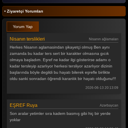
Eşref Rüya 4. Bölüm
• Ziyaretçi Yorumları
Eşref Rüya 3. Bölüm
Yorum Yap
Eşref Rüya 2. Bölüm
Nisanın terslikleri
Nisanın ağlamaları
Eşref Rüya 1. Bölüm
Herkes Nisanın aglamasindan şikayetçi olmuş Ben aynı
Tüm Bölümleri Göster
zamanda bu kadar ters sert bir karakter olmasına gıcık
olmaya başladım. Eşref ne kadar ilgi gösterirse adamı o
kadar tersleyip azarlıyor herkesi tersliyor azarlıyor dizinin
başlarında böyle degildi bu hayatı bilerek eşrefle birlikte
oldu sanki sonradan öğrendi karanlık bir hayatı olduğunu!!!
2026-06-13 20:13:09
EŞREF Ruya
Azərbaycan
Son aralar yetimler sıra kadem basmış gibi hiç bir yerde
yoklar