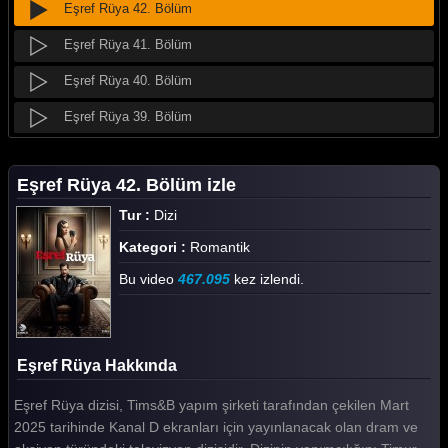
Eşref Rüya 42. Bölüm
Eşref Rüya 41. Bölüm
Eşref Rüya 40. Bölüm
Eşref Rüya 39. Bölüm
Eşref Rüya 38. Bölüm
Eşref Rüya 42. Bölüm izle
Eşref Rüya 37. Bölüm
Tur :
Dizi
Eşref Rüya 36. Bölüm
Kategori :
Romantik
Eşref Rüya 35. Bölüm
Bu video
467.095
kez izlendi.
Eşref Rüya 34. Bölüm
Eşref Rüya 33. Bölüm
Eşref Rüya Hakkında
Eşref Rüya 32. Bölüm
Eşref Rüya dizisi, Tims&B yapım şirketi tarafından çekilen Mart
Eşref Rüya 31. Bölüm
2025 tarihinde Kanal D ekranları için yayınlanacak olan dram ve
Eşref Rüya 30. Bölüm