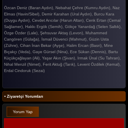
Özcan Deniz (Baran Aydın), Nebahat Çehre (Kumru Aydın), Naz
Elmas (Havin/Sibel), Demir Karahan (Ural Aydın), Burcu Kara
(Duygu Aydın), Cevdet Arıcılar (Harun Altan), Cenk Ertan (Cemal
Sağlamer), Hakkı Ergök (Semih), Gökçe Yanardağ (Selen Saltık),
Özge Özder (Lale), Şehsuvar Aktaş (Levon), Muhammed
Cangören (Gülağa), İsmail Düvenci (Mahmut), Güzin Usta
(Zühre), Cihan İnan Bekar (Ayşe), Halim Ercan (Basri), Mine
Bıçakçı (Veda), Gaye Gürsel (Nina), Ece Sükan (Dennis), Bartu
Küçükçağlayan (Ali), Yaşar Akın (Şivan), Irmak Ünal (Su Tahran),
Nihal Menzil (Nimet), Ferit Aktuğ (Tarık), Levent Özdilek (Kemal),
Erdal Cindoruk (Sezai)
• Ziyaretçi Yorumları
Yorum Yap