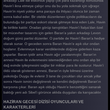
arkadaşı Lale ise eskortluk yapıp çok para kazandığı konusunda
Haziran Gecesi 3. Bölüm
Havin'i ikna etmeye çalışır onu da bu yola sokmak için uğraşır.
Havin'in niyeti yoktur ama paraya da ihtiyacı olunca bir zaman
Haziran Gecesi 2. Bölüm
sonra kabul eder. Bir otelde düzenlenen içinde politikacıların da
Haziran Gecesi 1. Bölüm
bulunduğu bir partiye eskort olarak gitmeye ikna eden Lale, Havin
ile birlikte katılır. Oradan görüp tanıştıkları Havin'i İtalya'dan özel
Tüm Bölümleri Göster
bir mücevher tasarımı için gelen Baran'a yakın arkadaşı Levon
doğum günü partisi düzenler. O partide de Havin'i Baran'a hediye
olarak sunar. O geceden sonra Baran Havin'e aşık olur ondan
hoşlanır. Evlenmeye karar verdiklerinde düğüne giderken kaza
yaparlar. Baran iyidir ama Havin ağır yaralanmıştır. Baran'ın
annesi Havin ile evlenmesini istemediğinden onu ordan alıp bir
dağ evinde iyileşmesini sağlar bir miktar para ile susturur. Havin'i
öldü olarak gösteren annesi, Baran'ın öyle bilmesi üzerine
psikoloğu Duygu ile evlenir 3 tane de çocukları olur ancak yıllar
sonra Havin ismini değiştirerek ve kendini değiştirerek Baran'ın
karşısına çıkar. Baran aşık olduğu Havin'e benzettiğini sanarak
baktığı yeni adı Sibel'i görünce aklıda duyguları da karışacaktır.
HAZİRAN GECESİ DİZİSİ OYUNCULARI VE
KARAKTERLERİ