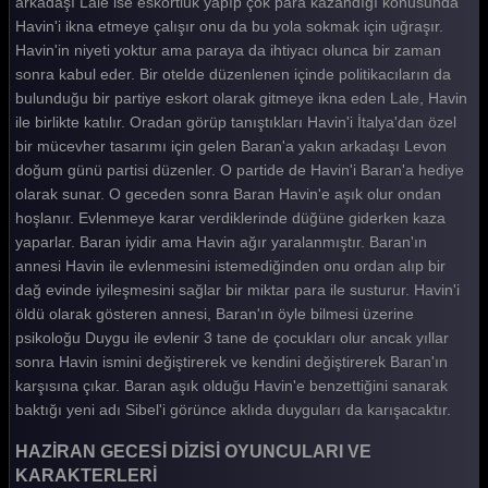
arkadaşı Lale ise eskortluk yapıp çok para kazandığı konusunda
Haziran Gecesi 20. Bölüm
Havin'i ikna etmeye çalışır onu da bu yola sokmak için uğraşır.
Havin'in niyeti yoktur ama paraya da ihtiyacı olunca bir zaman
Haziran Gecesi 19. Bölüm
sonra kabul eder. Bir otelde düzenlenen içinde politikacıların da
Haziran Gecesi 18. Bölüm
bulunduğu bir partiye eskort olarak gitmeye ikna eden Lale, Havin
ile birlikte katılır. Oradan görüp tanıştıkları Havin'i İtalya'dan özel
Haziran Gecesi 17. Bölüm
bir mücevher tasarımı için gelen Baran'a yakın arkadaşı Levon
doğum günü partisi düzenler. O partide de Havin'i Baran'a hediye
Haziran Gecesi 16. Bölüm
olarak sunar. O geceden sonra Baran Havin'e aşık olur ondan
Haziran Gecesi 15. Bölüm
hoşlanır. Evlenmeye karar verdiklerinde düğüne giderken kaza
yaparlar. Baran iyidir ama Havin ağır yaralanmıştır. Baran'ın
Haziran Gecesi 14. Bölüm
annesi Havin ile evlenmesini istemediğinden onu ordan alıp bir
Haziran Gecesi 13. Bölüm
dağ evinde iyileşmesini sağlar bir miktar para ile susturur. Havin'i
öldü olarak gösteren annesi, Baran'ın öyle bilmesi üzerine
Haziran Gecesi 12. Bölüm
psikoloğu Duygu ile evlenir 3 tane de çocukları olur ancak yıllar
sonra Havin ismini değiştirerek ve kendini değiştirerek Baran'ın
Haziran Gecesi 11. Bölüm
karşısına çıkar. Baran aşık olduğu Havin'e benzettiğini sanarak
Haziran Gecesi 10. Bölüm
baktığı yeni adı Sibel'i görünce aklıda duyguları da karışacaktır.
Haziran Gecesi 9. Bölüm
HAZİRAN GECESİ DİZİSİ OYUNCULARI VE
KARAKTERLERİ
Haziran Gecesi 8. Bölüm