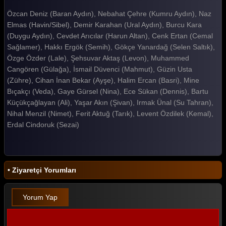
Özcan Deniz (Baran Aydın), Nebahat Çehre (Kumru Aydın), Naz
Haziran Gecesi 7. Bölüm
Elmas (Havin/Sibel), Demir Karahan (Ural Aydın), Burcu Kara
Haziran Gecesi 6. Bölüm
(Duygu Aydın), Cevdet Arıcılar (Harun Altan), Cenk Ertan (Cemal
Sağlamer), Hakkı Ergök (Semih), Gökçe Yanardağ (Selen Saltık),
Haziran Gecesi 5. Bölüm
Özge Özder (Lale), Şehsuvar Aktaş (Levon), Muhammed
Cangören (Gülağa), İsmail Düvenci (Mahmut), Güzin Usta
Haziran Gecesi 4. Bölüm
(Zühre), Cihan İnan Bekar (Ayşe), Halim Ercan (Basri), Mine
Haziran Gecesi 3. Bölüm
Bıçakçı (Veda), Gaye Gürsel (Nina), Ece Sükan (Dennis), Bartu
Küçükçağlayan (Ali), Yaşar Akın (Şivan), Irmak Ünal (Su Tahran),
Haziran Gecesi 2. Bölüm
Nihal Menzil (Nimet), Ferit Aktuğ (Tarık), Levent Özdilek (Kemal),
Erdal Cindoruk (Sezai)
Haziran Gecesi 1. Bölüm
Tüm Bölümleri Göster
• Ziyaretçi Yorumları
Yorum Yap