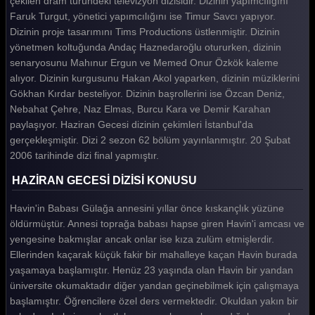
çekilen dram türündeki televizyon dizisidir. Dizinin yapımcılığını
Faruk Turgut, yönetici yapımcılığını ise Timur Savcı yapıyor.
Haziran Gecesi 32. Bölüm
Dizinin proje tasarımını Tims Productions üstlenmiştir. Dizinin
Haziran Gecesi 31. Bölüm
yönetmen koltuğunda Andaç Haznedaroğlu otururken, dizinin
senaryosunu Mahınur Ergun ve Memed Onur Özkök kaleme
Haziran Gecesi 30. Bölüm
alıyor. Dizinin kurgusunu Hakan Akol yaparken, dizinin müziklerini
Gökhan Kırdar besteliyor. Dizinin başrollerini ise Özcan Deniz,
Haziran Gecesi 29. Bölüm
Nebahat Çehre, Naz Elmas, Burcu Kara ve Demir Karahan
Haziran Gecesi 28. Bölüm
paylaşıyor. Haziran Gecesi dizinin çekimleri İstanbul'da
gerçekleşmiştir. Dizi 2 sezon 62 bölüm yayınlanmıştır. 20 Şubat
Haziran Gecesi 27. Bölüm
2006 tarihinde dizi final yapmıştır.
Haziran Gecesi 26. Bölüm
HAZİRAN GECESİ DİZİSİ KONUSU
Haziran Gecesi 25. Bölüm
Havin'in Babası Gülağa annesini yıllar önce kıskançlık yüzüne
Haziran Gecesi 24. Bölüm
öldürmüştür. Annesi toprağa babası hapse giren Havin'i amcası ve
yengesine bakmışlar ancak onlar ise kıza zulüm etmişlerdir.
Haziran Gecesi 23. Bölüm
Ellerinden kaçarak küçük fakir bir mahalleye kaçan Havin burada
yaşamaya başlamıştır. Henüz 23 yaşında olan Havin bir yandan
Haziran Gecesi 22. Bölüm
üniversite okumaktadır diğer yandan geçinebilmek için çalışmaya
Haziran Gecesi 21. Bölüm
başlamıştır. Öğrencilere özel ders vermektedir. Okuldan yakın bir