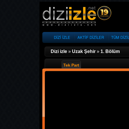
DİZİ İZLE
AKTİF DİZİLER
TÜM DİZİ
Dizi izle
»
Uzak Şehir
»
1. Bölüm
Tek Part