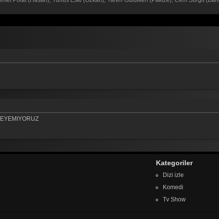
Mehmet Polat (Hasan), Yunus Eski (Özkan), Yaren Güldiken (Pakize), Cem Sürgit (B
ZLEYEMIYORUZ
Kategoriler
Dizi izle
Komedi
Tv Show