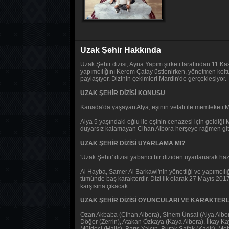
Uzak Şehir Hakkında
Uzak Şehir dizisi, Ayna Yapım şirketi tarafından 11 Ka
yapımcılığını Kerem Çatay üstlenirken, yönetmen kolt
paylaşıyor. Dizinin çekimleri Mardin'de gerçekleşiyor.
UZAK ŞEHİR DİZİSİ KONUSU
Kanada'da yaşayan Alya, eşinin vefatı ile memleketi Ma
Alya 5 yaşındaki oğlu ile eşinin cenazesi için geldiği
duyarsız kalamayan Cihan Albora herşeye rağmen gitme
UZAK ŞEHİR DİZİSİ UYARLAMA MI?
'Uzak Şehir' dizisi yabancı bir diziden uyarlanarak haz
Al Hayba, Samer Al Barkawi'nin yönettiği ve yapımcılığ
tümünde baş karakterdir. Dizi ilk olarak 27 Mayıs 20
karşısına çıkacak.
UZAK ŞEHİR DİZİSİ OYUNCULARI VE KARAKTERL
Ozan Akbaba (Cihan Albora), Sinem Ünsal (Alya Albora
Döğer (Zerrin), Atakan Özkaya (Kaya Albora), İlkay K