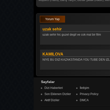
Müjdeci (Halis), Barış Yalçın, Burak Şafak (Kadir), 
Yorum Yap
uzak sehir
uzak sehir hic guzel degil ve cok mal bir film
KAMILOVA
NIYE BU DIZI KAZAKSTANDA YOU TUBE DEN I
Sayfalar
Dizi Haberleri
İletişim
Son Eklenen Diziler
Privacy Policy
Aktif Diziler
DMCA