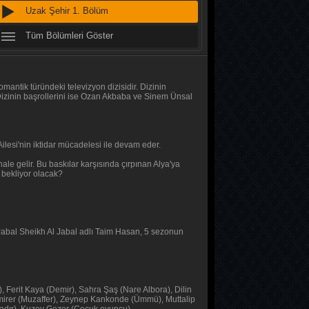
Uzak Şehir 1. Bölüm
MasterChef Türkiye 2026
47. Bölüm
Tüm Bölümleri Göster
Altı Üstü İstanbul
8. Bölüm
antik türündeki televizyon dizisidir. Dizinin
Dizinin başrollerini ise Ozan Akbaba ve Sinem Ünsal
MasterChef Türkiye 2026
46. Bölüm
ilesi'nin iktidar mücadelesi ile devam eder.
Daha 17
ale gelir. Bu baskılar karşısında çırpınan Alya'ya
10. Bölüm
 bekliyor olacak?
Her Şey Mümkün
2. Bölüm
ve Jabal Sheikh Al Jabal adlı Taim Hasan, 5 sezonun
Her Şey Mümkün
1. Bölüm
 Ferit Kaya (Demir), Sahra Şaş (Nare Albora), Dilin
emirer (Muzaffer), Zeynep Kankonde (Ümmü), Muttalip
Baş Başa