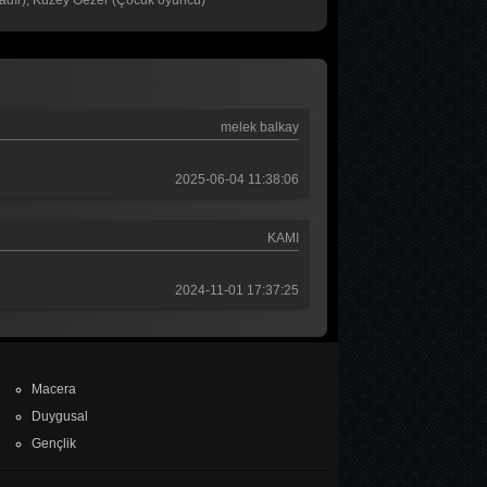
ahadır), Kuzey Gezer (Çocuk oyuncu)
2. Bölüm
Baş Başa
1. Bölüm
melek balkay
MasterChef Türkiye 2026
45. Bölüm
2025-06-04 11:38:06
Sıfır Bir 4 Sezon
9. Bölüm
KAMI
Asırlık Gece
2024-11-01 17:37:25
7. Bölüm
Macera
Duygusal
Gençlik