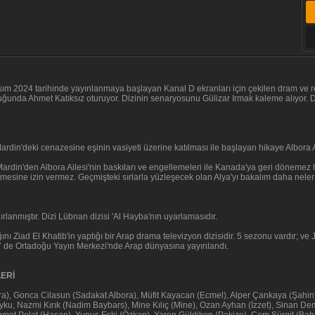
sım 2024 tarihinde yayınlanmaya başlayan Kanal D ekranları için çekilen dram ve rom
uğunda Ahmet Katıksız oturuyor. Dizinin senaryosunu Gülizar Irmak kaleme alıyor. 
rdin'deki cenazesine eşinin vasiyeti üzerine katılması ile başlayan hikaye Albora A
 Mardin'den Albora Ailesi'nin baskıları ve engellemeleri ile Kanada'ya geri dönemez h
sine izin vermez. Geçmişteki sırlarla yüzleşecek olan Alya'yı bakalım daha neler
ırlanmıştır. Dizi Lübnan dizisi 'Al Hayba'nın uyarlamasıdır.
ını Ziad El Khatib'in yaptığı bir Arap drama televizyon dizisidir. 5 sezonu vardır; 
17 de Ortadoğu Yayın Merkezi'nde Arap dünyasına yayınlandı.
ERİ
), Gonca Cilasun (Sadakat Albora), Müfit Kayacan (Ecmel), Alper Çankaya (Şahin),
ayku, Nazmi Kırık (Nadim Baybars), Mine Kılıç (Mine), Ozan Ayhan (İzzet), Sinan D