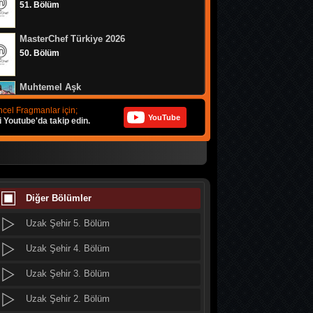
51. Bölüm
Uzak Şehir 13. Bölüm
MasterChef Türkiye 2026
Uzak Şehir 12. Bölüm
50. Bölüm
Uzak Şehir 11. Bölüm
Muhtemel Aşk
Uzak Şehir 10. Bölüm
8. Bölüm
cel Fragmanlar için;
YouTube
i Youtube'da takip edin.
Uzak Şehir 9. Bölüm
Bizim Evin Halleri
Uzak Şehir 8. Bölüm
314. Bölüm
Uzak Şehir 7. Bölüm
MasterChef Türkiye 2026
49. Bölüm
Diğer Bölümler
Uzak Şehir 6. Bölüm
Uzak Şehir 5. Bölüm
Doğanın Kanunu
9. Bölüm
Uzak Şehir 4. Bölüm
Uzak Şehir 3. Bölüm
MasterChef Türkiye 2026
48. Bölüm
Uzak Şehir 2. Bölüm