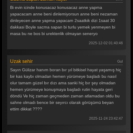
Bi evin icinde konusacaz konusacaz anne yapma
yapacacam anne beni dinlemiyorsun anne beni nezaman
dinleyecen anne yapma yapacam 2saatkik dizi 1saat 30
dakkasi Boyle sacma sapan bi turlu yemek yenmeyen bi
masa bu ne bos bi urektenlik olmayan seneryo
2025-12-02 01:40:46
Uzak sehir
Gul
Sayın Gülizar hanım boran bır yıl bitkisel hayat yaşamış hiç
bir kas kaybı olmadan hemen yürümeye başladı bu nasıl
olur tamam güzel bır dızı ama sanki hiç bır şey olmadan
hemen yürümeye konuşmaya başladı rutin hayata geri
döndü Ve hiç zaman geçmeden zaman atlamadan oldu bu
sahne olmadı bence bir seyırcı olarak görüşümü beyan
ettim dikkat ????
2025-11-24 23:42:47