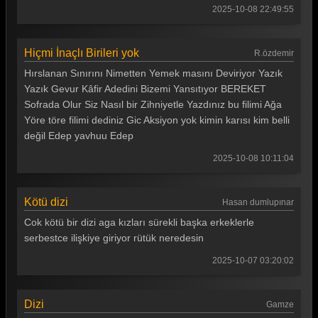
2025-10-08 22:49:55
Hiçmi İnaçlı Birileri yok
R.özdemir
Hırslanan Sınırını Nimetten Yemek masını Deviriyor Yazık
Yazık Gevur Kâfir Adedini Bizemi Yansıtıyor BEREKET
Sofrada Olur Siz Nasıl bir Zihniyetle Yazdınız bu filimi Ağa
Yöre töre filimi dediniz Gic Aksiyon yok kimin karısı kim belli
değil Edep yavhuu Edep
2025-10-08 10:11:04
Kötü dizi
Hasan dumlupınar
Cok kötü bir dizi aga kızları sürekli başka erkeklerle
serbestce ilişkiye giriyor rütük neredesin
2025-10-07 03:20:02
Dizi
Gamze