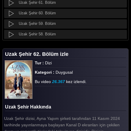
Uzak Şehir 61. Bölüm
Uzak Şehir 60. Bölüm
Uzak Şehir 59. Bölüm
Uzak Şehir 58. Bölüm
Uzak Şehir 57. Bölüm
Uzak Şehir 62. Bölüm izle
Uzak Şehir 56. Bölüm
Tur :
Dizi
Uzak Şehir 55. Bölüm
Kategori :
Duygusal
Uzak Şehir 54. Bölüm
Bu video
26.367
kez izlendi.
Uzak Şehir 53. Bölüm
Uzak Şehir 52. Bölüm
Uzak Şehir Hakkında
Uzak Şehir 51. Bölüm
Uzak Şehir dizisi, Ayna Yapım şirketi tarafından 11 Kasım 2024
Uzak Şehir 50. Bölüm
tarihinde yayınlanmaya başlayan Kanal D ekranları için çekilen
Uzak Şehir 49. Bölüm