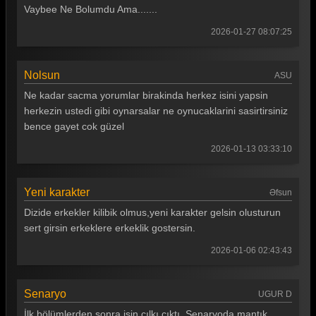
Vaybee Ne Bolumdu Ama.......
2026-01-27 08:07:25
Nolsun
ASU
Ne kadar sacma yorumlar birakinda herkez isini yapsin
herkezin ustedi gibi oynarsalar ne oynucaklarini sasirtirsiniz
bence gayet cok güzel
2026-01-13 03:33:10
Yeni karakter
Əfsun
Dizide erkekler kilibik olmus,yeni karakter gelsin olusturun
sert girsin erkeklere erkeklik gostersin.
2026-01-06 02:43:43
Senaryo
UGUR D
İlk bölümlerden sonra işin cılkı çıktı. Senaryoda mantık,