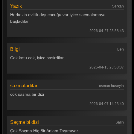
Uzak Şehir 11. Bölüm
Yazık
Serkan
Herkezin evlilik dışı cocuğu var iyice saçmalamaya
Uzak Şehir 10. Bölüm
başladılar
Uzak Şehir 9. Bölüm
2026-04-27 23:58:43
Uzak Şehir 8. Bölüm
Uzak Şehir 7. Bölüm
Bilgi
Ben
Cok kotu cok, iyice sasirdilar
Uzak Şehir 6. Bölüm
2026-04-13 23:58:07
Uzak Şehir 5. Bölüm
Uzak Şehir 4. Bölüm
sazmaladilar
osman huseyin
Uzak Şehir 3. Bölüm
cok sasma bir dizi
Uzak Şehir 2. Bölüm
2026-04-07 14:23:40
Uzak Şehir 1. Bölüm
Saçma bi dizi
Salih
Tüm Bölümleri Göster
Çok Saçma Hiç Bir Anlam Taşımıyor