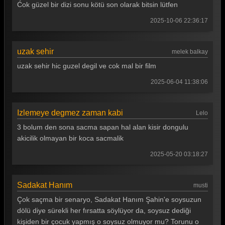
Ćok güzel bir dizi sonu kötü son olarak bitsin lütfen
2025-10-06 22:36:17
uzak sehir
melek balkay
uzak sehir hic guzel degil ve cok mal bir film
2025-06-04 11:38:06
Izlemeye degmez zaman kabi
Lelo
3 bolum den sona sacma sapan hal alan kisir dongulu
akicilik olmayan bir koca sacmalik
2025-05-20 03:18:27
Sadakat Hanım
musti
Çok saçma bir senaryo, Sadakat Hanım Şahin'e soysuzun
dölü diye sürekli her fırsatta söylüyor da, soysuz dediği
kişiden bir çocuk yapmış o soysuz olmuyor mu? Torunu o