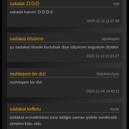
sakatat :D:D:D
sad
sakatat hanım :D:D:D:d
2025-11-11 11:27:49
sadakat ölsünnn
oguzkagan
şu sadakat ölsede kurtulsak diye izliyorum sogudum diziden
2025-11-10 22:23:27
muhteşem bir dizi
Gülcihan Ayan
muhteşem bir dizi
2025-11-04 10:40:11
sadakat keftoru
kayar
sadakat ecmelininkini icine aldigin zaman iyidide senibirakti
simdimi kötu oldu