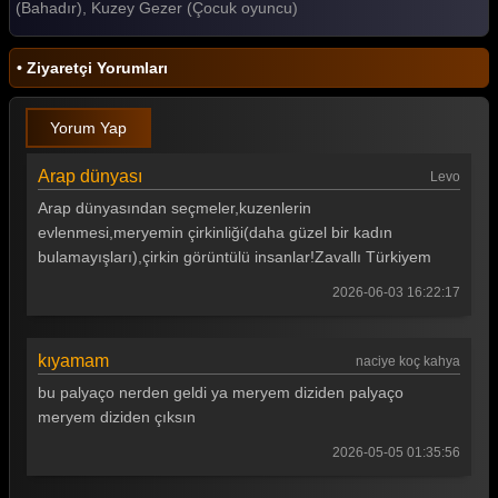
(Bahadır), Kuzey Gezer (Çocuk oyuncu)
Uzak Şehir 23. Bölüm
• Ziyaretçi Yorumları
Uzak Şehir 22. Bölüm
Uzak Şehir 21. Bölüm
Yorum Yap
Uzak Şehir 20. Bölüm
Arap dünyası
Levo
Uzak Şehir 19. Bölüm
Arap dünyasından seçmeler,kuzenlerin
evlenmesi,meryemin çirkinliği(daha güzel bir kadın
Uzak Şehir 18. Bölüm
bulamayışları),çirkin görüntülü insanlar!Zavallı Türkiyem
Uzak Şehir 17. Bölüm
2026-06-03 16:22:17
Uzak Şehir 16. Bölüm
Uzak Şehir 15. Bölüm
kıyamam
naciye koç kahya
bu palyaço nerden geldi ya meryem diziden palyaço
Uzak Şehir 14. Bölüm
meryem diziden çıksın
Uzak Şehir 13. Bölüm
2026-05-05 01:35:56
Uzak Şehir 12. Bölüm