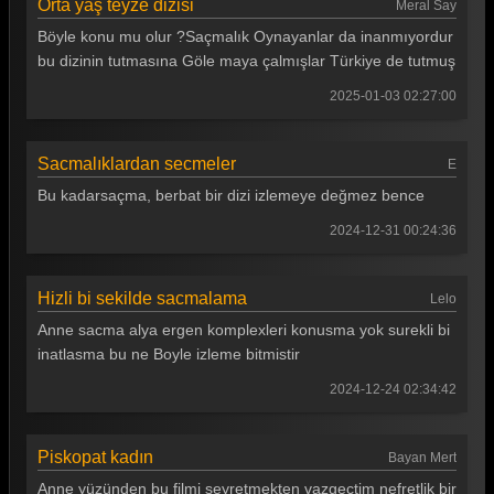
Orta yaş teyze dizisi
Meral Say
Böyle konu mu olur ?Saçmalık Oynayanlar da inanmıyordur
bu dizinin tutmasına Göle maya çalmışlar Türkiye de tutmuş
2025-01-03 02:27:00
Sacmalıklardan secmeler
E
Bu kadarsaçma, berbat bir dizi izlemeye değmez bence
2024-12-31 00:24:36
Hizli bi sekilde sacmalama
Lelo
Anne sacma alya ergen komplexleri konusma yok surekli bi
inatlasma bu ne Boyle izleme bitmistir
2024-12-24 02:34:42
Piskopat kadın
Bayan Mert
Anne yüzünden bu filmi seyretmekten vazgeçtim nefretlik bir