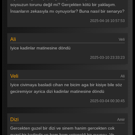
soysuzun torunu değil mi? Gerçekten kötü bir yaklaşım.
İnsanların zekasıyla mı oynuyorlar? Buna nasıl bir senaryo?
2025-04-16 10:57:53
Ali
Veli
Iyice kadinlar matinesine döndü
2025-03-10 23:33:23
Veli
Ali
Iyice civimaya basladi cihan ne bicim aga bir kisiye bile söz
geciremiyor ayrica dizi kadinlar matinesine döndü
2025-03-04 00:30:45
Dizi
Amir
Gercekten guzel bir dizi ve sinem hanim gercekten cok
guzel bir kadindir ve hem hem yetenekli bir oyuncu. Ve