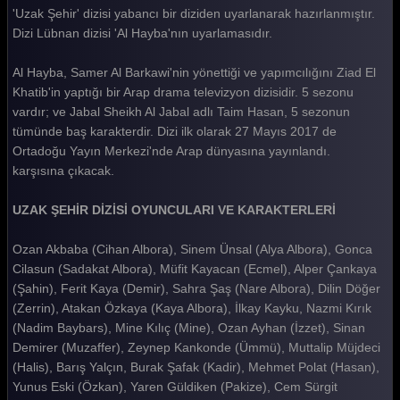
Uzak Şehir 36. Bölüm
'Uzak Şehir' dizisi yabancı bir diziden uyarlanarak hazırlanmıştır.
Dizi Lübnan dizisi 'Al Hayba'nın uyarlamasıdır.
Uzak Şehir 35. Bölüm
Al Hayba, Samer Al Barkawi'nin yönettiği ve yapımcılığını Ziad El
Uzak Şehir 34. Bölüm
Khatib'in yaptığı bir Arap drama televizyon dizisidir. 5 sezonu
Uzak Şehir 33. Bölüm
vardır; ve Jabal Sheikh Al Jabal adlı Taim Hasan, 5 sezonun
tümünde baş karakterdir. Dizi ilk olarak 27 Mayıs 2017 de
Uzak Şehir 32. Bölüm
Ortadoğu Yayın Merkezi'nde Arap dünyasına yayınlandı.
karşısına çıkacak.
Uzak Şehir 31. Bölüm
Uzak Şehir 30. Bölüm
UZAK ŞEHİR DİZİSİ OYUNCULARI VE KARAKTERLERİ
Uzak Şehir 29. Bölüm
Ozan Akbaba (Cihan Albora), Sinem Ünsal (Alya Albora), Gonca
Cilasun (Sadakat Albora), Müfit Kayacan (Ecmel), Alper Çankaya
Uzak Şehir 28. Bölüm
(Şahin), Ferit Kaya (Demir), Sahra Şaş (Nare Albora), Dilin Döğer
Uzak Şehir 27. Bölüm
(Zerrin), Atakan Özkaya (Kaya Albora), İlkay Kayku, Nazmi Kırık
(Nadim Baybars), Mine Kılıç (Mine), Ozan Ayhan (İzzet), Sinan
Uzak Şehir 26. Bölüm
Demirer (Muzaffer), Zeynep Kankonde (Ümmü), Muttalip Müjdeci
Uzak Şehir 25. Bölüm
(Halis), Barış Yalçın, Burak Şafak (Kadir), Mehmet Polat (Hasan),
Yunus Eski (Özkan), Yaren Güldiken (Pakize), Cem Sürgit
Uzak Şehir 24. Bölüm