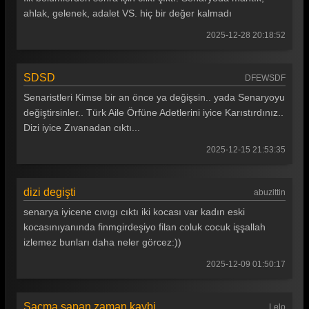
ahlak, gelenek, adalet VS. hiç bir değer kalmadı
2025-12-28 20:18:52
SDSD
DFEWSDF
Senaristleri Kimse bir an önce ya değişsin.. yada Senaryoyu
değiştirsinler.. Türk Aile Örfüne Adetlerini iyice Karıstırdınız..
Dizi iyice Zıvanadan cıktı...
2025-12-15 21:53:35
dizi degişti
abuzittin
senarya iyicene cıvıgı cıktı iki kocası var kadın eski
kocasınıyanında finmgirdeşiyo filan coluk cocuk işşallah
izlemez bunları daha neler görcez:))
2025-12-09 01:50:17
Sacma sapan zaman kaybi
Lelo