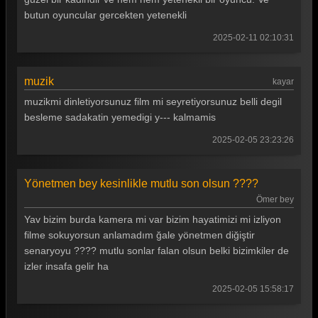
butun oyuncular gercekten yetenekli
2025-02-11 02:10:31
muzik
kayar
muzikmi dinletiyorsunuz film mi seyretiyorsunuz belli degil
besleme sadakatin yemedigi y--- kalmamis
2025-02-05 23:23:26
Yönetmen bey kesinlikle mutlu son olsun ????
Ömer bey
Yav bizim burda kamera mi var bizim hayatimizi mi izliyon
filme sokuyorsun anlamadım ğale yönetmen diğiştir
senaryoyu ???? mutlu sonlar falan olsun belki bizimkiler de
izler insafa gelir ha
2025-02-05 15:58:17