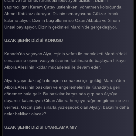
dram ve romantik türündeki televizyon dizisidir. Dizinin
yapımcılığını Kerem Çatay üstlenirken, yönetmen koltuğunda
Uzak Şehir 48. Bölüm
Ahmet Katıksız oturuyor. Dizinin senaryosunu Gülizar Irmak
Uzak Şehir 47. Bölüm
kaleme alıyor. Dizinin başrollerini ise Ozan Akbaba ve Sinem
Ünsal paylaşıyor. Dizinin çekimleri Mardin'de gerçekleşiyor.
Uzak Şehir 46. Bölüm
UZAK ŞEHİR DİZİSİ KONUSU
Uzak Şehir 45. Bölüm
Uzak Şehir 44. Bölüm
Kanada'da yaşayan Alya, eşinin vefatı ile memleketi Mardin'deki
cenazesine eşinin vasiyeti üzerine katılması ile başlayan hikaye
Uzak Şehir 43. Bölüm
Albora Ailesi'nin iktidar mücadelesi ile devam eder.
Uzak Şehir 42. Bölüm
Alya 5 yaşındaki oğlu ile eşinin cenazesi için geldiği Mardin'den
Uzak Şehir 41. Bölüm
Albora Ailesi'nin baskıları ve engellemeleri ile Kanada'ya geri
dönemez hale gelir. Bu baskılar karşısında çırpınan Alya'ya
Uzak Şehir 40. Bölüm
duyarsız kalamayan Cihan Albora herşeye rağmen gitmesine izin
vermez. Geçmişteki sırlarla yüzleşecek olan Alya'yı bakalım daha
Uzak Şehir 39. Bölüm
neler bekliyor olacak?
Uzak Şehir 38. Bölüm
UZAK ŞEHİR DİZİSİ UYARLAMA MI?
Uzak Şehir 37. Bölüm