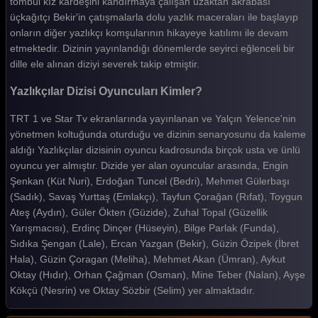
tombul kız kardeşini kandırmaya çalışan uzaktan akrabası
üçkağıtçı Bekir'in çatışmalarla dolu yazlık maceraları ile başlayıp
onların diğer yazlıkçı komşularının hikayeye katılımı ile devam
etmektedir. Dizinin yayınlandığı dönemlerde seyirci eğlenceli bir
dille ele alınan diziyi severek takip etmiştir.
Yazlıkçılar Dizisi Oyuncuları Kimler?
TRT 1 ve Star Tv ekranlarında yayınlanan ve Yalçın Yelence'nin
yönetmen koltuğunda oturduğu ve dizinin senaryosunu da kaleme
aldığı Yazlıkçılar dizisinin oyuncu kadrosunda birçok usta ve ünlü
oyuncu yer almıştır. Dizide yer alan oyuncular arasında, Engin
Şenkan (Küt Nuri), Erdoğan Tuncel (Bedri), Mehmet Gülerbaşı
(Sadık), Savaş Yurttaş (Emlakçı), Tayfun Çorağan (Rıfat), Toygun
Ateş (Aydın), Güler Ökten (Güzide), Zuhal Topal (Güzellik
Yarışmacısı), Erdinç Dinçer (Hüseyin), Bilge Parlak (Funda),
Sıdıka Şengan (Lale), Ercan Yazgan (Bekir), Güzin Özipek (İbret
Hala), Güzin Çoragan (Meliha), Mehmet Akan (Ümran), Aykut
Oktay (Hıdır), Orhan Çağman (Osman), Mine Teber (Nalan), Ayşe
Kökçü (Nesrin) ve Oktay Sözbir (Selim) yer almaktadır.