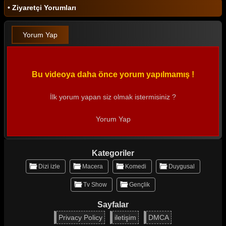
• Ziyaretçi Yorumları
Yorum Yap
Bu videoya daha önce yorum yapılmamış !
İlk yorum yapan siz olmak istermisiniz ?
Yorum Yap
Kategoriler
Dizi izle
Macera
Komedi
Duygusal
Tv Show
Gençlik
Sayfalar
Privacy Policy
iletişim
DMCA