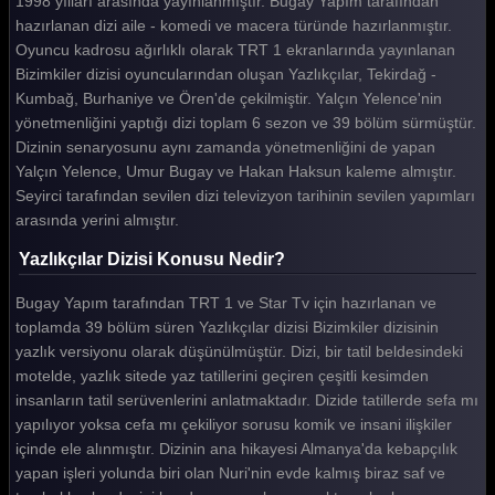
1998 yılları arasında yayınlanmıştır. Bugay Yapım tarafından
hazırlanan dizi aile - komedi ve macera türünde hazırlanmıştır.
Yazlıkçılar 4. Bölüm
Oyuncu kadrosu ağırlıklı olarak TRT 1 ekranlarında yayınlanan
Yazlıkçılar 3. Bölüm
Bizimkiler dizisi oyuncularından oluşan Yazlıkçılar, Tekirdağ -
Kumbağ, Burhaniye ve Ören'de çekilmiştir. Yalçın Yelence'nin
Yazlıkçılar 2. Bölüm
yönetmenliğini yaptığı dizi toplam 6 sezon ve 39 bölüm sürmüştür.
Dizinin senaryosunu aynı zamanda yönetmenliğini de yapan
Yazlıkçılar 1. Bölüm
Yalçın Yelence, Umur Bugay ve Hakan Haksun kaleme almıştır.
Tüm Bölümleri Göster
Seyirci tarafından sevilen dizi televizyon tarihinin sevilen yapımları
arasında yerini almıştır.
Yazlıkçılar Dizisi Konusu Nedir?
Bugay Yapım tarafından TRT 1 ve Star Tv için hazırlanan ve
toplamda 39 bölüm süren Yazlıkçılar dizisi Bizimkiler dizisinin
yazlık versiyonu olarak düşünülmüştür. Dizi, bir tatil beldesindeki
motelde, yazlık sitede yaz tatillerini geçiren çeşitli kesimden
insanların tatil serüvenlerini anlatmaktadır. Dizide tatillerde sefa mı
yapılıyor yoksa cefa mı çekiliyor sorusu komik ve insani ilişkiler
içinde ele alınmıştır. Dizinin ana hikayesi Almanya'da kebapçılık
yapan işleri yolunda biri olan Nuri'nin evde kalmış biraz saf ve