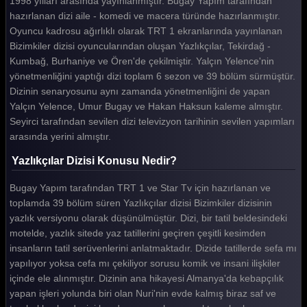
1998 yılları arasında yayınlanmıştır. Bugay Yapım tarafından
hazırlanan dizi aile - komedi ve macera türünde hazırlanmıştır.
Oyuncu kadrosu ağırlıklı olarak TRT 1 ekranlarında yayınlanan
Bizimkiler dizisi oyuncularından oluşan Yazlıkçılar, Tekirdağ -
Kumbağ, Burhaniye ve Ören'de çekilmiştir. Yalçın Yelence'nin
yönetmenliğini yaptığı dizi toplam 6 sezon ve 39 bölüm sürmüştür.
Dizinin senaryosunu aynı zamanda yönetmenliğini de yapan
Yalçın Yelence, Umur Bugay ve Hakan Haksun kaleme almıştır.
Seyirci tarafından sevilen dizi televizyon tarihinin sevilen yapımları
arasında yerini almıştır.
Yazlıkçılar Dizisi Konusu Nedir?
Bugay Yapım tarafından TRT 1 ve Star Tv için hazırlanan ve
toplamda 39 bölüm süren Yazlıkçılar dizisi Bizimkiler dizisinin
yazlık versiyonu olarak düşünülmüştür. Dizi, bir tatil beldesindeki
motelde, yazlık sitede yaz tatillerini geçiren çeşitli kesimden
insanların tatil serüvenlerini anlatmaktadır. Dizide tatillerde sefa mı
yapılıyor yoksa cefa mı çekiliyor sorusu komik ve insani ilişkiler
içinde ele alınmıştır. Dizinin ana hikayesi Almanya'da kebapçılık
yapan işleri yolunda biri olan Nuri'nin evde kalmış biraz saf ve