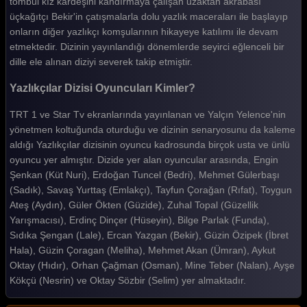
tombul kız kardeşini kandırmaya çalışan uzaktan akrabası
üçkağıtçı Bekir'in çatışmalarla dolu yazlık maceraları ile başlayıp
onların diğer yazlıkçı komşularının hikayeye katılımı ile devam
etmektedir. Dizinin yayınlandığı dönemlerde seyirci eğlenceli bir
dille ele alınan diziyi severek takip etmiştir.
Yazlıkçılar Dizisi Oyuncuları Kimler?
TRT 1 ve Star Tv ekranlarında yayınlanan ve Yalçın Yelence'nin
yönetmen koltuğunda oturduğu ve dizinin senaryosunu da kaleme
aldığı Yazlıkçılar dizisinin oyuncu kadrosunda birçok usta ve ünlü
oyuncu yer almıştır. Dizide yer alan oyuncular arasında, Engin
Şenkan (Küt Nuri), Erdoğan Tuncel (Bedri), Mehmet Gülerbaşı
(Sadık), Savaş Yurttaş (Emlakçı), Tayfun Çorağan (Rıfat), Toygun
Ateş (Aydın), Güler Ökten (Güzide), Zuhal Topal (Güzellik
Yarışmacısı), Erdinç Dinçer (Hüseyin), Bilge Parlak (Funda),
Sıdıka Şengan (Lale), Ercan Yazgan (Bekir), Güzin Özipek (İbret
Hala), Güzin Çoragan (Meliha), Mehmet Akan (Ümran), Aykut
Oktay (Hıdır), Orhan Çağman (Osman), Mine Teber (Nalan), Ayşe
Kökçü (Nesrin) ve Oktay Sözbir (Selim) yer almaktadır.