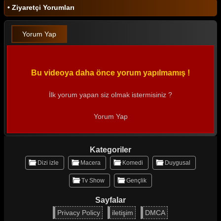
• Ziyaretçi Yorumları
Yorum Yap
Bu videoya daha önce yorum yapılmamış !
İlk yorum yapan siz olmak istermisiniz ?
Yorum Yap
Kategoriler
Dizi izle
Macera
Komedi
Duygusal
Tv Show
Gençlik
Sayfalar
Privacy Policy
iletişim
DMCA