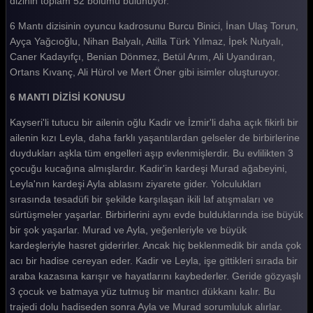
dizinin toplam 52 bölümü bulunuyor.
6 Mantı 2. Bölüm
6 Mantı dizisinin oyuncu kadrosunu Burcu Binici, İnan Ulaş Torun,
Ayça Yağcıoğlu, Nihan Balyalı, Atilla Türk Yılmaz, İpek Nutyalı,
6 Mantı 1. Bölüm
Caner Kadayıfçı, Benian Dönmez, Betül Arım, Ali Uyandıran,
Tüm Bölümleri Göster
Ortans Kıvanç, Ali Hürol ve Mert Öner gibi isimler oluşturuyor.
6 MANTI DİZİSİ KONUSU
Kayseri'li tutucu bir ailenin oğlu Kadir ve İzmir'li daha açık fikirli bir
ailenin kızı Leyla, daha farklı yaşantılardan gelseler de birbirlerine
duydukları aşkla tüm engelleri aşıp evlenmişlerdir. Bu evlilikten 3
çocuğu kucağına almışlardır. Kadir'in kardeşi Murad ağabeyini,
Leyla'nın kardeşi Ayla ablasını ziyarete gider. Yolculukları
sırasında tesadüfi bir şekilde karşılaşan ikili laf atışmaları ve
sürtüşmeler yaşarlar. Birbirlerini aynı evde bulduklarında ise büyük
bir şok yaşarlar. Murad ve Ayla, yeğenleriyle ve büyük
kardeşleriyle hasret giderirler. Ancak hiç beklenmedik bir anda çok
acı bir hadise cereyan eder. Kadir ve Leyla, işe gittikleri sırada bir
araba kazasına karışır ve hayatlarını kaybederler. Geride gözyaşlı
3 çocuk ve batmaya yüz tutmuş bir mantıcı dükkanı kalır. Bu
trajedi dolu hadiseden sonra Ayla ve Murad sorumluluk alırlar.