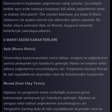
Ebeveynlerini kaybeden yeğenlerine sahip çıkarlar. Çocuklarla
6 Mantı 1. Bölüm
birlikte aynı evde kalmaya başlayan ikili adeta yeğenlerinin anne
Tüm Bölümleri Göster
ve babası olmuşlardır. Öte yandan batmaya yüz tutan 6 Mantı
dükkanını da ayakta tutmak için ellerinden geleni yaparlar. Bu
kadar olayın ardından Ayla ve Murad, duygusal anlamda
birbirleriyle yakınlaşacaklardır.
6 MANTI DİZİSİ KARAKTERLERİ
Ayla (Burcu Binici)
Üniversiteyi kazanmasından sonra ablası, eniştesi ve yeğenlerinin
yanına yerleşmek için İstanbul'a gelmiştir. Ablası ve eniştesi vefat
edince yeğenlerinin sorumluluğunu alır. Eniştesinin kardeşi Murad
ile tatlı sayılabilecek atışmaları olsa da birbirlerinden hoşlanırlar.
Murad (İnan Ulaş Torun)
Ağabeyi ve yengesinin evine müfettişlik sınavına girme
bahanesiyle yerleşmek için İstanbul'a gelmiştir. Ağabeyi ve
yengesi vefat edince yeğenlerinin sorumluluğunu alır.
Yengesinin kardeşi Ayla ile tatlı sayılabilecek atışmaları olsa da