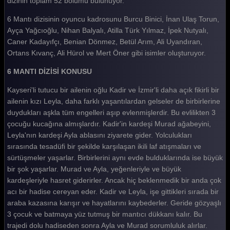
dizinin toplam 52 bölümü bulunuyor.
6 Mantı 13. Bölüm
6 Mantı dizisinin oyuncu kadrosunu Burcu Binici, İnan Ulaş Torun,
Ayça Yağcıoğlu, Nihan Balyalı, Atilla Türk Yılmaz, İpek Nutyalı,
6 Mantı 12. Bölüm
Caner Kadayıfçı, Benian Dönmez, Betül Arım, Ali Uyandıran,
6 Mantı 11. Bölüm
Ortans Kıvanç, Ali Hürol ve Mert Öner gibi isimler oluşturuyor.
6 Mantı 10. Bölüm
6 MANTI DİZİSİ KONUSU
6 Mantı 9. Bölüm
Kayseri'li tutucu bir ailenin oğlu Kadir ve İzmir'li daha açık fikirli bir
ailenin kızı Leyla, daha farklı yaşantılardan gelseler de birbirlerine
6 Mantı 8. Bölüm
duydukları aşkla tüm engelleri aşıp evlenmişlerdir. Bu evlilikten 3
çocuğu kucağına almışlardır. Kadir'in kardeşi Murad ağabeyini,
6 Mantı 7. Bölüm
Leyla'nın kardeşi Ayla ablasını ziyarete gider. Yolculukları
6 Mantı 6. Bölüm
sırasında tesadüfi bir şekilde karşılaşan ikili laf atışmaları ve
sürtüşmeler yaşarlar. Birbirlerini aynı evde bulduklarında ise büyük
6 Mantı 5. Bölüm
bir şok yaşarlar. Murad ve Ayla, yeğenleriyle ve büyük
kardeşleriyle hasret giderirler. Ancak hiç beklenmedik bir anda çok
6 Mantı 4. Bölüm
acı bir hadise cereyan eder. Kadir ve Leyla, işe gittikleri sırada bir
6 Mantı 3. Bölüm
araba kazasına karışır ve hayatlarını kaybederler. Geride gözyaşlı
3 çocuk ve batmaya yüz tutmuş bir mantıcı dükkanı kalır. Bu
6 Mantı 2. Bölüm
trajedi dolu hadiseden sonra Ayla ve Murad sorumluluk alırlar.